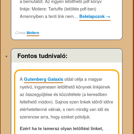
a bemutatót. Az ingyen letölthető pdf könyv
linkje: Moliere: Tartuffe (letöltés pdf-ben)
Amennyiben a fenti link nem…
Belelapozok
→
Címke
Moliere
Fontos tudnivaló:
A
Gutenberg Galaxis
oldal célja a magyar
nyelvű, ingyenesen letölthető könyvek linkjeinek
az összegyűjtése és közzététele (a keresőben
fellelhető módon). Sajnos ezen linkek időről időre
elérhetetlenné válnak, s nem mindig van idő és
szerencse arra, hogy ezeket pótoljuk.
Ezért ha te ismersz olyan letöltési linket,