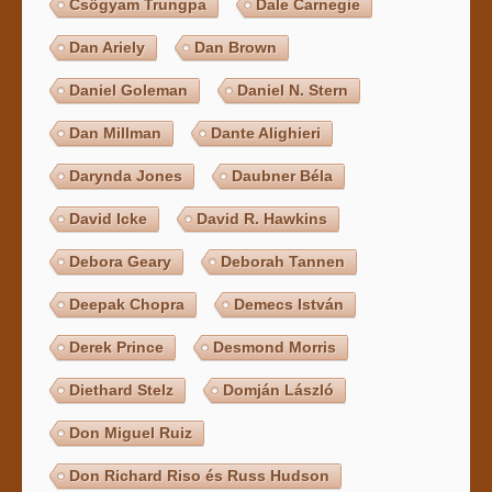
Csögyam Trungpa
Dale Carnegie
Dan Ariely
Dan Brown
Daniel Goleman
Daniel N. Stern
Dan Millman
Dante Alighieri
Darynda Jones
Daubner Béla
David Icke
David R. Hawkins
Debora Geary
Deborah Tannen
Deepak Chopra
Demecs István
Derek Prince
Desmond Morris
Diethard Stelz
Domján László
Don Miguel Ruiz
Don Richard Riso és Russ Hudson