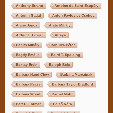
Anthony Strano
Antoine de Saint-Exupéry
Antonin Gadal
Anton Pavlovics Csehov
Arany János
Arató Mihály
Arthur E. Powell
Atreya
Babits Mihály
Babulka Péter
Bagdy Emőke
Baird T. Spalding
Baktay Ervin
Balogh Béla
Barbara Hand Clow
Barbara Marcainak
Barbara Pease
Barbara Taylor Bradford
Barbara Wood
Barbel Mohr
Bart D. Ehrman
Belső Nóra