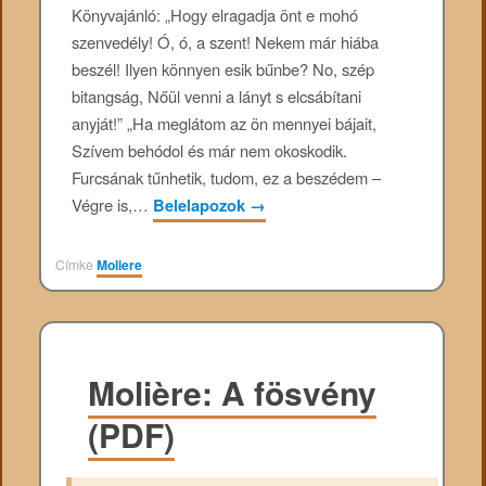
Könyvajánló: „Hogy elragadja önt e mohó
szenvedély! Ó, ó, a szent! Nekem már hiába
beszél! Ilyen könnyen esik bűnbe? No, szép
bitangság, Nőül venni a lányt s elcsábítani
anyját!” „Ha meglátom az ön mennyei bájait,
Szívem behódol és már nem okoskodik.
Furcsának tűnhetik, tudom, ez a beszédem –
Végre is,…
Belelapozok
→
Címke
Moliere
Molière: A fösvény
(PDF)