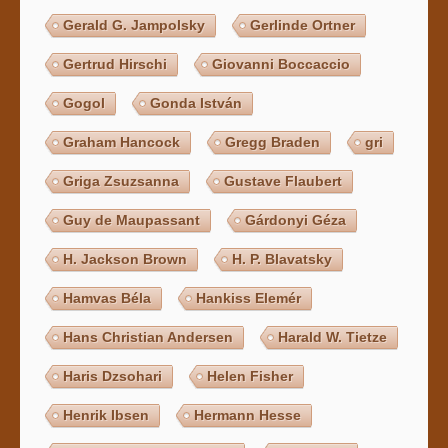
Gerald G. Jampolsky
Gerlinde Ortner
Gertrud Hirschi
Giovanni Boccaccio
Gogol
Gonda István
Graham Hancock
Gregg Braden
gri
Griga Zsuzsanna
Gustave Flaubert
Guy de Maupassant
Gárdonyi Géza
H. Jackson Brown
H. P. Blavatsky
Hamvas Béla
Hankiss Elemér
Hans Christian Andersen
Harald W. Tietze
Haris Dzsohari
Helen Fisher
Henrik Ibsen
Hermann Hesse