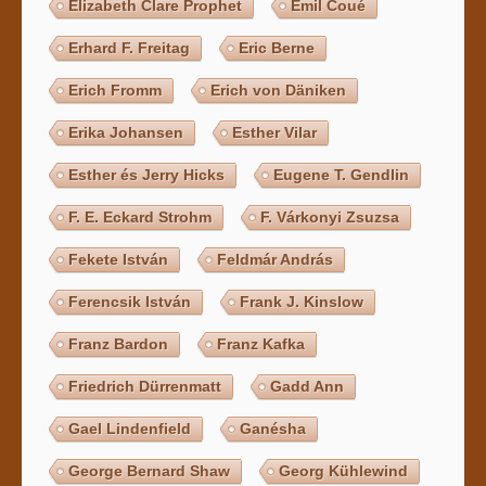
Elizabeth Clare Prophet
Emil Coué
Erhard F. Freitag
Eric Berne
Erich Fromm
Erich von Däniken
Erika Johansen
Esther Vilar
Esther és Jerry Hicks
Eugene T. Gendlin
F. E. Eckard Strohm
F. Várkonyi Zsuzsa
Fekete István
Feldmár András
Ferencsik István
Frank J. Kinslow
Franz Bardon
Franz Kafka
Friedrich Dürrenmatt
Gadd Ann
Gael Lindenfield
Ganésha
George Bernard Shaw
Georg Kühlewind