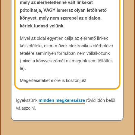
mely az elérhetetlenné vált linkeket
pótolhatja, VAGY ismersz olyan letölthető
könyvet, mely nem szerepel az oldalon,
kérlek tudasd velünk.
Mivel az oldal egyetlen célja az elérhető linkek
közzététele, ezért művek elektronikus elérhetővé
tételére semmilyen formában nem vállalkozunk
(mivel a könyvek zömét mi magunk sem töltöttük
le).
Megértéseteket előre is köszönjük!
Igyekszünk
minden megkeresésre
rövid időn belül
válaszolni.