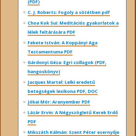
(PDF)
C. J. Roberts: Fogoly a sötétben pdf
Choa Kok Sui: Meditációs gyakorlatok a
lélek feltárására PDF
Fekete István: A Koppányi Aga
Testamentuma PDF
Gárdonyi Géza: Egri csillagok (PDF,
hangoskönyv)
Jacques Martel: Lelki eredetű
betegségek lexikona PDF, DOC
Jókai Mór: Aranyember PDF
Lázár Ervin: A Négyszögletű Kerek Erdő
PDF
Mikszáth Kálmán: Szent Péter esernyője