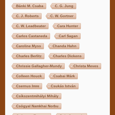
Bánki M. Csaba
C. G. Jung
C. J. Roberts
C. W. Gortner
C. W. Leadbeater
Cara Hunter
Carlos Castaneda
Carl Sagan
Caroline Myss
Chanda Hahn
Charles Berlitz
Charles Dickens
Chrissie Gallagher-Mundy
Christa Meves
Colleen Houck
Csabai Márk
Csernus Imre
Csukás István
Csíkszentmihályi Mihály
Csögyal Namkhai Norbu