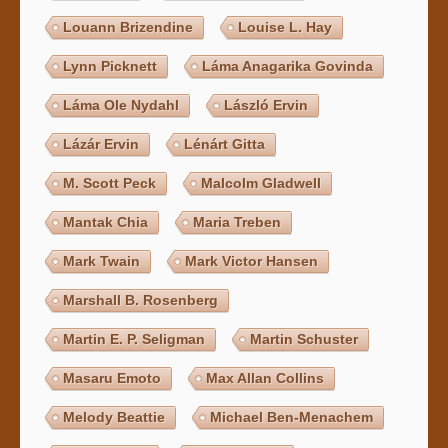
Louann Brizendine
Louise L. Hay
Lynn Picknett
Láma Anagarika Govinda
Láma Ole Nydahl
László Ervin
Lázár Ervin
Lénárt Gitta
M. Scott Peck
Malcolm Gladwell
Mantak Chia
Maria Treben
Mark Twain
Mark Victor Hansen
Marshall B. Rosenberg
Martin E. P. Seligman
Martin Schuster
Masaru Emoto
Max Allan Collins
Melody Beattie
Michael Ben-Menachem