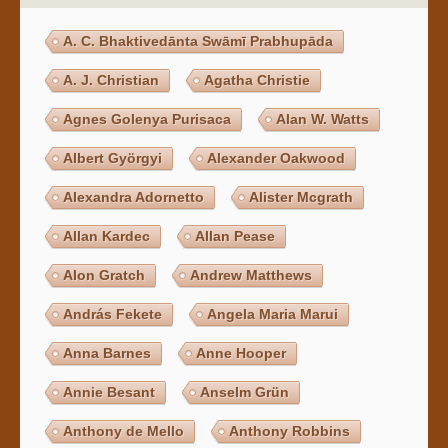
A. C. Bhaktivedānta Swāmī Prabhupāda
A. J. Christian
Agatha Christie
Agnes Golenya Purisaca
Alan W. Watts
Albert Györgyi
Alexander Oakwood
Alexandra Adornetto
Alister Mcgrath
Allan Kardec
Allan Pease
Alon Gratch
Andrew Matthews
András Fekete
Angela Maria Marui
Anna Barnes
Anne Hooper
Annie Besant
Anselm Grün
Anthony de Mello
Anthony Robbins