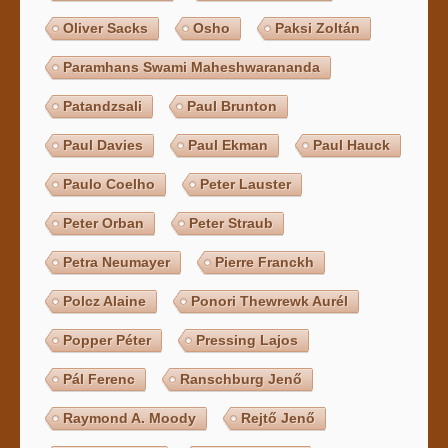
Oliver Sacks
Osho
Paksi Zoltán
Paramhans Swami Maheshwarananda
Patandzsali
Paul Brunton
Paul Davies
Paul Ekman
Paul Hauck
Paulo Coelho
Peter Lauster
Peter Orban
Peter Straub
Petra Neumayer
Pierre Franckh
Polcz Alaine
Ponori Thewrewk Aurél
Popper Péter
Pressing Lajos
Pál Ferenc
Ranschburg Jenő
Raymond A. Moody
Rejtő Jenő