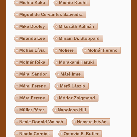
Michio Kaku
Michio Kushi
Miguel de Cervantes Saavedra
Mike Dooley
Mikszáth Kálmán
Miranda Lee
Miriam Dr. Stoppard
Mohás Lívia
Moliere
Molnár Ferenc
Molnár Réka
Murakami Haruki
Márai Sándor
Máté Imre
Mérei Ferenc
Mérő László
Móra Ferenc
Móricz Zsigmond
Müller Péter
Napoleon Hill
Neale Donald Walsch
Nemere István
Nicola Cornick
Octavia E. Butler