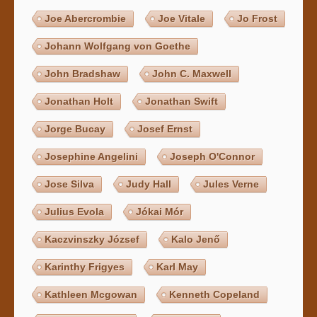
Joe Abercrombie
Joe Vitale
Jo Frost
Johann Wolfgang von Goethe
John Bradshaw
John C. Maxwell
Jonathan Holt
Jonathan Swift
Jorge Bucay
Josef Ernst
Josephine Angelini
Joseph O'Connor
Jose Silva
Judy Hall
Jules Verne
Julius Evola
Jókai Mór
Kaczvinszky József
Kalo Jenő
Karinthy Frigyes
Karl May
Kathleen Mcgowan
Kenneth Copeland