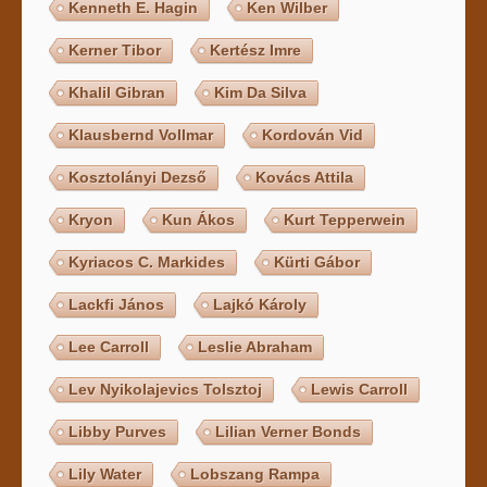
Kenneth E. Hagin
Ken Wilber
Kerner Tibor
Kertész Imre
Khalil Gibran
Kim Da Silva
Klausbernd Vollmar
Kordován Vid
Kosztolányi Dezső
Kovács Attila
Kryon
Kun Ákos
Kurt Tepperwein
Kyriacos C. Markides
Kürti Gábor
Lackfi János
Lajkó Károly
Lee Carroll
Leslie Abraham
Lev Nyikolajevics Tolsztoj
Lewis Carroll
Libby Purves
Lilian Verner Bonds
Lily Water
Lobszang Rampa