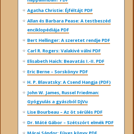
Agatha Christie: Éjféltájt PDF
Allan és Barbara Pease: A testbeszéd
enciklopédiája PDF
Bert Hellinger: A ​szeretet rendje PDF
Carl R. Rogers: Valakivé válni PDF
Elisabeth Haich: Beavatás I.-II. PDF
Eric Berne – Sorskönyv PDF
H. P. Blavatsky: A Csend Hangja (PDF)
John W. James, Russel Friedman:
Gyógyulás a gyászból DjVu
Lise Bourbeau – Az öt sérülés PDF
Dr. Máté Gábor – Szétszórt elmék PDF
Márai Sándor: Füves könyv PDF