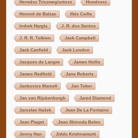
Hermész Triszmegisztosz
Homérosz
Honoré de Balzac
Illés Csilla
Indrek Hargla
J. R. dos Santos
J. R. R. Tolkien
Jack Campbell
Jack Canfield
Jack London
Jacques de Langre
James Hollis
James Redfield
Jane Roberts
Jankovics Marcell
Jan Tober
Jan van Rijckenborgh
Jared Diamond
Jaroslav Hašek
Jean De La Fontaine
Jean Piaget
Jean Shinoda Bolen
Jenny Han
Jiddu Krishnamurti