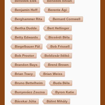
Benedek Elek
Benedek István
Benjamin Hoff
Berente Ági
Berghammer Rita
Bernard Cornwell
Bertha Dudde
Bert Hellinger
Betty Edwards
Bicsérdi Béla
Biegelbauer Pál
Bob Frissell
Bob Proctor
Boldizsár Ildikó
Brandon Bays
Brené Brown
Brian Tracy
Brian Weiss
Bruno Bettelheim
Buda Béla
Bunyevácz Zsuzsa
Byron Katie
Bácskai Júlia
Bálint Mihály