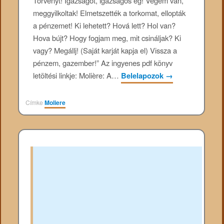
Törvényt! Igazságot, igazságos ég! Végem van,
meggyilkoltak! Elmetszették a torkomat, ellopták
a pénzemet! Ki lehetett? Hová lett? Hol van?
Hova bújt? Hogy fogjam meg, mit csináljak? Ki
vagy? Megállj! (Saját karját kapja el) Vissza a
pénzem, gazember!” Az ingyenes pdf könyv
letöltési linkje: Molière: A…
Belelapozok
→
Címke
Moliere