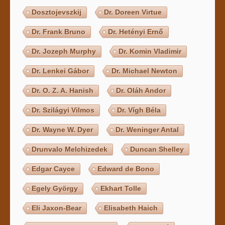
Dosztojevszkij
Dr. Doreen Virtue
Dr. Frank Bruno
Dr. Hetényi Ernő
Dr. Jozeph Murphy
Dr. Komin Vladimir
Dr. Lenkei Gábor
Dr. Michael Newton
Dr. O. Z. A. Hanish
Dr. Oláh Andor
Dr. Szilágyi Vilmos
Dr. Vígh Béla
Dr. Wayne W. Dyer
Dr. Weninger Antal
Drunvalo Melchizedek
Duncan Shelley
Edgar Cayce
Edward de Bono
Egely György
Ekhart Tolle
Eli Jaxon-Bear
Elisabeth Haich