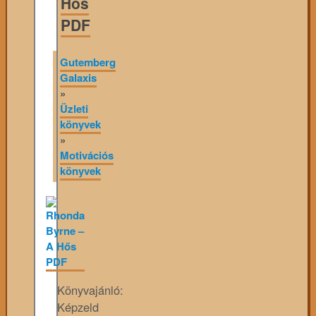
Hős
PDF
Gutemberg
Galaxis
»
Üzleti
könyvek
»
Motivációs
könyvek
Könyvajánló:
Képzeld