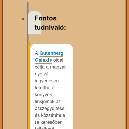
Fontos
tudnivaló:
A
Gutenberg
Galaxis
oldal
célja a magyar
nyelvű,
ingyenesen
letölthető
könyvek
linkjeinek az
összegyűjtése
és közzététele
(a keresőben
fellelhető