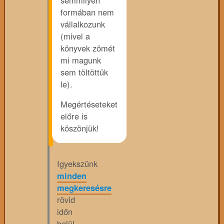
formában nem
vállalkozunk
(mivel a
könyvek zömét
mi magunk
sem töltöttük
le).
Megértéseteket
előre is
köszönjük!
Igyekszünk
minden
megkeresésre
rövid
időn
belül