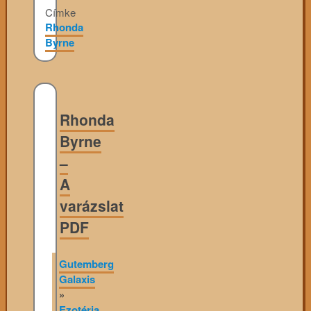
Címke
Rhonda
Byrne
Rhonda
Byrne
–
A
varázslat
PDF
Gutemberg
Galaxis
»
Ezotéria