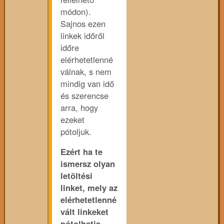
módon).
Sajnos ezen
linkek időről
időre
elérhetetlenné
válnak, s nem
mindig van idő
és szerencse
arra, hogy
ezeket
pótoljuk.
Ezért ha te
ismersz olyan
letöltési
linket, mely az
elérhetetlenné
vált linkeket
pótolhatja,