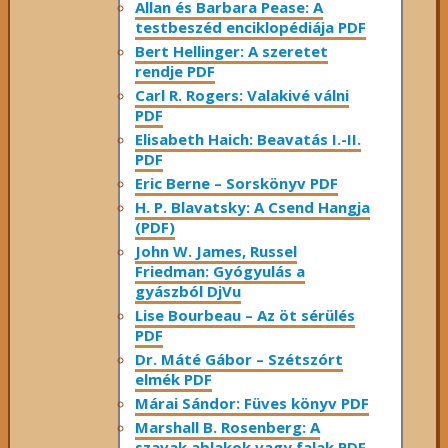
Allan és Barbara Pease: A
testbeszéd enciklopédiája PDF
Bert Hellinger: A ​szeretet
rendje PDF
Carl R. Rogers: Valakivé válni
PDF
Elisabeth Haich: Beavatás I.-II.
PDF
Eric Berne – Sorskönyv PDF
H. P. Blavatsky: A Csend Hangja
(PDF)
John W. James, Russel
Friedman: Gyógyulás a
gyászból DjVu
Lise Bourbeau – Az öt sérülés
PDF
Dr. Máté Gábor – Szétszórt
elmék PDF
Márai Sándor: Füves könyv PDF
Marshall B. Rosenberg: A
szavak ablakok vagy falak PDF