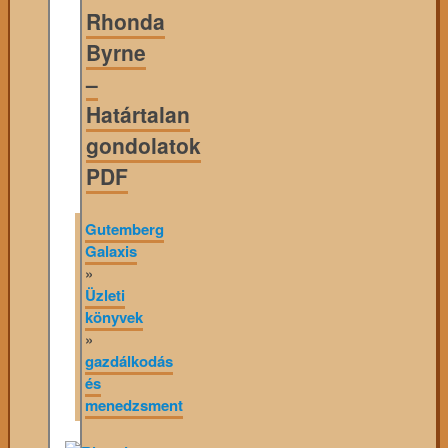
Rhonda
Byrne
–
Határtalan
gondolatok
PDF
Gutemberg
Galaxis
»
Üzleti
könyvek
»
gazdálkodás
és
menedzsment