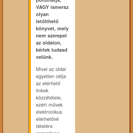
VAGY ismersz
olyan
letölthető
könyvet, mely
nem szerepel
az oldalon,
kérlek tudasd
velünk.
Mivel az oldal
egyetlen célja
az elérhető
linkek
közzététele,
ezért művek
elektronikus
elérhetővé
tételére
semmilyen