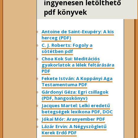
ingyenesen letölthető
pdf könyvek
Antoine de Saint-Exupéry: A kis
herceg (PDF)
C. J. Roberts: Fogoly a
sötétben pdf
Choa Kok Sui: Meditációs
gyakorlatok a lélek feltárására
PDF
Fekete István: A Koppányi Aga
Testamentuma PDF
Gárdonyi Géza: Egri csillagok
(PDF, hangoskönyv)
Jacques Martel: Lelki eredetű
betegségek lexikona PDF, DOC
Jókai Mór: Aranyember PDF
Lázár Ervin: A Négyszögletű
Kerek Erdő PDF