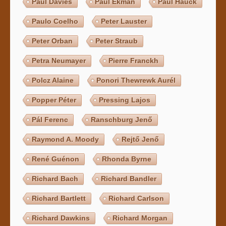
Paul Davies
Paul Ekman
Paul Hauck
Paulo Coelho
Peter Lauster
Peter Orban
Peter Straub
Petra Neumayer
Pierre Franckh
Polcz Alaine
Ponori Thewrewk Aurél
Popper Péter
Pressing Lajos
Pál Ferenc
Ranschburg Jenő
Raymond A. Moody
Rejtő Jenő
René Guénon
Rhonda Byrne
Richard Bach
Richard Bandler
Richard Bartlett
Richard Carlson
Richard Dawkins
Richard Morgan