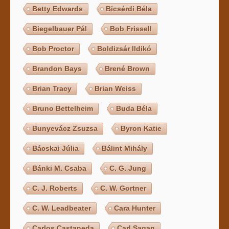
Betty Edwards
Bicsérdi Béla
Biegelbauer Pál
Bob Frissell
Bob Proctor
Boldizsár Ildikó
Brandon Bays
Brené Brown
Brian Tracy
Brian Weiss
Bruno Bettelheim
Buda Béla
Bunyevácz Zsuzsa
Byron Katie
Bácskai Júlia
Bálint Mihály
Bánki M. Csaba
C. G. Jung
C. J. Roberts
C. W. Gortner
C. W. Leadbeater
Cara Hunter
Carlos Castaneda
Carl Sagan