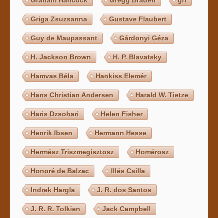
Griga Zsuzsanna
Gustave Flaubert
Guy de Maupassant
Gárdonyi Géza
H. Jackson Brown
H. P. Blavatsky
Hamvas Béla
Hankiss Elemér
Hans Christian Andersen
Harald W. Tietze
Haris Dzsohari
Helen Fisher
Henrik Ibsen
Hermann Hesse
Hermész Triszmegisztosz
Homérosz
Honoré de Balzac
Illés Csilla
Indrek Hargla
J. R. dos Santos
J. R. R. Tolkien
Jack Campbell