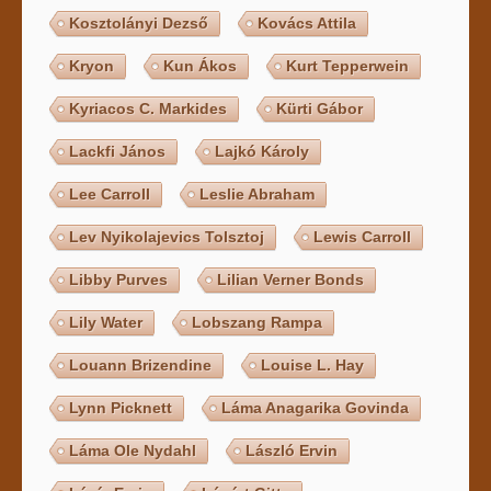
Kosztolányi Dezső
Kovács Attila
Kryon
Kun Ákos
Kurt Tepperwein
Kyriacos C. Markides
Kürti Gábor
Lackfi János
Lajkó Károly
Lee Carroll
Leslie Abraham
Lev Nyikolajevics Tolsztoj
Lewis Carroll
Libby Purves
Lilian Verner Bonds
Lily Water
Lobszang Rampa
Louann Brizendine
Louise L. Hay
Lynn Picknett
Láma Anagarika Govinda
Láma Ole Nydahl
László Ervin