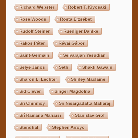
Richard Webster
Robert T. Kiyosaki
Rose Woods
Rosta Erzsébet
Rudolf Steiner
Ruediger Dahlke
Rákos Péter
Révai Gábor
Saint-Germain
Selvarajan Yesudian
Selye János
Seth
Shakti Gawain
Sharon L. Lechter
Shirley Maclaine
Sid Clever
Singer Magdolna
Sri Chinmoy
Sri Nisargadatta Maharaj
Srí Ramana Maharsi
Stanislav Grof
Stendhal
Stephen Arroyo