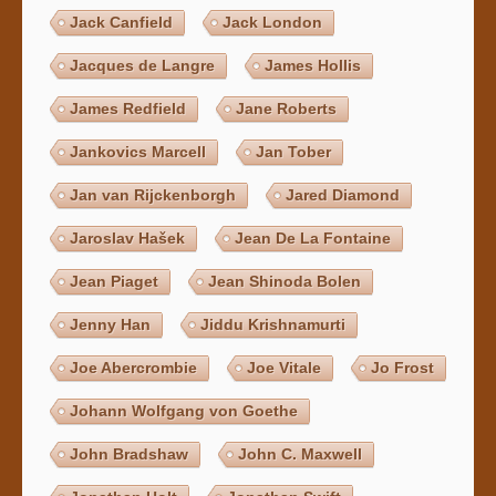
Jack Canfield
Jack London
Jacques de Langre
James Hollis
James Redfield
Jane Roberts
Jankovics Marcell
Jan Tober
Jan van Rijckenborgh
Jared Diamond
Jaroslav Hašek
Jean De La Fontaine
Jean Piaget
Jean Shinoda Bolen
Jenny Han
Jiddu Krishnamurti
Joe Abercrombie
Joe Vitale
Jo Frost
Johann Wolfgang von Goethe
John Bradshaw
John C. Maxwell