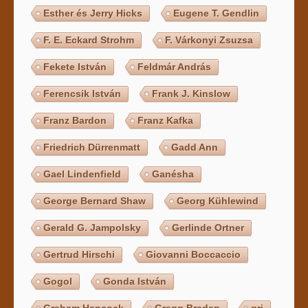
Esther és Jerry Hicks
Eugene T. Gendlin
F. E. Eckard Strohm
F. Várkonyi Zsuzsa
Fekete István
Feldmár András
Ferencsik István
Frank J. Kinslow
Franz Bardon
Franz Kafka
Friedrich Dürrenmatt
Gadd Ann
Gael Lindenfield
Ganésha
George Bernard Shaw
Georg Kühlewind
Gerald G. Jampolsky
Gerlinde Ortner
Gertrud Hirschi
Giovanni Boccaccio
Gogol
Gonda István
Graham Hancock
Gregg Braden
gri