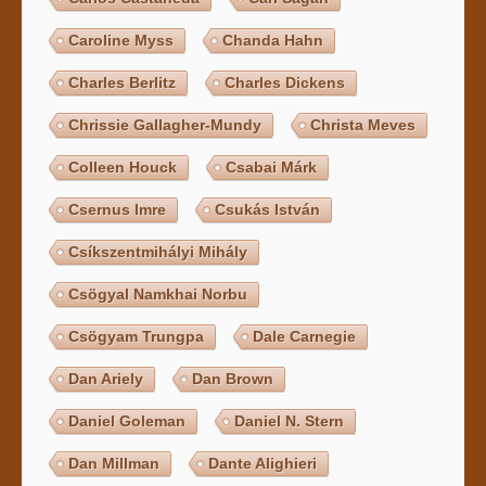
Caroline Myss
Chanda Hahn
Charles Berlitz
Charles Dickens
Chrissie Gallagher-Mundy
Christa Meves
Colleen Houck
Csabai Márk
Csernus Imre
Csukás István
Csíkszentmihályi Mihály
Csögyal Namkhai Norbu
Csögyam Trungpa
Dale Carnegie
Dan Ariely
Dan Brown
Daniel Goleman
Daniel N. Stern
Dan Millman
Dante Alighieri