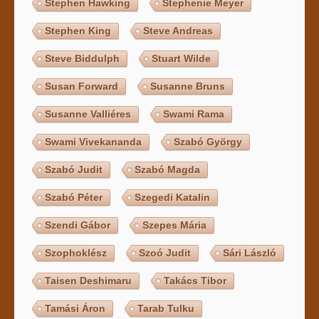
Stephen Hawking
Stephenie Meyer
Stephen King
Steve Andreas
Steve Biddulph
Stuart Wilde
Susan Forward
Susanne Bruns
Susanne Valliéres
Swami Rama
Swami Vivekananda
Szabó György
Szabó Judit
Szabó Magda
Szabó Péter
Szegedi Katalin
Szendi Gábor
Szepes Mária
Szophoklész
Szoó Judit
Sári László
Taisen Deshimaru
Takács Tibor
Tamási Áron
Tarab Tulku