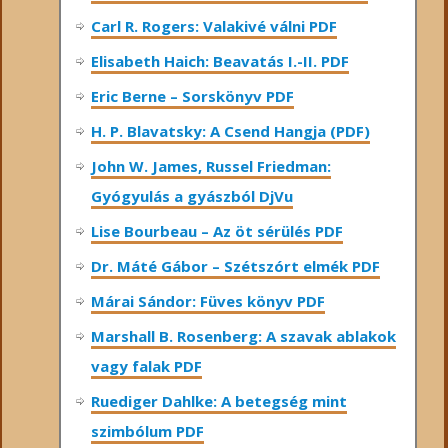
Carl R. Rogers: Valakivé válni PDF
Elisabeth Haich: Beavatás I.-II. PDF
Eric Berne – Sorskönyv PDF
H. P. Blavatsky: A Csend Hangja (PDF)
John W. James, Russel Friedman:
Gyógyulás a gyászból DjVu
Lise Bourbeau – Az öt sérülés PDF
Dr. Máté Gábor – Szétszórt elmék PDF
Márai Sándor: Füves könyv PDF
Marshall B. Rosenberg: A szavak ablakok
vagy falak PDF
Ruediger Dahlke: A betegség mint
szimbólum PDF