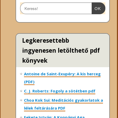
OK
Legkeresettebb
ingyenesen letölthető pdf
könyvek
Antoine de Saint-Exupéry: A kis herceg
(PDF)
C. J. Roberts: Fogoly a sötétben pdf
Choa Kok Sui: Meditációs gyakorlatok a
lélek feltárására PDF
Fekete István: A Koppányi Aga