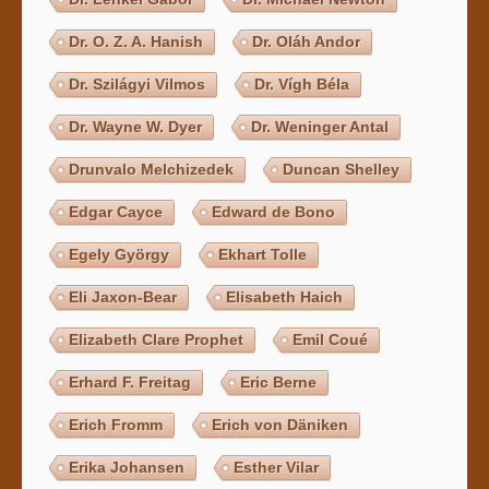
Dr. O. Z. A. Hanish
Dr. Oláh Andor
Dr. Szilágyi Vilmos
Dr. Vígh Béla
Dr. Wayne W. Dyer
Dr. Weninger Antal
Drunvalo Melchizedek
Duncan Shelley
Edgar Cayce
Edward de Bono
Egely György
Ekhart Tolle
Eli Jaxon-Bear
Elisabeth Haich
Elizabeth Clare Prophet
Emil Coué
Erhard F. Freitag
Eric Berne
Erich Fromm
Erich von Däniken
Erika Johansen
Esther Vilar