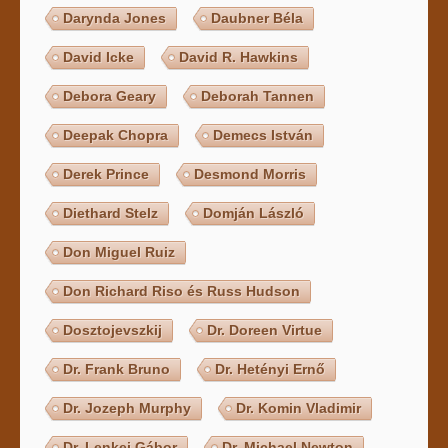
Darynda Jones
Daubner Béla
David Icke
David R. Hawkins
Debora Geary
Deborah Tannen
Deepak Chopra
Demecs István
Derek Prince
Desmond Morris
Diethard Stelz
Domján László
Don Miguel Ruiz
Don Richard Riso és Russ Hudson
Dosztojevszkij
Dr. Doreen Virtue
Dr. Frank Bruno
Dr. Hetényi Ernő
Dr. Jozeph Murphy
Dr. Komin Vladimir
Dr. Lenkei Gábor
Dr. Michael Newton