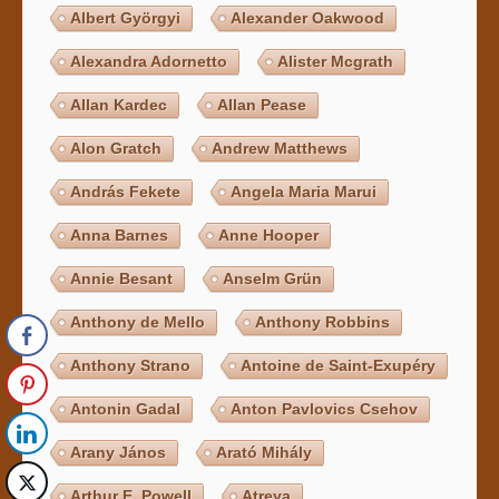
Albert Györgyi
Alexander Oakwood
Alexandra Adornetto
Alister Mcgrath
Allan Kardec
Allan Pease
Alon Gratch
Andrew Matthews
András Fekete
Angela Maria Marui
Anna Barnes
Anne Hooper
Annie Besant
Anselm Grün
Anthony de Mello
Anthony Robbins
Anthony Strano
Antoine de Saint-Exupéry
Antonin Gadal
Anton Pavlovics Csehov
Arany János
Arató Mihály
Arthur E. Powell
Atreya