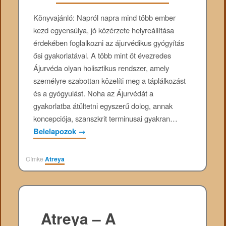
Könyvajánló: Napról napra mind több ember
kezd egyensúlya, jó közérzete helyreállítása
érdekében foglalkozni az ájurvédikus gyógyítás
ősi gyakorlatával. A több mint öt évezredes
Ájurvéda olyan holisztikus rendszer, amely
személyre szabottan közelíti meg a táplálkozást
és a gyógyulást. Noha az Ájurvédát a
gyakorlatba átültetni egyszerű dolog, annak
koncepciója, szanszkrit terminusai gyakran…
Belelapozok
→
Címke
Atreya
Atreya – A