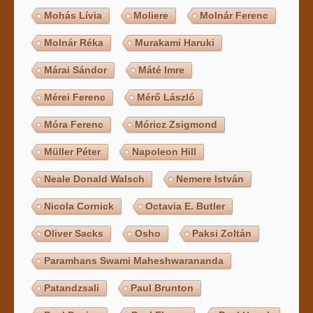
Mohás Lívia
Moliere
Molnár Ferenc
Molnár Réka
Murakami Haruki
Márai Sándor
Máté Imre
Mérei Ferenc
Mérő László
Móra Ferenc
Móricz Zsigmond
Müller Péter
Napoleon Hill
Neale Donald Walsch
Nemere István
Nicola Cornick
Octavia E. Butler
Oliver Sacks
Osho
Paksi Zoltán
Paramhans Swami Maheshwarananda
Patandzsali
Paul Brunton