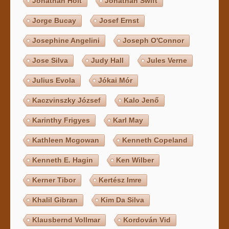
Jonathan Holt
Jonathan Swift
Jorge Bucay
Josef Ernst
Josephine Angelini
Joseph O'Connor
Jose Silva
Judy Hall
Jules Verne
Julius Evola
Jókai Mór
Kaczvinszky József
Kalo Jenő
Karinthy Frigyes
Karl May
Kathleen Mcgowan
Kenneth Copeland
Kenneth E. Hagin
Ken Wilber
Kerner Tibor
Kertész Imre
Khalil Gibran
Kim Da Silva
Klausbernd Vollmar
Kordován Vid