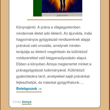
Könyvajánló: A prána a világegyetemben
mindennek életet adó életerő. Az ájurvéda, India
hagyományos gyógyászati rendszerének alapja
pránával való orvoslás, amelynek minden
terápiája az életerő megértésén és különböző
módszerekkel való kiegyensúlyozásán alapul.
Ebben a könyvben Atreya megismertet minket a
pránagyógyászat tudományával. Különböző
gyakorlatokra tanít, amelyekkel saját pránánkat
fejleszthetjük, és másokat gyógyíthatunk….
Belelapozok
→
Címke
Atreya