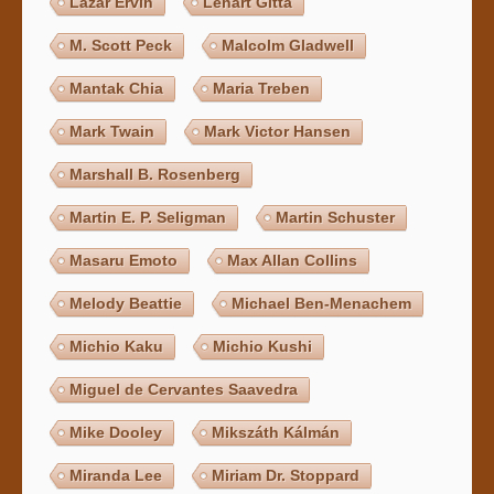
Lázár Ervin
Lénárt Gitta
M. Scott Peck
Malcolm Gladwell
Mantak Chia
Maria Treben
Mark Twain
Mark Victor Hansen
Marshall B. Rosenberg
Martin E. P. Seligman
Martin Schuster
Masaru Emoto
Max Allan Collins
Melody Beattie
Michael Ben-Menachem
Michio Kaku
Michio Kushi
Miguel de Cervantes Saavedra
Mike Dooley
Mikszáth Kálmán
Miranda Lee
Miriam Dr. Stoppard