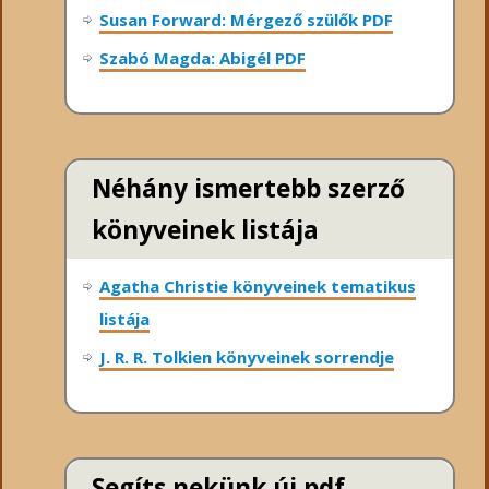
Susan Forward: Mérgező szülők PDF
Szabó Magda: Abigél PDF
Néhány ismertebb szerző
könyveinek listája
Agatha Christie könyveinek tematikus
listája
J. R. R. Tolkien könyveinek sorrendje
Segíts nekünk új pdf