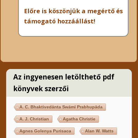
Előre is köszönjük a megértő és
támogató hozzáállást!
Az ingyenesen letölthető pdf
könyvek szerzői
A. C. Bhaktivedānta Swāmī Prabhupāda
A. J. Christian
Agatha Christie
Agnes Golenya Purisaca
Alan W. Watts