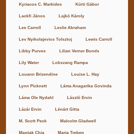
Kyriacos C. Markides
Kürti Gábor
Lackfi János
Lajkó Károly
Lee Carroll
Leslie Abraham
Lev Nyikolajevics Tolsztoj
Lewis Carroll
Libby Purves
Lilian Verner Bonds
Lily Water
Lobszang Rampa
Louann Brizendine
Louise L. Hay
Lynn Picknett
Láma Anagarika Govinda
Láma Ole Nydahl
László Ervin
Lázár Ervin
Lénárt Gitta
M. Scott Peck
Malcolm Gladwell
Mantak Chia
Maria Treben