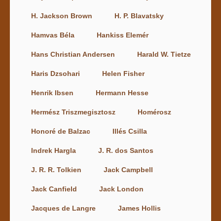
H. Jackson Brown
H. P. Blavatsky
Hamvas Béla
Hankiss Elemér
Hans Christian Andersen
Harald W. Tietze
Haris Dzsohari
Helen Fisher
Henrik Ibsen
Hermann Hesse
Hermész Triszmegisztosz
Homérosz
Honoré de Balzac
Illés Csilla
Indrek Hargla
J. R. dos Santos
J. R. R. Tolkien
Jack Campbell
Jack Canfield
Jack London
Jacques de Langre
James Hollis