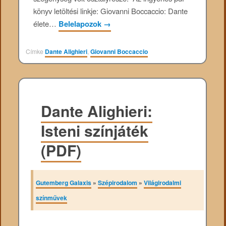
könyv letöltési linkje: Giovanni Boccaccio: Dante
élete…
Belelapozok
→
Címke
Dante Alighieri
,
Giovanni Boccaccio
Dante Alighieri:
Isteni színjáték
(PDF)
Gutemberg Galaxis
»
Szépirodalom
»
Világirodalmi
színművek