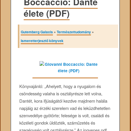
Boccaccio: Dante
élete (PDF)
Gutemberg Galaxis
»
Természettudomány
»
Ismeretterjesztő könyvek
Könyvajánló: „Ahelyett, hogy a nyugalom és
csöndesség valaha is osztályrésze lett volna,
Dantét, kora ifjúságától kezdve majdnem halála
napjáig az érzéki szerelem vad és leküzdhetetlen
szenvedélye gyötörte; felesége is volt, családi és
közéleti gondok üldözték, száműzetés és
szegénység volt osztályrésze.” Az ingyenes pdf