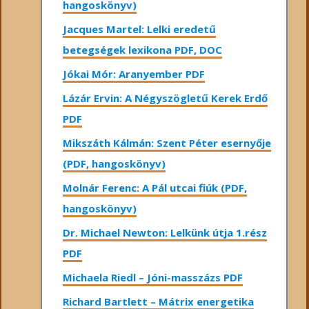
hangoskönyv)
Jacques Martel: Lelki eredetű
betegségek lexikona PDF, DOC
Jókai Mór: Aranyember PDF
Lázár Ervin: A Négyszögletű Kerek Erdő
PDF
Mikszáth Kálmán: Szent Péter esernyője
(PDF, hangoskönyv)
Molnár Ferenc: A Pál utcai fiúk (PDF,
hangoskönyv)
Dr. Michael Newton: Lelkünk útja 1.rész
PDF
Michaela Riedl – Jóni-masszázs PDF
Richard Bartlett – Mátrix energetika