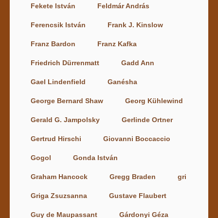
Fekete István
Feldmár András
Ferencsik István
Frank J. Kinslow
Franz Bardon
Franz Kafka
Friedrich Dürrenmatt
Gadd Ann
Gael Lindenfield
Ganésha
George Bernard Shaw
Georg Kühlewind
Gerald G. Jampolsky
Gerlinde Ortner
Gertrud Hirschi
Giovanni Boccaccio
Gogol
Gonda István
Graham Hancock
Gregg Braden
gri
Griga Zsuzsanna
Gustave Flaubert
Guy de Maupassant
Gárdonyi Géza