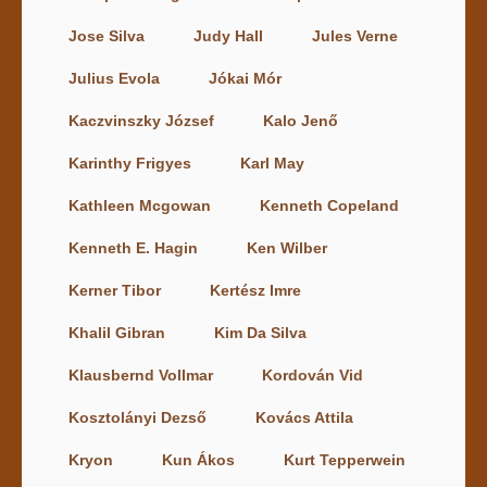
Jose Silva
Judy Hall
Jules Verne
Julius Evola
Jókai Mór
Kaczvinszky József
Kalo Jenő
Karinthy Frigyes
Karl May
Kathleen Mcgowan
Kenneth Copeland
Kenneth E. Hagin
Ken Wilber
Kerner Tibor
Kertész Imre
Khalil Gibran
Kim Da Silva
Klausbernd Vollmar
Kordován Vid
Kosztolányi Dezső
Kovács Attila
Kryon
Kun Ákos
Kurt Tepperwein