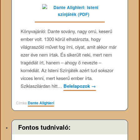
Könyvajánló: Dante sovány, nagy orrú, keserű
ember volt. 1300 körül elhatározta, hogy
világraszóló művet fog írni, olyat, amit akkor már
ezer éve nem írtak. És sikerült neki, mert nem
tragédiát írt, hanem – ahogy ő nevezte –
komédiát. Az Isteni Színjáték azért tud sokszor
vicces lenni, mert keserű ember írta.
Sziklaszilárdan hitt…
Belelapozok
→
Címke
Dante Alighieri
Fontos tudnivaló: