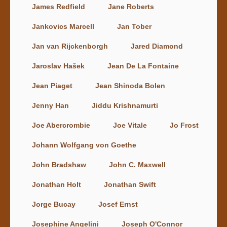
James Redfield
Jane Roberts
Jankovics Marcell
Jan Tober
Jan van Rijckenborgh
Jared Diamond
Jaroslav Hašek
Jean De La Fontaine
Jean Piaget
Jean Shinoda Bolen
Jenny Han
Jiddu Krishnamurti
Joe Abercrombie
Joe Vitale
Jo Frost
Johann Wolfgang von Goethe
John Bradshaw
John C. Maxwell
Jonathan Holt
Jonathan Swift
Jorge Bucay
Josef Ernst
Josephine Angelini
Joseph O'Connor