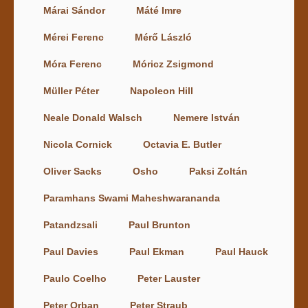
Márai Sándor
Máté Imre
Mérei Ferenc
Mérő László
Móra Ferenc
Móricz Zsigmond
Müller Péter
Napoleon Hill
Neale Donald Walsch
Nemere István
Nicola Cornick
Octavia E. Butler
Oliver Sacks
Osho
Paksi Zoltán
Paramhans Swami Maheshwarananda
Patandzsali
Paul Brunton
Paul Davies
Paul Ekman
Paul Hauck
Paulo Coelho
Peter Lauster
Peter Orban
Peter Straub