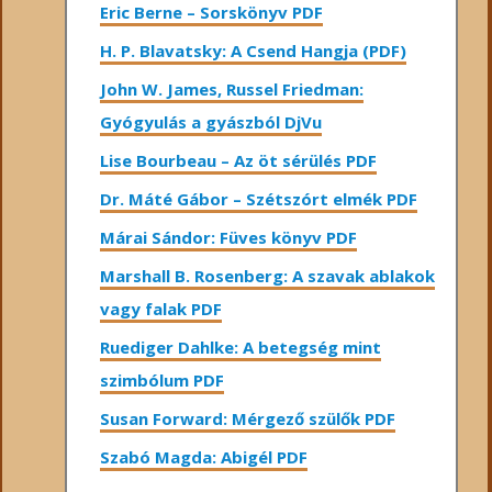
Eric Berne – Sorskönyv PDF
H. P. Blavatsky: A Csend Hangja (PDF)
John W. James, Russel Friedman:
Gyógyulás a gyászból DjVu
Lise Bourbeau – Az öt sérülés PDF
Dr. Máté Gábor – Szétszórt elmék PDF
Márai Sándor: Füves könyv PDF
Marshall B. Rosenberg: A szavak ablakok
vagy falak PDF
Ruediger Dahlke: A betegség mint
szimbólum PDF
Susan Forward: Mérgező szülők PDF
Szabó Magda: Abigél PDF