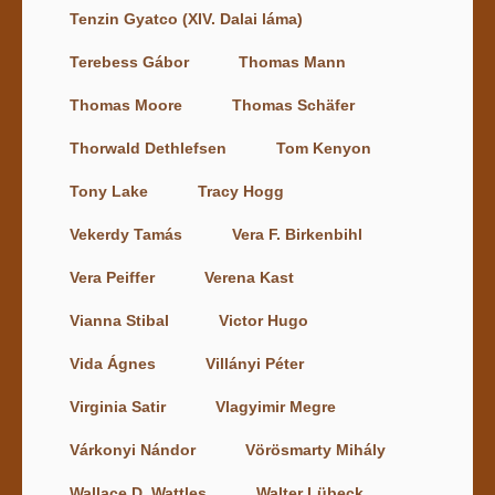
Tenzin Gyatco (XIV. Dalai láma)
Terebess Gábor
Thomas Mann
Thomas Moore
Thomas Schäfer
Thorwald Dethlefsen
Tom Kenyon
Tony Lake
Tracy Hogg
Vekerdy Tamás
Vera F. Birkenbihl
Vera Peiffer
Verena Kast
Vianna Stibal
Victor Hugo
Vida Ágnes
Villányi Péter
Virginia Satir
Vlagyimir Megre
Várkonyi Nándor
Vörösmarty Mihály
Wallace D. Wattles
Walter Lübeck