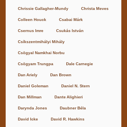
Chrissie Gallagher-Mundy
Christa Meves
Colleen Houck
Csabai Márk
Csernus Imre
Csukás István
Csíkszentmihályi Mihály
Csögyal Namkhai Norbu
Csögyam Trungpa
Dale Carnegie
Dan Ariely
Dan Brown
Daniel Goleman
Daniel N. Stern
Dan Millman
Dante Alighieri
Darynda Jones
Daubner Béla
David Icke
David R. Hawkins