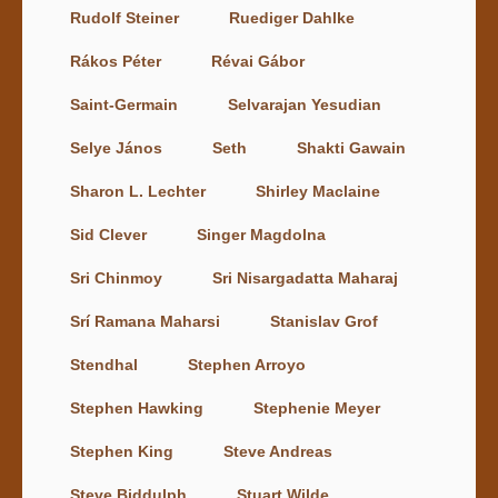
Rudolf Steiner
Ruediger Dahlke
Rákos Péter
Révai Gábor
Saint-Germain
Selvarajan Yesudian
Selye János
Seth
Shakti Gawain
Sharon L. Lechter
Shirley Maclaine
Sid Clever
Singer Magdolna
Sri Chinmoy
Sri Nisargadatta Maharaj
Srí Ramana Maharsi
Stanislav Grof
Stendhal
Stephen Arroyo
Stephen Hawking
Stephenie Meyer
Stephen King
Steve Andreas
Steve Biddulph
Stuart Wilde