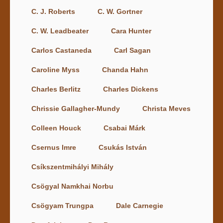
C. J. Roberts
C. W. Gortner
C. W. Leadbeater
Cara Hunter
Carlos Castaneda
Carl Sagan
Caroline Myss
Chanda Hahn
Charles Berlitz
Charles Dickens
Chrissie Gallagher-Mundy
Christa Meves
Colleen Houck
Csabai Márk
Csernus Imre
Csukás István
Csíkszentmihályi Mihály
Csögyal Namkhai Norbu
Csögyam Trungpa
Dale Carnegie