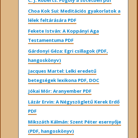
C. J. Roberts: Fogoly a sötétben pdf
Choa Kok Sui: Meditációs gyakorlatok a
lélek feltárására PDF
Fekete István: A Koppányi Aga
Testamentuma PDF
Gárdonyi Géza: Egri csillagok (PDF,
hangoskönyv)
Jacques Martel: Lelki eredetű
betegségek lexikona PDF, DOC
Jókai Mór: Aranyember PDF
Lázár Ervin: A Négyszögletű Kerek Erdő
PDF
Mikszáth Kálmán: Szent Péter esernyője
(PDF, hangoskönyv)