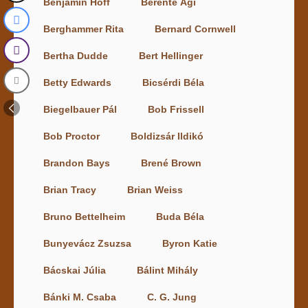
Benjamin Hoff
Berente Ági
Berghammer Rita
Bernard Cornwell
Bertha Dudde
Bert Hellinger
Betty Edwards
Bicsérdi Béla
Biegelbauer Pál
Bob Frissell
Bob Proctor
Boldizsár Ildikó
Brandon Bays
Brené Brown
Brian Tracy
Brian Weiss
Bruno Bettelheim
Buda Béla
Bunyevácz Zsuzsa
Byron Katie
Bácskai Júlia
Bálint Mihály
Bánki M. Csaba
C. G. Jung