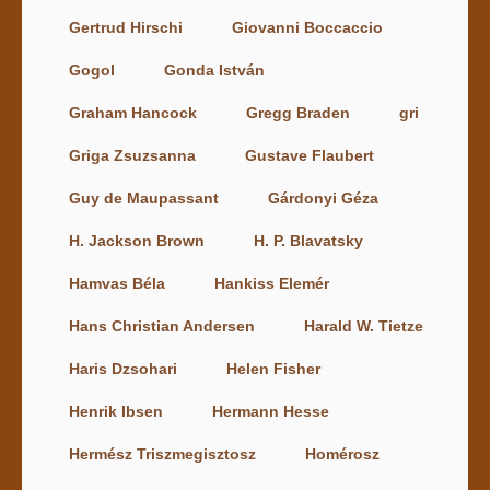
Gertrud Hirschi
Giovanni Boccaccio
Gogol
Gonda István
Graham Hancock
Gregg Braden
gri
Griga Zsuzsanna
Gustave Flaubert
Guy de Maupassant
Gárdonyi Géza
H. Jackson Brown
H. P. Blavatsky
Hamvas Béla
Hankiss Elemér
Hans Christian Andersen
Harald W. Tietze
Haris Dzsohari
Helen Fisher
Henrik Ibsen
Hermann Hesse
Hermész Triszmegisztosz
Homérosz