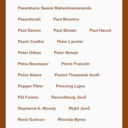
Paramhans Swami Maheshwarananda
Patandzsali
Paul Brunton
Paul Davies
Paul Ekman
Paul Hauck
Paulo Coelho
Peter Lauster
Peter Orban
Peter Straub
Petra Neumayer
Pierre Franckh
Polcz Alaine
Ponori Thewrewk Aurél
Popper Péter
Pressing Lajos
Pál Ferenc
Ranschburg Jenő
Raymond A. Moody
Rejtő Jenő
René Guénon
Rhonda Byrne