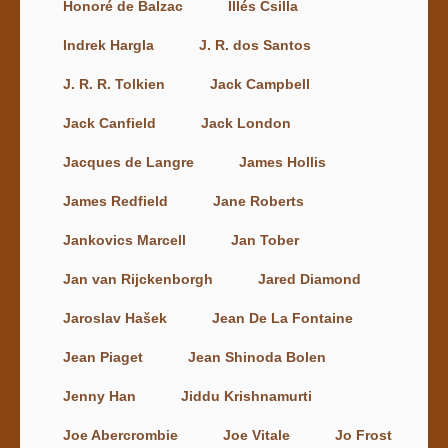
Honoré de Balzac
Illés Csilla
Indrek Hargla
J. R. dos Santos
J. R. R. Tolkien
Jack Campbell
Jack Canfield
Jack London
Jacques de Langre
James Hollis
James Redfield
Jane Roberts
Jankovics Marcell
Jan Tober
Jan van Rijckenborgh
Jared Diamond
Jaroslav Hašek
Jean De La Fontaine
Jean Piaget
Jean Shinoda Bolen
Jenny Han
Jiddu Krishnamurti
Joe Abercrombie
Joe Vitale
Jo Frost