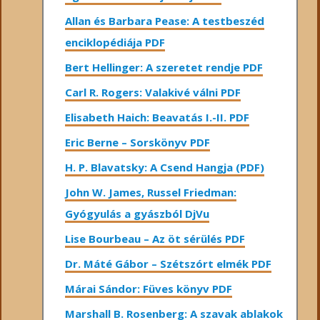
Allan és Barbara Pease: A testbeszéd
enciklopédiája PDF
Bert Hellinger: A ​szeretet rendje PDF
Carl R. Rogers: Valakivé válni PDF
Elisabeth Haich: Beavatás I.-II. PDF
Eric Berne – Sorskönyv PDF
H. P. Blavatsky: A Csend Hangja (PDF)
John W. James, Russel Friedman:
Gyógyulás a gyászból DjVu
Lise Bourbeau – Az öt sérülés PDF
Dr. Máté Gábor – Szétszórt elmék PDF
Márai Sándor: Füves könyv PDF
Marshall B. Rosenberg: A szavak ablakok