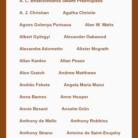
A. C. Bhaktivedānta Swāmī Prabhupāda
A. J. Christian
Agatha Christie
Agnes Golenya Purisaca
Alan W. Watts
Albert Györgyi
Alexander Oakwood
Alexandra Adornetto
Alister Mcgrath
Allan Kardec
Allan Pease
Alon Gratch
Andrew Matthews
András Fekete
Angela Maria Marui
Anna Barnes
Anne Hooper
Annie Besant
Anselm Grün
Anthony de Mello
Anthony Robbins
Anthony Strano
Antoine de Saint-Exupéry