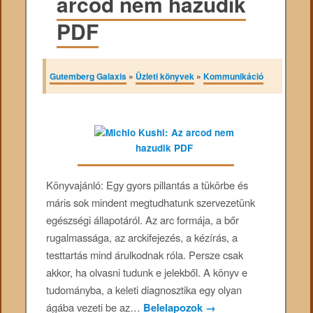
arcod nem hazudik
PDF
Gutemberg Galaxis
»
Üzleti könyvek
»
Kommunikáció
Könyvajánló: Egy gyors pillantás a tükörbe és
máris sok mindent megtudhatunk szervezetünk
egészségi állapotáról. Az arc formája, a bőr
rugalmassága, az arckifejezés, a kézírás, a
testtartás mind árulkodnak róla. Persze csak
akkor, ha olvasni tudunk e jelekből. A könyv e
tudományba, a keleti diagnosztika egy olyan
ágába vezeti be az…
Belelapozok
→