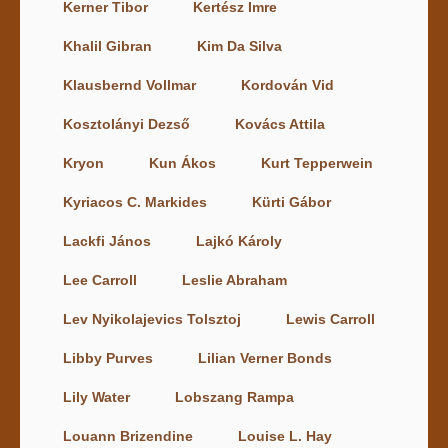
Kerner Tibor
Kertész Imre
Khalil Gibran
Kim Da Silva
Klausbernd Vollmar
Kordován Vid
Kosztolányi Dezső
Kovács Attila
Kryon
Kun Ákos
Kurt Tepperwein
Kyriacos C. Markides
Kürti Gábor
Lackfi János
Lajkó Károly
Lee Carroll
Leslie Abraham
Lev Nyikolajevics Tolsztoj
Lewis Carroll
Libby Purves
Lilian Verner Bonds
Lily Water
Lobszang Rampa
Louann Brizendine
Louise L. Hay