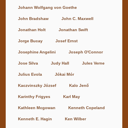
Johann Wolfgang von Goethe
John Bradshaw
John C. Maxwell
Jonathan Holt
Jonathan Swift
Jorge Bucay
Josef Ernst
Josephine Angelini
Joseph O'Connor
Jose Silva
Judy Hall
Jules Verne
Julius Evola
Jókai Mór
Kaczvinszky József
Kalo Jenő
Karinthy Frigyes
Karl May
Kathleen Mcgowan
Kenneth Copeland
Kenneth E. Hagin
Ken Wilber