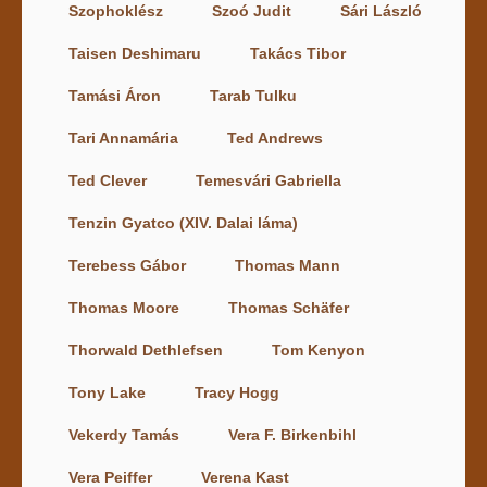
Szophoklész
Szoó Judit
Sári László
Taisen Deshimaru
Takács Tibor
Tamási Áron
Tarab Tulku
Tari Annamária
Ted Andrews
Ted Clever
Temesvári Gabriella
Tenzin Gyatco (XIV. Dalai láma)
Terebess Gábor
Thomas Mann
Thomas Moore
Thomas Schäfer
Thorwald Dethlefsen
Tom Kenyon
Tony Lake
Tracy Hogg
Vekerdy Tamás
Vera F. Birkenbihl
Vera Peiffer
Verena Kast