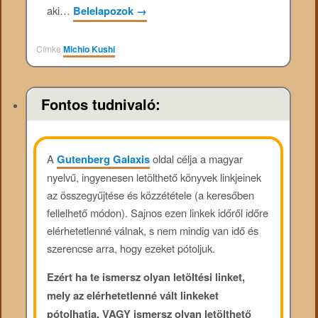
aki…
Belelapozok
→
Címke
Michio Kushi
Fontos tudnivaló:
A
Gutenberg Galaxis
oldal célja a magyar
nyelvű, ingyenesen letölthető könyvek linkjeinek
az összegyűjtése és közzététele (a keresőben
fellelhető módon). Sajnos ezen linkek időről időre
elérhetetlenné válnak, s nem mindig van idő és
szerencse arra, hogy ezeket pótoljuk.
Ezért ha te ismersz olyan letöltési linket,
mely az elérhetetlenné vált linkeket
pótolhatja, VAGY ismersz olyan letölthető