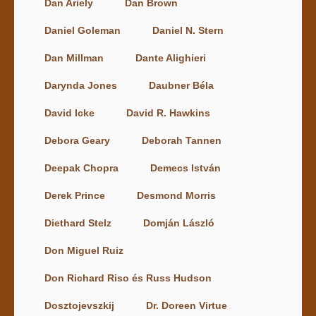
Dan Ariely
Dan Brown
Daniel Goleman
Daniel N. Stern
Dan Millman
Dante Alighieri
Darynda Jones
Daubner Béla
David Icke
David R. Hawkins
Debora Geary
Deborah Tannen
Deepak Chopra
Demecs István
Derek Prince
Desmond Morris
Diethard Stelz
Domján László
Don Miguel Ruiz
Don Richard Riso és Russ Hudson
Dosztojevszkij
Dr. Doreen Virtue