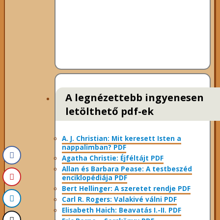
A legnézettebb ingyenesen
letölthető pdf-ek
A. J. Christian: Mit keresett Isten a
nappalimban? PDF
Agatha Christie: Éjféltájt PDF
Allan és Barbara Pease: A testbeszéd
enciklopédiája PDF
Bert Hellinger: A ​szeretet rendje PDF
Carl R. Rogers: Valakivé válni PDF
Elisabeth Haich: Beavatás I.-II. PDF