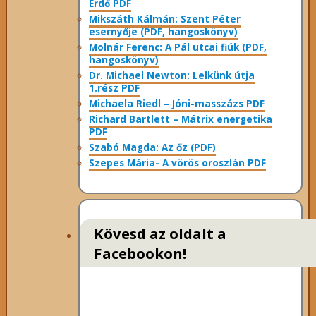
Erdő PDF
Mikszáth Kálmán: Szent Péter
esernyője (PDF, hangoskönyv)
Molnár Ferenc: A Pál utcai fiúk (PDF,
hangoskönyv)
Dr. Michael Newton: Lelkünk útja
1.rész PDF
Michaela Riedl – Jóni-masszázs PDF
Richard Bartlett – Mátrix energetika
PDF
Szabó Magda: Az őz (PDF)
Szepes Mária- A vörös oroszlán PDF
Kövesd az oldalt a
Facebookon!