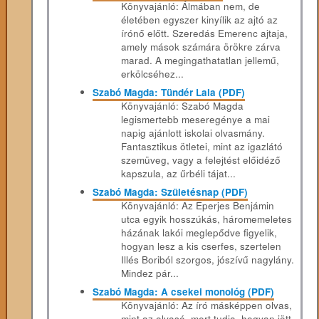
Könyvajánló: Álmában nem, de
életében egyszer kinyílik az ajtó az
írónő előtt. Szeredás Emerenc ajtaja,
amely mások számára örökre zárva
marad. A megingathatatlan jellemű,
erkölcséhez...
Szabó Magda: Tündér Lala (PDF)
Könyvajánló: Szabó Magda
legismertebb meseregénye a mai
napig ajánlott iskolai olvasmány.
Fantasztikus ötletei, mint az igazlátó
szemüveg, vagy a felejtést előidéző
kapszula, az űrbéli tájat...
Szabó Magda: Születésnap (PDF)
Könyvajánló: Az ​Eperjes Benjámin
utca egyik hosszúkás, háromemeletes
házának lakói meglepődve figyelik,
hogyan lesz a kis cserfes, szertelen
Illés Boriból szorgos, jószívű nagylány.
Mindez pár...
Szabó Magda: A ​csekei monológ (PDF)
Könyvajánló: Az ​író másképpen olvas,
mint az olvasó, mert tudja, hogyan jött