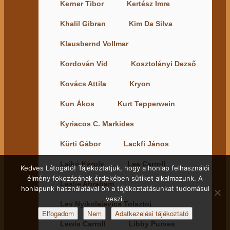
Kerner Tibor
Kertész Imre
Khalil Gibran
Kim Da Silva
Klausbernd Vollmar
Kordován Vid
Kosztolányi Dezső
Kovács Attila
Kryon
Kun Ákos
Kurt Tepperwein
Kyriacos C. Markides
Kürti Gábor
Lackfi János
Lajkó Károly
Lee Carroll
Kedves Látogató! Tájékoztatjuk, hogy a honlap felhasználói
élmény fokozásának érdekében sütiket alkalmazunk. A
Leslie Abraham
honlapunk használatával ön a tájékoztatásunkat tudomásul
veszi.
Lev Nyikolajevics Tolsztoj
Elfogadom
Nem
Adatkezelési tájékoztató
Lewis Carroll
Libby Purves