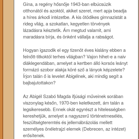
Gina, a regény hősnője 1943-ban elbúcsúzik
otthonától és azoktól, akiket szeret, mert apja beadja
a híres árkodi intézetbe. A kis ötödikes gimnazistát a
rideg világ, a szokatlan, kegyetlen törvények
lázadásra késztetik. Ám megtud valamit, ami
maradásra bírja, és önként vállalja a rabságot.
Hogyan igazodik el egy tizenöt éves kislány ebben a
felnőtt-titkoktól terhes világban? Vajon hihet-e a naiv
diáklegendában, amelyet a kertben álló korsós leányt
formázó szobor alakja köré sző a lányok képzelete?
Írjon talán ő is levelet Abigélnek, aki mindig segít a
bajbajutottakon?
Az Abigél Szabó Magda ifjúsági műveinek sorában
viszonylag későn, 1970-ben keletkezett, ám talán a
legsikeresebb. Ennek okát egyrészt a hitelességben
kereshetjük, amelyet a nagyszerű történetmesélés,
feszültségteremtés és jellemábrázolás mellett
személyes önéletrajzi elemek (Debrecen, az intézet)
erősítenek.