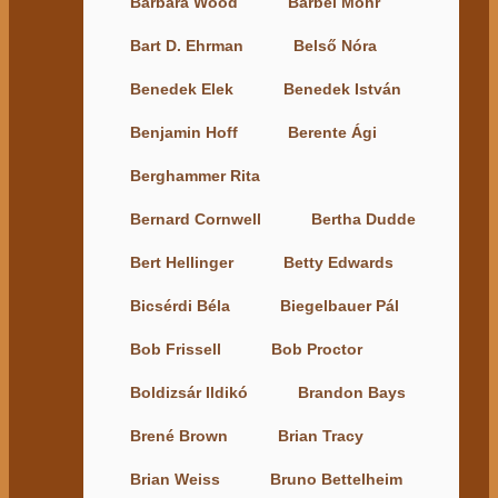
Barbara Wood
Barbel Mohr
Bart D. Ehrman
Belső Nóra
Benedek Elek
Benedek István
Benjamin Hoff
Berente Ági
Berghammer Rita
Bernard Cornwell
Bertha Dudde
Bert Hellinger
Betty Edwards
Bicsérdi Béla
Biegelbauer Pál
Bob Frissell
Bob Proctor
Boldizsár Ildikó
Brandon Bays
Brené Brown
Brian Tracy
Brian Weiss
Bruno Bettelheim