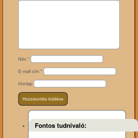
Név
*
E-mail cím
*
Honlap
Fontos tudnivaló: