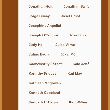
Jonathan Holt
Jonathan Swift
Jorge Bucay
Josef Ernst
Josephine Angelini
Joseph O'Connor
Jose Silva
Judy Hall
Jules Verne
Julius Evola
Jókai Mór
Kaczvinszky József
Kalo Jenő
Karinthy Frigyes
Karl May
Kathleen Mcgowan
Kenneth Copeland
Kenneth E. Hagin
Ken Wilber