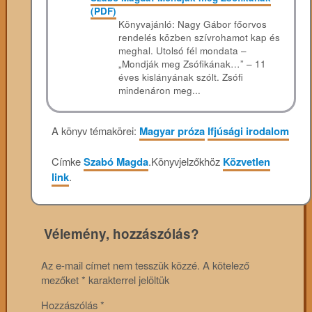
(PDF)
Könyvajánló: Nagy ​Gábor főorvos
rendelés közben szívrohamot kap és
meghal. Utolsó fél mondata –
„Mondják meg Zsófikának…” – 11
éves kislányának szólt. Zsófi
mindenáron meg...
A könyv témakörei:
Magyar próza
Ifjúsági irodalom
Címke
Szabó Magda
.
Könyvjelzőkhöz
Közvetlen
link
.
Vélemény, hozzászólás?
Az e-mail címet nem tesszük közzé.
A kötelező
mezőket
*
karakterrel jelöltük
Hozzászólás
*