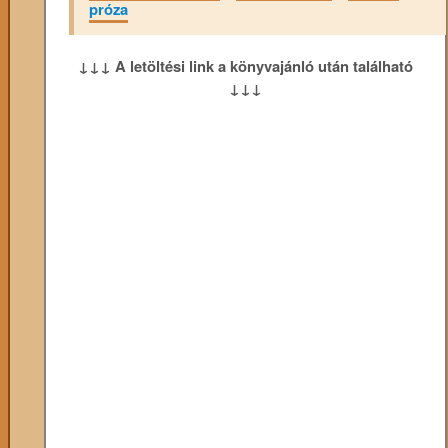
próza
↓↓↓ A letöltési link a könyvajánló után található
↓↓↓