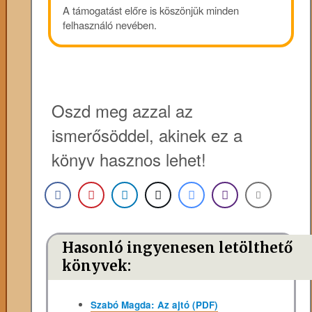
A támogatást előre is köszönjük minden
felhasználó nevében.
Oszd meg azzal az
ismerősöddel, akinek ez a
könyv hasznos lehet!
Hasonló ingyenesen letölthető
könyvek:
Szabó Magda: Az ajtó (PDF)