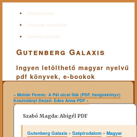
Könyvkereső
Könyvek témakörei
Kiemelt szerzők
Gutenberg Galaxis
Ingyen letölthető magyar nyelvű
pdf könyvek, e-bookok
«
Molnár Ferenc: A Pál utcai fiúk (PDF, hangoskönyv)
Kosztolányi Dezső: Édes Anna PDF
»
Szabó Magda: Abigél PDF
Gutenberg Galaxis
»
Szépirodalom
»
Magyar