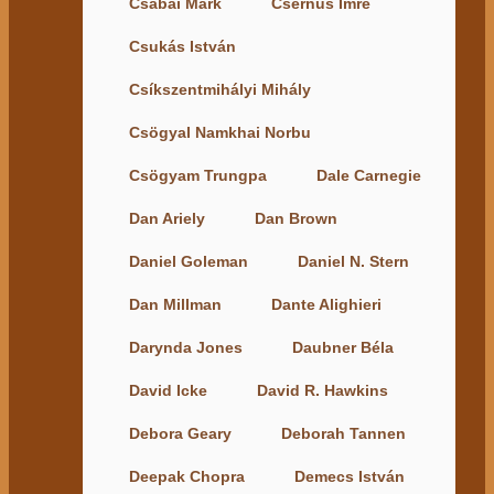
Csabai Márk
Csernus Imre
Csukás István
Csíkszentmihályi Mihály
Csögyal Namkhai Norbu
Csögyam Trungpa
Dale Carnegie
Dan Ariely
Dan Brown
Daniel Goleman
Daniel N. Stern
Dan Millman
Dante Alighieri
Darynda Jones
Daubner Béla
David Icke
David R. Hawkins
Debora Geary
Deborah Tannen
Deepak Chopra
Demecs István