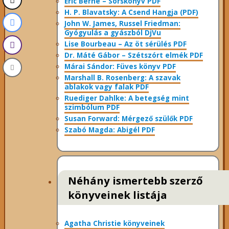
Eric Berne – Sorskönyv PDF
H. P. Blavatsky: A Csend Hangja (PDF)
John W. James, Russel Friedman:
Gyógyulás a gyászból DjVu
Lise Bourbeau – Az öt sérülés PDF
Dr. Máté Gábor – Szétszórt elmék PDF
Márai Sándor: Füves könyv PDF
Marshall B. Rosenberg: A szavak
ablakok vagy falak PDF
Ruediger Dahlke: A betegség mint
szimbólum PDF
Susan Forward: Mérgező szülők PDF
Szabó Magda: Abigél PDF
Néhány ismertebb szerző
könyveinek listája
Agatha Christie könyveinek