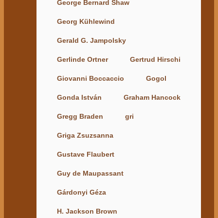
George Bernard Shaw
Georg Kühlewind
Gerald G. Jampolsky
Gerlinde Ortner
Gertrud Hirschi
Giovanni Boccaccio
Gogol
Gonda István
Graham Hancock
Gregg Braden
gri
Griga Zsuzsanna
Gustave Flaubert
Guy de Maupassant
Gárdonyi Géza
H. Jackson Brown