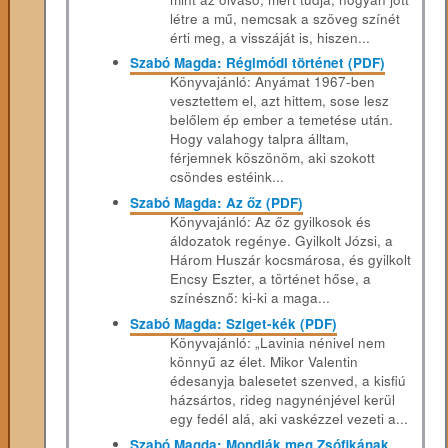
létre a mű, nemcsak a szöveg színét
érti meg, a visszáját is, hiszen...
Szabó Magda: Régimódi történet (PDF)
Könyvajánló: Anyámat ​1967-ben
vesztettem el, azt hittem, sose lesz
belőlem ép ember a temetése után.
Hogy valahogy talpra álltam,
férjemnek köszönöm, aki szokott
csöndes estéink...
Szabó Magda: Az őz (PDF)
Könyvajánló: Az ​őz gyilkosok és
áldozatok regénye. Gyilkolt Józsi, a
Három Huszár kocsmárosa, és gyilkolt
Encsy Eszter, a történet hőse, a
színésznő: ki-ki a maga...
Szabó Magda: Sziget-kék (PDF)
Könyvajánló: „Lavinia nénivel nem
könnyű az élet. Mikor Valentin
édesanyja balesetet szenved, a kisfiú
házsártos, rideg nagynénjével kerül
egy fedél alá, aki vaskézzel vezeti a...
Szabó Magda: Mondják meg Zsófikának