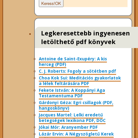
Keress!
OK
Legkeresettebb ingyenesen
letölthető pdf könyvek
Antoine de Saint-Exupéry: A kis
herceg (PDF)
C. J. Roberts: Fogoly a sötétben pdf
Choa Kok Sui: Meditációs gyakorlatok
a lélek feltárására PDF
Fekete István: A Koppányi Aga
Testamentuma PDF
Gárdonyi Géza: Egri csillagok (PDF,
hangoskönyv)
Jacques Martel: Lelki eredetű
betegségek lexikona PDF, DOC
Jókai Mór: Aranyember PDF
Lázár Ervin: A Négyszögletű Kerek