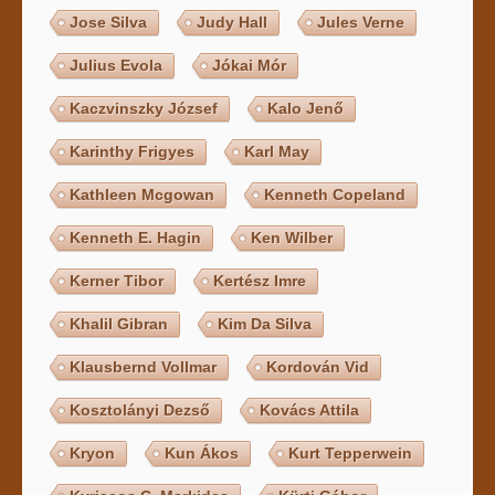
Jose Silva
Judy Hall
Jules Verne
Julius Evola
Jókai Mór
Kaczvinszky József
Kalo Jenő
Karinthy Frigyes
Karl May
Kathleen Mcgowan
Kenneth Copeland
Kenneth E. Hagin
Ken Wilber
Kerner Tibor
Kertész Imre
Khalil Gibran
Kim Da Silva
Klausbernd Vollmar
Kordován Vid
Kosztolányi Dezső
Kovács Attila
Kryon
Kun Ákos
Kurt Tepperwein