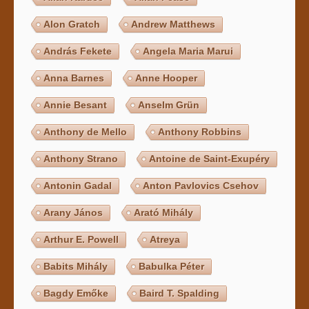
Alon Gratch
Andrew Matthews
András Fekete
Angela Maria Marui
Anna Barnes
Anne Hooper
Annie Besant
Anselm Grün
Anthony de Mello
Anthony Robbins
Anthony Strano
Antoine de Saint-Exupéry
Antonin Gadal
Anton Pavlovics Csehov
Arany János
Arató Mihály
Arthur E. Powell
Atreya
Babits Mihály
Babulka Péter
Bagdy Emőke
Baird T. Spalding