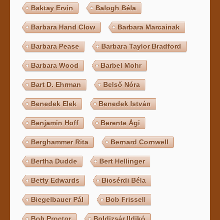
Baktay Ervin
Balogh Béla
Barbara Hand Clow
Barbara Marcainak
Barbara Pease
Barbara Taylor Bradford
Barbara Wood
Barbel Mohr
Bart D. Ehrman
Belső Nóra
Benedek Elek
Benedek István
Benjamin Hoff
Berente Ági
Berghammer Rita
Bernard Cornwell
Bertha Dudde
Bert Hellinger
Betty Edwards
Bicsérdi Béla
Biegelbauer Pál
Bob Frissell
Bob Proctor
Boldizsár Ildikó