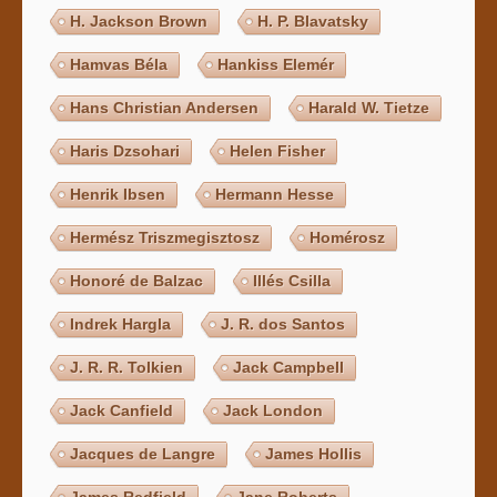
H. Jackson Brown
H. P. Blavatsky
Hamvas Béla
Hankiss Elemér
Hans Christian Andersen
Harald W. Tietze
Haris Dzsohari
Helen Fisher
Henrik Ibsen
Hermann Hesse
Hermész Triszmegisztosz
Homérosz
Honoré de Balzac
Illés Csilla
Indrek Hargla
J. R. dos Santos
J. R. R. Tolkien
Jack Campbell
Jack Canfield
Jack London
Jacques de Langre
James Hollis