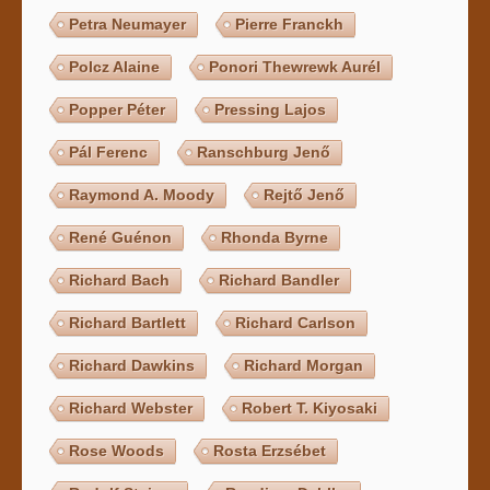
Petra Neumayer
Pierre Franckh
Polcz Alaine
Ponori Thewrewk Aurél
Popper Péter
Pressing Lajos
Pál Ferenc
Ranschburg Jenő
Raymond A. Moody
Rejtő Jenő
René Guénon
Rhonda Byrne
Richard Bach
Richard Bandler
Richard Bartlett
Richard Carlson
Richard Dawkins
Richard Morgan
Richard Webster
Robert T. Kiyosaki
Rose Woods
Rosta Erzsébet