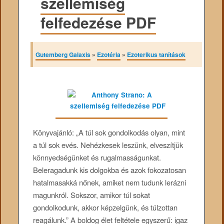
szellemiség
felfedezése PDF
Gutemberg Galaxis
»
Ezotéria
»
Ezoterikus tanítások
Könyvajánló: „A túl sok gondolkodás olyan, mint
a túl sok evés. Nehézkesek leszünk, elveszítjük
könnyedségünket és rugalmasságunkat.
Beleragadunk kis dolgokba és azok fokozatosan
hatalmasakká nőnek, amiket nem tudunk lerázni
magunkról. Sokszor, amikor túl sokat
gondolkodunk, akkor képzelgünk, és túlzottan
reagálunk.” A boldog élet feltétele egyszerű: igaz