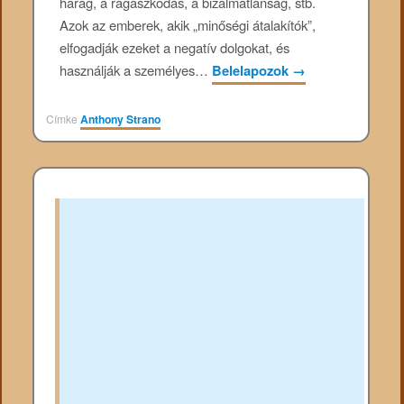
harag, a ragaszkodás, a bizalmatlanság, stb.
Azok az emberek, akik „minőségi átalakítók”,
elfogadják ezeket a negatív dolgokat, és
használják a személyes…
Belelapozok
→
Címke
Anthony Strano