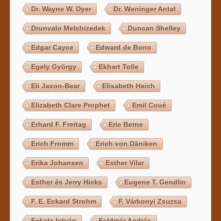
Dr. Wayne W. Dyer
Dr. Weninger Antal
Drunvalo Melchizedek
Duncan Shelley
Edgar Cayce
Edward de Bono
Egely György
Ekhart Tolle
Eli Jaxon-Bear
Elisabeth Haich
Elizabeth Clare Prophet
Emil Coué
Erhard F. Freitag
Eric Berne
Erich Fromm
Erich von Däniken
Erika Johansen
Esther Vilar
Esther és Jerry Hicks
Eugene T. Gendlin
F. E. Eckard Strohm
F. Várkonyi Zsuzsa
Fekete István
Feldmár András