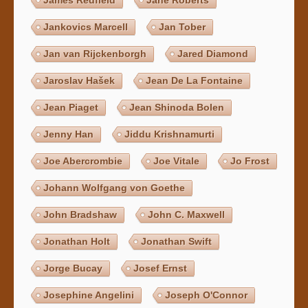
James Redfield
Jane Roberts
Jankovics Marcell
Jan Tober
Jan van Rijckenborgh
Jared Diamond
Jaroslav Hašek
Jean De La Fontaine
Jean Piaget
Jean Shinoda Bolen
Jenny Han
Jiddu Krishnamurti
Joe Abercrombie
Joe Vitale
Jo Frost
Johann Wolfgang von Goethe
John Bradshaw
John C. Maxwell
Jonathan Holt
Jonathan Swift
Jorge Bucay
Josef Ernst
Josephine Angelini
Joseph O'Connor