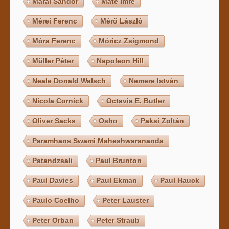
Márai Sándor
Máté Imre
Mérei Ferenc
Mérő László
Móra Ferenc
Móricz Zsigmond
Müller Péter
Napoleon Hill
Neale Donald Walsch
Nemere István
Nicola Cornick
Octavia E. Butler
Oliver Sacks
Osho
Paksi Zoltán
Paramhans Swami Maheshwarananda
Patandzsali
Paul Brunton
Paul Davies
Paul Ekman
Paul Hauck
Paulo Coelho
Peter Lauster
Peter Orban
Peter Straub