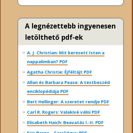
A legnézettebb ingyenesen
letölthető pdf-ek
A. J. Christian: Mit keresett Isten a
nappalimban? PDF
Agatha Christie: Éjféltájt PDF
Allan és Barbara Pease: A testbeszéd
enciklopédiája PDF
Bert Hellinger: A ​szeretet rendje PDF
Carl R. Rogers: Valakivé válni PDF
Elisabeth Haich: Beavatás I.-II. PDF
Eric Berne – Sorskönyv PDF