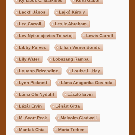
Kyriacos C. Markides
Kürti Gábor
Lackfi János
Lajkó Károly
Lee Carroll
Leslie Abraham
Lev Nyikolajevics Tolsztoj
Lewis Carroll
Libby Purves
Lilian Verner Bonds
Lily Water
Lobszang Rampa
Louann Brizendine
Louise L. Hay
Lynn Picknett
Láma Anagarika Govinda
Láma Ole Nydahl
László Ervin
Lázár Ervin
Lénárt Gitta
M. Scott Peck
Malcolm Gladwell
Mantak Chia
Maria Treben