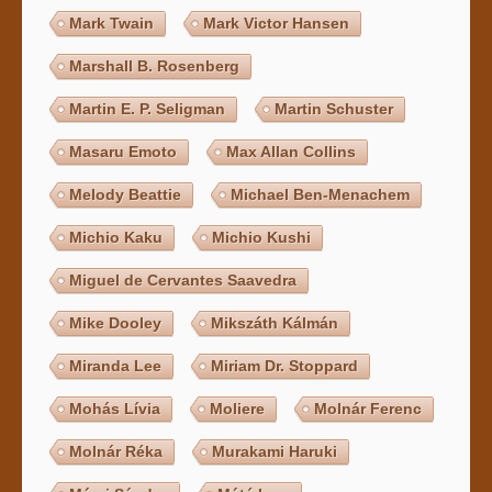
Mark Twain
Mark Victor Hansen
Marshall B. Rosenberg
Martin E. P. Seligman
Martin Schuster
Masaru Emoto
Max Allan Collins
Melody Beattie
Michael Ben-Menachem
Michio Kaku
Michio Kushi
Miguel de Cervantes Saavedra
Mike Dooley
Mikszáth Kálmán
Miranda Lee
Miriam Dr. Stoppard
Mohás Lívia
Moliere
Molnár Ferenc
Molnár Réka
Murakami Haruki