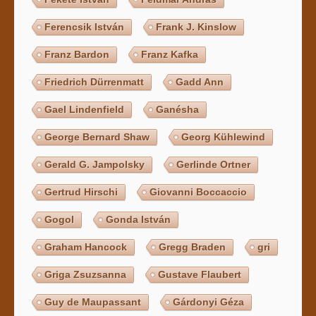
Ferencsik István
Frank J. Kinslow
Franz Bardon
Franz Kafka
Friedrich Dürrenmatt
Gadd Ann
Gael Lindenfield
Ganésha
George Bernard Shaw
Georg Kühlewind
Gerald G. Jampolsky
Gerlinde Ortner
Gertrud Hirschi
Giovanni Boccaccio
Gogol
Gonda István
Graham Hancock
Gregg Braden
gri
Griga Zsuzsanna
Gustave Flaubert
Guy de Maupassant
Gárdonyi Géza