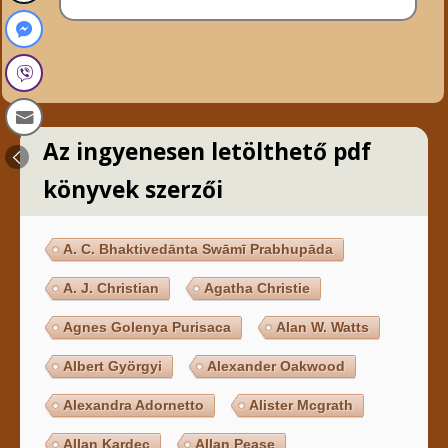
Az ingyenesen letölthető pdf
könyvek szerzői
A. C. Bhaktivedānta Swāmī Prabhupāda
A. J. Christian
Agatha Christie
Agnes Golenya Purisaca
Alan W. Watts
Albert Györgyi
Alexander Oakwood
Alexandra Adornetto
Alister Mcgrath
Allan Kardec
Allan Pease