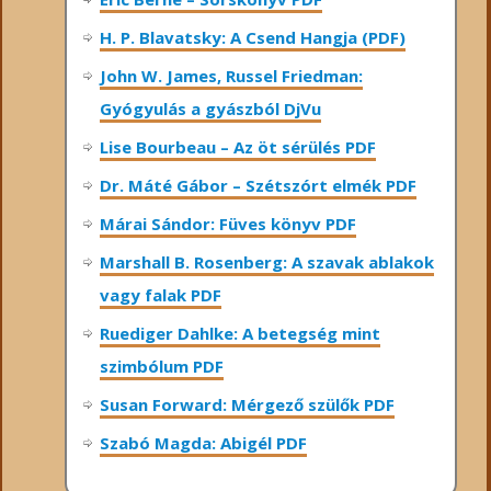
H. P. Blavatsky: A Csend Hangja (PDF)
John W. James, Russel Friedman:
Gyógyulás a gyászból DjVu
Lise Bourbeau – Az öt sérülés PDF
Dr. Máté Gábor – Szétszórt elmék PDF
Márai Sándor: Füves könyv PDF
Marshall B. Rosenberg: A szavak ablakok
vagy falak PDF
Ruediger Dahlke: A betegség mint
szimbólum PDF
Susan Forward: Mérgező szülők PDF
Szabó Magda: Abigél PDF