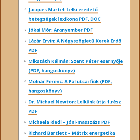
Jacques Martel: Lelki eredetű
betegségek lexikona PDF, DOC
Jókai Mór: Aranyember PDF
Lázár Ervin: A Négyszögletű Kerek Erdő
PDF
Mikszáth Kálmán: Szent Péter esernyője
(PDF, hangoskönyv)
Molnár Ferenc: A Pál utcai fiúk (PDF,
hangoskönyv)
Dr. Michael Newton: Lelkünk útja 1.rész
PDF
Michaela Riedl – Jóni-masszázs PDF
Richard Bartlett – Mátrix energetika