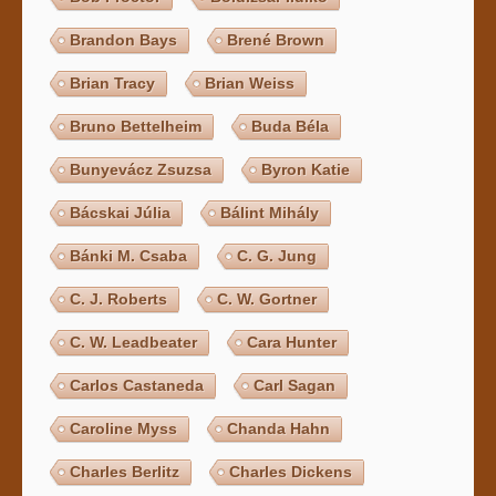
Brandon Bays
Brené Brown
Brian Tracy
Brian Weiss
Bruno Bettelheim
Buda Béla
Bunyevácz Zsuzsa
Byron Katie
Bácskai Júlia
Bálint Mihály
Bánki M. Csaba
C. G. Jung
C. J. Roberts
C. W. Gortner
C. W. Leadbeater
Cara Hunter
Carlos Castaneda
Carl Sagan
Caroline Myss
Chanda Hahn
Charles Berlitz
Charles Dickens