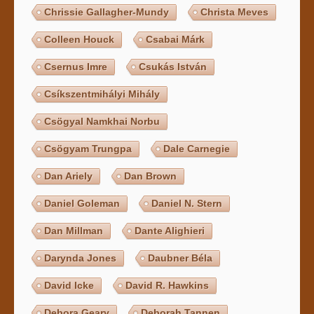
Chrissie Gallagher-Mundy
Christa Meves
Colleen Houck
Csabai Márk
Csernus Imre
Csukás István
Csíkszentmihályi Mihály
Csögyal Namkhai Norbu
Csögyam Trungpa
Dale Carnegie
Dan Ariely
Dan Brown
Daniel Goleman
Daniel N. Stern
Dan Millman
Dante Alighieri
Darynda Jones
Daubner Béla
David Icke
David R. Hawkins
Debora Geary
Deborah Tannen