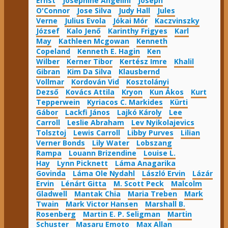
Ernst
Josephine Angelini
Joseph
O'Connor
Jose Silva
Judy Hall
Jules
Verne
Julius Evola
Jókai Mór
Kaczvinszky
József
Kalo Jenő
Karinthy Frigyes
Karl
May
Kathleen Mcgowan
Kenneth
Copeland
Kenneth E. Hagin
Ken
Wilber
Kerner Tibor
Kertész Imre
Khalil
Gibran
Kim Da Silva
Klausbernd
Vollmar
Kordován Vid
Kosztolányi
Dezső
Kovács Attila
Kryon
Kun Ákos
Kurt
Tepperwein
Kyriacos C. Markides
Kürti
Gábor
Lackfi János
Lajkó Károly
Lee
Carroll
Leslie Abraham
Lev Nyikolajevics
Tolsztoj
Lewis Carroll
Libby Purves
Lilian
Verner Bonds
Lily Water
Lobszang
Rampa
Louann Brizendine
Louise L.
Hay
Lynn Picknett
Láma Anagarika
Govinda
Láma Ole Nydahl
László Ervin
Lázár
Ervin
Lénárt Gitta
M. Scott Peck
Malcolm
Gladwell
Mantak Chia
Maria Treben
Mark
Twain
Mark Victor Hansen
Marshall B.
Rosenberg
Martin E. P. Seligman
Martin
Schuster
Masaru Emoto
Max Allan