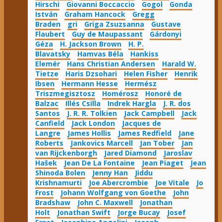
Hirschi
Giovanni Boccaccio
Gogol
Gonda
István
Graham Hancock
Gregg
Braden
gri
Griga Zsuzsanna
Gustave
Flaubert
Guy de Maupassant
Gárdonyi
Géza
H. Jackson Brown
H. P.
Blavatsky
Hamvas Béla
Hankiss
Elemér
Hans Christian Andersen
Harald W.
Tietze
Haris Dzsohari
Helen Fisher
Henrik
Ibsen
Hermann Hesse
Hermész
Triszmegisztosz
Homérosz
Honoré de
Balzac
Illés Csilla
Indrek Hargla
J. R. dos
Santos
J. R. R. Tolkien
Jack Campbell
Jack
Canfield
Jack London
Jacques de
Langre
James Hollis
James Redfield
Jane
Roberts
Jankovics Marcell
Jan Tober
Jan
van Rijckenborgh
Jared Diamond
Jaroslav
Hašek
Jean De La Fontaine
Jean Piaget
Jean
Shinoda Bolen
Jenny Han
Jiddu
Krishnamurti
Joe Abercrombie
Joe Vitale
Jo
Frost
Johann Wolfgang von Goethe
John
Bradshaw
John C. Maxwell
Jonathan
Holt
Jonathan Swift
Jorge Bucay
Josef