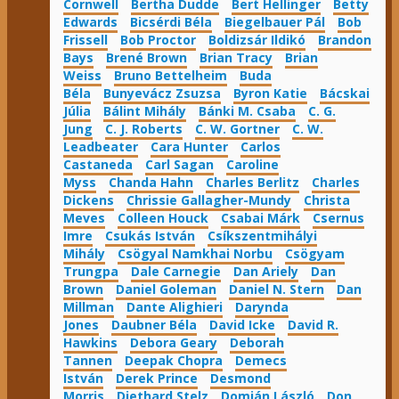
Cornwell
Bertha Dudde
Bert Hellinger
Betty
Edwards
Bicsérdi Béla
Biegelbauer Pál
Bob
Frissell
Bob Proctor
Boldizsár Ildikó
Brandon
Bays
Brené Brown
Brian Tracy
Brian
Weiss
Bruno Bettelheim
Buda
Béla
Bunyevácz Zsuzsa
Byron Katie
Bácskai
Júlia
Bálint Mihály
Bánki M. Csaba
C. G.
Jung
C. J. Roberts
C. W. Gortner
C. W.
Leadbeater
Cara Hunter
Carlos
Castaneda
Carl Sagan
Caroline
Myss
Chanda Hahn
Charles Berlitz
Charles
Dickens
Chrissie Gallagher-Mundy
Christa
Meves
Colleen Houck
Csabai Márk
Csernus
Imre
Csukás István
Csíkszentmihályi
Mihály
Csögyal Namkhai Norbu
Csögyam
Trungpa
Dale Carnegie
Dan Ariely
Dan
Brown
Daniel Goleman
Daniel N. Stern
Dan
Millman
Dante Alighieri
Darynda
Jones
Daubner Béla
David Icke
David R.
Hawkins
Debora Geary
Deborah
Tannen
Deepak Chopra
Demecs
István
Derek Prince
Desmond
Morris
Diethard Stelz
Domján László
Don