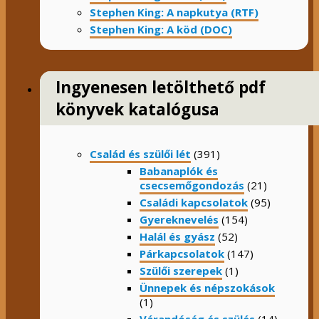
Stephen King: A napkutya (RTF)
Stephen King: A köd (DOC)
Ingyenesen letölthető pdf
könyvek katalógusa
Család és szülői lét
(391)
Babanaplók és
csecsemőgondozás
(21)
Családi kapcsolatok
(95)
Gyereknevelés
(154)
Halál és gyász
(52)
Párkapcsolatok
(147)
Szülői szerepek
(1)
Ünnepek és népszokások
(1)
Várandóság és szülés
(14)