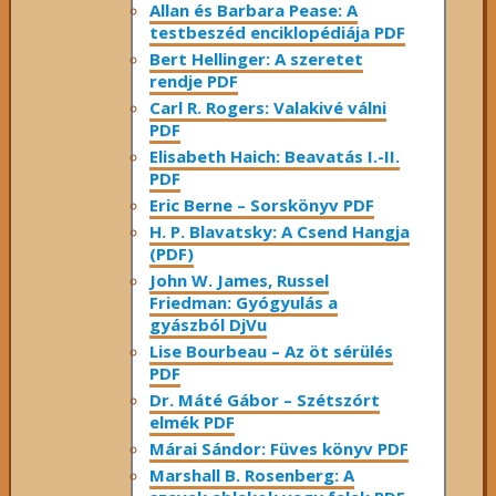
Allan és Barbara Pease: A
testbeszéd enciklopédiája PDF
Bert Hellinger: A ​szeretet
rendje PDF
Carl R. Rogers: Valakivé válni
PDF
Elisabeth Haich: Beavatás I.-II.
PDF
Eric Berne – Sorskönyv PDF
H. P. Blavatsky: A Csend Hangja
(PDF)
John W. James, Russel
Friedman: Gyógyulás a
gyászból DjVu
Lise Bourbeau – Az öt sérülés
PDF
Dr. Máté Gábor – Szétszórt
elmék PDF
Márai Sándor: Füves könyv PDF
Marshall B. Rosenberg: A