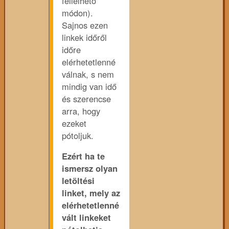
fellelhető
módon).
Sajnos ezen
linkek időről
időre
elérhetetlenné
válnak, s nem
mindig van idő
és szerencse
arra, hogy
ezeket
pótoljuk.
Ezért ha te
ismersz olyan
letöltési
linket, mely az
elérhetetlenné
vált linkeket