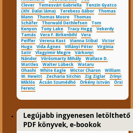
Clever
Temesvári Gabriella
Tenzin Gyatco
(XIV. Dalai láma)
Terebess Gábor
Thomas
Mann
Thomas Moore
Thomas
Schäfer
Thorwald Dethlefsen
Tom
Kenyon
Tony Lake
Tracy Hogg
Vekerdy
Tamás
Vera F. Birkenbihl
Vera
Peiffer
Verena Kast
Vianna Stibal
Victor
Hugo
Vida Ágnes
Villányi Péter
Virginia
Satir
Vlagyimir Megre
Várkonyi
Nándor
Vörösmarty Mihály
Wallace D.
Wattles
Walter Lübeck
Wataru
Ohashi
White Eagle
Wictor Charon
William
W. Hewitt
Zecharia Sitchin
Zig Ziglar
Zrínyi
Miklós
Ácsán Szumédhó
Örkény István
Örsi
Ferenc
Legújabb ingyenesen letölthető
PDF könyvek, e-bookok