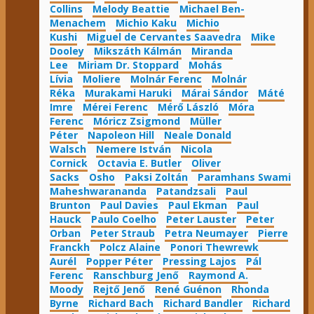
Collins
Melody Beattie
Michael Ben-
Menachem
Michio Kaku
Michio
Kushi
Miguel de Cervantes Saavedra
Mike
Dooley
Mikszáth Kálmán
Miranda
Lee
Miriam Dr. Stoppard
Mohás
Lívia
Moliere
Molnár Ferenc
Molnár
Réka
Murakami Haruki
Márai Sándor
Máté
Imre
Mérei Ferenc
Mérő László
Móra
Ferenc
Móricz Zsigmond
Müller
Péter
Napoleon Hill
Neale Donald
Walsch
Nemere István
Nicola
Cornick
Octavia E. Butler
Oliver
Sacks
Osho
Paksi Zoltán
Paramhans Swami
Maheshwarananda
Patandzsali
Paul
Brunton
Paul Davies
Paul Ekman
Paul
Hauck
Paulo Coelho
Peter Lauster
Peter
Orban
Peter Straub
Petra Neumayer
Pierre
Franckh
Polcz Alaine
Ponori Thewrewk
Aurél
Popper Péter
Pressing Lajos
Pál
Ferenc
Ranschburg Jenő
Raymond A.
Moody
Rejtő Jenő
René Guénon
Rhonda
Byrne
Richard Bach
Richard Bandler
Richard