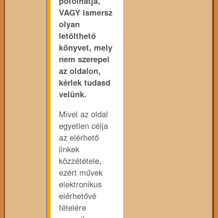
pótolhatja,
VAGY ismersz
olyan
letölthető
könyvet, mely
nem szerepel
az oldalon,
kérlek tudasd
velünk.
Mivel az oldal
egyetlen célja
az elérhető
linkek
közzététele,
ezért művek
elektronikus
elérhetővé
tételére