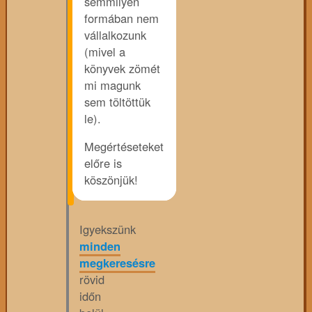
semmilyen
formában nem
vállalkozunk
(mivel a
könyvek zömét
mi magunk
sem töltöttük
le).
Megértéseteket
előre is
köszönjük!
Igyekszünk
minden
megkeresésre
rövid
időn