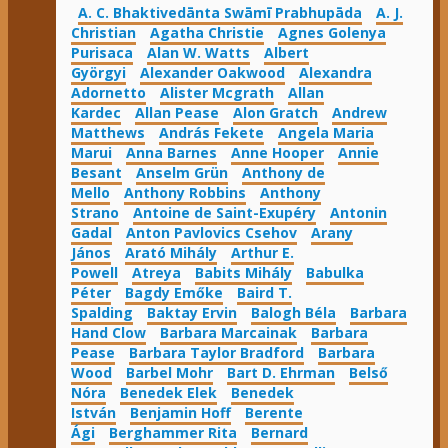
A. C. Bhaktivedānta Swāmī Prabhupāda
A. J.
Christian
Agatha Christie
Agnes Golenya
Purisaca
Alan W. Watts
Albert
Györgyi
Alexander Oakwood
Alexandra
Adornetto
Alister Mcgrath
Allan
Kardec
Allan Pease
Alon Gratch
Andrew
Matthews
András Fekete
Angela Maria
Marui
Anna Barnes
Anne Hooper
Annie
Besant
Anselm Grün
Anthony de
Mello
Anthony Robbins
Anthony
Strano
Antoine de Saint-Exupéry
Antonin
Gadal
Anton Pavlovics Csehov
Arany
János
Arató Mihály
Arthur E.
Powell
Atreya
Babits Mihály
Babulka
Péter
Bagdy Emőke
Baird T.
Spalding
Baktay Ervin
Balogh Béla
Barbara
Hand Clow
Barbara Marcainak
Barbara
Pease
Barbara Taylor Bradford
Barbara
Wood
Barbel Mohr
Bart D. Ehrman
Belső
Nóra
Benedek Elek
Benedek
István
Benjamin Hoff
Berente
Ági
Berghammer Rita
Bernard