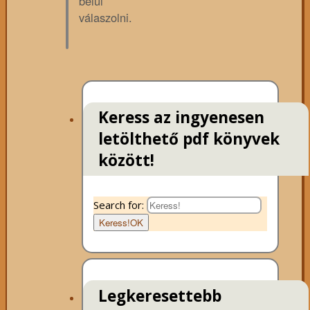
belül
válaszolni.
Keress az ingyenesen
letölthető pdf könyvek
között!
Search for:
Keress!
OK
Legkeresettebb