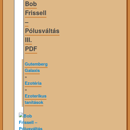
Bob
Frissell
–
Pólusváltás
III.
PDF
Gutemberg
Galaxis
»
Ezotéria
»
Ezoterikus
tanítások