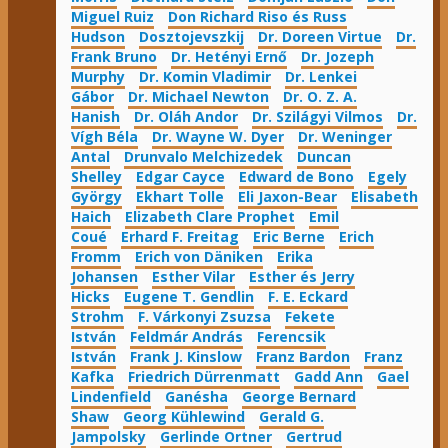
Miguel Ruiz
Don Richard Riso és Russ
Hudson
Dosztojevszkij
Dr. Doreen Virtue
Dr.
Frank Bruno
Dr. Hetényi Ernő
Dr. Jozeph
Murphy
Dr. Komin Vladimir
Dr. Lenkei
Gábor
Dr. Michael Newton
Dr. O. Z. A.
Hanish
Dr. Oláh Andor
Dr. Szilágyi Vilmos
Dr.
Vígh Béla
Dr. Wayne W. Dyer
Dr. Weninger
Antal
Drunvalo Melchizedek
Duncan
Shelley
Edgar Cayce
Edward de Bono
Egely
György
Ekhart Tolle
Eli Jaxon-Bear
Elisabeth
Haich
Elizabeth Clare Prophet
Emil
Coué
Erhard F. Freitag
Eric Berne
Erich
Fromm
Erich von Däniken
Erika
Johansen
Esther Vilar
Esther és Jerry
Hicks
Eugene T. Gendlin
F. E. Eckard
Strohm
F. Várkonyi Zsuzsa
Fekete
István
Feldmár András
Ferencsik
István
Frank J. Kinslow
Franz Bardon
Franz
Kafka
Friedrich Dürrenmatt
Gadd Ann
Gael
Lindenfield
Ganésha
George Bernard
Shaw
Georg Kühlewind
Gerald G.
Jampolsky
Gerlinde Ortner
Gertrud