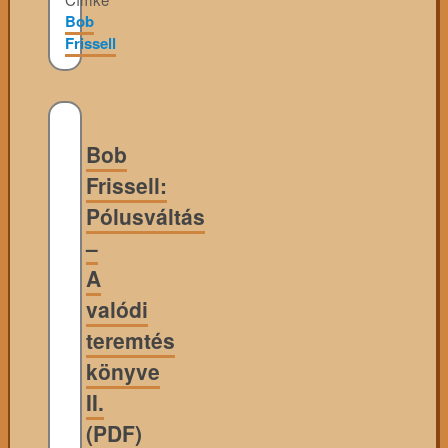
Bob
Frissell
Bob
Frissell:
Pólusváltás
–
A
valódi
teremtés
könyve
II.
(PDF)