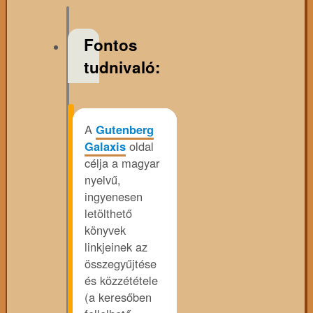
Fontos
tudnivaló:
A
Gutenberg
Galaxis
oldal
célja a magyar
nyelvű,
ingyenesen
letölthető
könyvek
linkjeinek az
összegyűjtése
és közzététele
(a keresőben