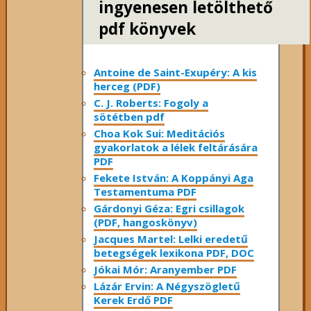
ingyenesen letölthető
pdf könyvek
Antoine de Saint-Exupéry: A kis
herceg (PDF)
C. J. Roberts: Fogoly a
sötétben pdf
Choa Kok Sui: Meditációs
gyakorlatok a lélek feltárására
PDF
Fekete István: A Koppányi Aga
Testamentuma PDF
Gárdonyi Géza: Egri csillagok
(PDF, hangoskönyv)
Jacques Martel: Lelki eredetű
betegségek lexikona PDF, DOC
Jókai Mór: Aranyember PDF
Lázár Ervin: A Négyszögletű
Kerek Erdő PDF