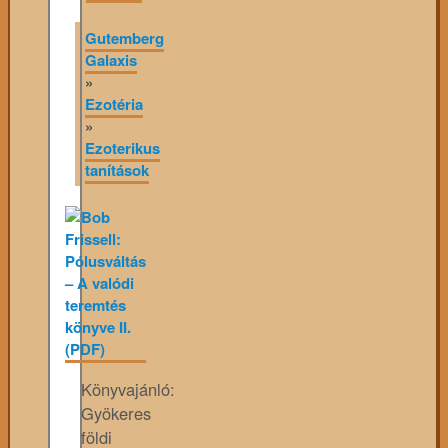
Gutemberg
Galaxis
»
Ezotéria
»
Ezoterikus
tanítások
Könyvajánló:
Gyökeres
földi