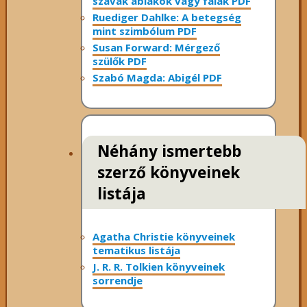
szavak ablakok vagy falak PDF
Ruediger Dahlke: A betegség
mint szimbólum PDF
Susan Forward: Mérgező
szülők PDF
Szabó Magda: Abigél PDF
Néhány ismertebb
szerző könyveinek
listája
Agatha Christie könyveinek
tematikus listája
J. R. R. Tolkien könyveinek
sorrendje