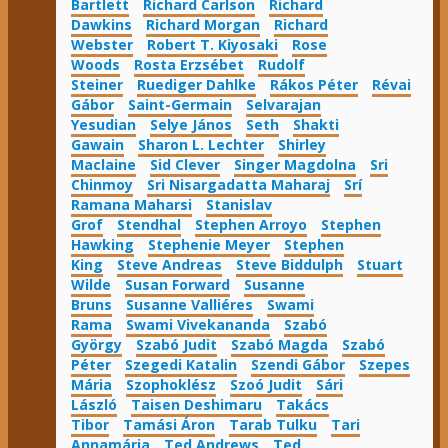
Bartlett
Richard Carlson
Richard
Dawkins
Richard Morgan
Richard
Webster
Robert T. Kiyosaki
Rose
Woods
Rosta Erzsébet
Rudolf
Steiner
Ruediger Dahlke
Rákos Péter
Révai
Gábor
Saint-Germain
Selvarajan
Yesudian
Selye János
Seth
Shakti
Gawain
Sharon L. Lechter
Shirley
Maclaine
Sid Clever
Singer Magdolna
Sri
Chinmoy
Sri Nisargadatta Maharaj
Srí
Ramana Maharsi
Stanislav
Grof
Stendhal
Stephen Arroyo
Stephen
Hawking
Stephenie Meyer
Stephen
King
Steve Andreas
Steve Biddulph
Stuart
Wilde
Susan Forward
Susanne
Bruns
Susanne Valliéres
Swami
Rama
Swami Vivekananda
Szabó
György
Szabó Judit
Szabó Magda
Szabó
Péter
Szegedi Katalin
Szendi Gábor
Szepes
Mária
Szophoklész
Szoó Judit
Sári
László
Taisen Deshimaru
Takács
Tibor
Tamási Áron
Tarab Tulku
Tari
Annamária
Ted Andrews
Ted