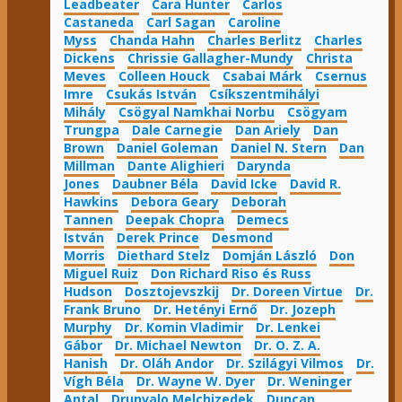
Leadbeater
Cara Hunter
Carlos
Castaneda
Carl Sagan
Caroline
Myss
Chanda Hahn
Charles Berlitz
Charles
Dickens
Chrissie Gallagher-Mundy
Christa
Meves
Colleen Houck
Csabai Márk
Csernus
Imre
Csukás István
Csíkszentmihályi
Mihály
Csögyal Namkhai Norbu
Csögyam
Trungpa
Dale Carnegie
Dan Ariely
Dan
Brown
Daniel Goleman
Daniel N. Stern
Dan
Millman
Dante Alighieri
Darynda
Jones
Daubner Béla
David Icke
David R.
Hawkins
Debora Geary
Deborah
Tannen
Deepak Chopra
Demecs
István
Derek Prince
Desmond
Morris
Diethard Stelz
Domján László
Don
Miguel Ruiz
Don Richard Riso és Russ
Hudson
Dosztojevszkij
Dr. Doreen Virtue
Dr.
Frank Bruno
Dr. Hetényi Ernő
Dr. Jozeph
Murphy
Dr. Komin Vladimir
Dr. Lenkei
Gábor
Dr. Michael Newton
Dr. O. Z. A.
Hanish
Dr. Oláh Andor
Dr. Szilágyi Vilmos
Dr.
Vígh Béla
Dr. Wayne W. Dyer
Dr. Weninger
Antal
Drunvalo Melchizedek
Duncan