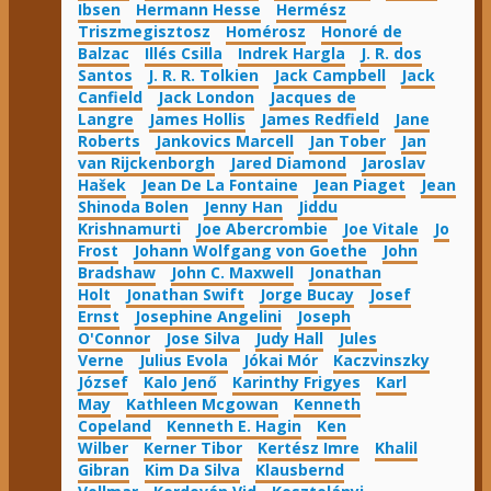
Ibsen
Hermann Hesse
Hermész
Triszmegisztosz
Homérosz
Honoré de
Balzac
Illés Csilla
Indrek Hargla
J. R. dos
Santos
J. R. R. Tolkien
Jack Campbell
Jack
Canfield
Jack London
Jacques de
Langre
James Hollis
James Redfield
Jane
Roberts
Jankovics Marcell
Jan Tober
Jan
van Rijckenborgh
Jared Diamond
Jaroslav
Hašek
Jean De La Fontaine
Jean Piaget
Jean
Shinoda Bolen
Jenny Han
Jiddu
Krishnamurti
Joe Abercrombie
Joe Vitale
Jo
Frost
Johann Wolfgang von Goethe
John
Bradshaw
John C. Maxwell
Jonathan
Holt
Jonathan Swift
Jorge Bucay
Josef
Ernst
Josephine Angelini
Joseph
O'Connor
Jose Silva
Judy Hall
Jules
Verne
Julius Evola
Jókai Mór
Kaczvinszky
József
Kalo Jenő
Karinthy Frigyes
Karl
May
Kathleen Mcgowan
Kenneth
Copeland
Kenneth E. Hagin
Ken
Wilber
Kerner Tibor
Kertész Imre
Khalil
Gibran
Kim Da Silva
Klausbernd