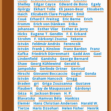
Shelley
Edgar Cayce
Edward de Bono
Egely
György
Ekhart Tolle
Eli Jaxon-Bear
Elisabeth
Haich
Elizabeth Clare Prophet
Emil
Coué
Erhard F. Freitag
Eric Berne
Erich
Fromm
Erich von Däniken
Erika
Johansen
Esther Vilar
Esther és Jerry
Hicks
Eugene T. Gendlin
F. E. Eckard
Strohm
F. Várkonyi Zsuzsa
Fekete
István
Feldmár András
Ferencsik
István
Frank J. Kinslow
Franz Bardon
Franz
Kafka
Friedrich Dürrenmatt
Gadd Ann
Gael
Lindenfield
Ganésha
George Bernard
Shaw
Georg Kühlewind
Gerald G.
Jampolsky
Gerlinde Ortner
Gertrud
Hirschi
Giovanni Boccaccio
Gogol
Gonda
István
Graham Hancock
Gregg
Braden
gri
Griga Zsuzsanna
Gustave
Flaubert
Guy de Maupassant
Gárdonyi
Géza
H. Jackson Brown
H. P.
Blavatsky
Hamvas Béla
Hankiss
Elemér
Hans Christian Andersen
Harald W.
Tietze
Haris Dzsohari
Helen Fisher
Henrik