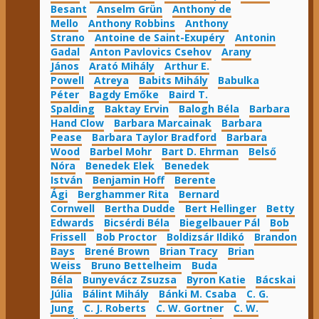
Besant
Anselm Grün
Anthony de
Mello
Anthony Robbins
Anthony
Strano
Antoine de Saint-Exupéry
Antonin
Gadal
Anton Pavlovics Csehov
Arany
János
Arató Mihály
Arthur E.
Powell
Atreya
Babits Mihály
Babulka
Péter
Bagdy Emőke
Baird T.
Spalding
Baktay Ervin
Balogh Béla
Barbara
Hand Clow
Barbara Marcainak
Barbara
Pease
Barbara Taylor Bradford
Barbara
Wood
Barbel Mohr
Bart D. Ehrman
Belső
Nóra
Benedek Elek
Benedek
István
Benjamin Hoff
Berente
Ági
Berghammer Rita
Bernard
Cornwell
Bertha Dudde
Bert Hellinger
Betty
Edwards
Bicsérdi Béla
Biegelbauer Pál
Bob
Frissell
Bob Proctor
Boldizsár Ildikó
Brandon
Bays
Brené Brown
Brian Tracy
Brian
Weiss
Bruno Bettelheim
Buda
Béla
Bunyevácz Zsuzsa
Byron Katie
Bácskai
Júlia
Bálint Mihály
Bánki M. Csaba
C. G.
Jung
C. J. Roberts
C. W. Gortner
C. W.