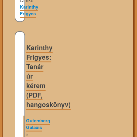
Címke
Karinthy
Frigyes
Karinthy
Frigyes:
Tanár
úr
kérem
(PDF,
hangoskönyv)
Gutemberg
Galaxis
»