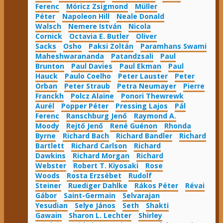
Ferenc
Móricz Zsigmond
Müller
Péter
Napoleon Hill
Neale Donald
Walsch
Nemere István
Nicola
Cornick
Octavia E. Butler
Oliver
Sacks
Osho
Paksi Zoltán
Paramhans Swami
Maheshwarananda
Patandzsali
Paul
Brunton
Paul Davies
Paul Ekman
Paul
Hauck
Paulo Coelho
Peter Lauster
Peter
Orban
Peter Straub
Petra Neumayer
Pierre
Franckh
Polcz Alaine
Ponori Thewrewk
Aurél
Popper Péter
Pressing Lajos
Pál
Ferenc
Ranschburg Jenő
Raymond A.
Moody
Rejtő Jenő
René Guénon
Rhonda
Byrne
Richard Bach
Richard Bandler
Richard
Bartlett
Richard Carlson
Richard
Dawkins
Richard Morgan
Richard
Webster
Robert T. Kiyosaki
Rose
Woods
Rosta Erzsébet
Rudolf
Steiner
Ruediger Dahlke
Rákos Péter
Révai
Gábor
Saint-Germain
Selvarajan
Yesudian
Selye János
Seth
Shakti
Gawain
Sharon L. Lechter
Shirley