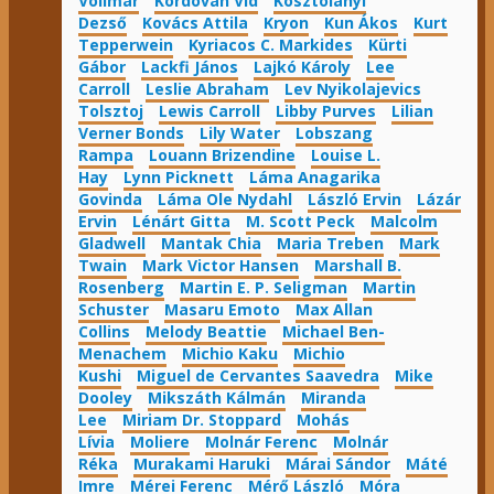
Vollmar
Kordován Vid
Kosztolányi
Dezső
Kovács Attila
Kryon
Kun Ákos
Kurt
Tepperwein
Kyriacos C. Markides
Kürti
Gábor
Lackfi János
Lajkó Károly
Lee
Carroll
Leslie Abraham
Lev Nyikolajevics
Tolsztoj
Lewis Carroll
Libby Purves
Lilian
Verner Bonds
Lily Water
Lobszang
Rampa
Louann Brizendine
Louise L.
Hay
Lynn Picknett
Láma Anagarika
Govinda
Láma Ole Nydahl
László Ervin
Lázár
Ervin
Lénárt Gitta
M. Scott Peck
Malcolm
Gladwell
Mantak Chia
Maria Treben
Mark
Twain
Mark Victor Hansen
Marshall B.
Rosenberg
Martin E. P. Seligman
Martin
Schuster
Masaru Emoto
Max Allan
Collins
Melody Beattie
Michael Ben-
Menachem
Michio Kaku
Michio
Kushi
Miguel de Cervantes Saavedra
Mike
Dooley
Mikszáth Kálmán
Miranda
Lee
Miriam Dr. Stoppard
Mohás
Lívia
Moliere
Molnár Ferenc
Molnár
Réka
Murakami Haruki
Márai Sándor
Máté
Imre
Mérei Ferenc
Mérő László
Móra