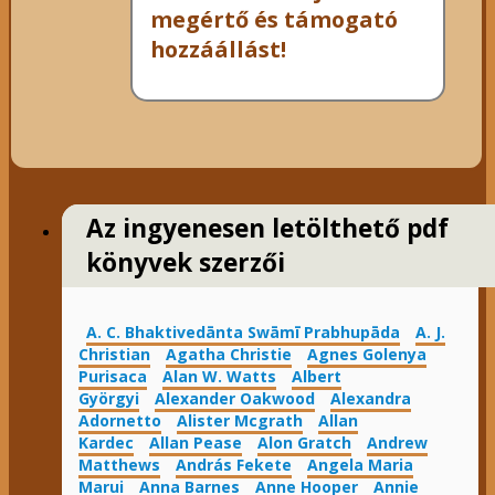
megértő és támogató
hozzáállást!
Az ingyenesen letölthető pdf
könyvek szerzői
A. C. Bhaktivedānta Swāmī Prabhupāda
A. J.
Christian
Agatha Christie
Agnes Golenya
Purisaca
Alan W. Watts
Albert
Györgyi
Alexander Oakwood
Alexandra
Adornetto
Alister Mcgrath
Allan
Kardec
Allan Pease
Alon Gratch
Andrew
Matthews
András Fekete
Angela Maria
Marui
Anna Barnes
Anne Hooper
Annie