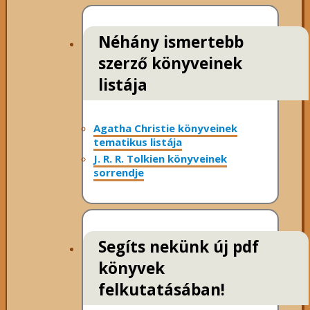
Néhány ismertebb
szerző könyveinek
listája
Agatha Christie könyveinek
tematikus listája
J. R. R. Tolkien könyveinek
sorrendje
Segíts nekünk új pdf
könyvek
felkutatásában!