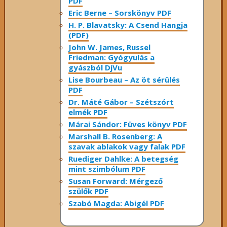
PDF
Eric Berne – Sorskönyv PDF
H. P. Blavatsky: A Csend Hangja
(PDF)
John W. James, Russel
Friedman: Gyógyulás a
gyászból DjVu
Lise Bourbeau – Az öt sérülés
PDF
Dr. Máté Gábor – Szétszórt
elmék PDF
Márai Sándor: Füves könyv PDF
Marshall B. Rosenberg: A
szavak ablakok vagy falak PDF
Ruediger Dahlke: A betegség
mint szimbólum PDF
Susan Forward: Mérgező
szülők PDF
Szabó Magda: Abigél PDF