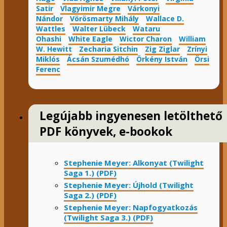
Satir
Vlagyimir Megre
Várkonyi
Nándor
Vörösmarty Mihály
Wallace D.
Wattles
Walter Lübeck
Wataru
Ohashi
White Eagle
Wictor Charon
William
W. Hewitt
Zecharia Sitchin
Zig Ziglar
Zrínyi
Miklós
Ácsán Szumédhó
Örkény István
Örsi
Ferenc
Legújabb ingyenesen letölthető
PDF könyvek, e-bookok
Stephenie Meyer: Alkonyat (Twilight
Saga 1.) (PDF)
Stephenie Meyer: Újhold (Twilight
Saga 2.) (PDF)
Stephenie Meyer: Napfogyatkozás
(Twilight Saga 3.) (PDF)