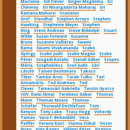
Maclaine
Sid Clever
Singer Magdolna
Sri
Chinmoy
Sri Nisargadatta Maharaj
Srí
Ramana Maharsi
Stanislav
Grof
Stendhal
Stephen Arroyo
Stephen
Hawking
Stephenie Meyer
Stephen
King
Steve Andreas
Steve Biddulph
Stuart
Wilde
Susan Forward
Susanne
Bruns
Susanne Valliéres
Swami
Rama
Swami Vivekananda
Szabó
György
Szabó Judit
Szabó Magda
Szabó
Péter
Szegedi Katalin
Szendi Gábor
Szepes
Mária
Szophoklész
Szoó Judit
Sári
László
Taisen Deshimaru
Takács
Tibor
Tamási Áron
Tarab Tulku
Tari
Annamária
Ted Andrews
Ted
Clever
Temesvári Gabriella
Tenzin Gyatco
(XIV. Dalai láma)
Terebess Gábor
Thomas
Mann
Thomas Moore
Thomas
Schäfer
Thorwald Dethlefsen
Tom
Kenyon
Tony Lake
Tracy Hogg
Vekerdy
Tamás
Vera F. Birkenbihl
Vera
Peiffer
Verena Kast
Vianna Stibal
Victor
Hugo
Vida Ágnes
Villányi Péter
Virginia