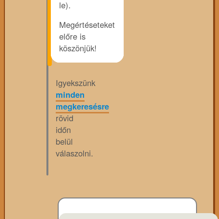
le).
Megértéseteket
előre is
köszönjük!
Igyekszünk
minden
megkeresésre
rövid
időn
belül
válaszolni.