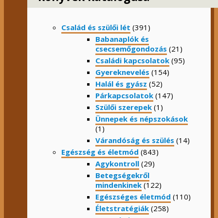
Család és szülői lét
(391)
Babanaplók és
csecsemőgondozás
(21)
Családi kapcsolatok
(95)
Gyereknevelés
(154)
Halál és gyász
(52)
Párkapcsolatok
(147)
Szülői szerepek
(1)
Ünnepek és népszokások
(1)
Várandóság és szülés
(14)
Egészség és életmód
(843)
Agykontroll
(29)
Betegségekről
mindenkinek
(122)
Egészséges életmód
(110)
Életstratégiák
(258)