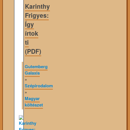
Karinthy
Frigyes:
Így
írtok
ti
(PDF)
Gutemberg
Galaxis
»
Szépirodalom
»
Magyar
költészet