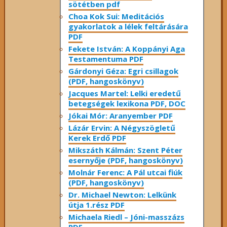
sötétben pdf
Choa Kok Sui: Meditációs
gyakorlatok a lélek feltárására
PDF
Fekete István: A Koppányi Aga
Testamentuma PDF
Gárdonyi Géza: Egri csillagok
(PDF, hangoskönyv)
Jacques Martel: Lelki eredetű
betegségek lexikona PDF, DOC
Jókai Mór: Aranyember PDF
Lázár Ervin: A Négyszögletű
Kerek Erdő PDF
Mikszáth Kálmán: Szent Péter
esernyője (PDF, hangoskönyv)
Molnár Ferenc: A Pál utcai fiúk
(PDF, hangoskönyv)
Dr. Michael Newton: Lelkünk
útja 1.rész PDF
Michaela Riedl – Jóni-masszázs
PDF