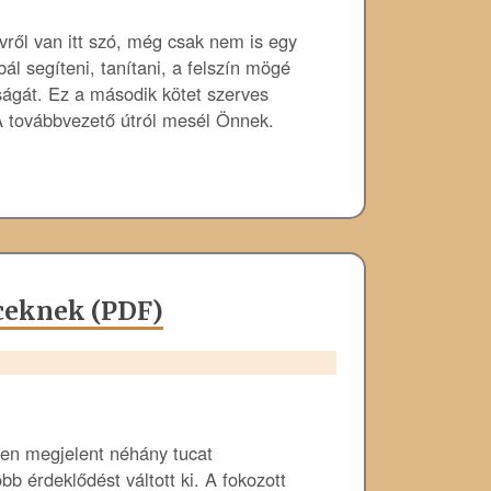
ől van itt szó, még csak nem is egy
l segíteni, tanítani, a felszín mögé
sságát. Ez a második kötet szerves
 A továbbvezető útról mesél Önnek.
ceknek (PDF)
ben megjelent néhány tucat
b érdeklődést váltott ki. A fokozott