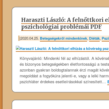
Haraszti László: A felnőttkori 
pszichológiai problémái PDF
|
2020.04.25.
Betegségekről mindenkinek
,
Diéták
,
Pszi
Könyvajánló: Mindenki fél az elhízástól. A kövér
és bizonyos betegségekben életfontosságú a tests
azonban gyakran boldogtalannak érzi magát kövérs
megoldást a fogyókúra jelenti-e, vagy a lelki har
pszichiáter érdekes esetleírásokkal színesített…