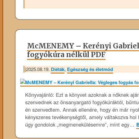
McMENEMY – Kerényi Gabriell
fogyókúra nélkül PDF
|
2025.08.19.
Diéták
,
Egészség és életmód
Könyvajánló: Ezt a könyvet azoknak a nőknek aján
szenvednek az önsanyargató fogyókúráktól, bűntud
én szenvedtem. Annak ellenére, hogy én már nyo
kényszeres tevékenységtől, amely váltakozva hol 
úgy gondolok „megmenekülésemre”, mint egy…