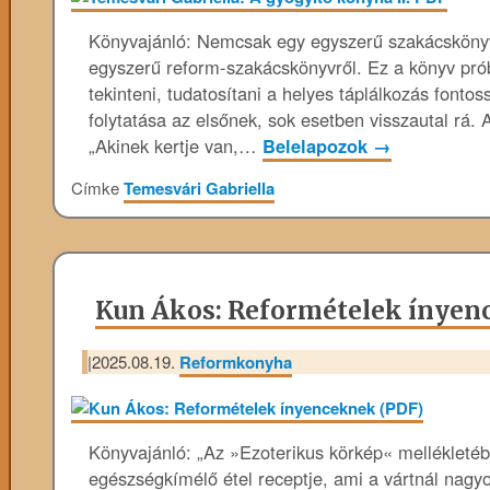
Könyvajánló: Nemcsak egy egyszerű szakácskönyvr
egyszerű reform-szakácskönyvről. Ez a könyv próbá
tekinteni, tudatosítani a helyes táplálkozás fonto
folytatása az elsőnek, sok esetben visszautal rá.
„Akinek kertje van,…
Belelapozok
→
Címke
Temesvári Gabriella
Kun Ákos: Reformételek ínyen
|
2025.08.19.
Reformkonyha
Könyvajánló: „Az »Ezoterikus körkép« mellékleté
egészségkímélő étel receptje, ami a vártnál nagyob