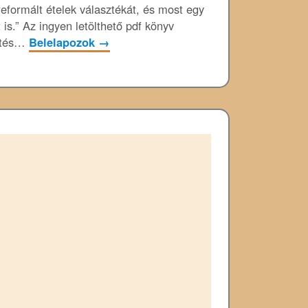
reformált ételek választékát, és most egy
is.” Az ingyen letölthető pdf könyv
öltés…
Belelapozok
→