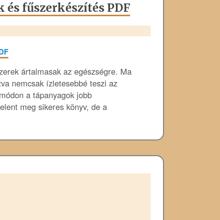
k és fűszerkészítés PDF
űszerek ártalmasak az egészségre. Ma
zva nemcsak ízletesebbé teszi az
y módon a tápanyagok jobb
elent meg sikeres könyv, de a