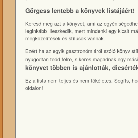
Görgess lentebb a könyvek listájáért!
Keresd meg azt a könyvet, ami az egyéniségedhez
leginkább illeszkedik, mert mindenki egy kicsit má
megközelítések és stílusok vannak.
Ezért ha az egyik gasztronómiáról szóló könyv st
nyugodtan tedd félre, s keres magadnak egy más
könyvet többen is ajánlották, dicsért
Ez a lista nem teljes és nem tökéletes. Segíts, ho
oldalon!