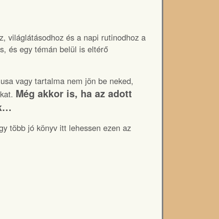
, világlátásodhoz és a napi rutinodhoz a
s, és egy témán belül is eltérő
ílusa vagy tartalma nem jön be neked,
Még akkor is, ha az adott
ikat.
ék…
gy több jó könyv itt lehessen ezen az