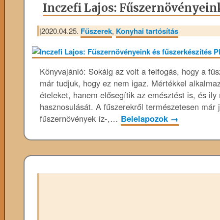
Inczefi Lajos: Fűszernövényein
|
2020.04.25.
Fűszerek
,
Konyhai tartósítás
Könyvajánló: Sokáig az volt a felfogás, hogy a f
már tudjuk, hogy ez nem igaz. Mértékkel alkalma
ételeket, hanem elősegítik az emésztést is, és il
hasznosulását. A fűszerekről természetesen már j
fűszernövények íz-,…
Belelapozok
→