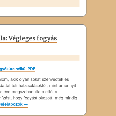
a: Végleges fogyás
lom, akik olyan sokat szenvedtek és
attal teli habzsolásoktól, mint amennyit
lc éve megszabadultam ettől a
hízást, hogy fogyást okozott, még mindig
Belelapozok
→