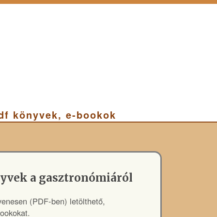
pdf könyvek, e-bookok
nyvek a gasztronómiáról
yenesen (PDF-ben) letölthető,
bookokat.