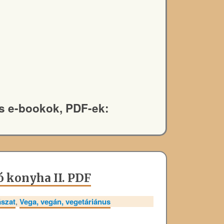
s e-bookok, PDF-ek:
ó konyha II. PDF
szat
,
Vega, vegán, vegetáriánus