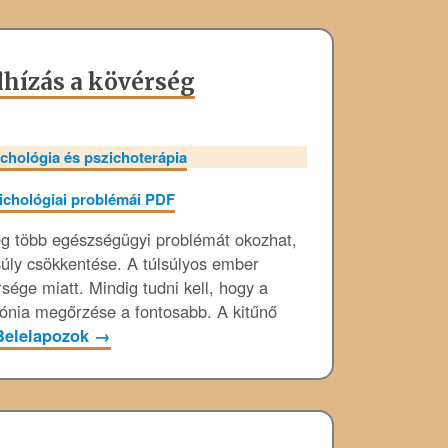
elhízás a kövérség
chológia és pszichoterápia
ség több egészségügyi problémát okozhat,
úly csökkentése. A túlsúlyos ember
ége miatt. Mindig tudni kell, hogy a
mónia megőrzése a fontosabb. A kitűnő
Belelapozok
→