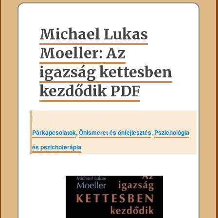
Michael Lukas
Moeller: Az
igazság kettesben
kezdődik PDF
|
Párkapcsolatok
,
Önismeret és önfejlesztés
,
Pszichológia
és pszichoterápia