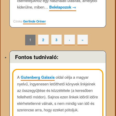
csemetéjükhöz egy használati utasítás, amelyből
kiderülne, miben…
Belelapozok
→
Címke
Gerlinde Ortner
1
2
3
›
»
Fontos tudnivaló:
A
Gutenberg Galaxis
oldal célja a magyar
nyelvű, ingyenesen letölthető könyvek linkjeinek
az összegyűjtése és közzététele (a keresőben
fellelhető módon). Sajnos ezen linkek időről időre
elérhetetlenné válnak, s nem mindig van idő és
szerencse arra, hogy ezeket pótoljuk.