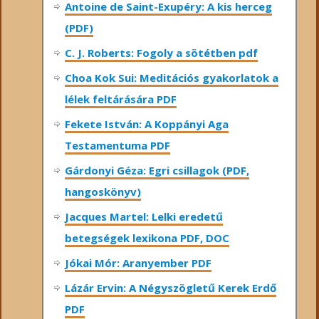
Antoine de Saint-Exupéry: A kis herceg
(PDF)
C. J. Roberts: Fogoly a sötétben pdf
Choa Kok Sui: Meditációs gyakorlatok a
lélek feltárására PDF
Fekete István: A Koppányi Aga
Testamentuma PDF
Gárdonyi Géza: Egri csillagok (PDF,
hangoskönyv)
Jacques Martel: Lelki eredetű
betegségek lexikona PDF, DOC
Jókai Mór: Aranyember PDF
Lázár Ervin: A Négyszögletű Kerek Erdő
PDF