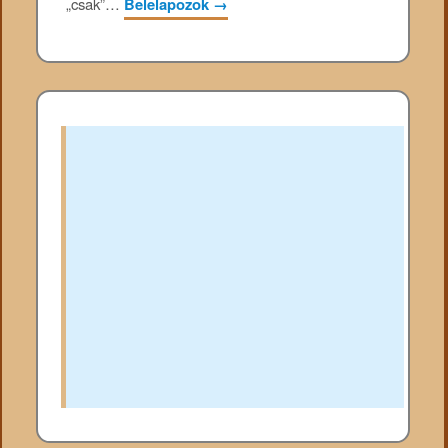
„csak”…
Belelapozok
→