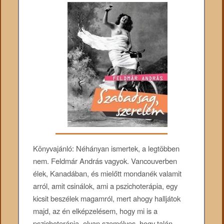
Könyvajánló: Néhányan ismertek, a legtöbben
nem. Feldmár András vagyok. Vancouverben
élek, Kanadában, és mielőtt mondanék valamit
arról, amit csinálok, ami a pszichoterápia, egy
kicsit beszélek magamról, mert ahogy halljátok
majd, az én elképzelésem, hogy mi is a
pszichoterápia, olyan személyes, hogy talán