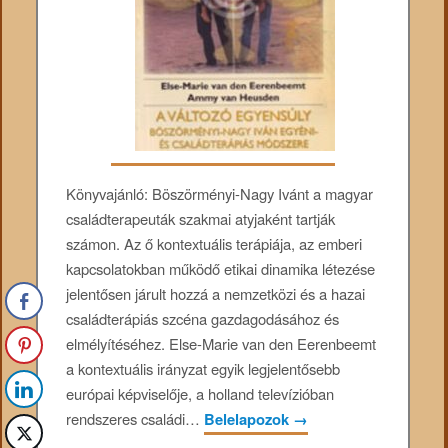
Könyvajánló: Böszörményi-Nagy Ivánt a magyar
családterapeuták szakmai atyjaként tartják
számon. Az ő kontextuális terápiája, az emberi
kapcsolatokban működő etikai dinamika létezése
jelentősen járult hozzá a nemzetközi és a hazai
családterápiás szcéna gazdagodásához és
elmélyítéséhez. Else-Marie van den Eerenbeemt
a kontextuális irányzat egyik legjelentősebb
európai képviselője, a holland televízióban
rendszeres családi…
Belelapozok
→