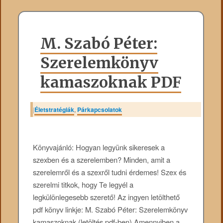
M. Szabó Péter:
Szerelemkönyv
kamaszoknak PDF
|
Életstratégiák
,
Párkapcsolatok
Könyvajánló: Hogyan legyünk sikeresek a
szexben és a szerelemben? Minden, amit a
szerelemről és a szexről tudni érdemes! Szex és
szerelmi titkok, hogy Te legyél a
legkülönlegesebb szerető! Az ingyen letölthető
pdf könyv linkje: M. Szabó Péter: Szerelemkönyv
kamaszoknak (letöltés pdf-ben) Amennyiben a