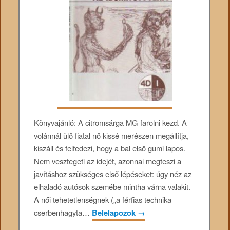
Könyvajánló: A citromsárga MG farolni kezd. A
volánnál ülő fiatal nő kissé merészen megállítja,
kiszáll és felfedezi, hogy a bal első gumi lapos.
Nem vesztegeti az idejét, azonnal megteszi a
javításhoz szükséges első lépéseket: úgy néz az
elhaladó autósok szemébe mintha várna valakit.
A női tehetetlenségnek („a férfias technika
cserbenhagyta…
Belelapozok
→