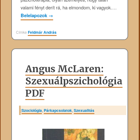
valami fényt derít rá, ha elmondom, ki vagyok….
Belelapozok
→
Címke
Feldmár András
Angus McLaren:
Szexuálpszichológia
PDF
|
Szociológia
,
Párkapcsolatok
,
Szexualitás