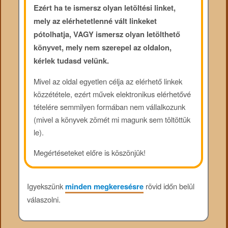
Ezért ha te ismersz olyan letöltési linket,
mely az elérhetetlenné vált linkeket
pótolhatja, VAGY ismersz olyan letölthető
könyvet, mely nem szerepel az oldalon,
kérlek tudasd velünk.
Mivel az oldal egyetlen célja az elérhető linkek
közzététele, ezért művek elektronikus elérhetővé
tételére semmilyen formában nem vállalkozunk
(mivel a könyvek zömét mi magunk sem töltöttük
le).
Megértéseteket előre is köszönjük!
Igyekszünk
minden megkeresésre
rövid időn belül
válaszolni.