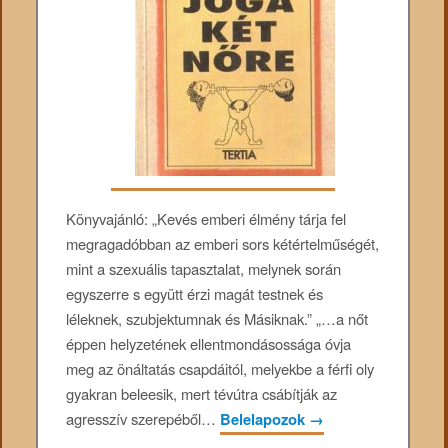
Könyvajánló: „Kevés ​​emberi élmény tárja fel
megragadóbban az emberi sors kétértelműségét,
mint a szexuális tapasztalat, melynek során
egyszerre s együtt érzi magát testnek és
léleknek, szubjektumnak és Másiknak.” „…a nőt
éppen helyzetének ellentmondásossága óvja
meg az önáltatás csapdáitól, melyekbe a férfi oly
gyakran beleesik, mert tévútra csábítják az
agresszív szerepéből…
Belelapozok
→