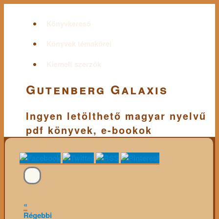
Könyvkereső
Könyvek témakörei
Kiemelt szerzők
Gutenberg Galaxis
Ingyen letölthető magyar nyelvű
pdf könyvek, e-bookok
«
Régebbi