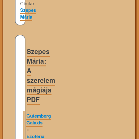
Címke
Szepes
Mária
Szepes
Mária:
A
szerelem
mágiája
PDF
Gutemberg
Galaxis
»
Ezotéria