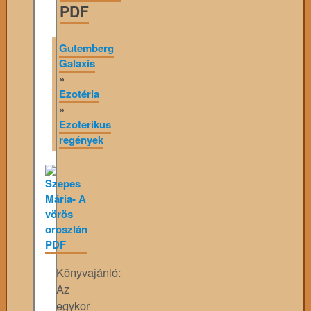
PDF
Gutemberg
Galaxis
»
Ezotéria
»
Ezoterikus
regények
Könyvajánló:
Az
egykor