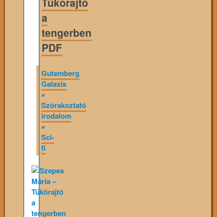
Tükörajtó
a
tengerben
PDF
Gutemberg
Galaxis
»
Szórakoztató
irodalom
»
Sci-
fi