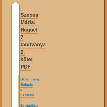
Szepes
Mária:
Raguel
7
tanítványa
2.
kötet
PDF
Gutemberg
Galaxis
»
Ezotéria
»
Ezoterikus