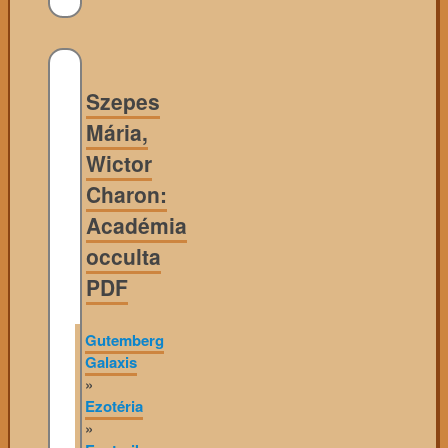
Szepes
Mária,
Wictor
Charon:
Académia
occulta
PDF
Gutemberg
Galaxis
»
Ezotéria
»