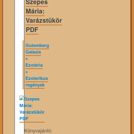
Szepes
Mária:
Varázstükör
PDF
Gutemberg
Galaxis
»
Ezotéria
»
Ezoterikus
regények
Könyvajánló: