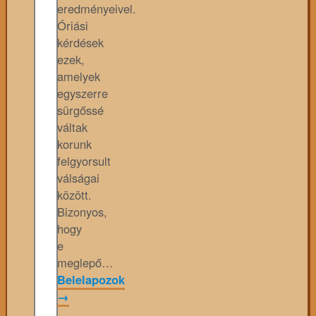
eredményeivel.
Óriási
kérdések
ezek,
amelyek
egyszerre
sürgőssé
váltak
korunk
felgyorsult
válságai
között.
Bizonyos,
hogy
e
meglepő…
Belelapozok
→