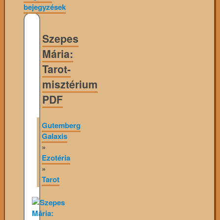
bejegyzések
Szepes
Mária:
Tarot-
misztérium
PDF
Gutemberg
Galaxis
»
Ezotéria
»
Tarot