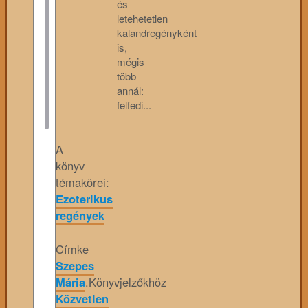
és
letehetetlen
kalandregényként
is,
mégis
több
annál:
felfedi...
A
könyv
témakörei:
Ezoterikus
regények
Címke
Szepes
Mária
.
Könyvjelzőkhöz
Közvetlen