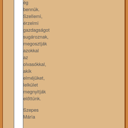
ég
bennük.
Szellemi,
érzelmi
gazdagságot
sugároznak,
megosztják
azokkal
az
olvasókkal,
akik
elméjüket,
lelkület
megnyitják
előttünk.
Szepes
Mária