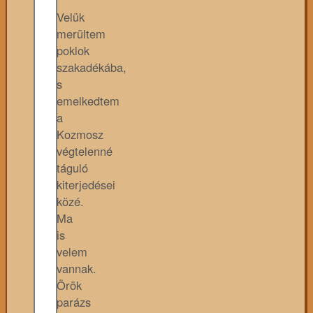
Velük
merültem
poklok
szakadékába,
s
emelkedtem
a
Kozmosz
végtelenné
táguló
kiterjedései
közé.
Ma
is
velem
vannak.
Örök
parázs