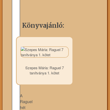
Könyvajánló:
Szepes Mária: Raguel 7
tanítványa 1. kötet
A
Raguel
hét