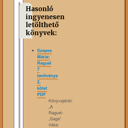
Hasonló
ingyenesen
letölthető
könyvek:
Szepes
Mária:
Raguel
7
tanítványa
2.
kötet
PDF
Könyvajánló:
„A
Raguel-
„Saga”
írása