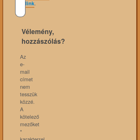
link
.
Vélemény,
hozzászólás?
Az
e-
mail
címet
nem
tesszük
közzé.
A
kötelező
mezőket
*
karakterrel