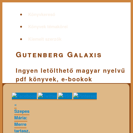
Könyvkereső
Könyvek témakörei
Kiemelt szerzők
Gutenberg Galaxis
Ingyen letölthető magyar nyelvű
pdf könyvek, e-bookok
«
Szepes
Mária:
Merre
tartasz,