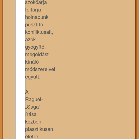
szökőárja
feltárja
holnapunk
pusztító
konfliktusait,
azok
gyógyító,
megoldást
kínáló
módszereivel
együtt.
A
Raguel-
„Saga”
írása
közben
plasztikusan
életre