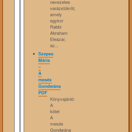
nevezetes
varázstükröt,
amely
egykor
Rabbi
Abraham
Eleazar,
az...
Szepes
Mária
–
A
mesés
Gondwána
PDF
Könyvajánló:
A
kötet
A
mesés
Gondwána