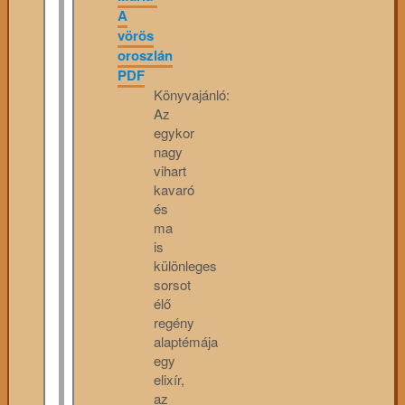
A
vörös
oroszlán
PDF
Könyvajánló:
Az
egykor
nagy
vihart
kavaró
és
ma
is
különleges
sorsot
élő
regény
alaptémája
egy
elixír,
az