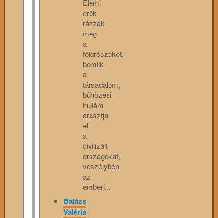
Elemi
erők
rázzák
meg
a
földrészeket,
bomlik
a
társadalom,
bűnözési
hullám
árasztja
el
a
civilizált
országokat,
veszélyben
az
emberi...
Balázs
Valéria