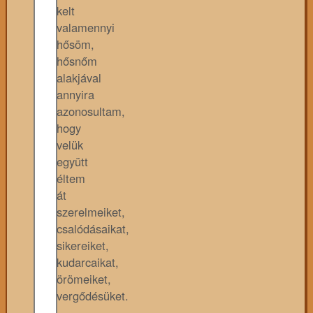
kelt
valamennyi
hősöm,
hősnőm
alakjával
annyira
azonosultam,
hogy
velük
együtt
éltem
át
szerelmeiket,
csalódásaikat,
sikereiket,
kudarcaikat,
örömeiket,
vergődésüket.