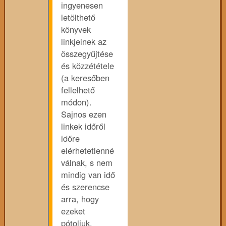
ingyenesen
letölthető
könyvek
linkjeinek az
összegyűjtése
és közzététele
(a keresőben
fellelhető
módon).
Sajnos ezen
linkek időről
időre
elérhetetlenné
válnak, s nem
mindig van idő
és szerencse
arra, hogy
ezeket
pótoljuk.