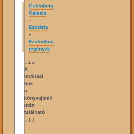
Gutenberg
Galaxis
»
Ezotéria
»
Ezoterikus
regények
↓↓↓
A
letöltési
link
a
könyvajánló
után
található
↓↓↓