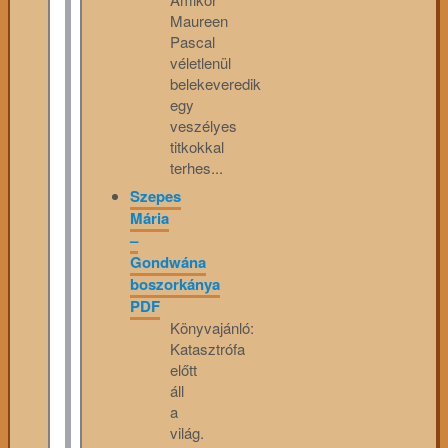
Maureen
Pascal
véletlenül
belekeveredik
egy
veszélyes
titkokkal
terhes...
Szepes
Mária
–
Gondwána
boszorkánya
PDF
Könyvajánló:
Katasztrófa
előtt
áll
a
világ.