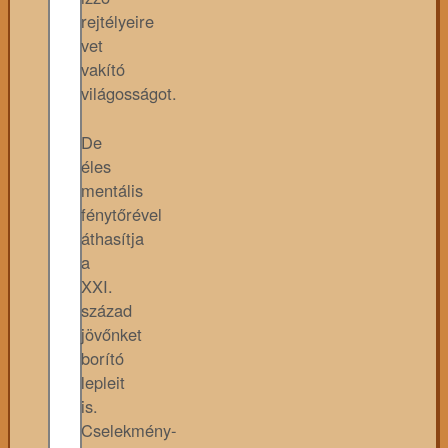
rejtélyeire
vet
vakító
világosságot.
De
éles
mentális
fénytőrével
áthasítja
a
XXI.
század
jövőnket
borító
lepleit
is.
Cselekmény-