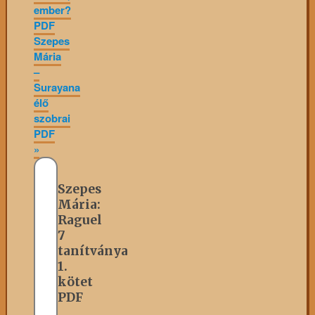
ember?
PDF
Szepes
Mária
–
Surayana
élő
szobrai
PDF
»
Szepes
Mária:
Raguel
7
tanítványa
1.
kötet
PDF