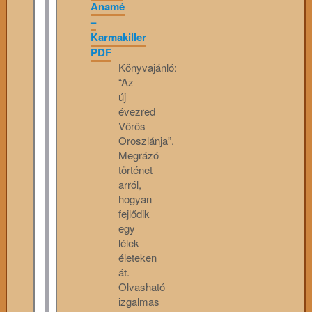
Anamé
–
Karmakiller
PDF
Könyvajánló:
“Az
új
évezred
Vörös
Oroszlánja”.
Megrázó
történet
arról,
hogyan
fejlődik
egy
lélek
életeken
át.
Olvasható
izgalmas