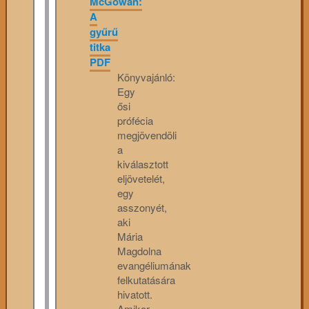
McGowan:
A
gyűrű
titka
PDF
Könyvajánló:
Egy
ősi
prófécia
megjövendöli
a
kiválasztott
eljövetelét,
egy
asszonyét,
aki
Mária
Magdolna
evangéliumának
felkutatására
hivatott.
Amikor