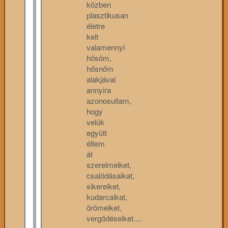
közben
plasztikusan
életre
kelt
valamennyi
hősöm,
hősnőm
alakjával
annyira
azonosultam,
hogy
velük
együtt
éltem
át
szerelmeiket,
csalódásaikat,
sikereiket,
kudarcaikat,
örömeiket,
vergődéseiket....