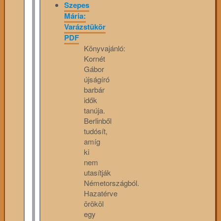
Szepes
Mária:
Varázstükör
PDF
Könyvajánló:
Kornét
Gábor
újságíró
barbár
idők
tanúja.
Berlinből
tudósít,
amíg
ki
nem
utasítják
Németországból.
Hazatérve
örököl
egy