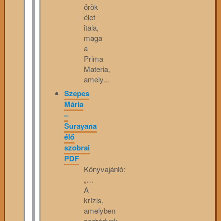
örök
élet
itala,
maga
a
Prima
Materia,
amely...
Szepes
Mária
–
Surayana
élő
szobrai
PDF
Könyvajánló:
„…
A
krízis,
amelyben
sodródunk,