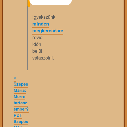
Igyekszünk
minden
megkeresésre
rövid
időn
belül
válaszolni.
«
Szepes
Mária:
Merre
tartasz,
ember?
PDF
Szepes