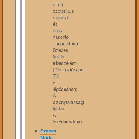
című
ezoterikus
regényt
és
négy,
hasonló
„fogantatású”,
Szepes
Mária
elbeszélést
(Dimenziókapu;
Túl
a
légóceánon;
A
bizonytalansági
faktor;
A
lezóriumvírus)...
Szepes
Mária-