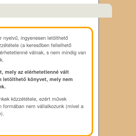
r nyelvű, ingyenesen letölthető
zététele (a keresőben fellelhető
lérhetetlenné válnak, s nem mindig van
k.
t, mely az elérhetetlenné vált
n letölthető könyvet, mely nem
nk.
linkek közzététele, ezért művek
en formában nem vállalkozunk (mivel a
).