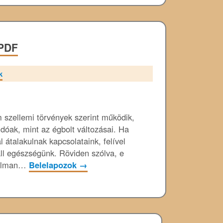
 PDF
k
 szellemi törvények szerint működik,
ndóak, mint az égbolt változásai. Ha
l átalakulnak kapcsolataink, felível
áll egészségünk. Röviden szólva, e
Millman…
Belelapozok
→