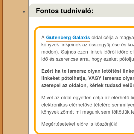
Fontos tudnivaló:
A
Gutenberg Galaxis
oldal célja a magya
könyvek linkjeinek az összegyűjtése és köz
módon). Sajnos ezen linkek időről időre e
idő és szerencse arra, hogy ezeket pótolju
Ezért ha te ismersz olyan letöltési linke
linkeket pótolhatja, VAGY ismersz olya
szerepel az oldalon, kérlek tudasd velü
Mivel az oldal egyetlen célja az elérhető 
elektronikus elérhetővé tételére semmily
könyvek zömét mi magunk sem töltöttük le
Megértéseteket előre is köszönjük!