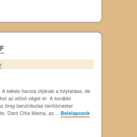
DF
k
A békés harcos útjának a folytatása, de
ahol az előző véget ér. A korábbi
az öreg benzinkutas tanítómester
énete. Dant Chia Mama, az…
Belelapozok