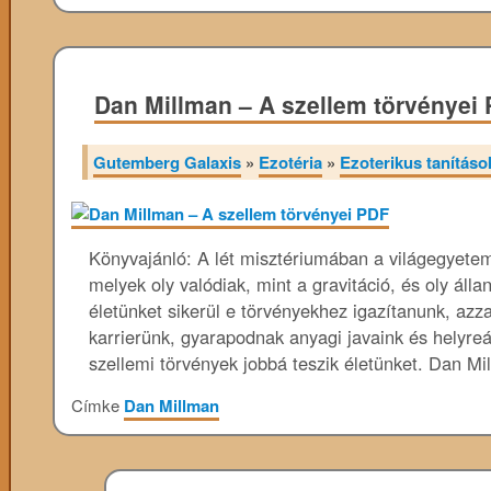
Dan Millman – A szellem törvényei
Gutemberg Galaxis
»
Ezotéria
»
Ezoterikus tanításo
Könyvajánló: A lét misztériumában a világegyetem
melyek oly valódiak, mint a gravitáció, és oly álla
életünket sikerül e törvényekhez igazítanunk, azza
karrierünk, gyarapodnak anyagi javaink és helyre
szellemi törvények jobbá teszik életünket. Dan 
Címke
Dan Millman