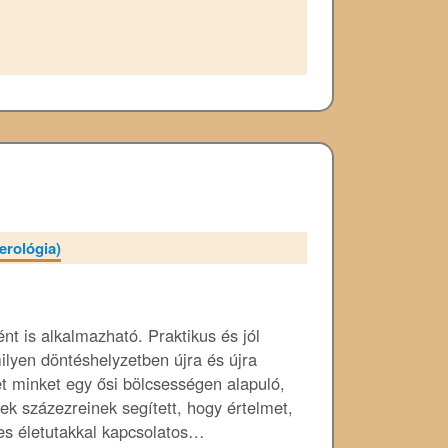
rológia)
nt is alkalmazható. Praktikus és jól
ilyen döntéshelyzetben újra és újra
t minket egy ősi bölcsességen alapuló,
k százezreinek segített, hogy értelmet,
gyes életutakkal kapcsolatos…