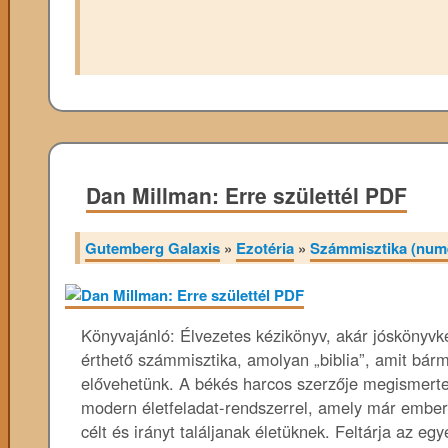
Dan Millman: Erre születtél PDF
Gutemberg Galaxis
»
Ezotéria
»
Számmisztika (nume
Könyvajánló: Élvezetes kézikönyv, akár jóskönyvké
érthető számmisztika, amolyan „biblia”, amit bárm
elővehetünk. A békés harcos szerzője megismerte
modern életfeladat-rendszerrel, amely már embere
célt és irányt találjanak életüknek. Feltárja az e