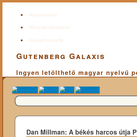
Könyvkereső
Könyvek témakörei
Kiemelt szerzők
Gutenberg Galaxis
Ingyen letölthető magyar nyelvű 
Dan Millman: A békés harcos útja 