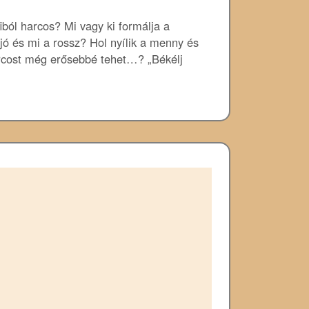
fiból harcos? Mi vagy ki formálja a
jó és mi a rossz? Hol nyílik a menny és
arcost még erősebbé tehet…? „Békélj