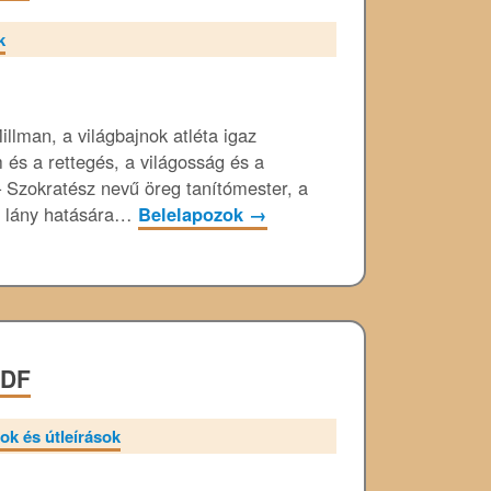
k
llman, a világbajnok atléta igaz
em és a rettegés, a világosság és a
– Szokratész nevű öreg tanítómester, a
ám lány hatására…
Belelapozok
→
PDF
ok és útleírások