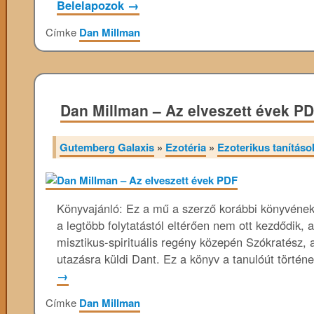
Belelapozok
→
Címke
Dan Millman
Dan Millman – Az elveszett évek P
Gutemberg Galaxis
»
Ezotéria
»
Ezoterikus tanításo
Könyvajánló: Ez a mű a szerző korábbi könyvének 
a legtöbb folytatástól eltérően nem ott kezdődik, 
misztikus-spirituális regény közepén Szókratész, 
utazásra küldi Dant. Ez a könyv a tanulóút tört
→
Címke
Dan Millman