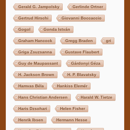
Gerald G. Jampolsky
Gerlinde Ortner
Gertrud Hirschi
Giovanni Boccaccio
Gogol
Gonda István
Graham Hancock
Gregg Braden
gri
Griga Zsuzsanna
Gustave Flaubert
Guy de Maupassant
Gárdonyi Géza
H. Jackson Brown
H. P. Blavatsky
Hamvas Béla
Hankiss Elemér
Hans Christian Andersen
Harald W. Tietze
Haris Dzsohari
Helen Fisher
Henrik Ibsen
Hermann Hesse