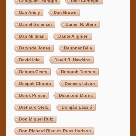
Csögyam Trungpa
Dale Carnegie
Dan Ariely
Dan Brown
Daniel Goleman
Daniel N. Stern
Dan Millman
Dante Alighieri
Darynda Jones
Daubner Béla
David Icke
David R. Hawkins
Debora Geary
Deborah Tannen
Deepak Chopra
Demecs István
Derek Prince
Desmond Morris
Diethard Stelz
Domján László
Don Miguel Ruiz
Don Richard Riso és Russ Hudson