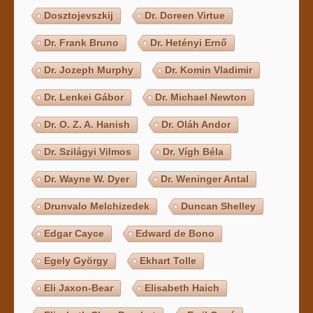
Dosztojevszkij
Dr. Doreen Virtue
Dr. Frank Bruno
Dr. Hetényi Ernő
Dr. Jozeph Murphy
Dr. Komin Vladimir
Dr. Lenkei Gábor
Dr. Michael Newton
Dr. O. Z. A. Hanish
Dr. Oláh Andor
Dr. Szilágyi Vilmos
Dr. Vígh Béla
Dr. Wayne W. Dyer
Dr. Weninger Antal
Drunvalo Melchizedek
Duncan Shelley
Edgar Cayce
Edward de Bono
Egely György
Ekhart Tolle
Eli Jaxon-Bear
Elisabeth Haich