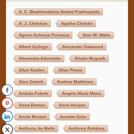
A. C. Bhaktivedānta Swāmī Prabhupāda
A. J. Christian
Agatha Christie
Agnes Golenya Purisaca
Alan W. Watts
Albert Györgyi
Alexander Oakwood
Alexandra Adornetto
Alister Mcgrath
Allan Kardec
Allan Pease
Alon Gratch
Andrew Matthews
András Fekete
Angela Maria Marui
Anna Barnes
Anne Hooper
Annie Besant
Anselm Grün
Anthony de Mello
Anthony Robbins