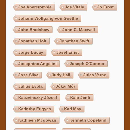
Joe Abercrombie
Joe Vitale
Jo Frost
Johann Wolfgang von Goethe
John Bradshaw
John C. Maxwell
Jonathan Holt
Jonathan Swift
Jorge Bucay
Josef Ernst
Josephine Angelini
Joseph O'Connor
Jose Silva
Judy Hall
Jules Verne
Julius Evola
Jókai Mór
Kaczvinszky József
Kalo Jenő
Karinthy Frigyes
Karl May
Kathleen Mcgowan
Kenneth Copeland