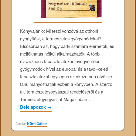
Könyvajánló: Mi teszi vonzóvá az otthoni
gyógyítást, a természetes gyógymódokat?
Elsősorban az, hogy bárki számára elérhetők, és
mellékhatás nélkül alkalmazhatók. A több
évszázados tapasztalatokon nyugvó népi
gyógymódok hívei az európai és a távol-keleti
tapasztalatokat egységes szerkezetben ötvözve
tanulmányozhatják ebben a könyvben. A szerző,
aki természetgyógyászati rendeléséről és a
Természetgyógyászat Magazinban…
Belelapozok
→
Címke
Kürti Gábor