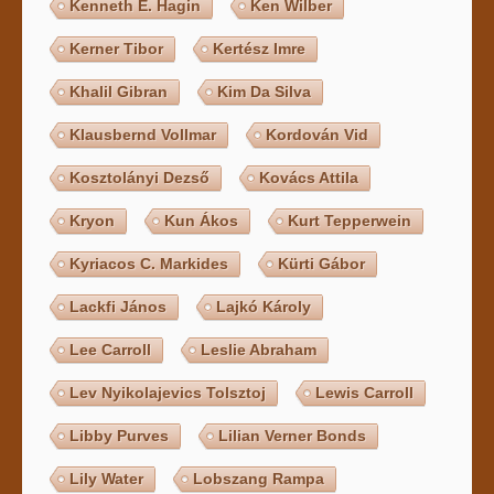
Kenneth E. Hagin
Ken Wilber
Kerner Tibor
Kertész Imre
Khalil Gibran
Kim Da Silva
Klausbernd Vollmar
Kordován Vid
Kosztolányi Dezső
Kovács Attila
Kryon
Kun Ákos
Kurt Tepperwein
Kyriacos C. Markides
Kürti Gábor
Lackfi János
Lajkó Károly
Lee Carroll
Leslie Abraham
Lev Nyikolajevics Tolsztoj
Lewis Carroll
Libby Purves
Lilian Verner Bonds
Lily Water
Lobszang Rampa