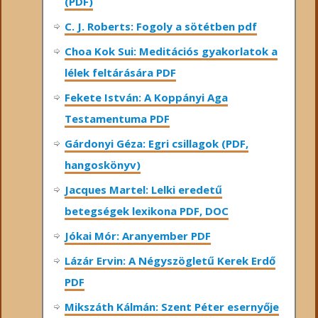
(PDF)
C. J. Roberts: Fogoly a sötétben pdf
Choa Kok Sui: Meditációs gyakorlatok a
lélek feltárására PDF
Fekete István: A Koppányi Aga
Testamentuma PDF
Gárdonyi Géza: Egri csillagok (PDF,
hangoskönyv)
Jacques Martel: Lelki eredetű
betegségek lexikona PDF, DOC
Jókai Mór: Aranyember PDF
Lázár Ervin: A Négyszögletű Kerek Erdő
PDF
Mikszáth Kálmán: Szent Péter esernyője