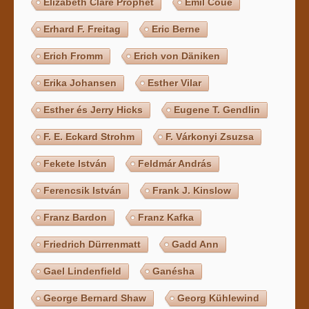
Elizabeth Clare Prophet
Emil Coué
Erhard F. Freitag
Eric Berne
Erich Fromm
Erich von Däniken
Erika Johansen
Esther Vilar
Esther és Jerry Hicks
Eugene T. Gendlin
F. E. Eckard Strohm
F. Várkonyi Zsuzsa
Fekete István
Feldmár András
Ferencsik István
Frank J. Kinslow
Franz Bardon
Franz Kafka
Friedrich Dürrenmatt
Gadd Ann
Gael Lindenfield
Ganésha
George Bernard Shaw
Georg Kühlewind