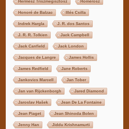
Hermész Triszmegisztosz
Homérosz
Honoré de Balzac
Illés Csilla
Indrek Hargla
J. R. dos Santos
J. R. R. Tolkien
Jack Campbell
Jack Canfield
Jack London
Jacques de Langre
James Hollis
James Redfield
Jane Roberts
Jankovics Marcell
Jan Tober
Jan van Rijckenborgh
Jared Diamond
Jaroslav Hašek
Jean De La Fontaine
Jean Piaget
Jean Shinoda Bolen
Jenny Han
Jiddu Krishnamurti