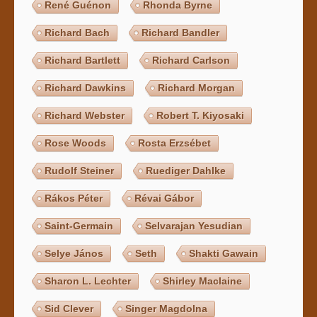
René Guénon
Rhonda Byrne
Richard Bach
Richard Bandler
Richard Bartlett
Richard Carlson
Richard Dawkins
Richard Morgan
Richard Webster
Robert T. Kiyosaki
Rose Woods
Rosta Erzsébet
Rudolf Steiner
Ruediger Dahlke
Rákos Péter
Révai Gábor
Saint-Germain
Selvarajan Yesudian
Selye János
Seth
Shakti Gawain
Sharon L. Lechter
Shirley Maclaine
Sid Clever
Singer Magdolna