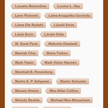
Louann Brizendine
Louise L. Hay
Lynn Picknett
Láma Anagarika Govinda
Láma Ole Nydahl
László Ervin
Lázár Ervin
Lénárt Gitta
M. Scott Peck
Malcolm Gladwell
Mantak Chia
Maria Treben
Mark Twain
Mark Victor Hansen
Marshall B. Rosenberg
Martin E. P. Seligman
Martin Schuster
Masaru Emoto
Max Allan Collins
Melody Beattie
Michael Ben-Menachem