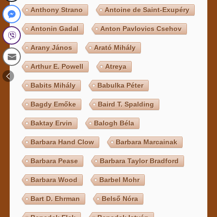
Anthony Strano
Antoine de Saint-Exupéry
Antonin Gadal
Anton Pavlovics Csehov
Arany János
Arató Mihály
Arthur E. Powell
Atreya
Babits Mihály
Babulka Péter
Bagdy Emőke
Baird T. Spalding
Baktay Ervin
Balogh Béla
Barbara Hand Clow
Barbara Marcainak
Barbara Pease
Barbara Taylor Bradford
Barbara Wood
Barbel Mohr
Bart D. Ehrman
Belső Nóra