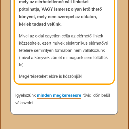
mely az elérhetetlenné vált linkeket
pótolhatja, VAGY ismersz olyan letölthető
könyvet, mely nem szerepel az oldalon,
kérlek tudasd velünk.
Mivel az oldal egyetlen célja az elérhető linkek
közzététele, ezért művek elektronikus elérhetővé
tételére semmilyen formában nem vállalkozunk
(mivel a könyvek zömét mi magunk sem töltöttük
le).
Megértéseteket előre is köszönjük!
Igyekszünk
minden megkeresésre
rövid időn belül
válaszolni.