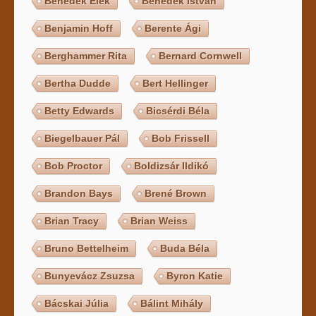
Benedek Elek
Benedek István
Benjamin Hoff
Berente Ági
Berghammer Rita
Bernard Cornwell
Bertha Dudde
Bert Hellinger
Betty Edwards
Bicsérdi Béla
Biegelbauer Pál
Bob Frissell
Bob Proctor
Boldizsár Ildikó
Brandon Bays
Brené Brown
Brian Tracy
Brian Weiss
Bruno Bettelheim
Buda Béla
Bunyevácz Zsuzsa
Byron Katie
Bácskai Júlia
Bálint Mihály