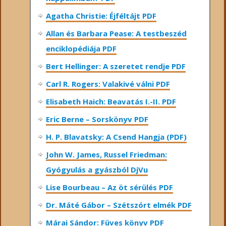
Agatha Christie: Éjféltájt PDF
Allan és Barbara Pease: A testbeszéd
enciklopédiája PDF
Bert Hellinger: A ​szeretet rendje PDF
Carl R. Rogers: Valakivé válni PDF
Elisabeth Haich: Beavatás I.-II. PDF
Eric Berne – Sorskönyv PDF
H. P. Blavatsky: A Csend Hangja (PDF)
John W. James, Russel Friedman:
Gyógyulás a gyászból DjVu
Lise Bourbeau – Az öt sérülés PDF
Dr. Máté Gábor – Szétszórt elmék PDF
Márai Sándor: Füves könyv PDF