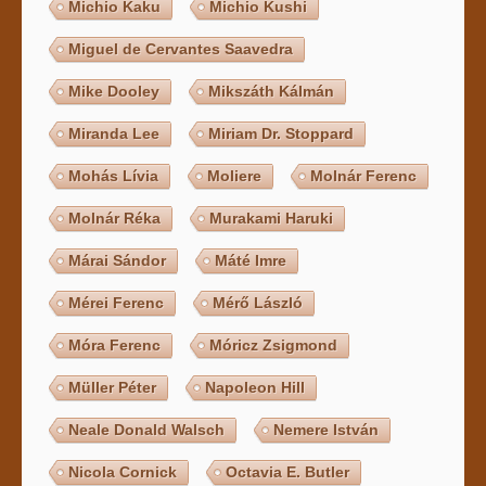
Michio Kaku
Michio Kushi
Miguel de Cervantes Saavedra
Mike Dooley
Mikszáth Kálmán
Miranda Lee
Miriam Dr. Stoppard
Mohás Lívia
Moliere
Molnár Ferenc
Molnár Réka
Murakami Haruki
Márai Sándor
Máté Imre
Mérei Ferenc
Mérő László
Móra Ferenc
Móricz Zsigmond
Müller Péter
Napoleon Hill
Neale Donald Walsch
Nemere István
Nicola Cornick
Octavia E. Butler