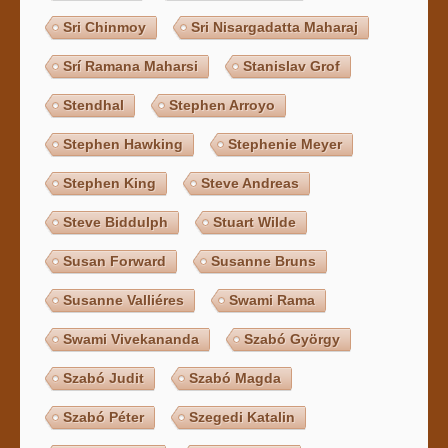
Sri Chinmoy
Sri Nisargadatta Maharaj
Srí Ramana Maharsi
Stanislav Grof
Stendhal
Stephen Arroyo
Stephen Hawking
Stephenie Meyer
Stephen King
Steve Andreas
Steve Biddulph
Stuart Wilde
Susan Forward
Susanne Bruns
Susanne Valliéres
Swami Rama
Swami Vivekananda
Szabó György
Szabó Judit
Szabó Magda
Szabó Péter
Szegedi Katalin