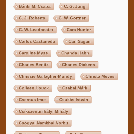
Bánki M. Csaba
C. G. Jung
C. J. Roberts
C. W. Gortner
C. W. Leadbeater
Cara Hunter
Carlos Castaneda
Carl Sagan
Caroline Myss
Chanda Hahn
Charles Berlitz
Charles Dickens
Chrissie Gallagher-Mundy
Christa Meves
Colleen Houck
Csabai Márk
Csernus Imre
Csukás István
Csíkszentmihályi Mihály
Csögyal Namkhai Norbu