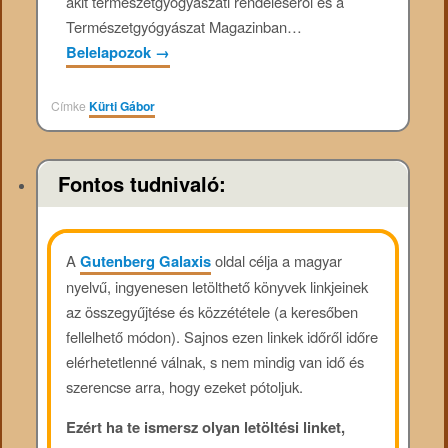
akit természetgyógyászati rendeléséről és a
Természetgyógyászat Magazinban…
Belelapozok
→
Címke
Kürti Gábor
Fontos tudnivaló:
A
Gutenberg Galaxis
oldal célja a magyar
nyelvű, ingyenesen letölthető könyvek linkjeinek
az összegyűjtése és közzététele (a keresőben
fellelhető módon). Sajnos ezen linkek időről időre
elérhetetlenné válnak, s nem mindig van idő és
szerencse arra, hogy ezeket pótoljuk.
Ezért ha te ismersz olyan letöltési linket,