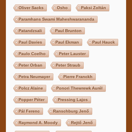
Oliver Sacks
Osho
Paksi Zoltán
Paramhans Swami Maheshwarananda
Patandzsali
Paul Brunton
Paul Davies
Paul Ekman
Paul Hauck
Paulo Coelho
Peter Lauster
Peter Orban
Peter Straub
Petra Neumayer
Pierre Franckh
Polcz Alaine
Ponori Thewrewk Aurél
Popper Péter
Pressing Lajos
Pál Ferenc
Ranschburg Jenő
Raymond A. Moody
Rejtő Jenő