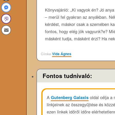
Könyvajánló: „Ki vagyok én? Jó anya
– merül fel gyakran az anyákban. Né
kérdést, máskor csak a szemében kan
fontos, hogy elég jók vagyunk?e? Mié
másként tudja, másként érzi? Ha n
Címke
Vida Ágnes
Fontos tudnivaló:
A
Gutenberg Galaxis
oldal célja a
linkjeinek az összegyűjtése és közz
ezen linkek időről időre elérhetetl