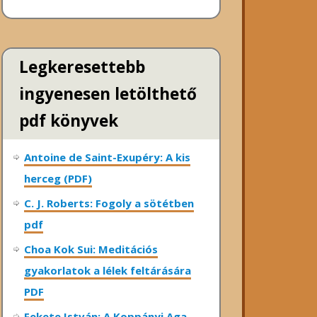
Legkeresettebb
ingyenesen letölthető
pdf könyvek
Antoine de Saint-Exupéry: A kis
herceg (PDF)
C. J. Roberts: Fogoly a sötétben
pdf
Choa Kok Sui: Meditációs
gyakorlatok a lélek feltárására
PDF
Fekete István: A Koppányi Aga