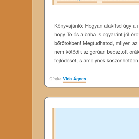
Könyvajánló: Hogyan alakítsd úgy a 
hogy Te és a baba is egyaránt jól ér
bőrötökben! Megtudhatod, milyen az a
nem kötődik szigorúan beosztott órá
fejlődését, s amelynek köszönhetően
Címke
Vida Ágnes