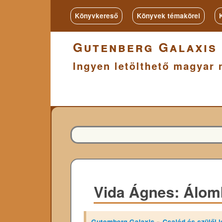
Könyvkereső
Könyvek témakörei
Gutenberg Galaxis
Ingyen letölthető magyar 
Vida Ágnes: Álomb
Gutemberg Galaxis
»
Család és szülői l