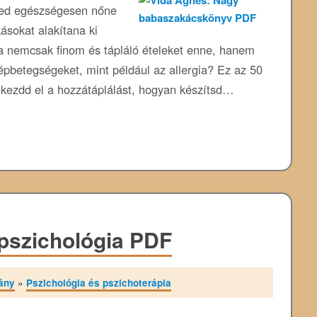
ked egészségesen nőne
kásokat alakítana ki
a nemcsak finom és tápláló ételeket enne, hanem
pbetegségeket, mint például az allergia? Ez az 50
kezdd el a hozzátáplálást, hogyan készítsd…
pszichológia PDF
ány
»
Pszichológia és pszichoterápia