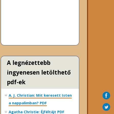
A legnézettebb
ingyenesen letölthető
pdf-ek
A. J. Christian: Mit keresett Isten
a nappalimban? PDF
Agatha Christie: Éjféltájt PDF