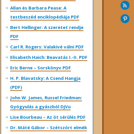
Allan és Barbara Pease: A
testbeszéd enciklopédiája PDF
Bert Hellinger: A ​szeretet rendje
PDF
Carl R. Rogers: Valakivé válni PDF
Elisabeth Haich: Beavatás I.-II. PDF
Eric Berne – Sorskönyv PDF
H. P. Blavatsky: A Csend Hangja
(PDF)
John W. James, Russel Friedman:
Gyógyulás a gyászból DjVu
Lise Bourbeau – Az öt sérülés PDF
Dr. Máté Gábor – Szétszórt elmék