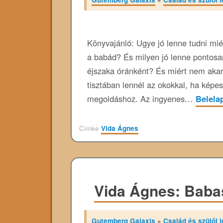
Könyvajánló: Ugye jó lenne tudni miér
a babád? És milyen jó lenne pontosan
éjszaka óránként? És miért nem akar 
tisztában lennél az okokkal, ha képe
megoldáshoz. Az ingyenes…
Belel
Címke
Vida Ágnes
Vida Ágnes: Baba
Gutemberg Galaxis
»
Család és szülői l