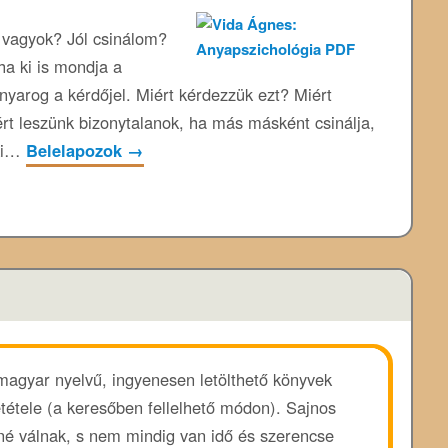
 vagyok? Jól csinálom?
ha ki is mondja a
yarog a kérdőjel. Miért kérdezzük ezt? Miért
rt leszünk bizonytalanok, ha más másként csinálja,
eki…
Belelapozok
→
 magyar nyelvű, ingyenesen letölthető könyvek
ététele (a keresőben fellelhető módon). Sajnos
enné válnak, s nem mindig van idő és szerencse