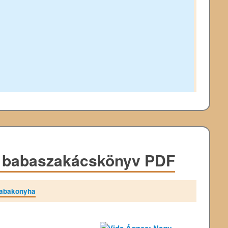
y babaszakácskönyv PDF
abakonyha