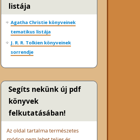
listája
Agatha Christie könyveinek
tematikus listája
J. R. R. Tolkien könyveinek
sorrendje
Segíts nekünk új pdf
könyvek
felkutatásában!
Az oldal tartalma természetes
módon nem lehet teljes és