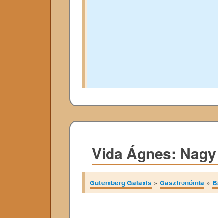
Vida Ágnes: Nag
Gutemberg Galaxis
»
Gasztronómia
»
B