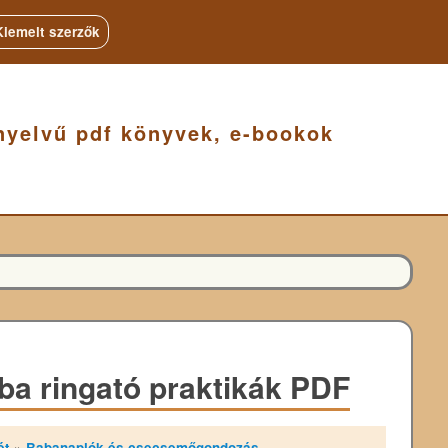
Kiemelt szerzők
nyelvű pdf könyvek, e-bookok
a ringató praktikák PDF
ét
»
Babanaplók és csecsemőgondozás