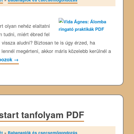
t olyan nehéz elaltatni
 tudni, miért ébred fel
vissza aludni? Biztosan te is úgy érzed, ha
s lennél megérteni, akkor máris közelebb kerülnél a
apozok
→
start tanfolyam PDF
ét
»
Babanaplók és csecsemőgondozás