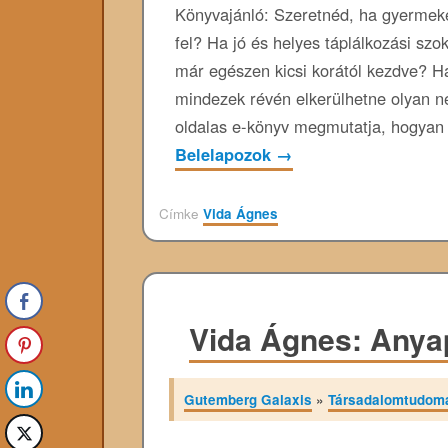
Könyvajánló: Szeretnéd, ha gyerme
fel? Ha jó és helyes táplálkozási szo
már egészen kicsi korától kezdve? H
mindezek révén elkerülhetne olyan né
oldalas e-könyv megmutatja, hogyan 
Belelapozok
→
Címke
Vida Ágnes
Vida Ágnes: Anya
Gutemberg Galaxis
»
Társadalomtudom