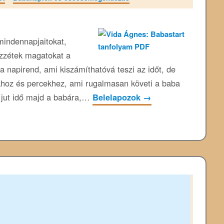
mindennapjaitokat,
ezzétek magatokat a
 napirend, ami kiszámíthatóvá teszi az időt, de
khoz és percekhez, ami rugalmasan követi a baba
 jut idő majd a babára,…
Belelapozok
→