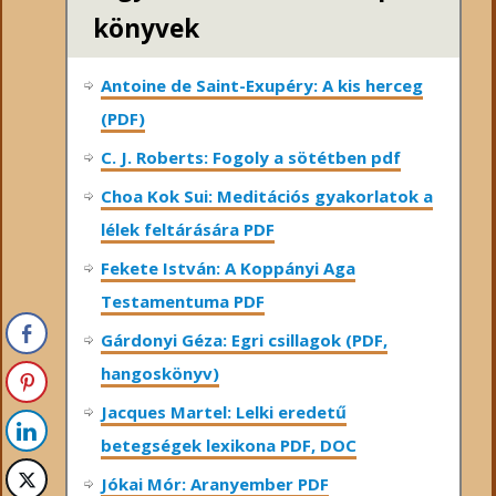
könyvek
Antoine de Saint-Exupéry: A kis herceg
(PDF)
C. J. Roberts: Fogoly a sötétben pdf
Choa Kok Sui: Meditációs gyakorlatok a
lélek feltárására PDF
Fekete István: A Koppányi Aga
Testamentuma PDF
Gárdonyi Géza: Egri csillagok (PDF,
hangoskönyv)
Jacques Martel: Lelki eredetű
betegségek lexikona PDF, DOC
Jókai Mór: Aranyember PDF