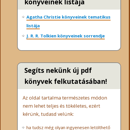
könyveinek listája
Agatha Christie könyveinek tematikus
listája
J. R. R. Tolkien könyveinek sorrendje
Segíts nekünk új pdf
könyvek felkutatásában!
Az oldal tartalma természetes módon
nem lehet teljes és tökéletes, ezért
kérünk, tudasd velünk:
ha tudsz még olyan ingyenesen letölthető