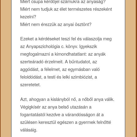
Miért csupa kérdőjel számukra az anyaság?
Miért nem tudjuk az élet természetes részeként
kezelni?
Miért nem érezzük az anyai ösztönt?
Ezeket a kérdéseket teszi fel és válaszolja meg
az Anyapszichológia c. könyv. Igyekszik
megfogalmazni a kimondhatatlant: az anyák
szerteáradó érzelmeit. A bűntudatot, az
aggódást, a félelmet, az egymásban való
feloldódást, a testi és lelki szimbiózist, a
szeretetet.
Azt, ahogyan a kislányból nő, a nőből anya válik.
Végigkísér az anya belső utazásán a
fogantatástól kezdve a várandósságon át a
szülésen keresztül egészen a gyermek felnőtté
válásáig.