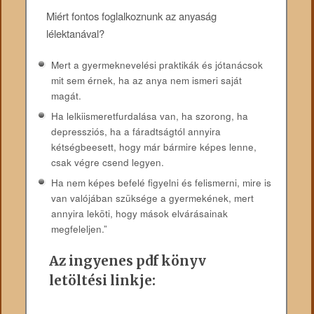
Miért fontos foglalkoznunk az anyaság
lélektanával?
Mert a gyermeknevelési praktikák és jótanácsok
mit sem érnek, ha az anya nem ismeri saját
magát.
Ha lelkiismeretfurdalása van, ha szorong, ha
depressziós, ha a fáradtságtól annyira
kétségbeesett, hogy már bármire képes lenne,
csak végre csend legyen.
Ha nem képes befelé figyelni és felismerni, mire is
van valójában szüksége a gyermekének, mert
annyira leköti, hogy mások elvárásainak
megfeleljen.”
Az ingyenes pdf könyv
letöltési linkje: