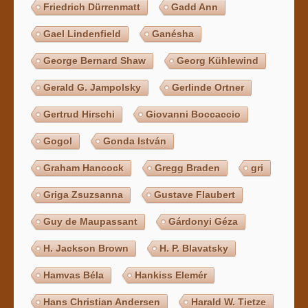
Friedrich Dürrenmatt
Gadd Ann
Gael Lindenfield
Ganésha
George Bernard Shaw
Georg Kühlewind
Gerald G. Jampolsky
Gerlinde Ortner
Gertrud Hirschi
Giovanni Boccaccio
Gogol
Gonda István
Graham Hancock
Gregg Braden
gri
Griga Zsuzsanna
Gustave Flaubert
Guy de Maupassant
Gárdonyi Géza
H. Jackson Brown
H. P. Blavatsky
Hamvas Béla
Hankiss Elemér
Hans Christian Andersen
Harald W. Tietze