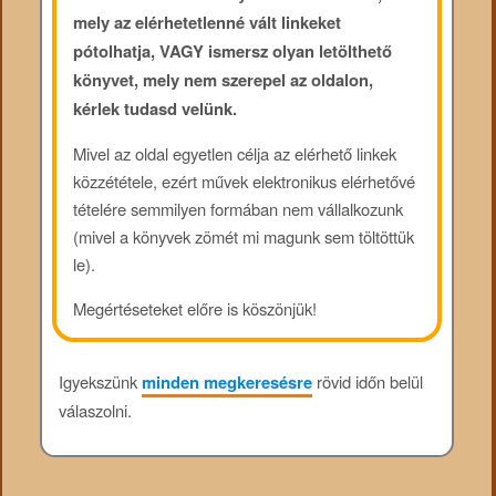
mely az elérhetetlenné vált linkeket
pótolhatja, VAGY ismersz olyan letölthető
könyvet, mely nem szerepel az oldalon,
kérlek tudasd velünk.
Mivel az oldal egyetlen célja az elérhető linkek
közzététele, ezért művek elektronikus elérhetővé
tételére semmilyen formában nem vállalkozunk
(mivel a könyvek zömét mi magunk sem töltöttük
le).
Megértéseteket előre is köszönjük!
Igyekszünk
minden megkeresésre
rövid időn belül
válaszolni.