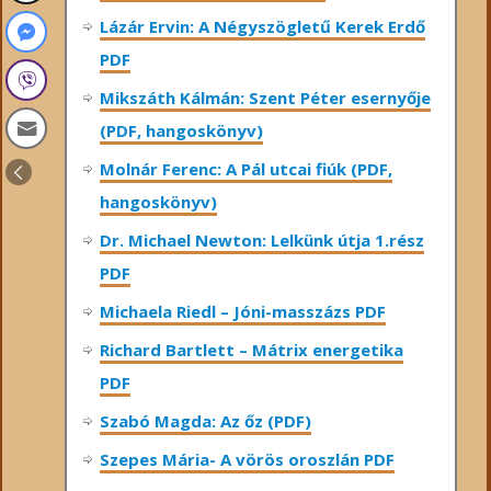
Lázár Ervin: A Négyszögletű Kerek Erdő
PDF
Mikszáth Kálmán: Szent Péter esernyője
(PDF, hangoskönyv)
Molnár Ferenc: A Pál utcai fiúk (PDF,
hangoskönyv)
Dr. Michael Newton: Lelkünk útja 1.rész
PDF
Michaela Riedl – Jóni-masszázs PDF
Richard Bartlett – Mátrix energetika
PDF
Szabó Magda: Az őz (PDF)
Szepes Mária- A vörös oroszlán PDF