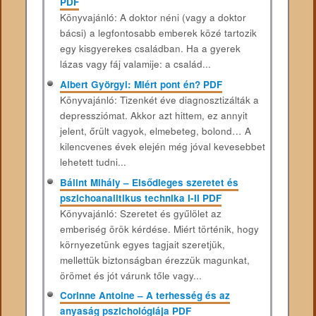
PDF
Könyvajánló: A doktor néni (vagy a doktor
bácsi) a legfontosabb emberek közé tartozik
egy kisgyerekes családban. Ha a gyerek
lázas vagy fáj valamije: a család...
Albert Györgyi: Miért pont én? PDF
Könyvajánló: Tizenkét éve diagnosztizálták a
depressziómat. Akkor azt hittem, ez annyit
jelent, őrült vagyok, elmebeteg, bolond… A
kilencvenes évek elején még jóval kevesebbet
lehetett tudni...
Bálint Mihály – Elsődleges szeretet és
pszichoanalitikus technika I-II PDF
Könyvajánló: Szeretet és gyűlölet az
emberiség örök kérdése. Miért történik, hogy
környezetünk egyes tagjait szeretjük,
mellettük biztonságban érezzük magunkat,
örömet és jót várunk tőle vagy...
Corinne Antoine – A terhesség és az
anyaság pszichológiája PDF