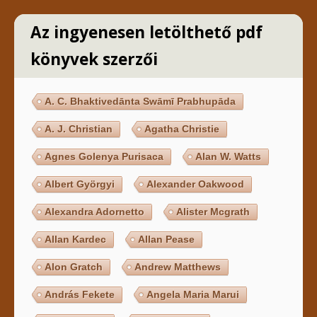
Az ingyenesen letölthető pdf
könyvek szerzői
A. C. Bhaktivedānta Swāmī Prabhupāda
A. J. Christian
Agatha Christie
Agnes Golenya Purisaca
Alan W. Watts
Albert Györgyi
Alexander Oakwood
Alexandra Adornetto
Alister Mcgrath
Allan Kardec
Allan Pease
Alon Gratch
Andrew Matthews
András Fekete
Angela Maria Marui