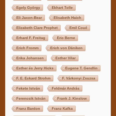
Egely György
Ekhart Tolle
Eli Jaxon-Bear
Elisabeth Haich
Elizabeth Clare Prophet
Emil Coué
Erhard F. Freitag
Eric Berne
Erich Fromm
Erich von Däniken
Erika Johansen
Esther Vilar
Esther és Jerry Hicks
Eugene T. Gendlin
F. E. Eckard Strohm
F. Várkonyi Zsuzsa
Fekete István
Feldmár András
Ferencsik István
Frank J. Kinslow
Franz Bardon
Franz Kafka