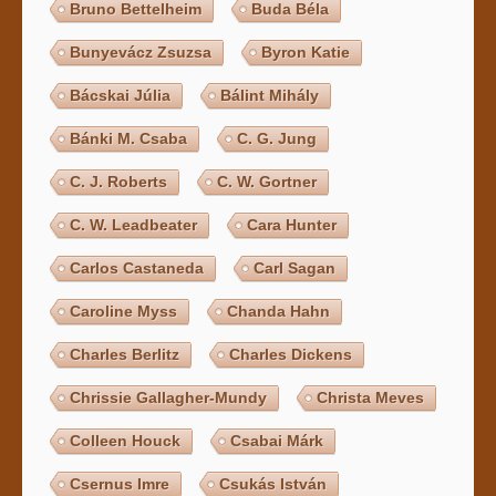
Bruno Bettelheim
Buda Béla
Bunyevácz Zsuzsa
Byron Katie
Bácskai Júlia
Bálint Mihály
Bánki M. Csaba
C. G. Jung
C. J. Roberts
C. W. Gortner
C. W. Leadbeater
Cara Hunter
Carlos Castaneda
Carl Sagan
Caroline Myss
Chanda Hahn
Charles Berlitz
Charles Dickens
Chrissie Gallagher-Mundy
Christa Meves
Colleen Houck
Csabai Márk
Csernus Imre
Csukás István