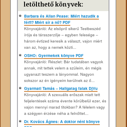
letölthető könyvek:
Barbara és Allan Pease: Miért hazudik a
férfi? Miért sír a nő? PDF
Könyvajánló: Az elsöprő sikerű Testbeszéd
írója és társszerzője – egyben felesége –
három évtized keresik a választ, vajon miért
van az, hogy a nemek közti...
OSHO: Gyermekek könyve PDF
Könyvajánló: Részlet: Bár tudatában vagyok
annak, mit tettek velem a szüleim, én mégis
ugyanazt teszem a lányommal. Nagyon
sokszor az én igényeim kerülnek az ő...
Gyarmati Tamás – Hallgatag falak DjVu
Könyvajánló: A szexuális erőszak miatt tett
feljelentések száma évente körülbelül ezer, és
vajon mennyi marad titokban? A félelem vagy
a szégyen érzése néha a felnőttet...
Dr. Kovács Ágnes: A doktor néni könyve