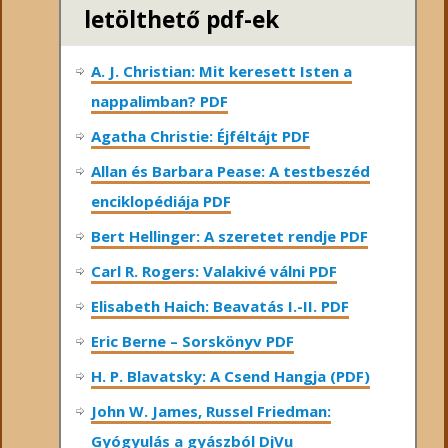
letölthető pdf-ek
A. J. Christian: Mit keresett Isten a
nappalimban? PDF
Agatha Christie: Éjféltájt PDF
Allan és Barbara Pease: A testbeszéd
enciklopédiája PDF
Bert Hellinger: A ​szeretet rendje PDF
Carl R. Rogers: Valakivé válni PDF
Elisabeth Haich: Beavatás I.-II. PDF
Eric Berne – Sorskönyv PDF
H. P. Blavatsky: A Csend Hangja (PDF)
John W. James, Russel Friedman:
Gyógyulás a gyászból DjVu