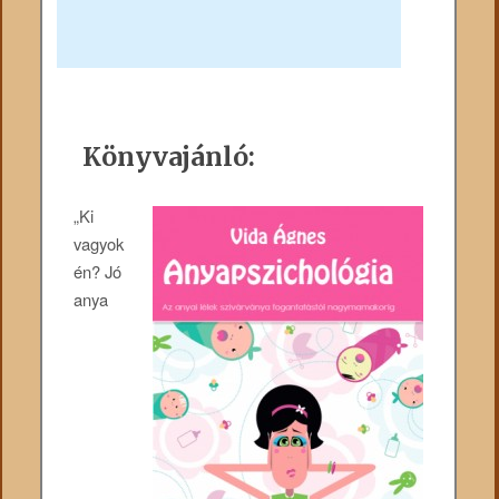
Könyvajánló:
„Ki
vagyok
én? Jó
anya