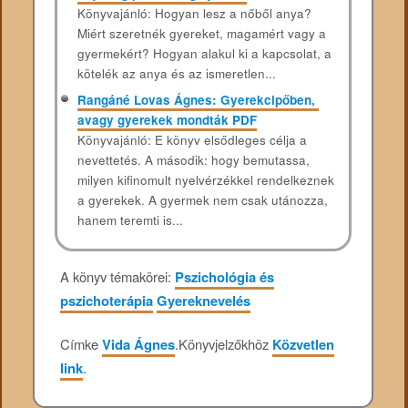
Könyvajánló: Hogyan lesz a nőből anya?
Miért szeretnék gyereket, magamért vagy a
gyermekért? Hogyan alakul ki a kapcsolat, a
kötelék az anya és az ismeretlen...
Rangáné Lovas Ágnes: Gyerekcipőben, ​
avagy gyerekek mondták PDF
Könyvajánló: E ​könyv elsődleges célja a
nevettetés. A második: hogy bemutassa,
milyen kifinomult nyelvérzékkel rendelkeznek
a gyerekek. A gyermek nem csak utánozza,
hanem teremti is...
A könyv témakörei:
Pszichológia és
pszichoterápia
Gyereknevelés
Címke
Vida Ágnes
.
Könyvjelzőkhöz
Közvetlen
link
.