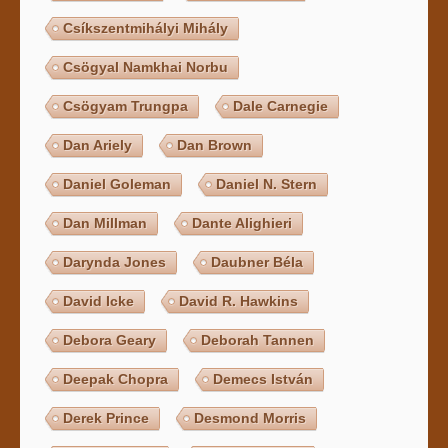
Csíkszentmihályi Mihály
Csögyal Namkhai Norbu
Csögyam Trungpa
Dale Carnegie
Dan Ariely
Dan Brown
Daniel Goleman
Daniel N. Stern
Dan Millman
Dante Alighieri
Darynda Jones
Daubner Béla
David Icke
David R. Hawkins
Debora Geary
Deborah Tannen
Deepak Chopra
Demecs István
Derek Prince
Desmond Morris