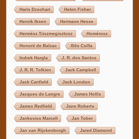
Haris Dzsohari
Helen Fisher
Henrik Ibsen
Hermann Hesse
Hermész Triszmegisztosz
Homérosz
Honoré de Balzac
Illés Csilla
Indrek Hargla
J. R. dos Santos
J. R. R. Tolkien
Jack Campbell
Jack Canfield
Jack London
Jacques de Langre
James Hollis
James Redfield
Jane Roberts
Jankovics Marcell
Jan Tober
Jan van Rijckenborgh
Jared Diamond