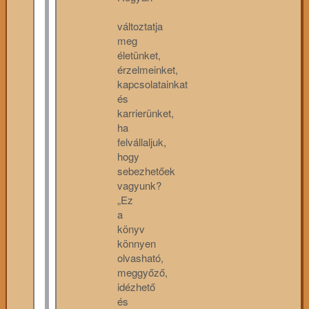
változtatja
meg
életünket,
érzelmeinket,
kapcsolatainkat
és
karrierünket,
ha
felvállaljuk,
hogy
sebezhetőek
vagyunk?
„Ez
a
könyv
könnyen
olvasható,
meggyőző,
idézhető
és