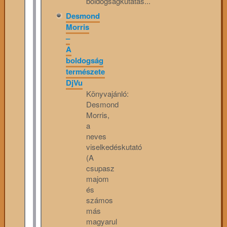
boldogságkutatás...
Desmond
Morris
–
A
boldogság
természete
DjVu
Könyvajánló:
Desmond
Morris,
a
neves
viselkedéskutató
(A
csupasz
majom
és
számos
más
magyarul