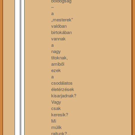
boldogság
–
a
„mesterek”
valóban
birtokában
vannak
a
nagy
titoknak,
amiből
ezek
a
csodálatos
életérzések
kisarjadnak?
Vagy
csak
keresik?
Mi
múlik
rajtunk?...