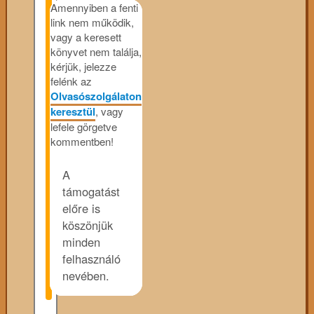
Amennyiben a fenti
link nem működik,
vagy a keresett
könyvet nem találja,
kérjük, jelezze
felénk az
Olvasószolgálaton
keresztül
, vagy
lefele görgetve
kommentben!
A
támogatást
előre is
köszönjük
minden
felhasználó
nevében.