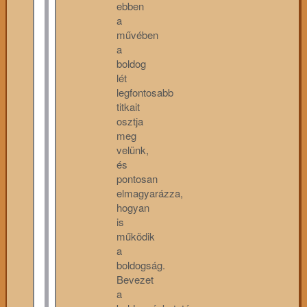
ebben
a
művében
a
boldog
lét
legfontosabb
titkait
osztja
meg
velünk,
és
pontosan
elmagyarázza,
hogyan
is
működik
a
boldogság.
Bevezet
a