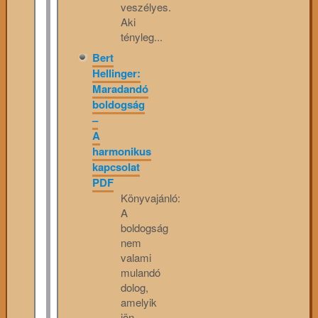
veszélyes.
Aki
tényleg...
Bert
Hellinger:
Maradandó
boldogság
–
A
harmonikus
kapcsolat
PDF
Könyvajánló:
A
boldogság
nem
valami
mulandó
dolog,
amelyik
jön