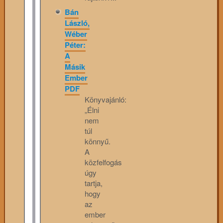
Bán
László,
Wéber
Péter:
A
Másik
Ember
PDF
Könyvajánló:
„Élni
nem
túl
könnyű.
A
közfelfogás
úgy
tartja,
hogy
az
ember