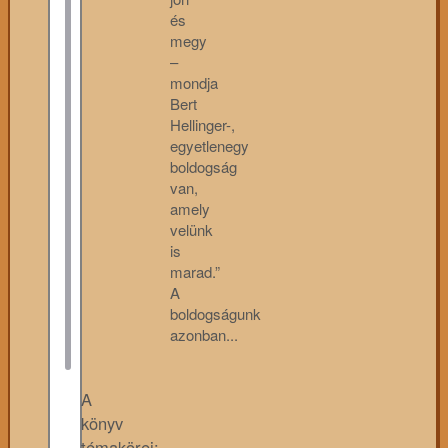
és
megy
–
mondja
Bert
Hellinger-,
egyetlenegy
boldogság
van,
amely
velünk
is
marad.”
A
boldogságunk
azonban...
A
könyv
témakörei: