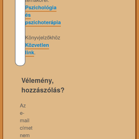
Pszichológia
és
pszichoterápia
Könyvjelzőkhöz
Közvetlen
link
.
Vélemény,
hozzászólás?
Az
e-
mail
címet
nem