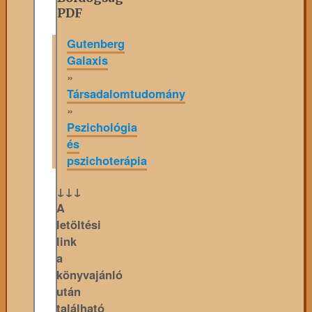
PDF
Gutenberg
Galaxis
»
Társadalomtudomány
»
Pszichológia
és
pszichoterápia
↓↓↓
A
letöltési
link
a
könyvajánló
után
található