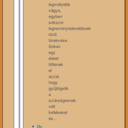
legmélyebb
vágya,
egyben
sokszor
legreménytelenebbnek
tűnő
törekvése.
Sokan
egy
életet
töltenek
el
azzal,
hogy
gyűjtögetik
a
szükségesnek
vélt
kellékeket
és...
Dr.