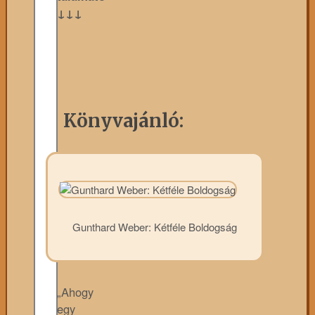
↓↓↓
Könyvajánló:
Gunthard Weber: Kétféle Boldogság
„Ahogy
egy