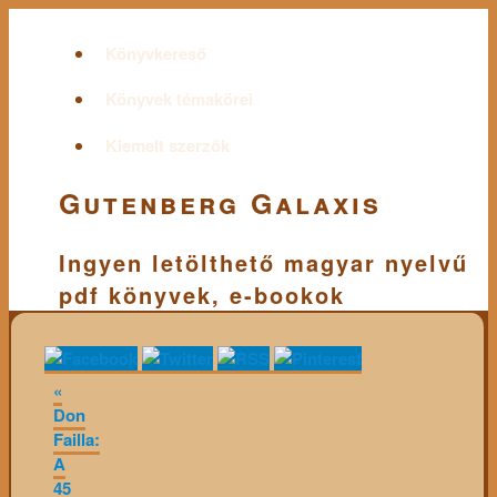
Könyvkereső
Könyvek témakörei
Kiemelt szerzők
Gutenberg Galaxis
Ingyen letölthető magyar nyelvű
pdf könyvek, e-bookok
«
Don
Failla:
A
45