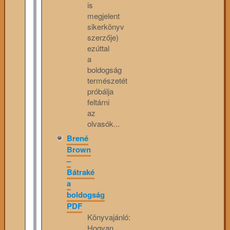
is
megjelent
sikerkönyv
szerzője)
ezúttal
a
boldogság
természetét
próbálja
feltárni
az
olvasók...
Brené
Brown
–
Bátraké
a
boldogság
PDF
Könyvajánló:
Hogyan