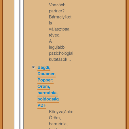
Vonzóbb
partner?
Bármelyiket
is
választotta,
téved.
A
legújabb
pszichológiai
kutatások...
Bagdi,
Daubner,
Popper:
Öröm,
harmónia,
boldogság
PDF
Könyvajánló:
Öröm,
harmónia,