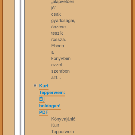
„alapvetően
jó”,
csak
gyarlóságai,
önzése
teszik
rosszá.
Ebben
a
könyvben
ezzel
szemben
azt...
Kurt
Tepperwein:
Élj
boldogan!
PDF
Könyvajánló:
Kurt
Tepperwein