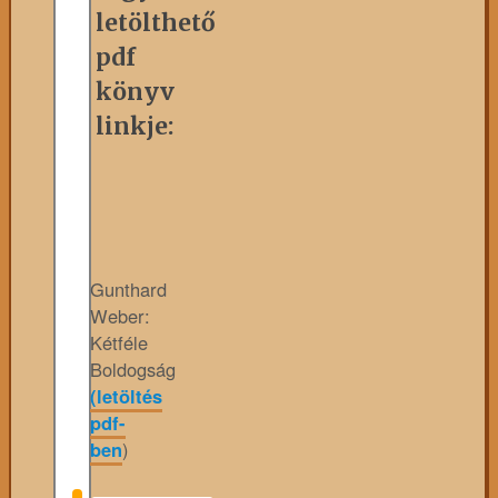
letölthető
pdf
könyv
linkje:
Gunthard
Weber:
Kétféle
Boldogság
(letöltés
pdf-
ben
)