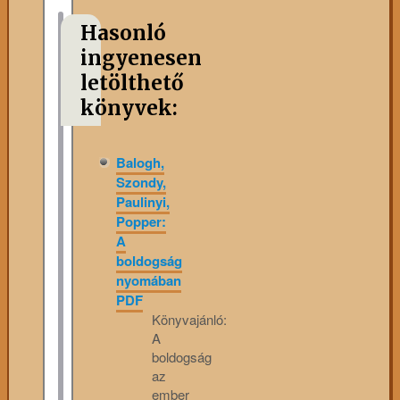
Hasonló
ingyenesen
letölthető
könyvek:
Balogh,
Szondy,
Paulinyi,
Popper:
A
boldogság
nyomában
PDF
Könyvajánló:
A
boldogság
az
ember