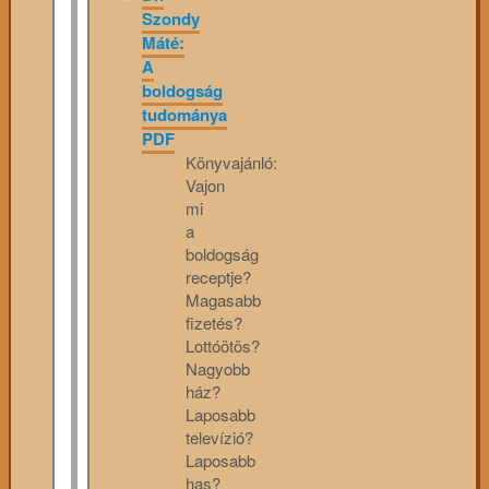
Szondy
Máté:
A
boldogság
tudománya
PDF
Könyvajánló:
Vajon
mi
a
boldogság
receptje?
Magasabb
fizetés?
Lottóötös?
Nagyobb
ház?
Laposabb
televízió?
Laposabb
has?