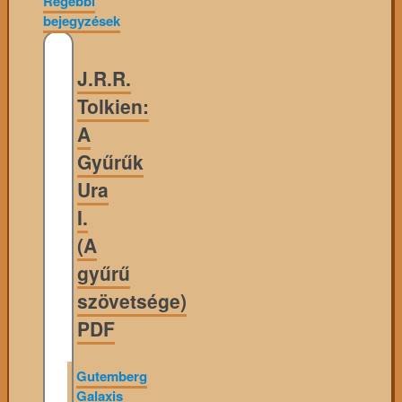
Régebbi
bejegyzések
J.R.R.
Tolkien:
A
Gyűrűk
Ura
I.
(A
gyűrű
szövetsége)
PDF
Gutemberg
Galaxis