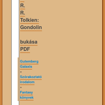
R.
R.
Tolkien:
Gondolin
bukása
PDF
Gutemberg
Galaxis
»
Szórakoztató
irodalom
»
Fantasy
könyvek