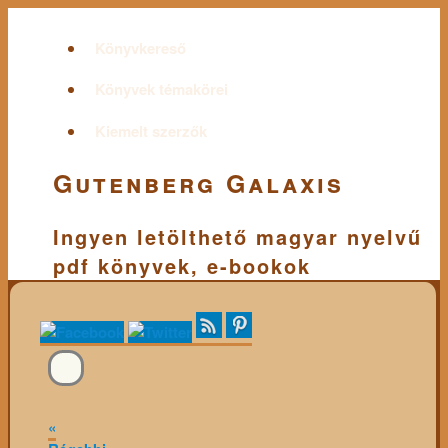
Könyvkereső
Könyvek témakörei
Kiemelt szerzők
Gutenberg Galaxis
Ingyen letölthető magyar nyelvű
pdf könyvek, e-bookok
«