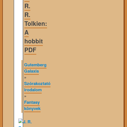
R.
R.
Tolkien:
A
hobbit
PDF
Gutemberg
Galaxis
»
Szórakoztató
irodalom
»
Fantasy
könyvek