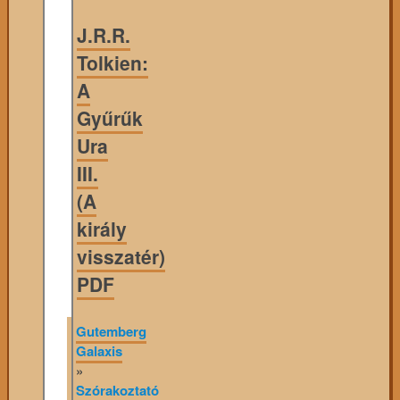
J.R.R.
Tolkien:
A
Gyűrűk
Ura
III.
(A
király
visszatér)
PDF
Gutemberg
Galaxis
»
Szórakoztató