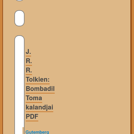
J.
R.
R.
Tolkien:
Bombadil
Toma
kalandjai
PDF
Gutemberg