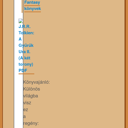
Fantasy
könyvek
Könyvajánló:
Különös
világba
visz
ez
a
regény: