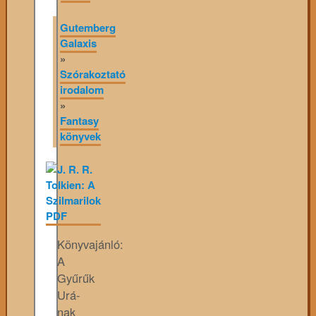
Gutemberg
Galaxis
»
Szórakoztató
irodalom
»
Fantasy
könyvek
Könyvajánló:
A
Gyűrűk
Urá-
nak