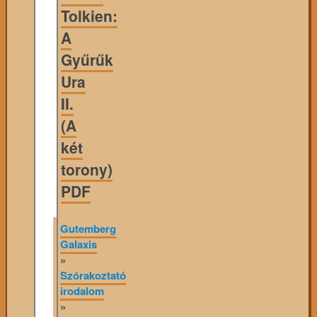
Tolkien:
A
Gyűrűk
Ura
II.
(A
két
torony)
PDF
Gutemberg
Galaxis
»
Szórakoztató
irodalom
»