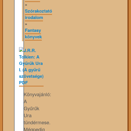
»
Szórakoztató
irodalom
»
Fantasy
könyvek
Könyvajánló:
A
Gyűrűk
Ura
tündérmese.
Mégpedig