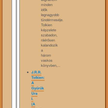
minden
idők
legnagyobb
tündérmeséje.
Tolkien
képzelete
szabadon,
ráérősen
kalandozik
a
három
vaskos
könyvben,...
J.R.R.
Tolkien:
A
Gyűrűk
Ura
I.
(A