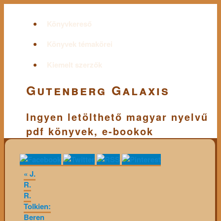
Könyvkereső
Könyvek témakörei
Kiemelt szerzők
Gutenberg Galaxis
Ingyen letölthető magyar nyelvű
pdf könyvek, e-bookok
«
J.
R.
R.
Tolkien:
Beren