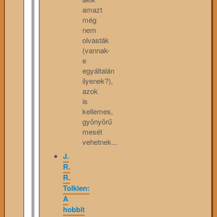
amazt
még
nem
olvasták
(vannak-
e
egyáltalán
ilyenek?),
azok
is
kellemes,
gyönyörű
mesét
vehetnek...
J.
R.
R.
Tolkien:
A
hobbit