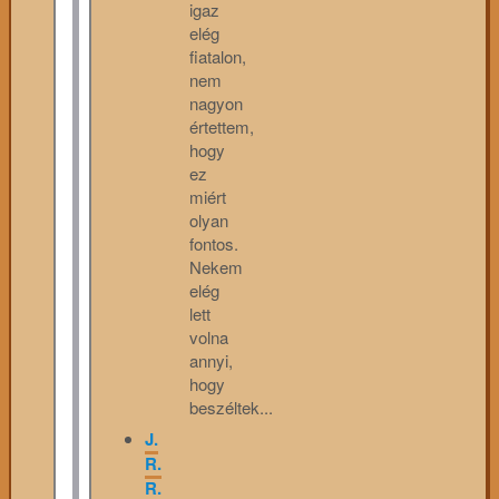
igaz
elég
fiatalon,
nem
nagyon
értettem,
hogy
ez
miért
olyan
fontos.
Nekem
elég
lett
volna
annyi,
hogy
beszéltek...
J.
R.
R.