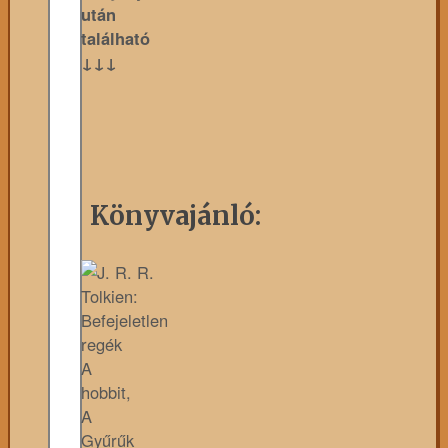
után
található
↓↓↓
Könyvajánló:
A
hobbit,
A
Gyűrűk