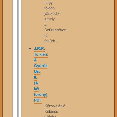
nagy
földön
játszódik,
amely
a
Szürkeréven
túl
feküdt...
J.R.R.
Tolkien:
A
Gyűrűk
Ura
II.
(A
két
torony)
PDF
Könyvajánló:
Különös
világba