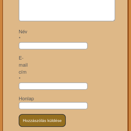
Név
*
E-
mail
cím
*
Honlap