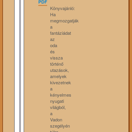
PDF
Könyvajánló:
Ha
megmozgatják
a
fantáziádat
az
oda
és
vissza
történő
utazások,
amelyek
kivezetnek
a
kényelmes
nyugati
világból,
a
Vadon
szegélyén
túlra,