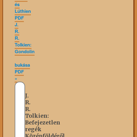
és
Lúthien
PDF
J.
R.
R.
Tolkien:
Gondolin
bukása
PDF
»
J.
R.
R.
Tolkien:
Befejezetlen
regék
Középföldéről