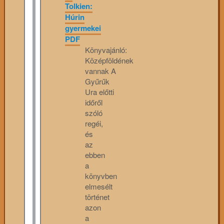
Tolkien:
Húrin
gyermekei
PDF
Könyvajánló:
Középföldének
vannak A
Gyűrűk
Ura előtti
időről
szóló
regéi,
és
az
ebben
a
könyvben
elmesélt
történet
azon
a