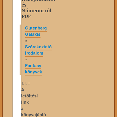
és
Númenorról
PDF
Gutenberg
Galaxis
»
Szórakoztató
irodalom
»
Fantasy
könyvek
↓↓↓
A
letöltési
link
a
könyvajánló