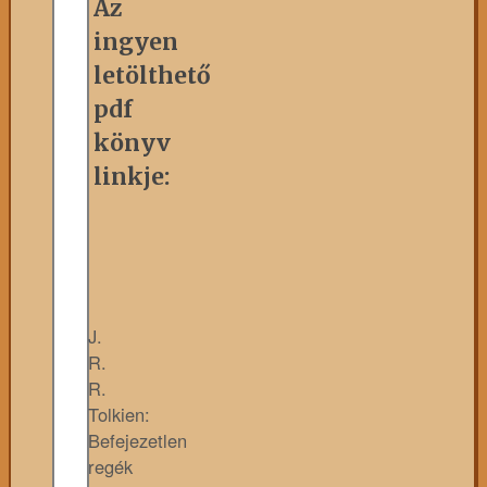
Az
ingyen
letölthető
pdf
könyv
linkje:
J.
R.
R.
Tolkien:
Befejezetlen
regék