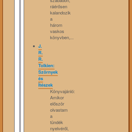
szabadon,
ráérősen
kalandozik
a
három
vaskos
könyvben,...
J.
R.
R.
Tolkien:
Szörnyek
és
Ítészek
Könyvajánló:
Amikor
először
olvastam
a
tündék
nyelvéről,