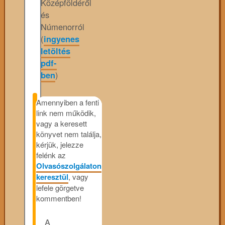
Középföldéről
és
Númenorról
(
ingyenes
letöltés
pdf-
ben
)
Amennyiben a fenti
link nem működik,
vagy a keresett
könyvet nem találja,
kérjük, jelezze
felénk az
Olvasószolgálaton
keresztül
, vagy
lefele görgetve
kommentben!
A