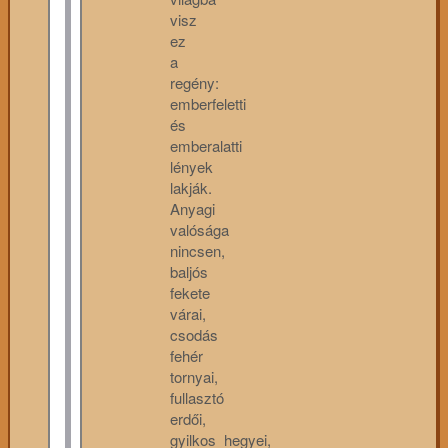
visz
ez
a
regény:
emberfeletti
és
emberalatti
lények
lakják.
Anyagi
valósága
nincsen,
baljós
fekete
várai,
csodás
fehér
tornyai,
fullasztó
erdői,
gyilkos hegyei,