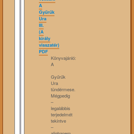
A
Gyűrűk
Ura
III.
(A
király
visszatér)
PDF
Könyvajánló:
A
Gyűrűk
Ura
tündérmese.
Mégpedig
–
legalábbis
terjedelmét
tekintve
–
alighanem