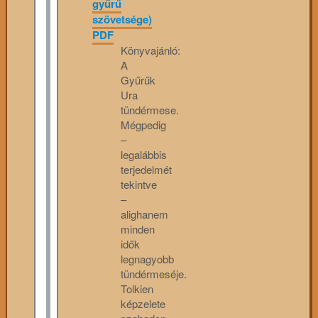
gyűrű
szövetsége)
PDF
Könyvajánló:
A
Gyűrűk
Ura
tündérmese.
Mégpedig
–
legalábbis
terjedelmét
tekintve
–
alighanem
minden
idők
legnagyobb
tündérmeséje.
Tolkien
képzelete