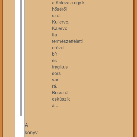
a Kalevala egyik
hőséről
szól.
Kullervo,
Kalervo
fia
természetfeletti
erővel
bír
és
tragikus
sors
vár
rá.
Bosszút
esküszik
a...
A
könyv