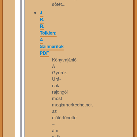
sötét...
J.
R.
R.
Tolkien:
A
Szilmarilok
PDF
Könyvajánló:
A
Gyűrűk
Urá-
nak
rajongói
most
megismerkedhetnek
az
előtörténettel
–
ám
akik