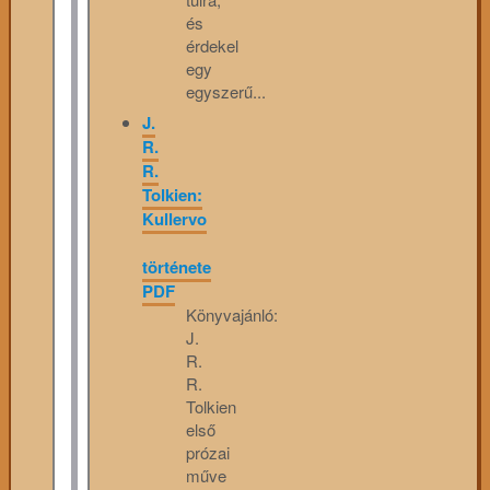
és
érdekel
egy
egyszerű...
J.
R.
R.
Tolkien:
Kullervo
története
PDF
Könyvajánló:
J.
R.
R.
Tolkien
első
prózai
műve