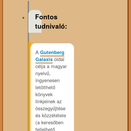
Fontos
tudnivaló:
A
Gutenberg
Galaxis
oldal
célja a magyar
nyelvű,
ingyenesen
letölthető
könyvek
linkjeinek az
összegyűjtése
és közzététele
(a keresőben
fellelhető