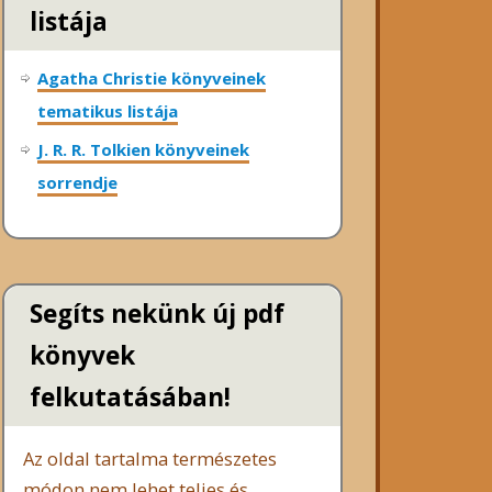
listája
Agatha Christie könyveinek
tematikus listája
J. R. R. Tolkien könyveinek
sorrendje
Segíts nekünk új pdf
könyvek
felkutatásában!
Az oldal tartalma természetes
módon nem lehet teljes és