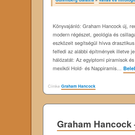
Könyvajánló: Graham Hancock új, ren
modern régészet, geológia és csillagá
eszközeit segítségül hívva drasztiku
felfedi az alábbi építmények illetve j
hálózatát: Az egyiptomi piramisok é
mexikói Hold- és Nappiramis…
Bele
Címke
Graham Hancock
Graham Hancock –