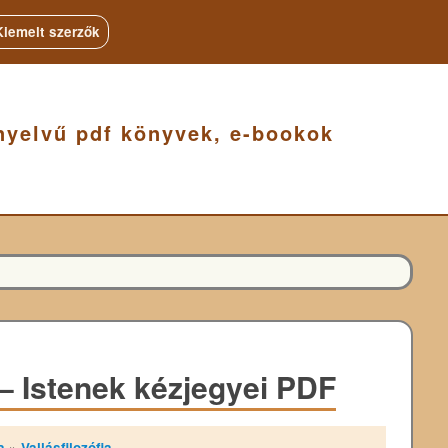
Kiemelt szerzők
nyelvű pdf könyvek, e-bookok
 Istenek kézjegyei PDF
a
»
Vallásfilozófia