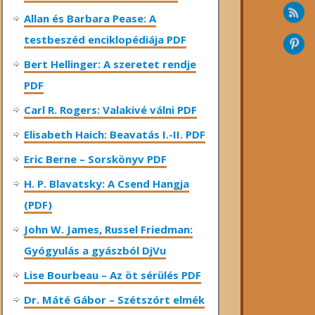
Allan és Barbara Pease: A
testbeszéd enciklopédiája PDF
Bert Hellinger: A ​szeretet rendje
PDF
Carl R. Rogers: Valakivé válni PDF
Elisabeth Haich: Beavatás I.-II. PDF
Eric Berne – Sorskönyv PDF
H. P. Blavatsky: A Csend Hangja
(PDF)
John W. James, Russel Friedman:
Gyógyulás a gyászból DjVu
Lise Bourbeau – Az öt sérülés PDF
Dr. Máté Gábor – Szétszórt elmék