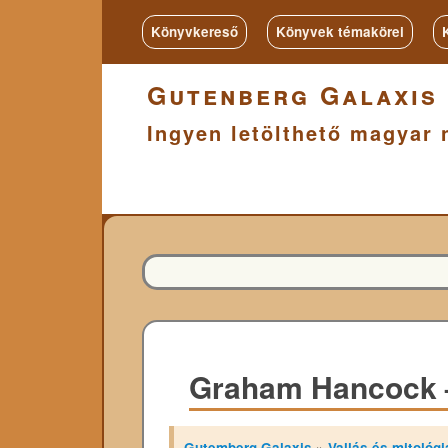
Könyvkereső
Könyvek témakörei
Gutenberg Galaxis
Ingyen letölthető magyar 
Graham Hancock –
Gutemberg Galaxis
»
Vallás és mitológi