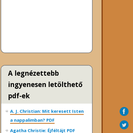
A legnézettebb
ingyenesen letölthető
pdf-ek
A. J. Christian: Mit keresett Isten
a nappalimban? PDF
Agatha Christie: Éjféltájt PDF