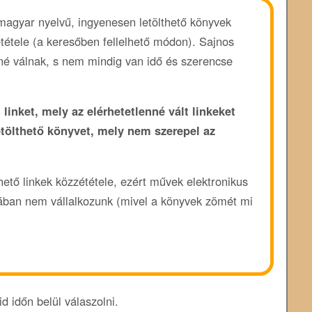
 magyar nyelvű, ingyenesen letölthető könyvek
ététele (a keresőben fellelhető módon). Sajnos
enné válnak, s nem mindig van idő és szerencse
 linket, mely az elérhetetlenné vált linkeket
etölthető könyvet, mely nem szerepel az
rhető linkek közzététele, ezért művek elektronikus
ában nem vállalkozunk (mivel a könyvek zömét mi
d időn belül válaszolni.