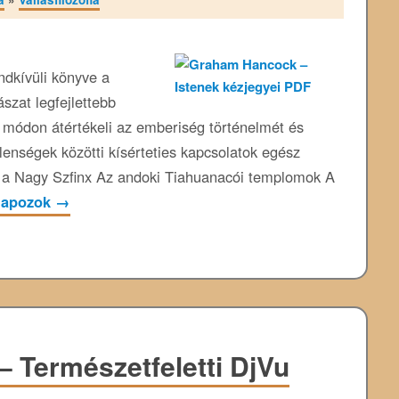
dkívüli könyve a
szat legfejlettebb
s módon átértékeli az emberiség történelmét és
elenségek közötti kísérteties kapcsolatok egész
s a Nagy Szfinx Az andoki Tiahuanacói templomok A
lapozok
→
 Természetfeletti DjVu