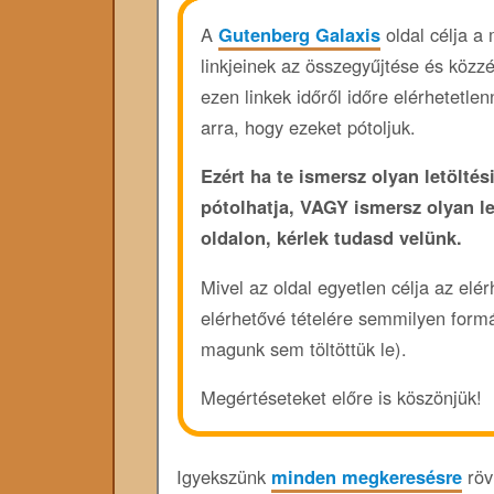
A
Gutenberg Galaxis
oldal célja a
linkjeinek az összegyűjtése és közz
ezen linkek időről időre elérhetetl
arra, hogy ezeket pótoljuk.
Ezért ha te ismersz olyan letöltési
pótolhatja, VAGY ismersz olyan l
oldalon, kérlek tudasd velünk.
Mivel az oldal egyetlen célja az elé
elérhetővé tételére semmilyen form
magunk sem töltöttük le).
Megértéseteket előre is köszönjük!
Igyekszünk
minden megkeresésre
rövi