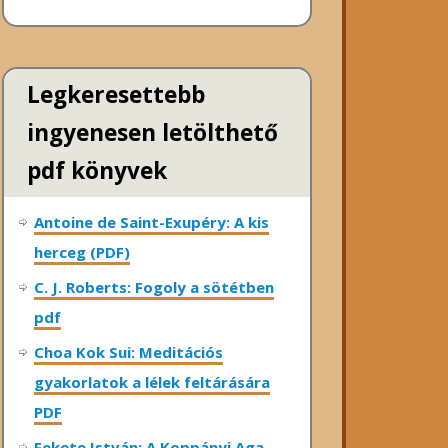
Legkeresettebb
ingyenesen letölthető
pdf könyvek
Antoine de Saint-Exupéry: A kis
herceg (PDF)
C. J. Roberts: Fogoly a sötétben
pdf
Choa Kok Sui: Meditációs
gyakorlatok a lélek feltárására
PDF
Fekete István: A Koppányi Aga