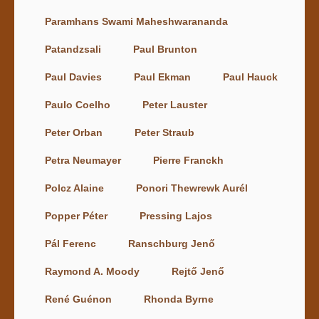
Paramhans Swami Maheshwarananda
Patandzsali
Paul Brunton
Paul Davies
Paul Ekman
Paul Hauck
Paulo Coelho
Peter Lauster
Peter Orban
Peter Straub
Petra Neumayer
Pierre Franckh
Polcz Alaine
Ponori Thewrewk Aurél
Popper Péter
Pressing Lajos
Pál Ferenc
Ranschburg Jenő
Raymond A. Moody
Rejtő Jenő
René Guénon
Rhonda Byrne