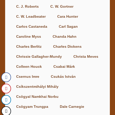
C. J. Roberts
C. W. Gortner
C. W. Leadbeater
Cara Hunter
Carlos Castaneda
Carl Sagan
Caroline Myss
Chanda Hahn
Charles Berlitz
Charles Dickens
Chrissie Gallagher-Mundy
Christa Meves
Colleen Houck
Csabai Márk
Csernus Imre
Csukás István
Csíkszentmihályi Mihály
Csögyal Namkhai Norbu
Csögyam Trungpa
Dale Carnegie