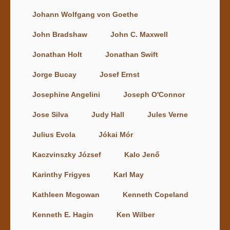
Johann Wolfgang von Goethe
John Bradshaw
John C. Maxwell
Jonathan Holt
Jonathan Swift
Jorge Bucay
Josef Ernst
Josephine Angelini
Joseph O'Connor
Jose Silva
Judy Hall
Jules Verne
Julius Evola
Jókai Mór
Kaczvinszky József
Kalo Jenő
Karinthy Frigyes
Karl May
Kathleen Mcgowan
Kenneth Copeland
Kenneth E. Hagin
Ken Wilber