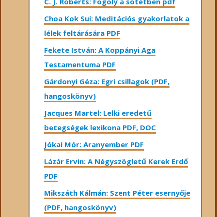
C. J. Roberts: Fogoly a sötétben pdf
Choa Kok Sui: Meditációs gyakorlatok a
lélek feltárására PDF
Fekete István: A Koppányi Aga
Testamentuma PDF
Gárdonyi Géza: Egri csillagok (PDF,
hangoskönyv)
Jacques Martel: Lelki eredetű
betegségek lexikona PDF, DOC
Jókai Mór: Aranyember PDF
Lázár Ervin: A Négyszögletű Kerek Erdő
PDF
Mikszáth Kálmán: Szent Péter esernyője
(PDF, hangoskönyv)