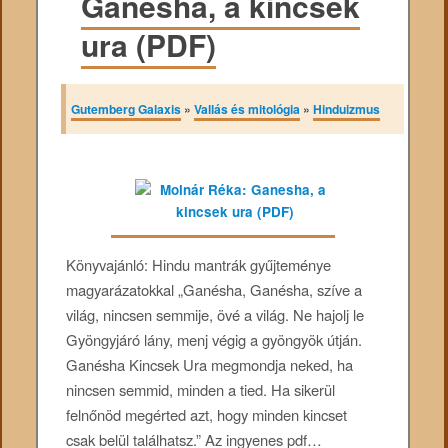
Ganesha, a kincsek
ura (PDF)
Gutemberg Galaxis
»
Vallás és mitológia
»
Hinduizmus
Könyvajánló: Hindu mantrák gyűjteménye
magyarázatokkal „Ganésha, Ganésha, szíve a
világ, nincsen semmije, övé a világ. Ne hajolj le
Gyöngyjáró lány, menj végig a gyöngyök útján.
Ganésha Kincsek Ura megmondja neked, ha
nincsen semmid, minden a tied. Ha sikerül
felnőnöd megérted azt, hogy minden kincset
csak belül találhatsz.” Az ingyenes pdf…