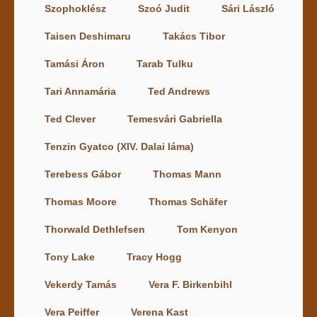
Szophoklész
Szoó Judit
Sári László
Taisen Deshimaru
Takács Tibor
Tamási Áron
Tarab Tulku
Tari Annamária
Ted Andrews
Ted Clever
Temesvári Gabriella
Tenzin Gyatco (XIV. Dalai láma)
Terebess Gábor
Thomas Mann
Thomas Moore
Thomas Schäfer
Thorwald Dethlefsen
Tom Kenyon
Tony Lake
Tracy Hogg
Vekerdy Tamás
Vera F. Birkenbihl
Vera Peiffer
Verena Kast