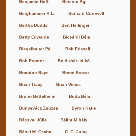
Benjamin Hoff
Berente Ági
Berghammer Rita
Bernard Cornwell
Bertha Dudde
Bert Hellinger
Betty Edwards
Bicsérdi Béla
Biegelbauer Pál
Bob Frissell
Bob Proctor
Boldizsár Ildikó
Brandon Bays
Brené Brown
Brian Tracy
Brian Weiss
Bruno Bettelheim
Buda Béla
Bunyevácz Zsuzsa
Byron Katie
Bácskai Júlia
Bálint Mihály
Bánki M. Csaba
C. G. Jung