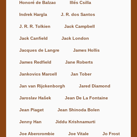
Honoré de Balzac
Illés Csilla
Indrek Hargla
J. R. dos Santos
J. R. R. Tolkien
Jack Campbell
Jack Canfield
Jack London
Jacques de Langre
James Hollis
James Redfield
Jane Roberts
Jankovics Marcell
Jan Tober
Jan van Rijckenborgh
Jared Diamond
Jaroslav Hašek
Jean De La Fontaine
Jean Piaget
Jean Shinoda Bolen
Jenny Han
Jiddu Krishnamurti
Joe Abercrombie
Joe Vitale
Jo Frost