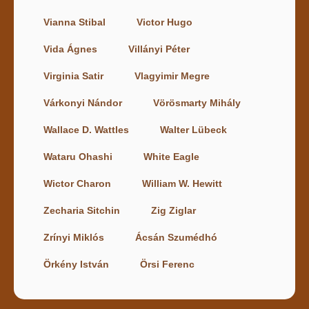
Vianna Stibal
Victor Hugo
Vida Ágnes
Villányi Péter
Virginia Satir
Vlagyimir Megre
Várkonyi Nándor
Vörösmarty Mihály
Wallace D. Wattles
Walter Lübeck
Wataru Ohashi
White Eagle
Wictor Charon
William W. Hewitt
Zecharia Sitchin
Zig Ziglar
Zrínyi Miklós
Ácsán Szumédhó
Örkény István
Örsi Ferenc