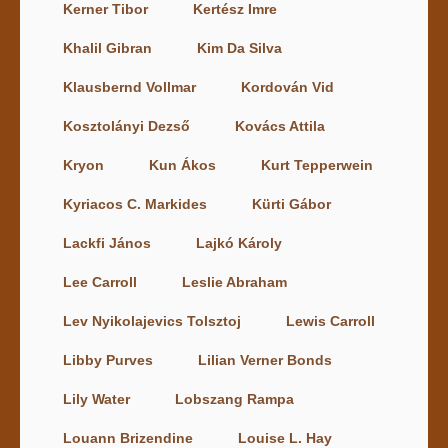
Kerner Tibor
Kertész Imre
Khalil Gibran
Kim Da Silva
Klausbernd Vollmar
Kordován Vid
Kosztolányi Dezső
Kovács Attila
Kryon
Kun Ákos
Kurt Tepperwein
Kyriacos C. Markides
Kürti Gábor
Lackfi János
Lajkó Károly
Lee Carroll
Leslie Abraham
Lev Nyikolajevics Tolsztoj
Lewis Carroll
Libby Purves
Lilian Verner Bonds
Lily Water
Lobszang Rampa
Louann Brizendine
Louise L. Hay