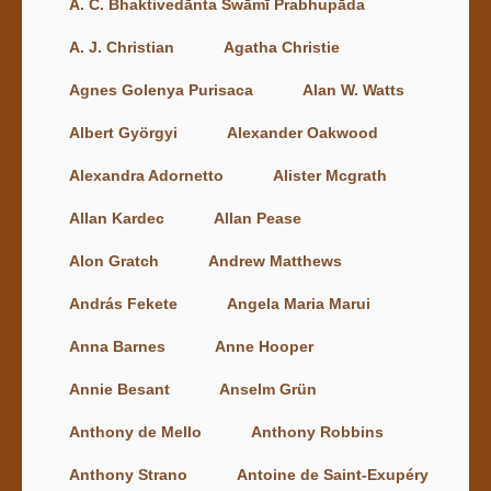
A. C. Bhaktivedānta Swāmī Prabhupāda
A. J. Christian
Agatha Christie
Agnes Golenya Purisaca
Alan W. Watts
Albert Györgyi
Alexander Oakwood
Alexandra Adornetto
Alister Mcgrath
Allan Kardec
Allan Pease
Alon Gratch
Andrew Matthews
András Fekete
Angela Maria Marui
Anna Barnes
Anne Hooper
Annie Besant
Anselm Grün
Anthony de Mello
Anthony Robbins
Anthony Strano
Antoine de Saint-Exupéry