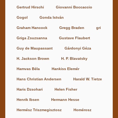
Gertrud Hirschi
Giovanni Boccaccio
Gogol
Gonda István
Graham Hancock
Gregg Braden
gri
Griga Zsuzsanna
Gustave Flaubert
Guy de Maupassant
Gárdonyi Géza
H. Jackson Brown
H. P. Blavatsky
Hamvas Béla
Hankiss Elemér
Hans Christian Andersen
Harald W. Tietze
Haris Dzsohari
Helen Fisher
Henrik Ibsen
Hermann Hesse
Hermész Triszmegisztosz
Homérosz