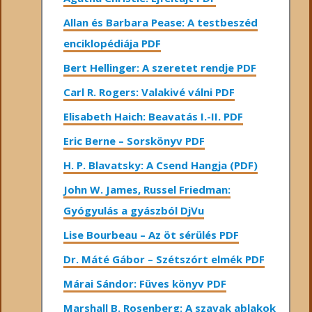
Allan és Barbara Pease: A testbeszéd
enciklopédiája PDF
Bert Hellinger: A ​szeretet rendje PDF
Carl R. Rogers: Valakivé válni PDF
Elisabeth Haich: Beavatás I.-II. PDF
Eric Berne – Sorskönyv PDF
H. P. Blavatsky: A Csend Hangja (PDF)
John W. James, Russel Friedman:
Gyógyulás a gyászból DjVu
Lise Bourbeau – Az öt sérülés PDF
Dr. Máté Gábor – Szétszórt elmék PDF
Márai Sándor: Füves könyv PDF
Marshall B. Rosenberg: A szavak ablakok