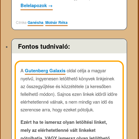
Belelapozok
→
Címke
Ganésha
,
Molnár Réka
Fontos tudnivaló:
A
Gutenberg Galaxis
oldal célja a magyar
nyelvű, ingyenesen letölthető könyvek linkjeinek
az összegyűjtése és közzététele (a keresőben
fellelhető módon). Sajnos ezen linkek időről időre
elérhetetlenné válnak, s nem mindig van idő és
szerencse arra, hogy ezeket pótoljuk.
Ezért ha te ismersz olyan letöltési linket,
mely az elérhetetlenné vált linkeket
pótolhatja, VAGY ismersz olyan letölthető