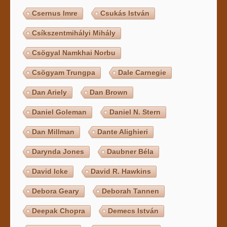
Csernus Imre
Csukás István
Csíkszentmihályi Mihály
Csögyal Namkhai Norbu
Csögyam Trungpa
Dale Carnegie
Dan Ariely
Dan Brown
Daniel Goleman
Daniel N. Stern
Dan Millman
Dante Alighieri
Darynda Jones
Daubner Béla
David Icke
David R. Hawkins
Debora Geary
Deborah Tannen
Deepak Chopra
Demecs István