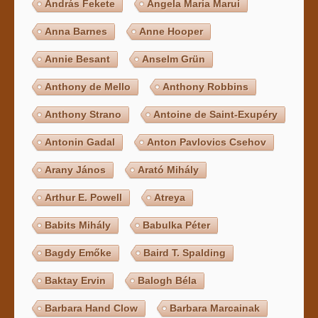
András Fekete
Angela Maria Marui
Anna Barnes
Anne Hooper
Annie Besant
Anselm Grün
Anthony de Mello
Anthony Robbins
Anthony Strano
Antoine de Saint-Exupéry
Antonin Gadal
Anton Pavlovics Csehov
Arany János
Arató Mihály
Arthur E. Powell
Atreya
Babits Mihály
Babulka Péter
Bagdy Emőke
Baird T. Spalding
Baktay Ervin
Balogh Béla
Barbara Hand Clow
Barbara Marcainak