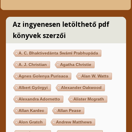
Az ingyenesen letölthető pdf
könyvek szerzői
A. C. Bhaktivedānta Swāmī Prabhupāda
A. J. Christian
Agatha Christie
Agnes Golenya Purisaca
Alan W. Watts
Albert Györgyi
Alexander Oakwood
Alexandra Adornetto
Alister Mcgrath
Allan Kardec
Allan Pease
Alon Gratch
Andrew Matthews