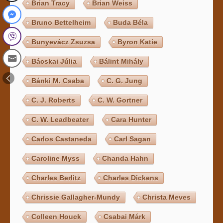
Brian Tracy
Brian Weiss
Bruno Bettelheim
Buda Béla
Bunyevácz Zsuzsa
Byron Katie
Bácskai Júlia
Bálint Mihály
Bánki M. Csaba
C. G. Jung
C. J. Roberts
C. W. Gortner
C. W. Leadbeater
Cara Hunter
Carlos Castaneda
Carl Sagan
Caroline Myss
Chanda Hahn
Charles Berlitz
Charles Dickens
Chrissie Gallagher-Mundy
Christa Meves
Colleen Houck
Csabai Márk