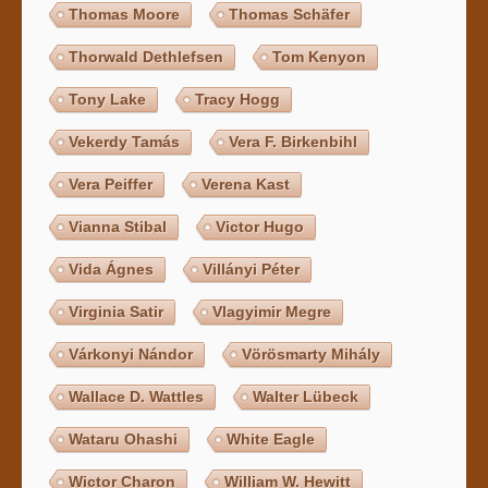
Thomas Moore
Thomas Schäfer
Thorwald Dethlefsen
Tom Kenyon
Tony Lake
Tracy Hogg
Vekerdy Tamás
Vera F. Birkenbihl
Vera Peiffer
Verena Kast
Vianna Stibal
Victor Hugo
Vida Ágnes
Villányi Péter
Virginia Satir
Vlagyimir Megre
Várkonyi Nándor
Vörösmarty Mihály
Wallace D. Wattles
Walter Lübeck
Wataru Ohashi
White Eagle
Wictor Charon
William W. Hewitt