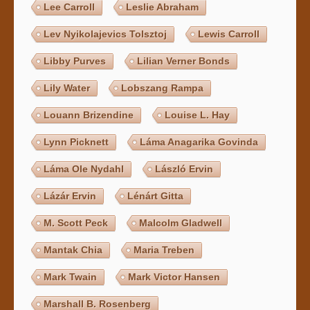
Lee Carroll
Leslie Abraham
Lev Nyikolajevics Tolsztoj
Lewis Carroll
Libby Purves
Lilian Verner Bonds
Lily Water
Lobszang Rampa
Louann Brizendine
Louise L. Hay
Lynn Picknett
Láma Anagarika Govinda
Láma Ole Nydahl
László Ervin
Lázár Ervin
Lénárt Gitta
M. Scott Peck
Malcolm Gladwell
Mantak Chia
Maria Treben
Mark Twain
Mark Victor Hansen
Marshall B. Rosenberg