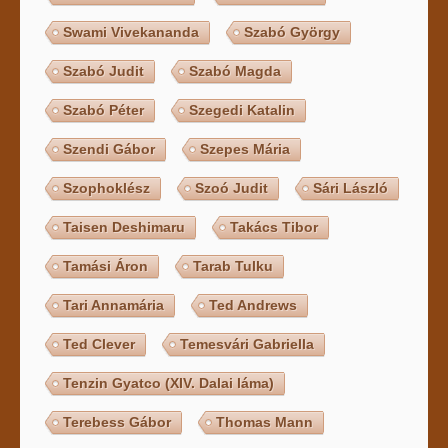
Swami Vivekananda
Szabó György
Szabó Judit
Szabó Magda
Szabó Péter
Szegedi Katalin
Szendi Gábor
Szepes Mária
Szophoklész
Szoó Judit
Sári László
Taisen Deshimaru
Takács Tibor
Tamási Áron
Tarab Tulku
Tari Annamária
Ted Andrews
Ted Clever
Temesvári Gabriella
Tenzin Gyatco (XIV. Dalai láma)
Terebess Gábor
Thomas Mann