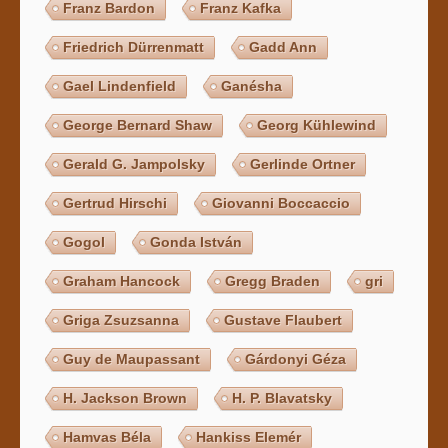
Franz Bardon
Franz Kafka
Friedrich Dürrenmatt
Gadd Ann
Gael Lindenfield
Ganésha
George Bernard Shaw
Georg Kühlewind
Gerald G. Jampolsky
Gerlinde Ortner
Gertrud Hirschi
Giovanni Boccaccio
Gogol
Gonda István
Graham Hancock
Gregg Braden
gri
Griga Zsuzsanna
Gustave Flaubert
Guy de Maupassant
Gárdonyi Géza
H. Jackson Brown
H. P. Blavatsky
Hamvas Béla
Hankiss Elemér