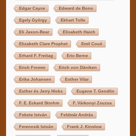
Edgar Cayce
Edward de Bono
Egely György
Ekhart Tolle
Eli Jaxon-Bear
Elisabeth Haich
Elizabeth Clare Prophet
Emil Coué
Erhard F. Freitag
Eric Berne
Erich Fromm
Erich von Däniken
Erika Johansen
Esther Vilar
Esther és Jerry Hicks
Eugene T. Gendlin
F. E. Eckard Strohm
F. Várkonyi Zsuzsa
Fekete István
Feldmár András
Ferencsik István
Frank J. Kinslow