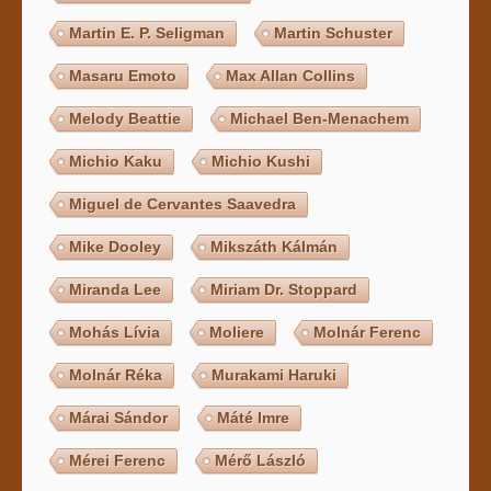
Martin E. P. Seligman
Martin Schuster
Masaru Emoto
Max Allan Collins
Melody Beattie
Michael Ben-Menachem
Michio Kaku
Michio Kushi
Miguel de Cervantes Saavedra
Mike Dooley
Mikszáth Kálmán
Miranda Lee
Miriam Dr. Stoppard
Mohás Lívia
Moliere
Molnár Ferenc
Molnár Réka
Murakami Haruki
Márai Sándor
Máté Imre
Mérei Ferenc
Mérő László