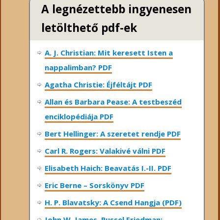
A legnézettebb ingyenesen
letölthető pdf-ek
A. J. Christian: Mit keresett Isten a
nappalimban? PDF
Agatha Christie: Éjféltájt PDF
Allan és Barbara Pease: A testbeszéd
enciklopédiája PDF
Bert Hellinger: A ​szeretet rendje PDF
Carl R. Rogers: Valakivé válni PDF
Elisabeth Haich: Beavatás I.-II. PDF
Eric Berne – Sorskönyv PDF
H. P. Blavatsky: A Csend Hangja (PDF)
John W. James, Russel Friedman: