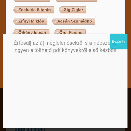
Zecharia Sitchin
Zig Ziglar
Zrínyi Miklós
Ácsán Szumédhó
Örkény István
Örsi Ferenc
Értesülj az új megjelenésekről s a népszerű,
ingyen eltölthető pdf könyvekről első kézből!
Legújabb ingyenesen letölthető
PDF könyvek, e-bookok
Stephenie Meyer: Alkonyat (Twilight Saga 1.)
Kedves Látogató! Tájékoztatjuk, hogy a honlap felhasználói
(PDF)
élmény fokozásának érdekében sütiket alkalmazunk. A
honlapunk használatával ön a tájékoztatásunkat tudomásul
Stephenie Meyer: Újhold (Twilight Saga 2.) (PDF)
veszi.
Stephenie Meyer: Napfogyatkozás (Twilight
Elfogadom
Nem
Adatkezelési tájékoztató
Saga 3.) (PDF)