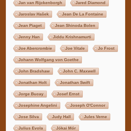
Jan van Rijckenborgh
Jared Diamond
Jaroslav Hašek
Jean De La Fontaine
Jean Piaget
Jean Shinoda Bolen
Jenny Han
Jiddu Krishnamurti
Joe Abercrombie
Joe Vitale
Jo Frost
Johann Wolfgang von Goethe
John Bradshaw
John C. Maxwell
Jonathan Holt
Jonathan Swift
Jorge Bucay
Josef Ernst
Josephine Angelini
Joseph O'Connor
Jose Silva
Judy Hall
Jules Verne
Julius Evola
Jókai Mór