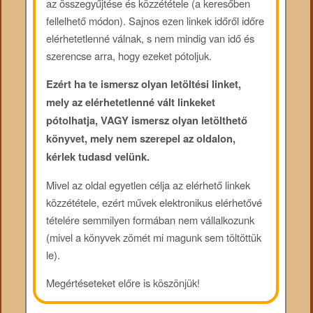
az összegyűjtése és közzététele (a keresőben
fellelhető módon). Sajnos ezen linkek időről időre
elérhetetlenné válnak, s nem mindig van idő és
szerencse arra, hogy ezeket pótoljuk.
Ezért ha te ismersz olyan letöltési linket,
mely az elérhetetlenné vált linkeket
pótolhatja, VAGY ismersz olyan letölthető
könyvet, mely nem szerepel az oldalon,
kérlek tudasd velünk.
Mivel az oldal egyetlen célja az elérhető linkek
közzététele, ezért művek elektronikus elérhetővé
tételére semmilyen formában nem vállalkozunk
(mivel a könyvek zömét mi magunk sem töltöttük
le).
Megértéseteket előre is köszönjük!