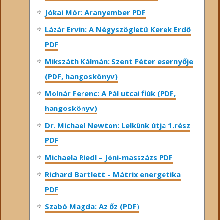
Jókai Mór: Aranyember PDF
Lázár Ervin: A Négyszögletű Kerek Erdő
PDF
Mikszáth Kálmán: Szent Péter esernyője
(PDF, hangoskönyv)
Molnár Ferenc: A Pál utcai fiúk (PDF,
hangoskönyv)
Dr. Michael Newton: Lelkünk útja 1.rész
PDF
Michaela Riedl – Jóni-masszázs PDF
Richard Bartlett – Mátrix energetika
PDF
Szabó Magda: Az őz (PDF)