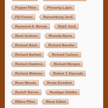
Popper Péter
Pressing Lajos
Pál Ferenc
Ranschburg Jenő
Raymond A. Moody
Rejtő Jenő
René Guénon
Rhonda Byrne
Richard Bach
Richard Bandler
Richard Bartlett
Richard Carlson
Richard Dawkins
Richard Morgan
Richard Webster
Robert T. Kiyosaki
Rose Woods
Rosta Erzsébet
Rudolf Steiner
Ruediger Dahlke
Rákos Péter
Révai Gábor