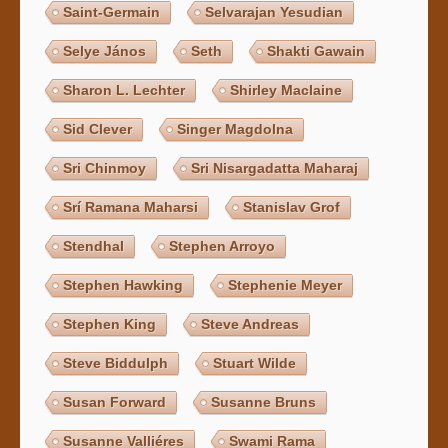
Saint-Germain
Selvarajan Yesudian
Selye János
Seth
Shakti Gawain
Sharon L. Lechter
Shirley Maclaine
Sid Clever
Singer Magdolna
Sri Chinmoy
Sri Nisargadatta Maharaj
Srí Ramana Maharsi
Stanislav Grof
Stendhal
Stephen Arroyo
Stephen Hawking
Stephenie Meyer
Stephen King
Steve Andreas
Steve Biddulph
Stuart Wilde
Susan Forward
Susanne Bruns
Susanne Valliéres
Swami Rama