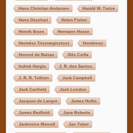
Hans Christian Andersen
Harald W. Tietze
Haris Dzsohari
Helen Fisher
Henrik Ibsen
Hermann Hesse
Hermész Triszmegisztosz
Homérosz
Honoré de Balzac
Illés Csilla
Indrek Hargla
J. R. dos Santos
J. R. R. Tolkien
Jack Campbell
Jack Canfield
Jack London
Jacques de Langre
James Hollis
James Redfield
Jane Roberts
Jankovics Marcell
Jan Tober