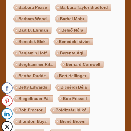
Barbara Pease
Barbara Taylor Bradford
Barbara Wood
Barbel Mohr
Bart D. Ehrman
Belső Nóra
Benedek Elek
Benedek István
Benjamin Hoff
Berente Ági
Berghammer Rita
Bernard Cornwell
Bertha Dudde
Bert Hellinger
Betty Edwards
Bicsérdi Béla
Biegelbauer Pál
Bob Frissell
Bob Proctor
Boldizsár Ildikó
Brandon Bays
Brené Brown