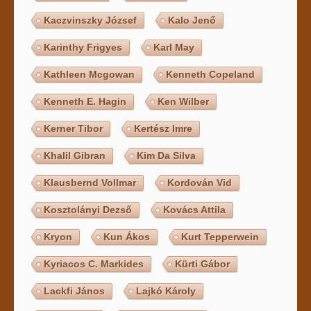
Kaczvinszky József
Kalo Jenő
Karinthy Frigyes
Karl May
Kathleen Mcgowan
Kenneth Copeland
Kenneth E. Hagin
Ken Wilber
Kerner Tibor
Kertész Imre
Khalil Gibran
Kim Da Silva
Klausbernd Vollmar
Kordován Vid
Kosztolányi Dezső
Kovács Attila
Kryon
Kun Ákos
Kurt Tepperwein
Kyriacos C. Markides
Kürti Gábor
Lackfi János
Lajkó Károly