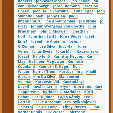
Roberts
Jankovics Marcell
Jan Tober
Jan
van Rijckenborgh
Jared Diamond
Jaroslav
Hašek
Jean De La Fontaine
Jean Piaget
Jean
Shinoda Bolen
Jenny Han
Jiddu
Krishnamurti
Joe Abercrombie
Joe Vitale
Jo
Frost
Johann Wolfgang von Goethe
John
Bradshaw
John C. Maxwell
Jonathan
Holt
Jonathan Swift
Jorge Bucay
Josef
Ernst
Josephine Angelini
Joseph
O'Connor
Jose Silva
Judy Hall
Jules
Verne
Julius Evola
Jókai Mór
Kaczvinszky
József
Kalo Jenő
Karinthy Frigyes
Karl
May
Kathleen Mcgowan
Kenneth
Copeland
Kenneth E. Hagin
Ken
Wilber
Kerner Tibor
Kertész Imre
Khalil
Gibran
Kim Da Silva
Klausbernd
Vollmar
Kordován Vid
Kosztolányi
Dezső
Kovács Attila
Kryon
Kun Ákos
Kurt
Tepperwein
Kyriacos C. Markides
Kürti
Gábor
Lackfi János
Lajkó Károly
Lee
Carroll
Leslie Abraham
Lev Nyikolajevics
Tolsztoj
Lewis Carroll
Libby Purves
Lilian
Verner Bonds
Lily Water
Lobszang