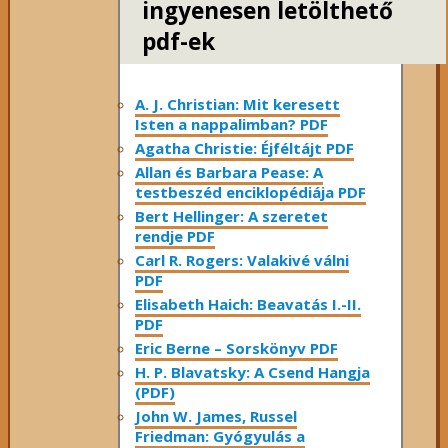
ingyenesen letölthető
pdf-ek
A. J. Christian: Mit keresett
Isten a nappalimban? PDF
Agatha Christie: Éjféltájt PDF
Allan és Barbara Pease: A
testbeszéd enciklopédiája PDF
Bert Hellinger: A ​szeretet
rendje PDF
Carl R. Rogers: Valakivé válni
PDF
Elisabeth Haich: Beavatás I.-II.
PDF
Eric Berne – Sorskönyv PDF
H. P. Blavatsky: A Csend Hangja
(PDF)
John W. James, Russel
Friedman: Gyógyulás a