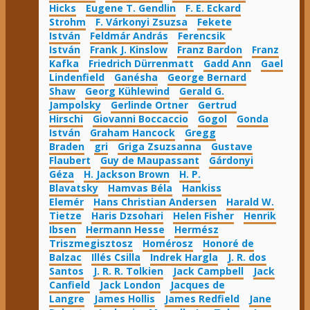
Hicks
Eugene T. Gendlin
F. E. Eckard
Strohm
F. Várkonyi Zsuzsa
Fekete
István
Feldmár András
Ferencsik
István
Frank J. Kinslow
Franz Bardon
Franz
Kafka
Friedrich Dürrenmatt
Gadd Ann
Gael
Lindenfield
Ganésha
George Bernard
Shaw
Georg Kühlewind
Gerald G.
Jampolsky
Gerlinde Ortner
Gertrud
Hirschi
Giovanni Boccaccio
Gogol
Gonda
István
Graham Hancock
Gregg
Braden
gri
Griga Zsuzsanna
Gustave
Flaubert
Guy de Maupassant
Gárdonyi
Géza
H. Jackson Brown
H. P.
Blavatsky
Hamvas Béla
Hankiss
Elemér
Hans Christian Andersen
Harald W.
Tietze
Haris Dzsohari
Helen Fisher
Henrik
Ibsen
Hermann Hesse
Hermész
Triszmegisztosz
Homérosz
Honoré de
Balzac
Illés Csilla
Indrek Hargla
J. R. dos
Santos
J. R. R. Tolkien
Jack Campbell
Jack
Canfield
Jack London
Jacques de
Langre
James Hollis
James Redfield
Jane