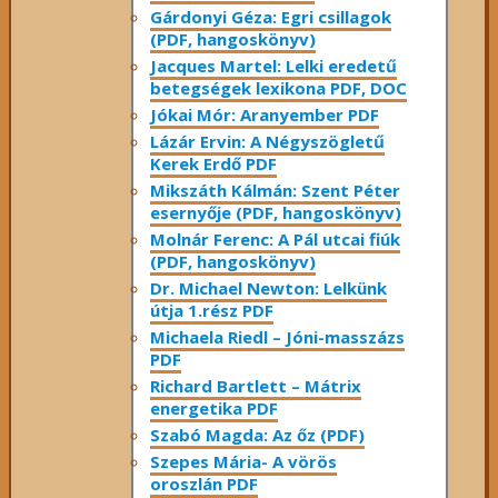
Gárdonyi Géza: Egri csillagok
(PDF, hangoskönyv)
Jacques Martel: Lelki eredetű
betegségek lexikona PDF, DOC
Jókai Mór: Aranyember PDF
Lázár Ervin: A Négyszögletű
Kerek Erdő PDF
Mikszáth Kálmán: Szent Péter
esernyője (PDF, hangoskönyv)
Molnár Ferenc: A Pál utcai fiúk
(PDF, hangoskönyv)
Dr. Michael Newton: Lelkünk
útja 1.rész PDF
Michaela Riedl – Jóni-masszázs
PDF
Richard Bartlett – Mátrix
energetika PDF
Szabó Magda: Az őz (PDF)
Szepes Mária- A vörös
oroszlán PDF