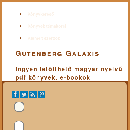
Könyvkereső
Könyvek témakörei
Kiemelt szerzők
Gutenberg Galaxis
Ingyen letölthető magyar nyelvű
pdf könyvek, e-bookok