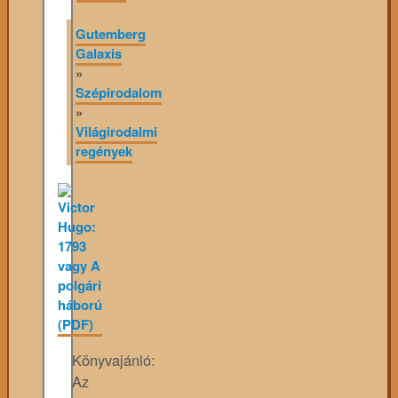
Gutemberg
Galaxis
»
Szépirodalom
»
Világirodalmi
regények
Könyvajánló:
Az