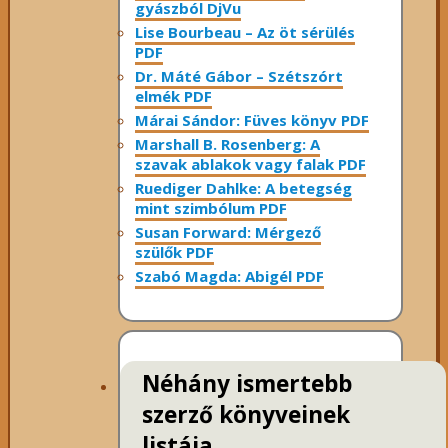
gyászból DjVu
Lise Bourbeau – Az öt sérülés
PDF
Dr. Máté Gábor – Szétszórt
elmék PDF
Márai Sándor: Füves könyv PDF
Marshall B. Rosenberg: A
szavak ablakok vagy falak PDF
Ruediger Dahlke: A betegség
mint szimbólum PDF
Susan Forward: Mérgező
szülők PDF
Szabó Magda: Abigél PDF
Néhány ismertebb
szerző könyveinek
listája