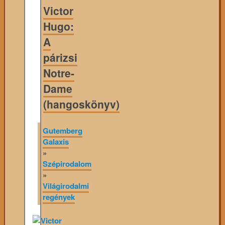
Victor
Hugo:
A
párizsi
Notre-
Dame
(hangoskönyv)
Gutemberg
Galaxis
»
Szépirodalom
»
Világirodalmi
regények