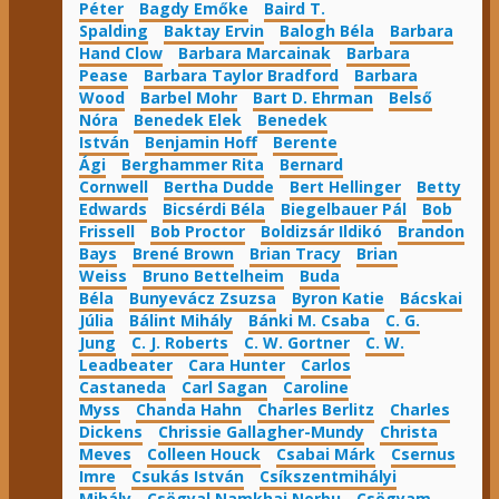
Péter
Bagdy Emőke
Baird T.
Spalding
Baktay Ervin
Balogh Béla
Barbara
Hand Clow
Barbara Marcainak
Barbara
Pease
Barbara Taylor Bradford
Barbara
Wood
Barbel Mohr
Bart D. Ehrman
Belső
Nóra
Benedek Elek
Benedek
István
Benjamin Hoff
Berente
Ági
Berghammer Rita
Bernard
Cornwell
Bertha Dudde
Bert Hellinger
Betty
Edwards
Bicsérdi Béla
Biegelbauer Pál
Bob
Frissell
Bob Proctor
Boldizsár Ildikó
Brandon
Bays
Brené Brown
Brian Tracy
Brian
Weiss
Bruno Bettelheim
Buda
Béla
Bunyevácz Zsuzsa
Byron Katie
Bácskai
Júlia
Bálint Mihály
Bánki M. Csaba
C. G.
Jung
C. J. Roberts
C. W. Gortner
C. W.
Leadbeater
Cara Hunter
Carlos
Castaneda
Carl Sagan
Caroline
Myss
Chanda Hahn
Charles Berlitz
Charles
Dickens
Chrissie Gallagher-Mundy
Christa
Meves
Colleen Houck
Csabai Márk
Csernus
Imre
Csukás István
Csíkszentmihályi
Mihály
Csögyal Namkhai Norbu
Csögyam