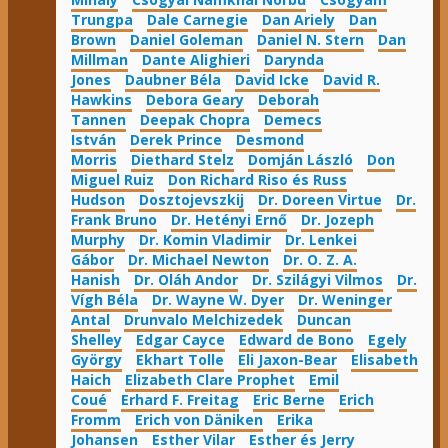
Trungpa
Dale Carnegie
Dan Ariely
Dan
Brown
Daniel Goleman
Daniel N. Stern
Dan
Millman
Dante Alighieri
Darynda
Jones
Daubner Béla
David Icke
David R.
Hawkins
Debora Geary
Deborah
Tannen
Deepak Chopra
Demecs
István
Derek Prince
Desmond
Morris
Diethard Stelz
Domján László
Don
Miguel Ruiz
Don Richard Riso és Russ
Hudson
Dosztojevszkij
Dr. Doreen Virtue
Dr.
Frank Bruno
Dr. Hetényi Ernő
Dr. Jozeph
Murphy
Dr. Komin Vladimir
Dr. Lenkei
Gábor
Dr. Michael Newton
Dr. O. Z. A.
Hanish
Dr. Oláh Andor
Dr. Szilágyi Vilmos
Dr.
Vígh Béla
Dr. Wayne W. Dyer
Dr. Weninger
Antal
Drunvalo Melchizedek
Duncan
Shelley
Edgar Cayce
Edward de Bono
Egely
György
Ekhart Tolle
Eli Jaxon-Bear
Elisabeth
Haich
Elizabeth Clare Prophet
Emil
Coué
Erhard F. Freitag
Eric Berne
Erich
Fromm
Erich von Däniken
Erika
Johansen
Esther Vilar
Esther és Jerry