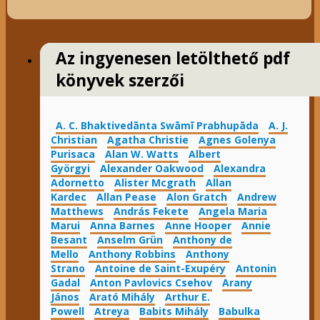
Az ingyenesen letölthető pdf
könyvek szerzői
A. C. Bhaktivedānta Swāmī Prabhupāda
A. J.
Christian
Agatha Christie
Agnes Golenya
Purisaca
Alan W. Watts
Albert
Györgyi
Alexander Oakwood
Alexandra
Adornetto
Alister Mcgrath
Allan
Kardec
Allan Pease
Alon Gratch
Andrew
Matthews
András Fekete
Angela Maria
Marui
Anna Barnes
Anne Hooper
Annie
Besant
Anselm Grün
Anthony de
Mello
Anthony Robbins
Anthony
Strano
Antoine de Saint-Exupéry
Antonin
Gadal
Anton Pavlovics Csehov
Arany
János
Arató Mihály
Arthur E.
Powell
Atreya
Babits Mihály
Babulka