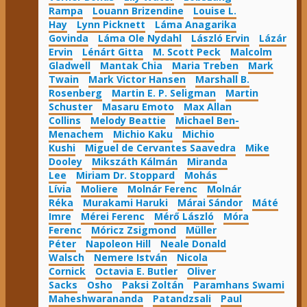
Rampa
Louann Brizendine
Louise L.
Hay
Lynn Picknett
Láma Anagarika
Govinda
Láma Ole Nydahl
László Ervin
Lázár
Ervin
Lénárt Gitta
M. Scott Peck
Malcolm
Gladwell
Mantak Chia
Maria Treben
Mark
Twain
Mark Victor Hansen
Marshall B.
Rosenberg
Martin E. P. Seligman
Martin
Schuster
Masaru Emoto
Max Allan
Collins
Melody Beattie
Michael Ben-
Menachem
Michio Kaku
Michio
Kushi
Miguel de Cervantes Saavedra
Mike
Dooley
Mikszáth Kálmán
Miranda
Lee
Miriam Dr. Stoppard
Mohás
Lívia
Moliere
Molnár Ferenc
Molnár
Réka
Murakami Haruki
Márai Sándor
Máté
Imre
Mérei Ferenc
Mérő László
Móra
Ferenc
Móricz Zsigmond
Müller
Péter
Napoleon Hill
Neale Donald
Walsch
Nemere István
Nicola
Cornick
Octavia E. Butler
Oliver
Sacks
Osho
Paksi Zoltán
Paramhans Swami
Maheshwarananda
Patandzsali
Paul