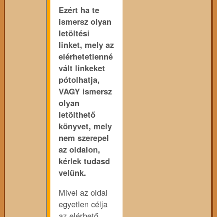
Ezért ha te
ismersz olyan
letöltési
linket, mely az
elérhetetlenné
vált linkeket
pótolhatja,
VAGY ismersz
olyan
letölthető
könyvet, mely
nem szerepel
az oldalon,
kérlek tudasd
velünk.
Mivel az oldal
egyetlen célja
az elérhető