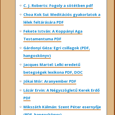
C. J. Roberts: Fogoly a sötétben pdf
Choa Kok Sui: Meditációs gyakorlatok a
lélek feltárására PDF
Fekete István: A Koppányi Aga
Testamentuma PDF
Gárdonyi Géza: Egri csillagok (PDF,
hangoskönyv)
Jacques Martel: Lelki eredetű
betegségek lexikona PDF, DOC
Jókai Mór: Aranyember PDF
Lázár Ervin: A Négyszögletű Kerek Erdő
PDF
Mikszáth Kálmán: Szent Péter esernyője
(PDF, hangoskönyv)