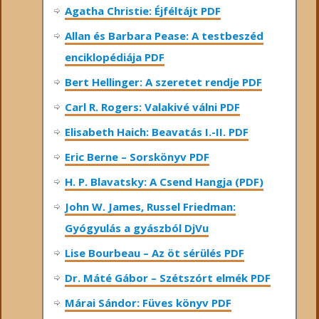
Agatha Christie: Éjféltájt PDF
Allan és Barbara Pease: A testbeszéd
enciklopédiája PDF
Bert Hellinger: A ​szeretet rendje PDF
Carl R. Rogers: Valakivé válni PDF
Elisabeth Haich: Beavatás I.-II. PDF
Eric Berne – Sorskönyv PDF
H. P. Blavatsky: A Csend Hangja (PDF)
John W. James, Russel Friedman:
Gyógyulás a gyászból DjVu
Lise Bourbeau – Az öt sérülés PDF
Dr. Máté Gábor – Szétszórt elmék PDF
Márai Sándor: Füves könyv PDF