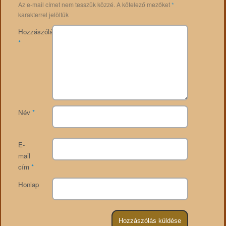
Az e-mail címet nem tesszük közzé.
A kötelező mezőket
*
karakterrel jelöltük
Hozzászólás
*
Név
*
E-
mail
cím
*
Honlap