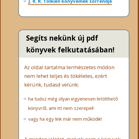
J. R. R. Tolkien könyveinek sorrendje
Segíts nekünk új pdf
könyvek felkutatásában!
Az oldal tartalma természetes módon
nem lehet teljes és tökéletes, ezért
kérünk, tudasd velünk:
ha tudsz még olyan ingyenesen letölthető
könyvről, ami itt nem szerepel!
vagy ha egy link már nem működik!