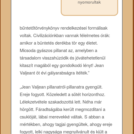
nyomorultak
bűntetőtörvénykönyv rendelkezései formálisak
voltak. Civilizációnkban vannak félelmetes órák:
amikor a büntetés derékba tör egy életet.
Micsoda gyászos pillanat az, amelyben a
társadalom visszahúzódik és jóvátehetetlenül
kitaszít magából egy gondolkodó lényt! Jean
Valjeant öt évi gályarabságra itélték.”
„Jean Valjean pillanatról-pillanatra gyengült.
Ereje fogyott. Közeledett a sötét horizonthoz.
Lélekzetvétele szakadozottá lett. Néha már
hörgött. Fáradtságába került megmozditani a
csuklóját, lábai merevekké váltak. S abban a
mértékben, ahogy tagjai gyengültek, ahogy ereje
fogyott, lelki nagysága megnyilvánult és kiült a