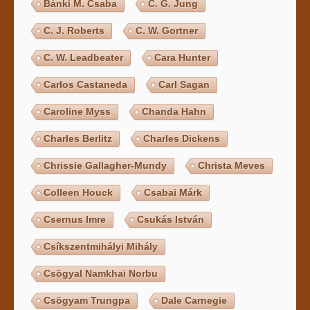
Bánki M. Csaba
C. G. Jung
C. J. Roberts
C. W. Gortner
C. W. Leadbeater
Cara Hunter
Carlos Castaneda
Carl Sagan
Caroline Myss
Chanda Hahn
Charles Berlitz
Charles Dickens
Chrissie Gallagher-Mundy
Christa Meves
Colleen Houck
Csabai Márk
Csernus Imre
Csukás István
Csíkszentmihályi Mihály
Csögyal Namkhai Norbu
Csögyam Trungpa
Dale Carnegie