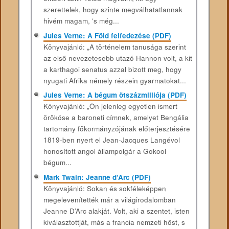
szerettelek, hogy szinte megválhatatlannak
hivém magam, ‘s még...
Jules Verne: A Föld felfedezése (PDF)
Könyvajánló: „A történelem tanusága szerint
az első nevezetesebb utazó Hannon volt, a kit
a karthagoi senatus azzal bizott meg, hogy
nyugati Afrika némely részein gyarmatokat...
Jules Verne: A bégum ötszázmilliója (PDF)
Könyvajánló: „Ön jelenleg egyetlen ismert
örököse a baroneti címnek, amelyet Bengália
tartomány főkormányzójának előterjesztésére
1819-ben nyert el Jean-Jacques Langévol
honosított angol állampolgár a Gokool
bégum...
Mark Twain: Jeanne d’Arc (PDF)
Könyvajánló: Sokan és sokféleképpen
megelevenítették már a világirodalomban
Jeanne D’Arc alakját. Volt, aki a szentet, isten
kiválasztottját, más a francia nemzeti hőst, s