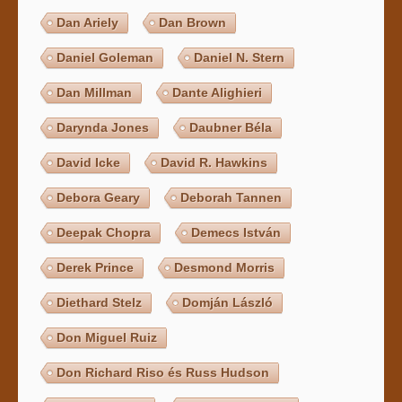
Dan Ariely
Dan Brown
Daniel Goleman
Daniel N. Stern
Dan Millman
Dante Alighieri
Darynda Jones
Daubner Béla
David Icke
David R. Hawkins
Debora Geary
Deborah Tannen
Deepak Chopra
Demecs István
Derek Prince
Desmond Morris
Diethard Stelz
Domján László
Don Miguel Ruiz
Don Richard Riso és Russ Hudson