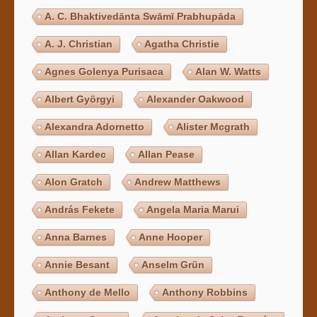
A. C. Bhaktivedānta Swāmī Prabhupāda
A. J. Christian
Agatha Christie
Agnes Golenya Purisaca
Alan W. Watts
Albert Györgyi
Alexander Oakwood
Alexandra Adornetto
Alister Mcgrath
Allan Kardec
Allan Pease
Alon Gratch
Andrew Matthews
András Fekete
Angela Maria Marui
Anna Barnes
Anne Hooper
Annie Besant
Anselm Grün
Anthony de Mello
Anthony Robbins