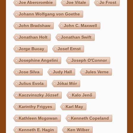
Joe Abercrombie
Joe Vitale
Jo Frost
Johann Wolfgang von Goethe
John Bradshaw
John C. Maxwell
Jonathan Holt
Jonathan Swift
Jorge Bucay
Josef Ernst
Josephine Angelini
Joseph O'Connor
Jose Silva
Judy Hall
Jules Verne
Julius Evola
Jókai Mór
Kaczvinszky József
Kalo Jenő
Karinthy Frigyes
Karl May
Kathleen Mcgowan
Kenneth Copeland
Kenneth E. Hagin
Ken Wilber