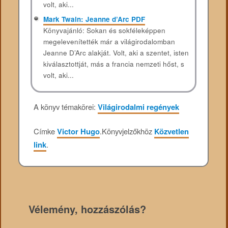
volt, aki...
Mark Twain: Jeanne d’Arc PDF
Könyvajánló: Sokan és sokféleképpen
megelevenítették már a világirodalomban
Jeanne D’Arc alakját. Volt, aki a szentet, isten
kiválasztottját, más a francia nemzeti hőst, s
volt, aki...
A könyv témakörei:
Világirodalmi regények
Címke
Victor Hugo
.
Könyvjelzőkhöz
Közvetlen
link
.
Vélemény, hozzászólás?