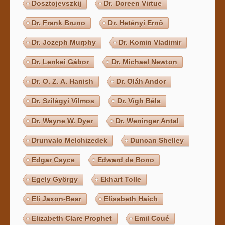
Dosztojevszkij
Dr. Doreen Virtue
Dr. Frank Bruno
Dr. Hetényi Ernő
Dr. Jozeph Murphy
Dr. Komin Vladimir
Dr. Lenkei Gábor
Dr. Michael Newton
Dr. O. Z. A. Hanish
Dr. Oláh Andor
Dr. Szilágyi Vilmos
Dr. Vígh Béla
Dr. Wayne W. Dyer
Dr. Weninger Antal
Drunvalo Melchizedek
Duncan Shelley
Edgar Cayce
Edward de Bono
Egely György
Ekhart Tolle
Eli Jaxon-Bear
Elisabeth Haich
Elizabeth Clare Prophet
Emil Coué