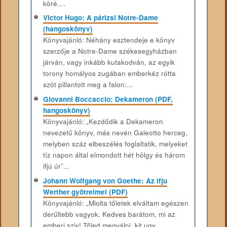
köré....
Victor Hugo: A párizsi Notre-Dame
(hangoskönyv)
Könyvajánló: Néhány esztendeje e könyv
szerzője a Notre-Dame székesegyházban
járván, vagy inkább kutakodván, az egyik
torony homályos zugában emberkéz rótta
szót pillantott meg a falon:...
Giovanni Boccaccio: Dekameron (PDF,
hangoskönyv)
Könyvajánló: „Kezdődik a Dekameron
nevezetű könyv, más nevén Galeotto herceg,
melyben száz elbeszélés foglaltatik, melyeket
tíz napon által elmondott hét hölgy és három
ifjú úr”...
Johann Wolfgang von Goethe: Az ifju
Werther gyötrelmei (PDF)
Könyvajánló: „Miolta tőletek elváltam egészen
derűltebb vagyok. Kedves barátom, mi az
emberi sziv! Tőled megválni, kit ugy