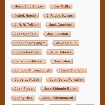
Honoré de Balzac
Illés Csilla
Indrek Hargla
J. R. dos Santos
J. R. R. Tolkien
Jack Campbell
Jack Canfield
Jack London
Jacques de Langre
James Hollis
James Redfield
Jane Roberts
Jankovics Marcell
Jan Tober
Jan van Rijckenborgh
Jared Diamond
Jaroslav Hašek
Jean De La Fontaine
Jean Piaget
Jean Shinoda Bolen
Jenny Han
Jiddu Krishnamurti