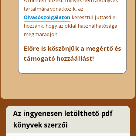
A minden jelzést, melyek nem a könyvek
tartalmára vonatkozik, az
Olvasószolgálaton
keresztül juttasd el
hozzánk, hogy az oldal használhatósága
megmaradjon.
Előre is köszönjük a megértő és
támogató hozzáállást!
Az ingyenesen letölthető pdf
könyvek szerzői