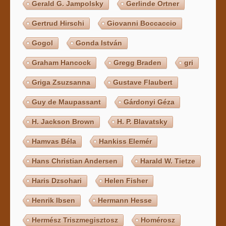
Gerald G. Jampolsky
Gerlinde Ortner
Gertrud Hirschi
Giovanni Boccaccio
Gogol
Gonda István
Graham Hancock
Gregg Braden
gri
Griga Zsuzsanna
Gustave Flaubert
Guy de Maupassant
Gárdonyi Géza
H. Jackson Brown
H. P. Blavatsky
Hamvas Béla
Hankiss Elemér
Hans Christian Andersen
Harald W. Tietze
Haris Dzsohari
Helen Fisher
Henrik Ibsen
Hermann Hesse
Hermész Triszmegisztosz
Homérosz