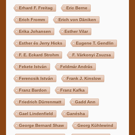
Erhard F. Freitag
Eric Berne
Erich Fromm
Erich von Däniken
Erika Johansen
Esther Vilar
Esther és Jerry Hicks
Eugene T. Gendlin
F. E. Eckard Strohm
F. Várkonyi Zsuzsa
Fekete István
Feldmár András
Ferencsik István
Frank J. Kinslow
Franz Bardon
Franz Kafka
Friedrich Dürrenmatt
Gadd Ann
Gael Lindenfield
Ganésha
George Bernard Shaw
Georg Kühlewind