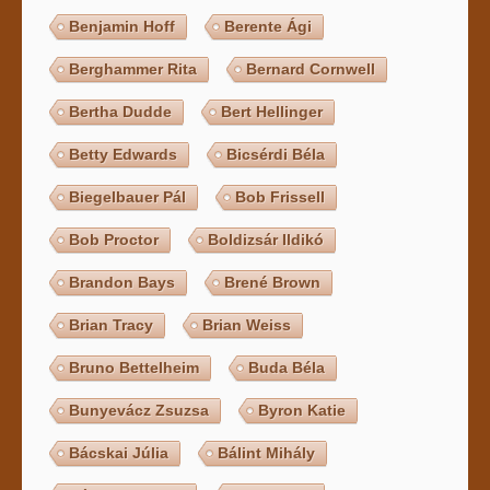
Benjamin Hoff
Berente Ági
Berghammer Rita
Bernard Cornwell
Bertha Dudde
Bert Hellinger
Betty Edwards
Bicsérdi Béla
Biegelbauer Pál
Bob Frissell
Bob Proctor
Boldizsár Ildikó
Brandon Bays
Brené Brown
Brian Tracy
Brian Weiss
Bruno Bettelheim
Buda Béla
Bunyevácz Zsuzsa
Byron Katie
Bácskai Júlia
Bálint Mihály