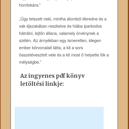
homlokára.”
„Úgy tetszett neki, mintha álomból ébredne és a
vak éjszakában reszketve és hiába iparkodva
hátrálni, lejtőn állana, valamely örvénynek a
szélén. Az árnyékban egy ismeretlen, idegen
ember körvonalait látta, a kit a sors
összetévesztett vele és a kit most ő helyette lök a
mélységbe.”
Az ingyenes pdf könyv
letöltési linkje: