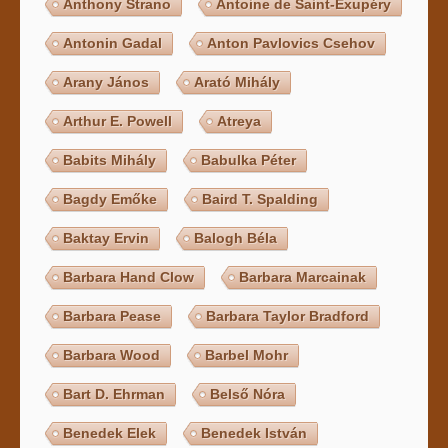
Anthony Strano
Antoine de Saint-Exupéry
Antonin Gadal
Anton Pavlovics Csehov
Arany János
Arató Mihály
Arthur E. Powell
Atreya
Babits Mihály
Babulka Péter
Bagdy Emőke
Baird T. Spalding
Baktay Ervin
Balogh Béla
Barbara Hand Clow
Barbara Marcainak
Barbara Pease
Barbara Taylor Bradford
Barbara Wood
Barbel Mohr
Bart D. Ehrman
Belső Nóra
Benedek Elek
Benedek István