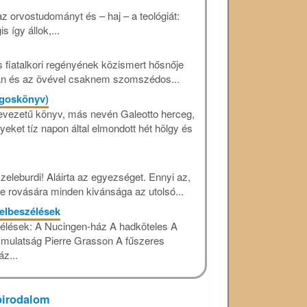
s az orvostudományt és – haj – a teológiát:
 így állok,...
es fiatalkori regényének közismert hősnője
ban és az övével csaknem szomszédos...
ngoskönyv)
vezetű könyv, más nevén Galeotto herceg,
yeket tíz napon által elmondott hét hölgy és
zeleburdi! Aláirta az egyezséget. Ennyi az,
te rovására minden kivánsága az utolsó...
elbeszélések
szélések: A Nucingen-ház A hadköteles A
i mulatság Pierre Grasson A fűszeres
z...
pirodalom