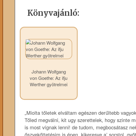
Könyvajánló:
Johann Wolfgang
von Goethe: Az ifju
Werther gyötrelmei
„Miolta tőletek elváltam egészen derűltebb vagyo
Tőled megválni, kit ugy szerettelek, hogy szint
is most vígnak lenni! de tudom, megbocsátasz n
őszvekőttetésim is épen, kikeresve a’ sorstol, győ