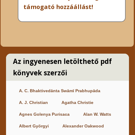
támogató hozzáállást!
Az ingyenesen letölthető pdf
könyvek szerzői
A. C. Bhaktivedānta Swāmī Prabhupāda
A. J. Christian
Agatha Christie
Agnes Golenya Purisaca
Alan W. Watts
Albert Györgyi
Alexander Oakwood