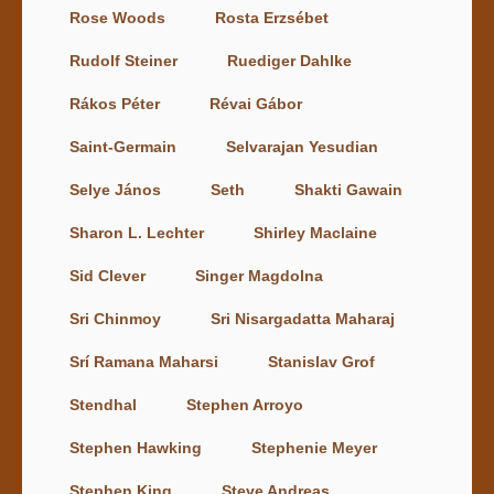
Rose Woods
Rosta Erzsébet
Rudolf Steiner
Ruediger Dahlke
Rákos Péter
Révai Gábor
Saint-Germain
Selvarajan Yesudian
Selye János
Seth
Shakti Gawain
Sharon L. Lechter
Shirley Maclaine
Sid Clever
Singer Magdolna
Sri Chinmoy
Sri Nisargadatta Maharaj
Srí Ramana Maharsi
Stanislav Grof
Stendhal
Stephen Arroyo
Stephen Hawking
Stephenie Meyer
Stephen King
Steve Andreas