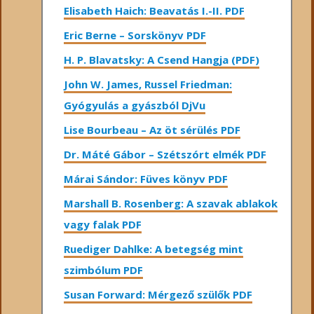
Elisabeth Haich: Beavatás I.-II. PDF
Eric Berne – Sorskönyv PDF
H. P. Blavatsky: A Csend Hangja (PDF)
John W. James, Russel Friedman:
Gyógyulás a gyászból DjVu
Lise Bourbeau – Az öt sérülés PDF
Dr. Máté Gábor – Szétszórt elmék PDF
Márai Sándor: Füves könyv PDF
Marshall B. Rosenberg: A szavak ablakok
vagy falak PDF
Ruediger Dahlke: A betegség mint
szimbólum PDF
Susan Forward: Mérgező szülők PDF