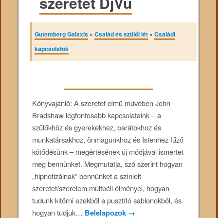
szeretet DjVu
Gutemberg Galaxis
»
Család és szülői lét
»
Családi
kapcsolatok
Könyvajánló: A szeretet című művében John
Bradshaw legfontosabb kapcsolataink – a
szülőkhöz és gyerekekhez, barátokhoz és
munkatársakhoz, önmagunkhoz és Istenhez fűző
kötődésünk – megértésének új módjával ismertet
meg bennünket. Megmutatja, szó szerint hogyan
„hipnotizálnak” bennünket a színlelt
szeretet/szerelem múltbéli élményei, hogyan
tudunk kitörni ezekből a pusztító sablonokból, és
hogyan tudjuk…
Belelapozok
→