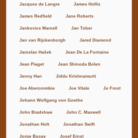
Jacques de Langre
James Hollis
James Redfield
Jane Roberts
Jankovics Marcell
Jan Tober
Jan van Rijckenborgh
Jared Diamond
Jaroslav Hašek
Jean De La Fontaine
Jean Piaget
Jean Shinoda Bolen
Jenny Han
Jiddu Krishnamurti
Joe Abercrombie
Joe Vitale
Jo Frost
Johann Wolfgang von Goethe
John Bradshaw
John C. Maxwell
Jonathan Holt
Jonathan Swift
Jorge Bucay
Josef Ernst