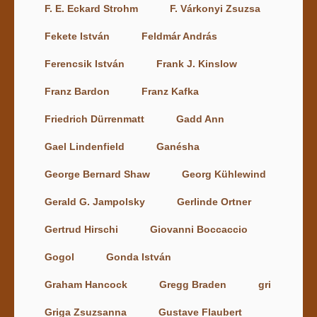
F. E. Eckard Strohm
F. Várkonyi Zsuzsa
Fekete István
Feldmár András
Ferencsik István
Frank J. Kinslow
Franz Bardon
Franz Kafka
Friedrich Dürrenmatt
Gadd Ann
Gael Lindenfield
Ganésha
George Bernard Shaw
Georg Kühlewind
Gerald G. Jampolsky
Gerlinde Ortner
Gertrud Hirschi
Giovanni Boccaccio
Gogol
Gonda István
Graham Hancock
Gregg Braden
gri
Griga Zsuzsanna
Gustave Flaubert