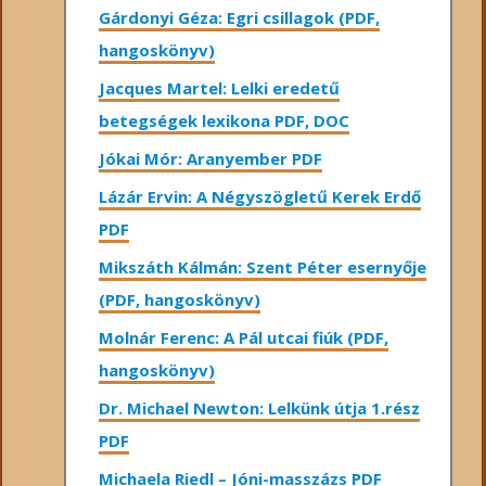
Gárdonyi Géza: Egri csillagok (PDF,
hangoskönyv)
Jacques Martel: Lelki eredetű
betegségek lexikona PDF, DOC
Jókai Mór: Aranyember PDF
Lázár Ervin: A Négyszögletű Kerek Erdő
PDF
Mikszáth Kálmán: Szent Péter esernyője
(PDF, hangoskönyv)
Molnár Ferenc: A Pál utcai fiúk (PDF,
hangoskönyv)
Dr. Michael Newton: Lelkünk útja 1.rész
PDF
Michaela Riedl – Jóni-masszázs PDF