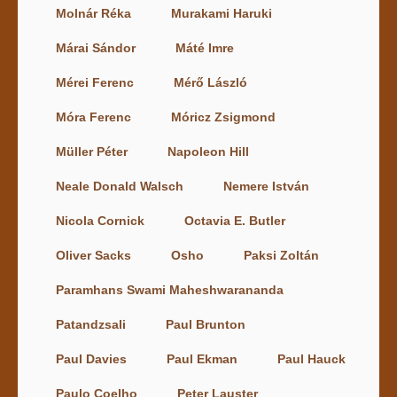
Molnár Réka
Murakami Haruki
Márai Sándor
Máté Imre
Mérei Ferenc
Mérő László
Móra Ferenc
Móricz Zsigmond
Müller Péter
Napoleon Hill
Neale Donald Walsch
Nemere István
Nicola Cornick
Octavia E. Butler
Oliver Sacks
Osho
Paksi Zoltán
Paramhans Swami Maheshwarananda
Patandzsali
Paul Brunton
Paul Davies
Paul Ekman
Paul Hauck
Paulo Coelho
Peter Lauster