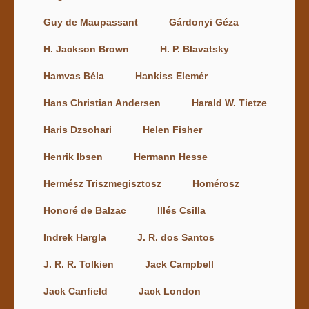
Guy de Maupassant
Gárdonyi Géza
H. Jackson Brown
H. P. Blavatsky
Hamvas Béla
Hankiss Elemér
Hans Christian Andersen
Harald W. Tietze
Haris Dzsohari
Helen Fisher
Henrik Ibsen
Hermann Hesse
Hermész Triszmegisztosz
Homérosz
Honoré de Balzac
Illés Csilla
Indrek Hargla
J. R. dos Santos
J. R. R. Tolkien
Jack Campbell
Jack Canfield
Jack London