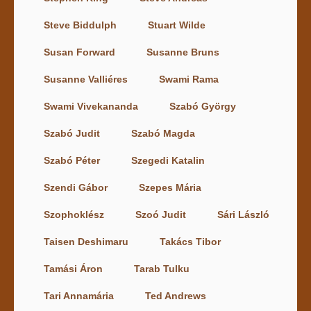
Steve Biddulph
Stuart Wilde
Susan Forward
Susanne Bruns
Susanne Valliéres
Swami Rama
Swami Vivekananda
Szabó György
Szabó Judit
Szabó Magda
Szabó Péter
Szegedi Katalin
Szendi Gábor
Szepes Mária
Szophoklész
Szoó Judit
Sári László
Taisen Deshimaru
Takács Tibor
Tamási Áron
Tarab Tulku
Tari Annamária
Ted Andrews