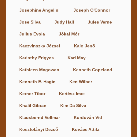
Josephine Angelini
Joseph O'Connor
Jose Silva
Judy Hall
Jules Verne
Julius Evola
Jókai Mór
Kaczvinszky József
Kalo Jenő
Karinthy Frigyes
Karl May
Kathleen Mcgowan
Kenneth Copeland
Kenneth E. Hagin
Ken Wilber
Kerner Tibor
Kertész Imre
Khalil Gibran
Kim Da Silva
Klausbernd Vollmar
Kordován Vid
Kosztolányi Dezső
Kovács Attila