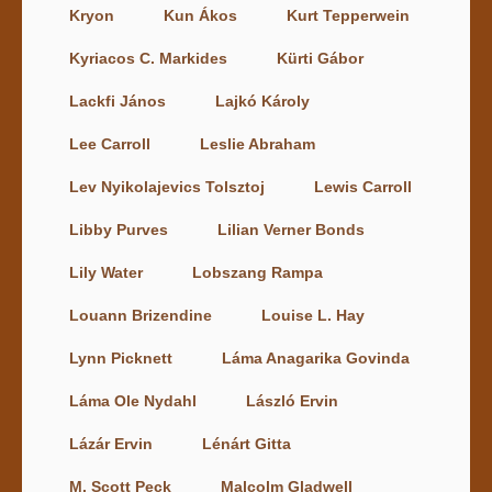
Kryon
Kun Ákos
Kurt Tepperwein
Kyriacos C. Markides
Kürti Gábor
Lackfi János
Lajkó Károly
Lee Carroll
Leslie Abraham
Lev Nyikolajevics Tolsztoj
Lewis Carroll
Libby Purves
Lilian Verner Bonds
Lily Water
Lobszang Rampa
Louann Brizendine
Louise L. Hay
Lynn Picknett
Láma Anagarika Govinda
Láma Ole Nydahl
László Ervin
Lázár Ervin
Lénárt Gitta
M. Scott Peck
Malcolm Gladwell