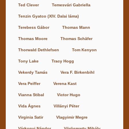
Ted Clever
Temesvári Gabriella
Tenzin Gyatco (XIV. Dalai láma)
Terebess Gábor
Thomas Mann
Thomas Moore
Thomas Schäfer
Thorwald Dethlefsen
Tom Kenyon
Tony Lake
Tracy Hogg
Vekerdy Tamás
Vera F. Birkenbihl
Vera Peiffer
Verena Kast
Vianna Stibal
Victor Hugo
Vida Ágnes
Villányi Péter
Virginia Satir
Vlagyimir Megre
Várkonyi Nándor
Vörösmarty Mihály