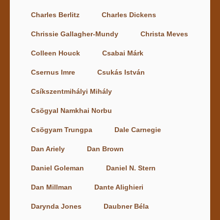
Charles Berlitz
Charles Dickens
Chrissie Gallagher-Mundy
Christa Meves
Colleen Houck
Csabai Márk
Csernus Imre
Csukás István
Csíkszentmihályi Mihály
Csögyal Namkhai Norbu
Csögyam Trungpa
Dale Carnegie
Dan Ariely
Dan Brown
Daniel Goleman
Daniel N. Stern
Dan Millman
Dante Alighieri
Darynda Jones
Daubner Béla