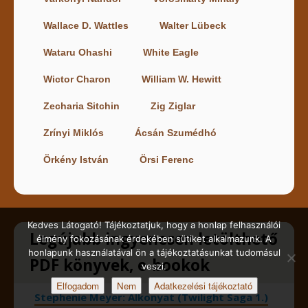
Wallace D. Wattles
Walter Lübeck
Wataru Ohashi
White Eagle
Wictor Charon
William W. Hewitt
Zecharia Sitchin
Zig Ziglar
Zrínyi Miklós
Ácsán Szumédhó
Örkény István
Örsi Ferenc
Kedves Látogató! Tájékoztatjuk, hogy a honlap felhasználói
Legújabb ingyenesen letölthető
élmény fokozásának érdekében sütiket alkalmazunk. A
honlapunk használatával ön a tájékoztatásunkat tudomásul
PDF könyvek, e-bookok
veszi.
Elfogadom
Nem
Adatkezelési tájékoztató
Stephenie Meyer: Alkonyat (Twilight Saga 1.)