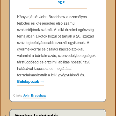
Könyvajánló: John Bradshaw a személyes
fejlődés és kiteljesedés első számú
szakértőjének számít. A lelki-érzelmi egészség
témájában alkotók közül őt tartják a 20. század
száz legbefolyásosabb szerzői egyikének. A
gyermekkorral és családi kapcsolatokkal,
valamint a bántalmazás, szenvedélybetegségek,
társfüggőség és érzelmi labilitás hosszú távú
hatásával kapcsolatos meglátásai
forradalmasították a lelki gyógyulásról és…
Belelapozok
→
Címke
John Bradshaw
Fontos tudnivaló: