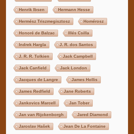
Henrik Ibsen
Hermann Hesse
Hermész Triszmegisztosz
Homérosz
Honoré de Balzac
Illés Csilla
Indrek Hargla
J. R. dos Santos
J. R. R. Tolkien
Jack Campbell
Jack Canfield
Jack London
Jacques de Langre
James Hollis
James Redfield
Jane Roberts
Jankovics Marcell
Jan Tober
Jan van Rijckenborgh
Jared Diamond
Jaroslav Hašek
Jean De La Fontaine