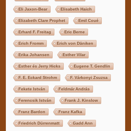
Eli Jaxon-Bear
Elisabeth Haich
Elizabeth Clare Prophet
Emil Coué
Erhard F. Freitag
Eric Berne
Erich Fromm
Erich von Däniken
Erika Johansen
Esther Vilar
Esther és Jerry Hicks
Eugene T. Gendlin
F. E. Eckard Strohm
F. Várkonyi Zsuzsa
Fekete István
Feldmár András
Ferencsik István
Frank J. Kinslow
Franz Bardon
Franz Kafka
Friedrich Dürrenmatt
Gadd Ann