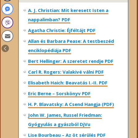
A. J. Christian: Mit keresett Isten a
nappalimban? PDF
Agatha Christie: Éjféltájt PDF
Allan és Barbara Pease: A testbeszéd
enciklopédiája PDF
Bert Hellinger: A ​szeretet rendje PDF
Carl R. Rogers: Valakivé válni PDF
Elisabeth Haich: Beavatás I.-II. PDF
Eric Berne – Sorskönyv PDF
H. P. Blavatsky: A Csend Hangja (PDF)
John W. James, Russel Friedman:
Gyógyulás a gyászból DjVu
Lise Bourbeau – Az öt sérülés PDF