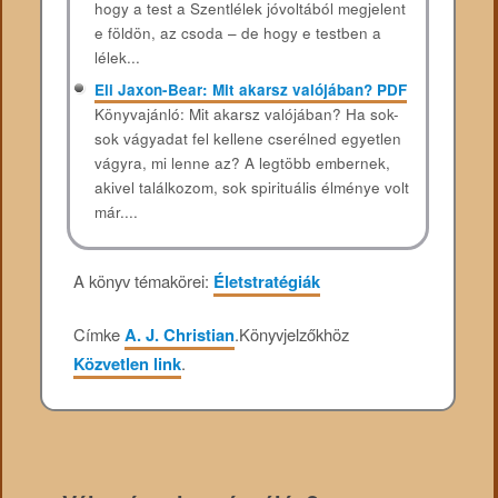
hogy a test a Szentlélek jóvoltából megjelent
e földön, az csoda – de hogy e testben a
lélek...
Eli Jaxon-Bear: Mit akarsz valójában? PDF
Könyvajánló: Mit akarsz valójában? Ha sok-
sok vágyadat fel kellene cserélned egyetlen
vágyra, mi lenne az? A legtöbb embernek,
akivel találkozom, sok spirituális élménye volt
már....
A könyv témakörei:
Életstratégiák
Címke
A. J. Christian
.
Könyvjelzőkhöz
Közvetlen link
.