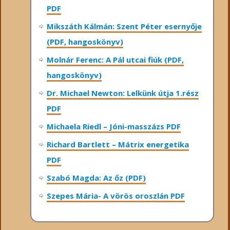
PDF
Mikszáth Kálmán: Szent Péter esernyője
(PDF, hangoskönyv)
Molnár Ferenc: A Pál utcai fiúk (PDF,
hangoskönyv)
Dr. Michael Newton: Lelkünk útja 1.rész
PDF
Michaela Riedl – Jóni-masszázs PDF
Richard Bartlett – Mátrix energetika
PDF
Szabó Magda: Az őz (PDF)
Szepes Mária- A vörös oroszlán PDF