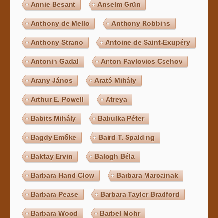
Annie Besant
Anselm Grün
Anthony de Mello
Anthony Robbins
Anthony Strano
Antoine de Saint-Exupéry
Antonin Gadal
Anton Pavlovics Csehov
Arany János
Arató Mihály
Arthur E. Powell
Atreya
Babits Mihály
Babulka Péter
Bagdy Emőke
Baird T. Spalding
Baktay Ervin
Balogh Béla
Barbara Hand Clow
Barbara Marcainak
Barbara Pease
Barbara Taylor Bradford
Barbara Wood
Barbel Mohr