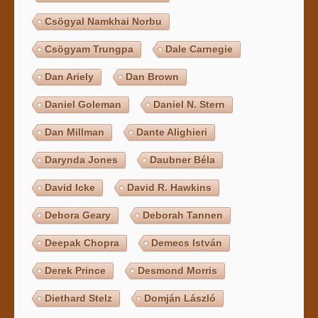
Csögyal Namkhai Norbu
Csögyam Trungpa
Dale Carnegie
Dan Ariely
Dan Brown
Daniel Goleman
Daniel N. Stern
Dan Millman
Dante Alighieri
Darynda Jones
Daubner Béla
David Icke
David R. Hawkins
Debora Geary
Deborah Tannen
Deepak Chopra
Demecs István
Derek Prince
Desmond Morris
Diethard Stelz
Domján László