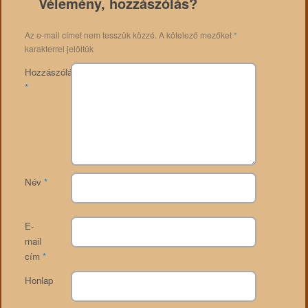
Vélemény, hozzászólás?
Az e-mail címet nem tesszük közzé.
A kötelező mezőket
*
karakterrel jelöltük
Hozzászólás
*
Név
*
E-
mail
cím
*
Honlap