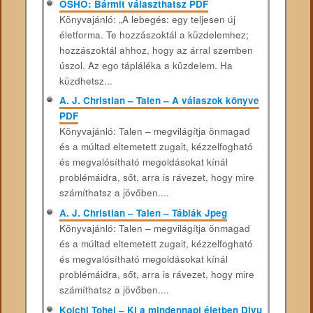
OSHO: Bármit választhatsz PDF
Könyvajánló: „A lebegés: egy teljesen új
életforma. Te hozzászoktál a küzdelemhez;
hozzászoktál ahhoz, hogy az árral szemben
úszol. Az ego tápláléka a küzdelem. Ha
küzdhetsz...
A. J. Christian – Talen – A válaszok könyve
PDF
Könyvajánló: Talen – megvilágítja önmagad
és a múltad eltemetett zugait, kézzelfogható
és megvalósítható megoldásokat kínál
problémáidra, sőt, arra is rávezet, hogy mire
számíthatsz a jövőben....
A. J. Christian – Talen – Táblák Jpeg
Könyvajánló: Talen – megvilágítja önmagad
és a múltad eltemetett zugait, kézzelfogható
és megvalósítható megoldásokat kínál
problémáidra, sőt, arra is rávezet, hogy mire
számíthatsz a jövőben....
Koichi Tohei – Ki a mindennapi életben Djvu