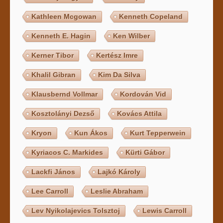
Kathleen Mcgowan
Kenneth Copeland
Kenneth E. Hagin
Ken Wilber
Kerner Tibor
Kertész Imre
Khalil Gibran
Kim Da Silva
Klausbernd Vollmar
Kordován Vid
Kosztolányi Dezső
Kovács Attila
Kryon
Kun Ákos
Kurt Tepperwein
Kyriacos C. Markides
Kürti Gábor
Lackfi János
Lajkó Károly
Lee Carroll
Leslie Abraham
Lev Nyikolajevics Tolsztoj
Lewis Carroll