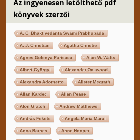
Az ingyenesen letölthető pdf
könyvek szerzői
A. C. Bhaktivedānta Swāmī Prabhupāda
A. J. Christian
Agatha Christie
Agnes Golenya Purisaca
Alan W. Watts
Albert Györgyi
Alexander Oakwood
Alexandra Adornetto
Alister Mcgrath
Allan Kardec
Allan Pease
Alon Gratch
Andrew Matthews
András Fekete
Angela Maria Marui
Anna Barnes
Anne Hooper