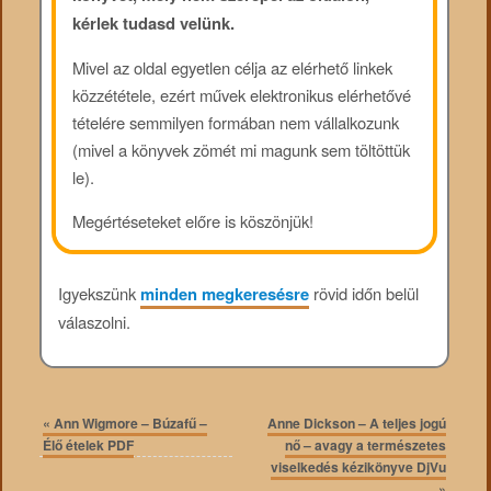
kérlek tudasd velünk.
Mivel az oldal egyetlen célja az elérhető linkek
közzététele, ezért művek elektronikus elérhetővé
tételére semmilyen formában nem vállalkozunk
(mivel a könyvek zömét mi magunk sem töltöttük
le).
Megértéseteket előre is köszönjük!
Igyekszünk
minden megkeresésre
rövid időn belül
válaszolni.
«
Ann Wigmore – Búzafű –
Anne Dickson – A teljes jogú
Élő ételek PDF
nő – avagy a természetes
viselkedés kézikönyve DjVu
»