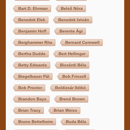
Bart D. Ehrman
Belső Nóra
Benedek Elek
Benedek István
Benjamin Hoff
Berente Ági
Berghammer Rita
Bernard Cornwell
Bertha Dudde
Bert Hellinger
Betty Edwards
Bicsérdi Béla
Biegelbauer Pál
Bob Frissell
Bob Proctor
Boldizsár Ildikó
Brandon Bays
Brené Brown
Brian Tracy
Brian Weiss
Bruno Bettelheim
Buda Béla