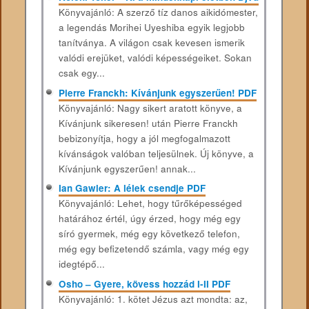
Könyvajánló: A szerző tíz danos aikidómester,
a legendás Morihei Uyeshiba egyik legjobb
tanítványa. A világon csak kevesen ismerik
valódi erejüket, valódi képességeiket. Sokan
csak egy...
Pierre Franckh: Kívánjunk egyszerűen! PDF
Könyvajánló: Nagy sikert aratott könyve, a
Kívánjunk sikeresen! után Pierre Franckh
bebizonyítja, hogy a jól megfogalmazott
kívánságok valóban teljesülnek. Új könyve, a
Kívánjunk egyszerűen! annak...
Ian Gawler: A lélek csendje PDF
Könyvajánló: Lehet, hogy tűrőképességed
határához értél, úgy érzed, hogy még egy
síró gyermek, még egy következő telefon,
még egy befizetendő számla, vagy még egy
idegtépő...
Osho – Gyere, kövess hozzád I-II PDF
Könyvajánló: 1. kötet Jézus azt mondta: az,