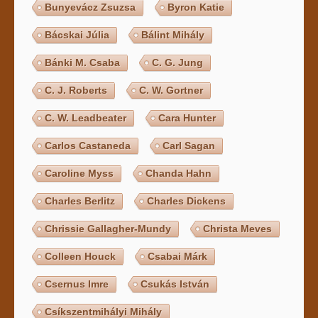
Bunyevácz Zsuzsa
Byron Katie
Bácskai Júlia
Bálint Mihály
Bánki M. Csaba
C. G. Jung
C. J. Roberts
C. W. Gortner
C. W. Leadbeater
Cara Hunter
Carlos Castaneda
Carl Sagan
Caroline Myss
Chanda Hahn
Charles Berlitz
Charles Dickens
Chrissie Gallagher-Mundy
Christa Meves
Colleen Houck
Csabai Márk
Csernus Imre
Csukás István
Csíkszentmihályi Mihály