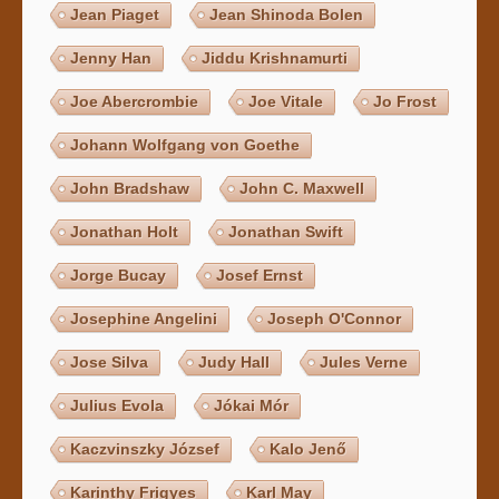
Jean Piaget
Jean Shinoda Bolen
Jenny Han
Jiddu Krishnamurti
Joe Abercrombie
Joe Vitale
Jo Frost
Johann Wolfgang von Goethe
John Bradshaw
John C. Maxwell
Jonathan Holt
Jonathan Swift
Jorge Bucay
Josef Ernst
Josephine Angelini
Joseph O'Connor
Jose Silva
Judy Hall
Jules Verne
Julius Evola
Jókai Mór
Kaczvinszky József
Kalo Jenő
Karinthy Frigyes
Karl May