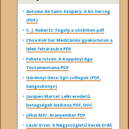
Antoine de Saint-Exupéry: A kis herceg
(PDF)
C. J. Roberts: Fogoly a sötétben pdf
Choa Kok Sui: Meditációs gyakorlatok a
lélek feltárására PDF
Fekete István: A Koppányi Aga
Testamentuma PDF
Gárdonyi Géza: Egri csillagok (PDF,
hangoskönyv)
Jacques Martel: Lelki eredetű
betegségek lexikona PDF, DOC
Jókai Mór: Aranyember PDF
Lázár Ervin: A Négyszögletű Kerek Erdő