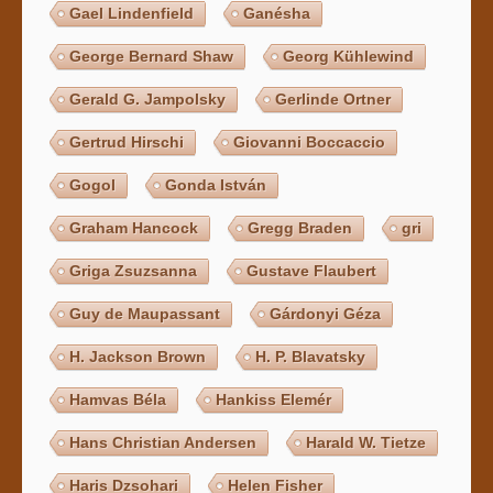
Gael Lindenfield
Ganésha
George Bernard Shaw
Georg Kühlewind
Gerald G. Jampolsky
Gerlinde Ortner
Gertrud Hirschi
Giovanni Boccaccio
Gogol
Gonda István
Graham Hancock
Gregg Braden
gri
Griga Zsuzsanna
Gustave Flaubert
Guy de Maupassant
Gárdonyi Géza
H. Jackson Brown
H. P. Blavatsky
Hamvas Béla
Hankiss Elemér
Hans Christian Andersen
Harald W. Tietze
Haris Dzsohari
Helen Fisher