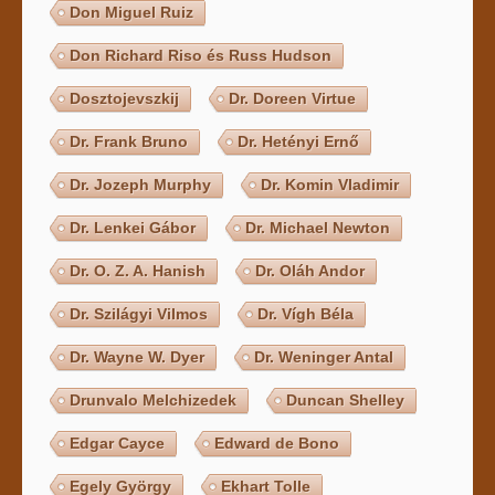
Don Miguel Ruiz
Don Richard Riso és Russ Hudson
Dosztojevszkij
Dr. Doreen Virtue
Dr. Frank Bruno
Dr. Hetényi Ernő
Dr. Jozeph Murphy
Dr. Komin Vladimir
Dr. Lenkei Gábor
Dr. Michael Newton
Dr. O. Z. A. Hanish
Dr. Oláh Andor
Dr. Szilágyi Vilmos
Dr. Vígh Béla
Dr. Wayne W. Dyer
Dr. Weninger Antal
Drunvalo Melchizedek
Duncan Shelley
Edgar Cayce
Edward de Bono
Egely György
Ekhart Tolle