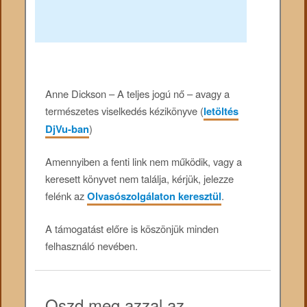
Anne Dickson – A teljes jogú nő – avagy a
természetes viselkedés kézikönyve (
letöltés
DjVu-ban
)
Amennyiben a fenti link nem működik, vagy a
keresett könyvet nem találja, kérjük, jelezze
felénk az
Olvasószolgálaton keresztül
.
A támogatást előre is köszönjük minden
felhasználó nevében.
Oszd meg azzal az