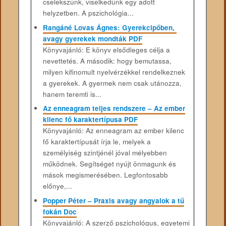
cselekszünk, viselkedünk egy adott
helyzetben. A pszichológia...
Rangáné Lovas Ágnes: Gyerekcipőben, ​
avagy gyerekek mondták PDF
Könyvajánló: E ​könyv elsődleges célja a
nevettetés. A második: hogy bemutassa,
milyen kifinomult nyelvérzékkel rendelkeznek
a gyerekek. A gyermek nem csak utánozza,
hanem teremti is...
Az enneagram teljes rendszere – Az ember
kilenc fő karaktertípusa PDF
Könyvajánló: Az enneagram az ember kilenc
fő karaktertípusát írja le, melyek a
személyiség szintjénél jóval mélyebben
működnek. Segítséget nyújt önmagunk és
mások megismerésében. Legfontosabb
előnye,...
Popper Péter – Praxis avagy angyalok a tű
fokán Doc
Könyvajánló: A szerző pszichológus, egyetemi