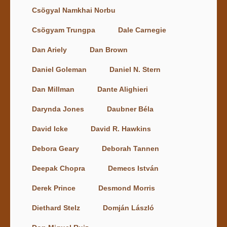
Csögyal Namkhai Norbu
Csögyam Trungpa
Dale Carnegie
Dan Ariely
Dan Brown
Daniel Goleman
Daniel N. Stern
Dan Millman
Dante Alighieri
Darynda Jones
Daubner Béla
David Icke
David R. Hawkins
Debora Geary
Deborah Tannen
Deepak Chopra
Demecs István
Derek Prince
Desmond Morris
Diethard Stelz
Domján László