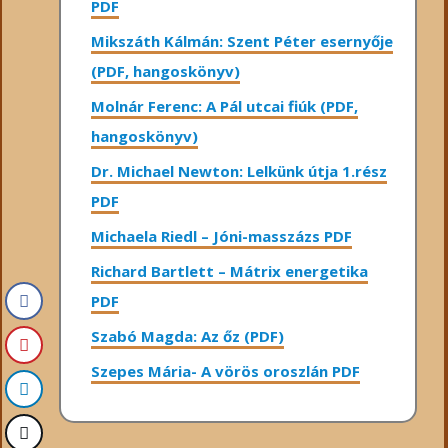
PDF
Mikszáth Kálmán: Szent Péter esernyője
(PDF, hangoskönyv)
Molnár Ferenc: A Pál utcai fiúk (PDF,
hangoskönyv)
Dr. Michael Newton: Lelkünk útja 1.rész
PDF
Michaela Riedl – Jóni-masszázs PDF
Richard Bartlett – Mátrix energetika
PDF
Szabó Magda: Az őz (PDF)
Szepes Mária- A vörös oroszlán PDF