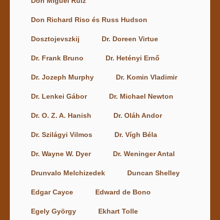
Don Miguel Ruiz
Don Richard Riso és Russ Hudson
Dosztojevszkij
Dr. Doreen Virtue
Dr. Frank Bruno
Dr. Hetényi Ernő
Dr. Jozeph Murphy
Dr. Komin Vladimir
Dr. Lenkei Gábor
Dr. Michael Newton
Dr. O. Z. A. Hanish
Dr. Oláh Andor
Dr. Szilágyi Vilmos
Dr. Vígh Béla
Dr. Wayne W. Dyer
Dr. Weninger Antal
Drunvalo Melchizedek
Duncan Shelley
Edgar Cayce
Edward de Bono
Egely György
Ekhart Tolle