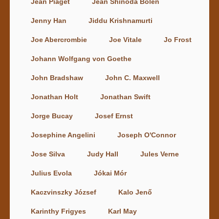
Jean Piaget
Jean Shinoda Bolen
Jenny Han
Jiddu Krishnamurti
Joe Abercrombie
Joe Vitale
Jo Frost
Johann Wolfgang von Goethe
John Bradshaw
John C. Maxwell
Jonathan Holt
Jonathan Swift
Jorge Bucay
Josef Ernst
Josephine Angelini
Joseph O'Connor
Jose Silva
Judy Hall
Jules Verne
Julius Evola
Jókai Mór
Kaczvinszky József
Kalo Jenő
Karinthy Frigyes
Karl May