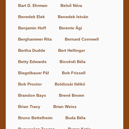
Bart D. Ehrman
Belső Nóra
Benedek Elek
Benedek István
Benjamin Hoff
Berente Ági
Berghammer Rita
Bernard Cornwell
Bertha Dudde
Bert Hellinger
Betty Edwards
Bicsérdi Béla
Biegelbauer Pál
Bob Frissell
Bob Proctor
Boldizsár Ildikó
Brandon Bays
Brené Brown
Brian Tracy
Brian Weiss
Bruno Bettelheim
Buda Béla
Bunyevácz Zsuzsa
Byron Katie