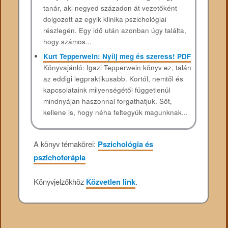
tanár, aki negyed századon át vezetőként
dolgozott az egyik klinika pszichológiai
részlegén. Egy idő után azonban úgy találta,
hogy számos...
Kurt Tepperwein: Nyílj meg és szeress! PDF
Könyvajánló: Igazi Tepperwein könyv ez, talán
az eddigi legpraktikusabb. Kortól, nemtől és
kapcsolataink milyenségétől függetlenül
mindnyájan haszonnal forgathatjuk. Sőt,
kellene is, hogy néha feltegyük magunknak...
A könyv témakörei:
Pszichológia és
pszichoterápia
Könyvjelzőkhöz
Közvetlen link
.