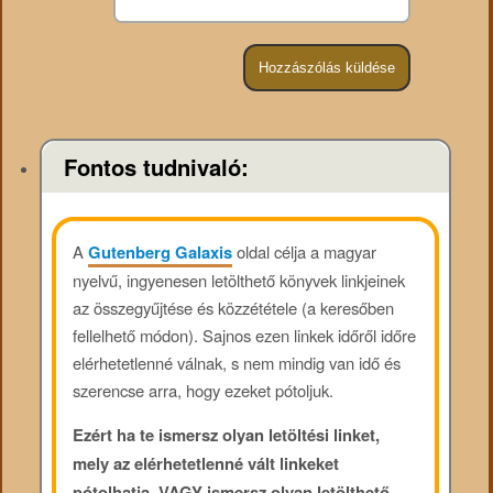
Fontos tudnivaló:
A
Gutenberg Galaxis
oldal célja a magyar
nyelvű, ingyenesen letölthető könyvek linkjeinek
az összegyűjtése és közzététele (a keresőben
fellelhető módon). Sajnos ezen linkek időről időre
elérhetetlenné válnak, s nem mindig van idő és
szerencse arra, hogy ezeket pótoljuk.
Ezért ha te ismersz olyan letöltési linket,
mely az elérhetetlenné vált linkeket
pótolhatja, VAGY ismersz olyan letölthető