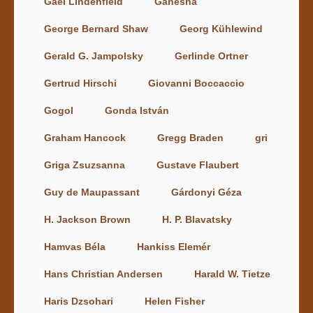
Gael Lindenfield
Ganésha
George Bernard Shaw
Georg Kühlewind
Gerald G. Jampolsky
Gerlinde Ortner
Gertrud Hirschi
Giovanni Boccaccio
Gogol
Gonda István
Graham Hancock
Gregg Braden
gri
Griga Zsuzsanna
Gustave Flaubert
Guy de Maupassant
Gárdonyi Géza
H. Jackson Brown
H. P. Blavatsky
Hamvas Béla
Hankiss Elemér
Hans Christian Andersen
Harald W. Tietze
Haris Dzsohari
Helen Fisher