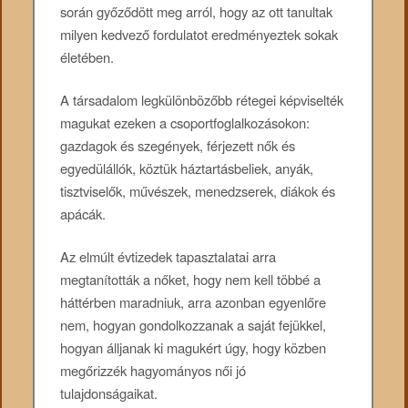
során győződött meg arról, hogy az ott tanultak
milyen kedvező fordulatot eredményeztek sokak
életében.
A társadalom legkülönbözőbb rétegei képviselték
magukat ezeken a csoportfoglalkozásokon:
gazdagok és szegények, férjezett nők és
egyedülállók, köztük háztartásbeliek, anyák,
tisztviselők, művészek, menedzserek, diákok és
apácák.
Az elmúlt évtizedek tapasztalatai arra
megtanították a nőket, hogy nem kell többé a
háttérben maradniuk, arra azonban egyenlőre
nem, hogyan gondolkozzanak a saját fejükkel,
hogyan álljanak ki magukért úgy, hogy közben
megőrizzék hagyományos női jó
tulajdonságaikat.