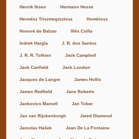
Henrik Ibsen
Hermann Hesse
Hermész Triszmegisztosz
Homérosz
Honoré de Balzac
Illés Csilla
Indrek Hargla
J. R. dos Santos
J. R. R. Tolkien
Jack Campbell
Jack Canfield
Jack London
Jacques de Langre
James Hollis
James Redfield
Jane Roberts
Jankovics Marcell
Jan Tober
Jan van Rijckenborgh
Jared Diamond
Jaroslav Hašek
Jean De La Fontaine