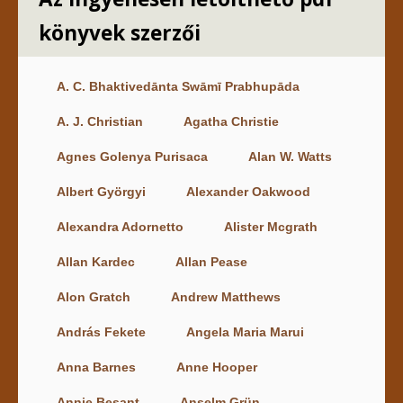
könyvek szerzői
A. C. Bhaktivedānta Swāmī Prabhupāda
A. J. Christian
Agatha Christie
Agnes Golenya Purisaca
Alan W. Watts
Albert Györgyi
Alexander Oakwood
Alexandra Adornetto
Alister Mcgrath
Allan Kardec
Allan Pease
Alon Gratch
Andrew Matthews
András Fekete
Angela Maria Marui
Anna Barnes
Anne Hooper
Annie Besant
Anselm Grün