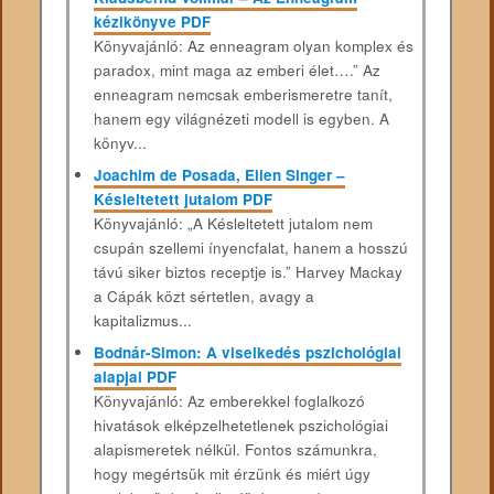
kézikönyve PDF
Könyvajánló: Az enneagram olyan komplex és
paradox, mint maga az emberi élet….” Az
enneagram nemcsak emberismeretre tanít,
hanem egy világnézeti modell is egyben. A
könyv...
Joachim de Posada, Ellen Singer –
Késleltetett jutalom PDF
Könyvajánló: „A Késleltetett jutalom nem
csupán szellemi ínyencfalat, hanem a hosszú
távú siker biztos receptje is.” Harvey Mackay
a Cápák közt sértetlen, avagy a
kapitalizmus...
Bodnár-Simon: A viselkedés pszichológiai
alapjai PDF
Könyvajánló: Az emberekkel foglalkozó
hivatások elképzelhetetlenek pszichológiai
alapismeretek nélkül. Fontos számunkra,
hogy megértsük mit érzünk és miért úgy