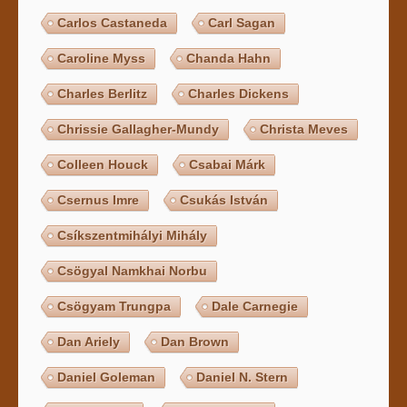
Carlos Castaneda
Carl Sagan
Caroline Myss
Chanda Hahn
Charles Berlitz
Charles Dickens
Chrissie Gallagher-Mundy
Christa Meves
Colleen Houck
Csabai Márk
Csernus Imre
Csukás István
Csíkszentmihályi Mihály
Csögyal Namkhai Norbu
Csögyam Trungpa
Dale Carnegie
Dan Ariely
Dan Brown
Daniel Goleman
Daniel N. Stern