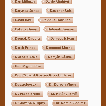
Dan Millman
Dante Alighieri
Darynda Jones
Daubner Béla
David Icke
David R. Hawkins
Debora Geary
Deborah Tannen
Deepak Chopra
Demecs István
Derek Prince
Desmond Morris
Diethard Stelz
Domján László
Don Miguel Ruiz
Don Richard Riso és Russ Hudson
Dosztojevszkij
Dr. Doreen Virtue
Dr. Frank Bruno
Dr. Hetényi Ernő
Dr. Jozeph Murphy
Dr. Komin Vladimir