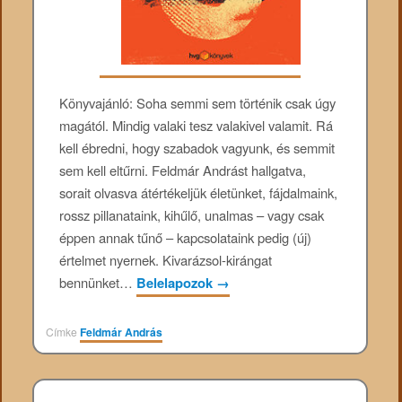
Könyvajánló: Soha semmi sem történik csak úgy
magától. Mindig valaki tesz valakivel valamit. Rá
kell ébredni, hogy szabadok vagyunk, és semmit
sem kell eltűrni. Feldmár Andrást hallgatva,
sorait olvasva átértékeljük életünket, fájdalmaink,
rossz pillanataink, kihűlő, unalmas – vagy csak
éppen annak tűnő – kapcsolataink pedig (új)
értelmet nyernek. Kivarázsol-kirángat
bennünket…
Belelapozok
→
Címke
Feldmár András