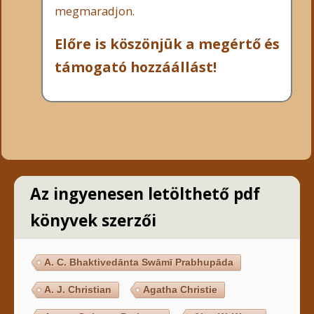
megmaradjon.
Előre is köszönjük a megértő és
támogató hozzáállást!
Az ingyenesen letölthető pdf
könyvek szerzői
A. C. Bhaktivedānta Swāmī Prabhupāda
A. J. Christian
Agatha Christie