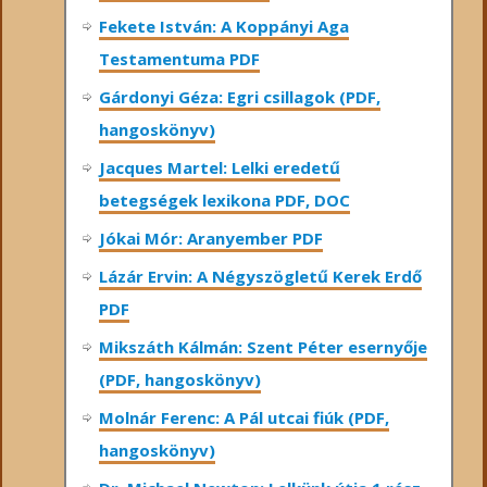
Fekete István: A Koppányi Aga
Testamentuma PDF
Gárdonyi Géza: Egri csillagok (PDF,
hangoskönyv)
Jacques Martel: Lelki eredetű
betegségek lexikona PDF, DOC
Jókai Mór: Aranyember PDF
Lázár Ervin: A Négyszögletű Kerek Erdő
PDF
Mikszáth Kálmán: Szent Péter esernyője
(PDF, hangoskönyv)
Molnár Ferenc: A Pál utcai fiúk (PDF,
hangoskönyv)