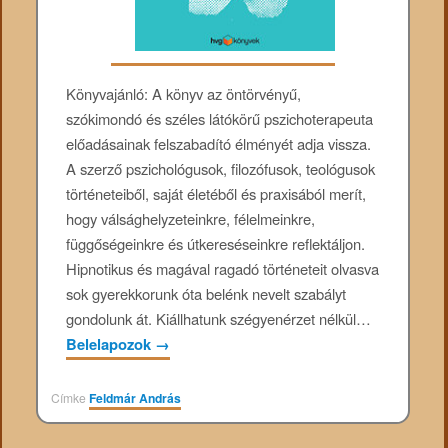
Könyvajánló: A könyv az öntörvényű,
szókimondó és széles látókörű pszichoterapeuta
előadásainak felszabadító élményét adja vissza.
A szerző pszichológusok, filozófusok, teológusok
történeteiből, saját életéből és praxisából merít,
hogy válsághelyzeteinkre, félelmeinkre,
függőségeinkre és útkereséseinkre reflektáljon.
Hipnotikus és magával ragadó történeteit olvasva
sok gyerekkorunk óta belénk nevelt szabályt
gondolunk át. Kiállhatunk szégyenérzet nélkül…
Belelapozok
→
Címke
Feldmár András