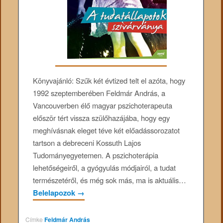
Könyvajánló: Szűk két évtized telt el azóta, hogy
1992 szeptemberében Feldmár András, a
Vancouverben élő magyar pszichoterapeuta
először tért vissza szülőhazájába, hogy egy
meghívásnak eleget téve két előadássorozatot
tartson a debreceni Kossuth Lajos
Tudományegyetemen. A pszichoterápia
lehetőségeiről, a gyógyulás módjairól, a tudat
természetéről, és még sok más, ma is aktuális…
Belelapozok
→
Címke
Feldmár András