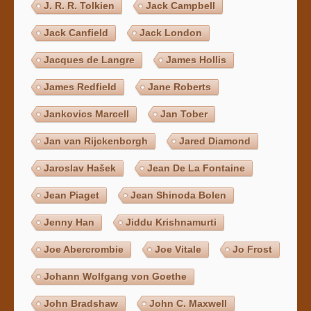
J. R. R. Tolkien
Jack Campbell
Jack Canfield
Jack London
Jacques de Langre
James Hollis
James Redfield
Jane Roberts
Jankovics Marcell
Jan Tober
Jan van Rijckenborgh
Jared Diamond
Jaroslav Hašek
Jean De La Fontaine
Jean Piaget
Jean Shinoda Bolen
Jenny Han
Jiddu Krishnamurti
Joe Abercrombie
Joe Vitale
Jo Frost
Johann Wolfgang von Goethe
John Bradshaw
John C. Maxwell