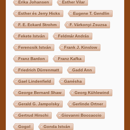
Erika Johansen
Esther Vilar
Esther és Jerry Hicks
Eugene T. Gendlin
F. E. Eckard Strohm
F. Várkonyi Zsuzsa
Fekete István
Feldmár András
Ferencsik István
Frank J. Kinslow
Franz Bardon
Franz Kafka
Friedrich Dürrenmatt
Gadd Ann
Gael Lindenfield
Ganésha
George Bernard Shaw
Georg Kühlewind
Gerald G. Jampolsky
Gerlinde Ortner
Gertrud Hirschi
Giovanni Boccaccio
Gogol
Gonda István