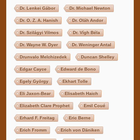
Dr. Lenkei Gábor
Dr. Michael Newton
Dr. O. Z. A. Hanish
Dr. Oláh Andor
Dr. Szilágyi Vilmos
Dr. Vígh Béla
Dr. Wayne W. Dyer
Dr. Weninger Antal
Drunvalo Melchizedek
Duncan Shelley
Edgar Cayce
Edward de Bono
Egely György
Ekhart Tolle
Eli Jaxon-Bear
Elisabeth Haich
Elizabeth Clare Prophet
Emil Coué
Erhard F. Freitag
Eric Berne
Erich Fromm
Erich von Däniken