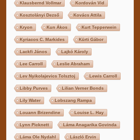
Klausbernd Vollmar
Kordován Vid
Kosztolányi Dezső
Kovács Attila
Kryon
Kun Ákos
Kurt Tepperwein
Kyriacos C. Markides
Kürti Gábor
Lackfi János
Lajkó Károly
Lee Carroll
Leslie Abraham
Lev Nyikolajevics Tolsztoj
Lewis Carroll
Libby Purves
Lilian Verner Bonds
Lily Water
Lobszang Rampa
Louann Brizendine
Louise L. Hay
Lynn Picknett
Láma Anagarika Govinda
Láma Ole Nydahl
László Ervin