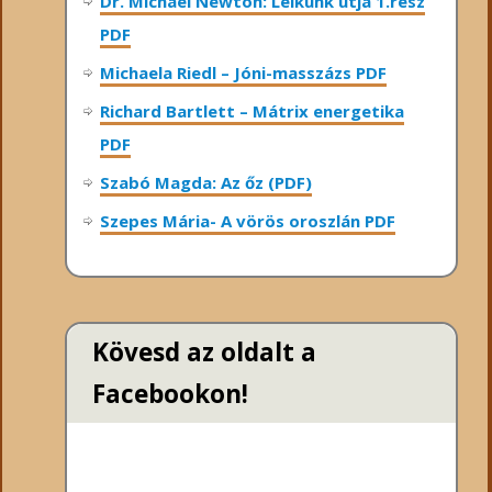
Dr. Michael Newton: Lelkünk útja 1.rész
PDF
Michaela Riedl – Jóni-masszázs PDF
Richard Bartlett – Mátrix energetika
PDF
Szabó Magda: Az őz (PDF)
Szepes Mária- A vörös oroszlán PDF
Kövesd az oldalt a
Facebookon!