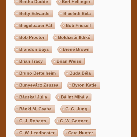
Bertha Dudde
Bert Hellinger
Betty Edwards
Bicsérdi Béla
Biegelbauer Pál
Bob Frissell
Bob Proctor
Boldizsár Ildikó
Brandon Bays
Brené Brown
Brian Tracy
Brian Weiss
Bruno Bettelheim
Buda Béla
Bunyevácz Zsuzsa
Byron Katie
Bácskai Júlia
Bálint Mihály
Bánki M. Csaba
C. G. Jung
C. J. Roberts
C. W. Gortner
C. W. Leadbeater
Cara Hunter