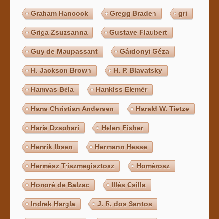
Graham Hancock
Gregg Braden
gri
Griga Zsuzsanna
Gustave Flaubert
Guy de Maupassant
Gárdonyi Géza
H. Jackson Brown
H. P. Blavatsky
Hamvas Béla
Hankiss Elemér
Hans Christian Andersen
Harald W. Tietze
Haris Dzsohari
Helen Fisher
Henrik Ibsen
Hermann Hesse
Hermész Triszmegisztosz
Homérosz
Honoré de Balzac
Illés Csilla
Indrek Hargla
J. R. dos Santos