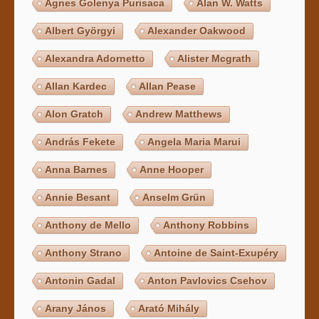
Agnes Golenya Purisaca
Alan W. Watts
Albert Györgyi
Alexander Oakwood
Alexandra Adornetto
Alister Mcgrath
Allan Kardec
Allan Pease
Alon Gratch
Andrew Matthews
András Fekete
Angela Maria Marui
Anna Barnes
Anne Hooper
Annie Besant
Anselm Grün
Anthony de Mello
Anthony Robbins
Anthony Strano
Antoine de Saint-Exupéry
Antonin Gadal
Anton Pavlovics Csehov
Arany János
Arató Mihály