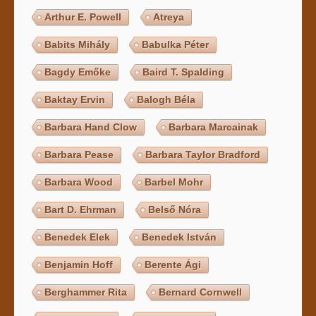
Arthur E. Powell
Atreya
Babits Mihály
Babulka Péter
Bagdy Emőke
Baird T. Spalding
Baktay Ervin
Balogh Béla
Barbara Hand Clow
Barbara Marcainak
Barbara Pease
Barbara Taylor Bradford
Barbara Wood
Barbel Mohr
Bart D. Ehrman
Belső Nóra
Benedek Elek
Benedek István
Benjamin Hoff
Berente Ági
Berghammer Rita
Bernard Cornwell