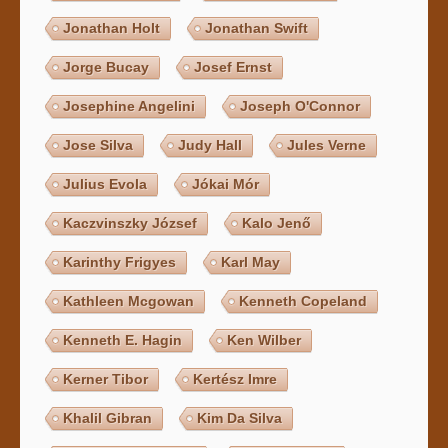
Jonathan Holt
Jonathan Swift
Jorge Bucay
Josef Ernst
Josephine Angelini
Joseph O'Connor
Jose Silva
Judy Hall
Jules Verne
Julius Evola
Jókai Mór
Kaczvinszky József
Kalo Jenő
Karinthy Frigyes
Karl May
Kathleen Mcgowan
Kenneth Copeland
Kenneth E. Hagin
Ken Wilber
Kerner Tibor
Kertész Imre
Khalil Gibran
Kim Da Silva