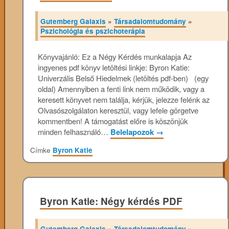
Gutemberg Galaxis
»
Társadalomtudomány
»
Pszichológia és pszichoterápia
Könyvajánló: Ez a Négy Kérdés munkalapja Az
ingyenes pdf könyv letöltési linkje: Byron Katie:
Univerzális Belső Hiedelmek (letöltés pdf-ben) (egy
oldal) Amennyiben a fenti link nem működik, vagy a
keresett könyvet nem találja, kérjük, jelezze felénk az
Olvasószolgálaton keresztül, vagy lefele görgetve
kommentben! A támogatást előre is köszönjük
minden felhasználó…
Belelapozok
→
Címke
Byron Katie
Byron Katie: Négy kérdés PDF
Gutemberg Galaxis
»
Társadalomtudomány
»