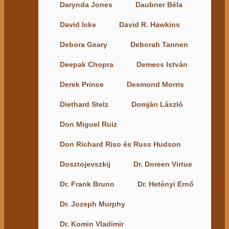
Darynda Jones
Daubner Béla
David Icke
David R. Hawkins
Debora Geary
Deborah Tannen
Deepak Chopra
Demecs István
Derek Prince
Desmond Morris
Diethard Stelz
Domján László
Don Miguel Ruiz
Don Richard Riso és Russ Hudson
Dosztojevszkij
Dr. Doreen Virtue
Dr. Frank Bruno
Dr. Hetényi Ernő
Dr. Jozeph Murphy
Dr. Komin Vladimir