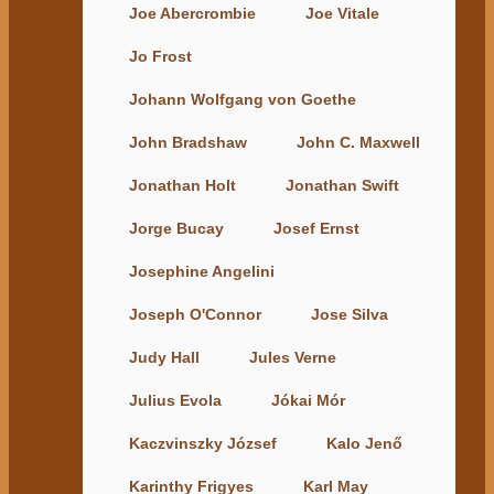
Joe Abercrombie
Joe Vitale
Jo Frost
Johann Wolfgang von Goethe
John Bradshaw
John C. Maxwell
Jonathan Holt
Jonathan Swift
Jorge Bucay
Josef Ernst
Josephine Angelini
Joseph O'Connor
Jose Silva
Judy Hall
Jules Verne
Julius Evola
Jókai Mór
Kaczvinszky József
Kalo Jenő
Karinthy Frigyes
Karl May