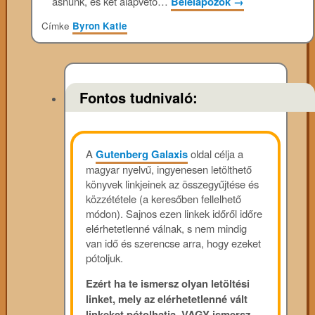
ásnunk, és két alapvető…
Belelapozok
→
Címke
Byron Katie
Fontos tudnivaló:
A
Gutenberg Galaxis
oldal célja a
magyar nyelvű, ingyenesen letölthető
könyvek linkjeinek az összegyűjtése és
közzététele (a keresőben fellelhető
módon). Sajnos ezen linkek időről időre
elérhetetlenné válnak, s nem mindig
van idő és szerencse arra, hogy ezeket
pótoljuk.
Ezért ha te ismersz olyan letöltési
linket, mely az elérhetetlenné vált
linkeket pótolhatja, VAGY ismersz