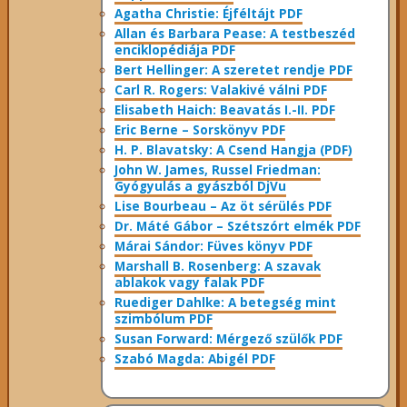
Agatha Christie: Éjféltájt PDF
Allan és Barbara Pease: A testbeszéd
enciklopédiája PDF
Bert Hellinger: A ​szeretet rendje PDF
Carl R. Rogers: Valakivé válni PDF
Elisabeth Haich: Beavatás I.-II. PDF
Eric Berne – Sorskönyv PDF
H. P. Blavatsky: A Csend Hangja (PDF)
John W. James, Russel Friedman:
Gyógyulás a gyászból DjVu
Lise Bourbeau – Az öt sérülés PDF
Dr. Máté Gábor – Szétszórt elmék PDF
Márai Sándor: Füves könyv PDF
Marshall B. Rosenberg: A szavak
ablakok vagy falak PDF
Ruediger Dahlke: A betegség mint
szimbólum PDF
Susan Forward: Mérgező szülők PDF
Szabó Magda: Abigél PDF