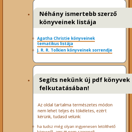
Néhány ismertebb szerző
könyveinek listája
Agatha Christie könyveinek
tematikus listája
J. R. R. Tolkien könyveinek sorrendje
Segíts nekünk új pdf könyvek
felkutatásában!
Az oldal tartalma természetes módon
nem lehet teljes és tökéletes, ezért
kérünk, tudasd velünk:
ha tudsz még olyan ingyenesen letölthető
könyvről, ami itt nem szerepel!