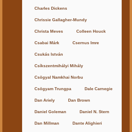
Charles Dickens
Chrissie Gallagher-Mundy
Christa Meves
Colleen Houck
Csabai Márk
Csernus Imre
Csukás István
Csíkszentmihályi Mihály
Csögyal Namkhai Norbu
Csögyam Trungpa
Dale Carnegie
Dan Ariely
Dan Brown
Daniel Goleman
Daniel N. Stern
Dan Millman
Dante Alighieri