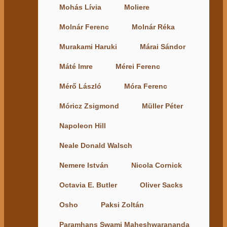
Mohás Lívia
Moliere
Molnár Ferenc
Molnár Réka
Murakami Haruki
Márai Sándor
Máté Imre
Mérei Ferenc
Mérő László
Móra Ferenc
Móricz Zsigmond
Müller Péter
Napoleon Hill
Neale Donald Walsch
Nemere István
Nicola Cornick
Octavia E. Butler
Oliver Sacks
Osho
Paksi Zoltán
Paramhans Swami Maheshwarananda