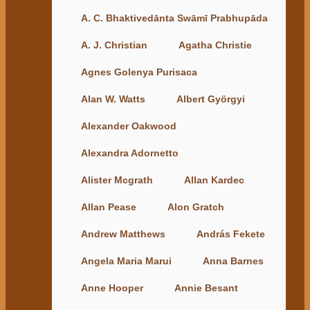
A. C. Bhaktivedānta Swāmī Prabhupāda
A. J. Christian
Agatha Christie
Agnes Golenya Purisaca
Alan W. Watts
Albert Györgyi
Alexander Oakwood
Alexandra Adornetto
Alister Mcgrath
Allan Kardec
Allan Pease
Alon Gratch
Andrew Matthews
András Fekete
Angela Maria Marui
Anna Barnes
Anne Hooper
Annie Besant