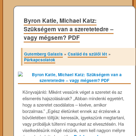
Byron Katie, Michael Katz:
Szükségem van a szeretetedre –
vagy mégsem? PDF
Gutemberg Galaxis
»
Család és szülői lét
»
Párkapcsolatok
Könyvajánló: Miként vessünk véget a szeretet és az
elismerés hajszolásának? „Abban mindenki egyetért,
hogy a szeretet csodálatos – kivéve, amikor
borzalmas.” „Egész életünket ennek az érzésnek a
bűvöletében töltjük: keressük, igyekszünk megtartani,
vagy próbáljuk túltenni magunkat az elvesztésén. Ha
viselkedésünk mögé nézünk, nem kell nagyon mélyre