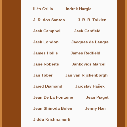
Illés Csilla
Indrek Hargla
J. R. dos Santos
J. R. R. Tolkien
Jack Campbell
Jack Canfield
Jack London
Jacques de Langre
James Hollis
James Redfield
Jane Roberts
Jankovics Marcell
Jan Tober
Jan van Rijckenborgh
Jared Diamond
Jaroslav Hašek
Jean De La Fontaine
Jean Piaget
Jean Shinoda Bolen
Jenny Han
Jiddu Krishnamurti