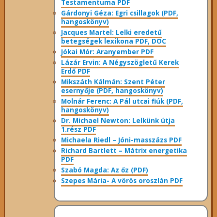
Testamentuma PDF
Gárdonyi Géza: Egri csillagok (PDF,
hangoskönyv)
Jacques Martel: Lelki eredetű
betegségek lexikona PDF, DOC
Jókai Mór: Aranyember PDF
Lázár Ervin: A Négyszögletű Kerek
Erdő PDF
Mikszáth Kálmán: Szent Péter
esernyője (PDF, hangoskönyv)
Molnár Ferenc: A Pál utcai fiúk (PDF,
hangoskönyv)
Dr. Michael Newton: Lelkünk útja
1.rész PDF
Michaela Riedl – Jóni-masszázs PDF
Richard Bartlett – Mátrix energetika
PDF
Szabó Magda: Az őz (PDF)
Szepes Mária- A vörös oroszlán PDF