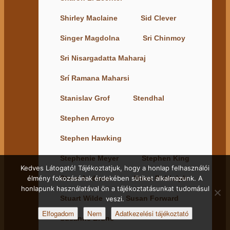
Shirley Maclaine
Sid Clever
Singer Magdolna
Sri Chinmoy
Sri Nisargadatta Maharaj
Srí Ramana Maharsi
Stanislav Grof
Stendhal
Stephen Arroyo
Stephen Hawking
Stephenie Meyer
Stephen King
Kedves Látogató! Tájékoztatjuk, hogy a honlap felhasználói
Steve Andreas
Steve Biddulph
élmény fokozásának érdekében sütiket alkalmazunk. A
honlapunk használatával ön a tájékoztatásunkat tudomásul
Stuart Wilde
Susan Forward
veszi.
Elfogadom
Nem
Adatkezelési tájékoztató
Susanne Bruns