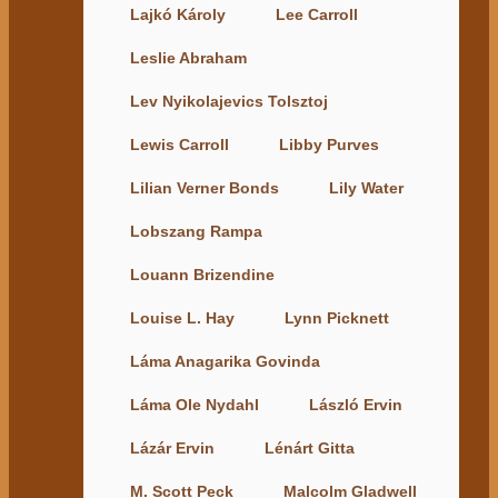
Lajkó Károly
Lee Carroll
Leslie Abraham
Lev Nyikolajevics Tolsztoj
Lewis Carroll
Libby Purves
Lilian Verner Bonds
Lily Water
Lobszang Rampa
Louann Brizendine
Louise L. Hay
Lynn Picknett
Láma Anagarika Govinda
Láma Ole Nydahl
László Ervin
Lázár Ervin
Lénárt Gitta
M. Scott Peck
Malcolm Gladwell