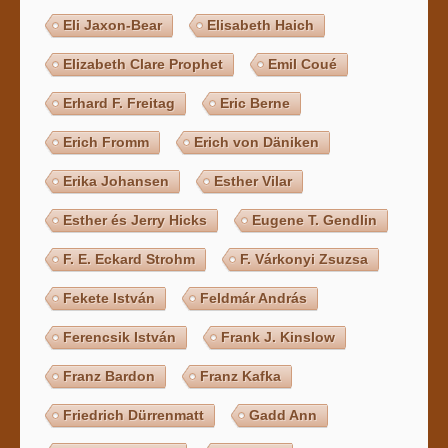
Eli Jaxon-Bear
Elisabeth Haich
Elizabeth Clare Prophet
Emil Coué
Erhard F. Freitag
Eric Berne
Erich Fromm
Erich von Däniken
Erika Johansen
Esther Vilar
Esther és Jerry Hicks
Eugene T. Gendlin
F. E. Eckard Strohm
F. Várkonyi Zsuzsa
Fekete István
Feldmár András
Ferencsik István
Frank J. Kinslow
Franz Bardon
Franz Kafka
Friedrich Dürrenmatt
Gadd Ann