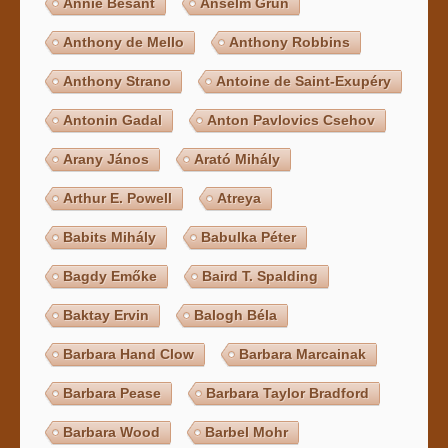
Annie Besant
Anselm Grün
Anthony de Mello
Anthony Robbins
Anthony Strano
Antoine de Saint-Exupéry
Antonin Gadal
Anton Pavlovics Csehov
Arany János
Arató Mihály
Arthur E. Powell
Atreya
Babits Mihály
Babulka Péter
Bagdy Emőke
Baird T. Spalding
Baktay Ervin
Balogh Béla
Barbara Hand Clow
Barbara Marcainak
Barbara Pease
Barbara Taylor Bradford
Barbara Wood
Barbel Mohr