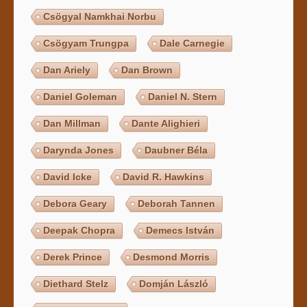
Csögyal Namkhai Norbu
Csögyam Trungpa
Dale Carnegie
Dan Ariely
Dan Brown
Daniel Goleman
Daniel N. Stern
Dan Millman
Dante Alighieri
Darynda Jones
Daubner Béla
David Icke
David R. Hawkins
Debora Geary
Deborah Tannen
Deepak Chopra
Demecs István
Derek Prince
Desmond Morris
Diethard Stelz
Domján László