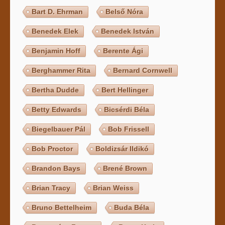
Bart D. Ehrman
Belső Nóra
Benedek Elek
Benedek István
Benjamin Hoff
Berente Ági
Berghammer Rita
Bernard Cornwell
Bertha Dudde
Bert Hellinger
Betty Edwards
Bicsérdi Béla
Biegelbauer Pál
Bob Frissell
Bob Proctor
Boldizsár Ildikó
Brandon Bays
Brené Brown
Brian Tracy
Brian Weiss
Bruno Bettelheim
Buda Béla