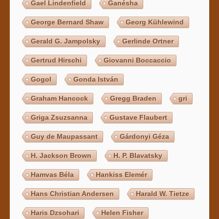
Gael Lindenfield
Ganésha
George Bernard Shaw
Georg Kühlewind
Gerald G. Jampolsky
Gerlinde Ortner
Gertrud Hirschi
Giovanni Boccaccio
Gogol
Gonda István
Graham Hancock
Gregg Braden
gri
Griga Zsuzsanna
Gustave Flaubert
Guy de Maupassant
Gárdonyi Géza
H. Jackson Brown
H. P. Blavatsky
Hamvas Béla
Hankiss Elemér
Hans Christian Andersen
Harald W. Tietze
Haris Dzsohari
Helen Fisher