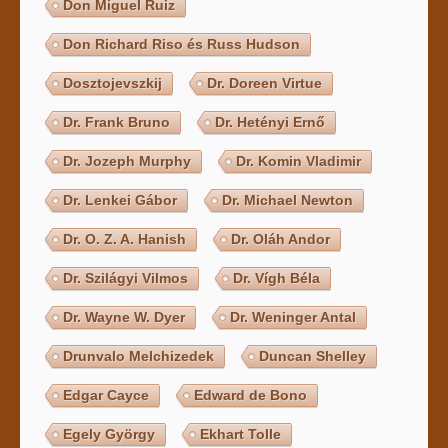
Don Miguel Ruiz
Don Richard Riso és Russ Hudson
Dosztojevszkij
Dr. Doreen Virtue
Dr. Frank Bruno
Dr. Hetényi Ernő
Dr. Jozeph Murphy
Dr. Komin Vladimir
Dr. Lenkei Gábor
Dr. Michael Newton
Dr. O. Z. A. Hanish
Dr. Oláh Andor
Dr. Szilágyi Vilmos
Dr. Vígh Béla
Dr. Wayne W. Dyer
Dr. Weninger Antal
Drunvalo Melchizedek
Duncan Shelley
Edgar Cayce
Edward de Bono
Egely György
Ekhart Tolle