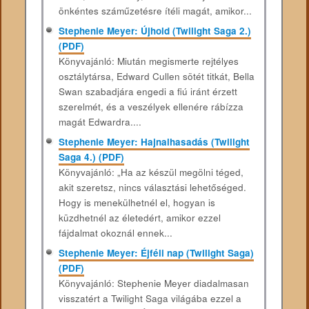
önkéntes száműzetésre ítéli magát, amikor...
Stephenie Meyer: Újhold (Twilight Saga 2.)
(PDF)
Könyvajánló: Miután megismerte rejtélyes
osztálytársa, Edward Cullen sötét titkát, Bella
Swan szabadjára engedi a fiú iránt érzett
szerelmét, és a veszélyek ellenére rábízza
magát Edwardra....
Stephenie Meyer: Hajnalhasadás (Twilight
Saga 4.) (PDF)
Könyvajánló: „Ha az készül megölni téged,
akit szeretsz, nincs választási lehetőséged.
Hogy is menekülhetnél el, hogyan is
küzdhetnél az életedért, amikor ezzel
fájdalmat okoznál ennek...
Stephenie Meyer: Éjféli nap (Twilight Saga)
(PDF)
Könyvajánló: Stephenie Meyer diadalmasan
visszatért a Twilight Saga világába ezzel a