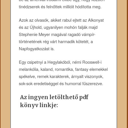
tinédzserek és felnőttek millióit hódította meg.
Azok az olvasók, akiket rabul ejtett az Alkonyat
és az Újhold, ugyanilyen mohón falják majd
Stephenie Meyer magával ragadó vámpír-
történetének rég várt harmadik kötetét, a
Napfogyatkozást is.
Egy csipetnyi a Hegylakóból, némi Rooswell-i
melankólia, kaland, romantika, fantasy elemekkel
spékelve, remek karakterek, árnyalt viszonyok,
sok-sok eredetiséggel és humorral fűszerezve.
Az ingyen letölthető pdf
könyv linkje: