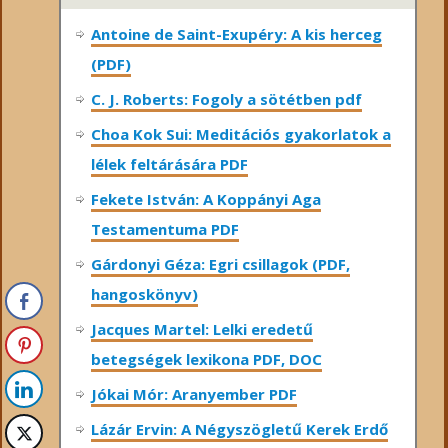
Antoine de Saint-Exupéry: A kis herceg
(PDF)
C. J. Roberts: Fogoly a sötétben pdf
Choa Kok Sui: Meditációs gyakorlatok a
lélek feltárására PDF
Fekete István: A Koppányi Aga
Testamentuma PDF
Gárdonyi Géza: Egri csillagok (PDF,
hangoskönyv)
Jacques Martel: Lelki eredetű
betegségek lexikona PDF, DOC
Jókai Mór: Aranyember PDF
Lázár Ervin: A Négyszögletű Kerek Erdő