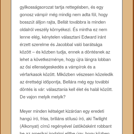
gyilkosságsorozat tartja rettegésben, és egy
gonosz vámpír még mindig nem adta föl, hogy
bosszút álljon rajta, Bellát továbbra is minden
oldalról veszély környékezi. És mintha ez nem
lenne elég, kénytelen választani Edward iránt
érzett szerelme és Jacobbal való barátsága
között – és közben tudja, ennek a döntésnek az
lehet a következménye, hogy újra lángra lobban
az ősi ellenségeskedés a vámpírok és a
vérfarkasok között. Miközben vészesen közeledik
az érettségi időpontja, Bellára még egy további
döntés is vár: választania kell élet és halál között.
De vajon melyik melyik?
Meyer minden kétséget kizáróan egy eredeti
hangú író, friss, briliáns stílusú író, aki Twilight
(Alkonyat) című regényével üstökösként robbant
be az amerikai irodalmi elitbe úgy, hogy közben