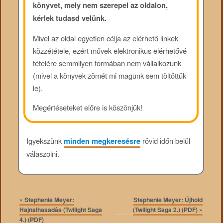
könyvet, mely nem szerepel az oldalon,
kérlek tudasd velünk.
Mivel az oldal egyetlen célja az elérhető linkek
közzététele, ezért művek elektronikus elérhetővé
tételére semmilyen formában nem vállalkozunk
(mivel a könyvek zömét mi magunk sem töltöttük
le).
Megértéseteket előre is köszönjük!
Igyekszünk
minden megkeresésre
rövid időn belül
válaszolni.
«
Stephenie Meyer:
Stephenie Meyer: Újhold
Hajnalhasadás (Twilight Saga
(Twilight Saga 2.) (PDF)
»
4.) (PDF)