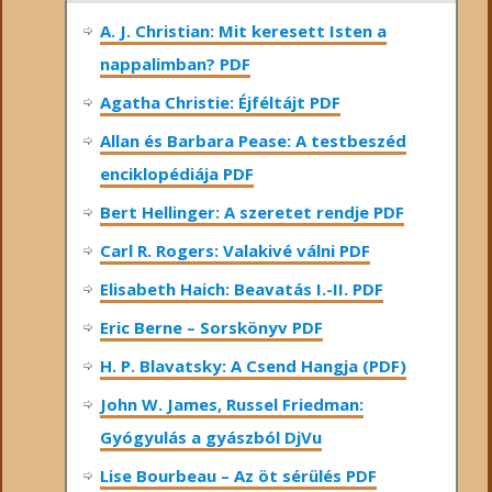
A. J. Christian: Mit keresett Isten a
nappalimban? PDF
Agatha Christie: Éjféltájt PDF
Allan és Barbara Pease: A testbeszéd
enciklopédiája PDF
Bert Hellinger: A ​szeretet rendje PDF
Carl R. Rogers: Valakivé válni PDF
Elisabeth Haich: Beavatás I.-II. PDF
Eric Berne – Sorskönyv PDF
H. P. Blavatsky: A Csend Hangja (PDF)
John W. James, Russel Friedman:
Gyógyulás a gyászból DjVu
Lise Bourbeau – Az öt sérülés PDF