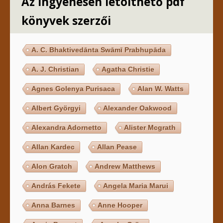
Az ingyenesen letölthető pdf
könyvek szerzői
A. C. Bhaktivedānta Swāmī Prabhupāda
A. J. Christian
Agatha Christie
Agnes Golenya Purisaca
Alan W. Watts
Albert Györgyi
Alexander Oakwood
Alexandra Adornetto
Alister Mcgrath
Allan Kardec
Allan Pease
Alon Gratch
Andrew Matthews
András Fekete
Angela Maria Marui
Anna Barnes
Anne Hooper