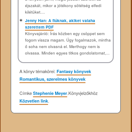
éjszakát, mikor a jótékony sötétség elfedi
kilétüket....
Jenny Han: A ​fiúknak, akiket valaha
szerettem PDF
Könyvajánló: Írás közben egy csöppet sem
fogom vissza magam. Úgy fogalmazok, mintha
ő soha nem olvasná el. Merthogy nem is
olvassa. Minden egyes titkos gondolatomat,...
A könyv témakörei:
Fantasy könyvek
Romantikus, szerelmes könyvek
Címke
Stephenie Meyer
.
Könyvjelzőkhöz
Közvetlen link
.