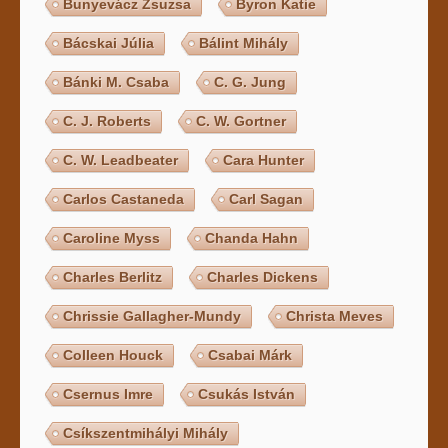
Bunyevácz Zsuzsa
Byron Katie
Bácskai Júlia
Bálint Mihály
Bánki M. Csaba
C. G. Jung
C. J. Roberts
C. W. Gortner
C. W. Leadbeater
Cara Hunter
Carlos Castaneda
Carl Sagan
Caroline Myss
Chanda Hahn
Charles Berlitz
Charles Dickens
Chrissie Gallagher-Mundy
Christa Meves
Colleen Houck
Csabai Márk
Csernus Imre
Csukás István
Csíkszentmihályi Mihály