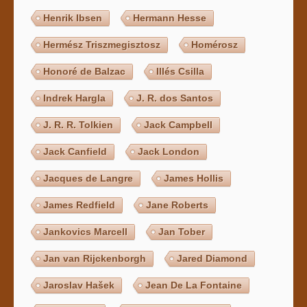
Henrik Ibsen
Hermann Hesse
Hermész Triszmegisztosz
Homérosz
Honoré de Balzac
Illés Csilla
Indrek Hargla
J. R. dos Santos
J. R. R. Tolkien
Jack Campbell
Jack Canfield
Jack London
Jacques de Langre
James Hollis
James Redfield
Jane Roberts
Jankovics Marcell
Jan Tober
Jan van Rijckenborgh
Jared Diamond
Jaroslav Hašek
Jean De La Fontaine