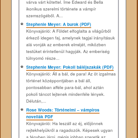
várva várt kötettel. Íme Edward és Bella
ikonikus szerelmi története a vámpír
szemszögéből. A...
Stephenie Meyer: A burok (PDF)
Könyvajánló: A Földet elfoglalta a világűrből
érkező idegen faj, amelynek tagjai irányításuk
alá vonják az emberek elméjét, miközben
testüket érintetlenül hagyják. Az emberiség
túlnyomó része...
Stephenie Meyer: Pokoli báléjszakák (PDF)
Könyvajánló: Áll a bál, de para! Az öt izgalmas
történet középpontjában a bál áll,
pontosabban afféle para-bál, ahol aztán
pokoli táncot lejtenek mindenféle lények.
Délután,...
Rose Woods: Történelmi – vámpíros
novellák PDF
Könyvajánló: Ha leszáll az éj, előjönnek
rejtekhelyükről a ragadozók. Képesek ugyan
a fényben járni, mégis jobban szeretik az