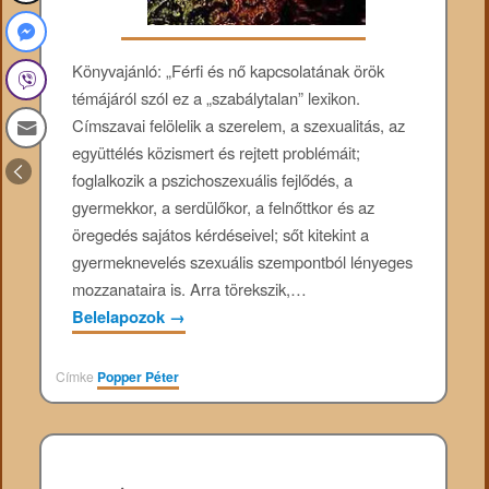
Könyvajánló: „Férfi és nő kapcsolatának örök
témájáról szól ez a „szabálytalan” lexikon.
Címszavai felölelik a szerelem, a szexualitás, az
együttélés közismert és rejtett problémáit;
foglalkozik a pszichoszexuális fejlődés, a
gyermekkor, a serdülőkor, a felnőttkor és az
öregedés sajátos kérdéseivel; sőt kitekint a
gyermeknevelés szexuális szempontból lényeges
mozzanataira is. Arra törekszik,…
Belelapozok
→
Címke
Popper Péter