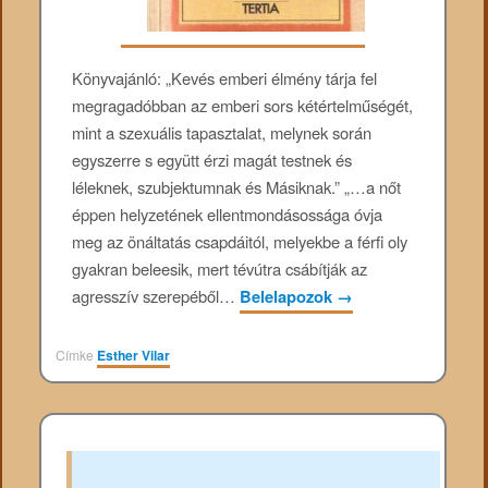
Könyvajánló: „Kevés ​​emberi élmény tárja fel
megragadóbban az emberi sors kétértelműségét,
mint a szexuális tapasztalat, melynek során
egyszerre s együtt érzi magát testnek és
léleknek, szubjektumnak és Másiknak.” „…a nőt
éppen helyzetének ellentmondásossága óvja
meg az önáltatás csapdáitól, melyekbe a férfi oly
gyakran beleesik, mert tévútra csábítják az
agresszív szerepéből…
Belelapozok
→
Címke
Esther Vilar