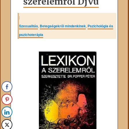
szerelemről DjVu
|
Szexualitás
,
Betegségekről mindenkinek
,
Pszichológia és
pszichoterápia