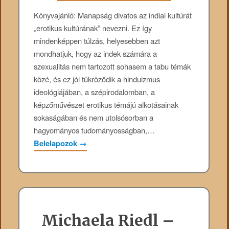
Könyvajánló: Manapság divatos az indiai kultúrát
„erotikus kultúrának” nevezni. Ez így
mindenképpen túlzás, helyesebben azt
mondhatjuk, hogy az indek számára a
szexualitás nem tartozott sohasem a tabu témák
közé, és ez jól tükröződik a hinduizmus
ideológiájában, a szépirodalomban, a
képzőművészet erotikus témájú alkotásainak
sokaságában és nem utolsósorban a
hagyományos tudományosságban,…
Belelapozok
→
Michaela Riedl –