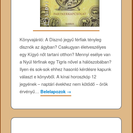
Könyvajánló: A Disznó jegyű férfiak tényleg
disznók az ágyban? Csakugyan életveszélyes
egy Kígyó nőt tartani otthon? Mennyi esélye van
a Nyúl férfinak egy Tigris nővel a hálószobában?
Ilyen és sok-sok ehhez hasonló kérdésre kapunk
választ e könyvből. A kínai horoszkóp 12
jegyének – naptári évekhez nem kötődő – örök
érvényű…
Belelapozok
→