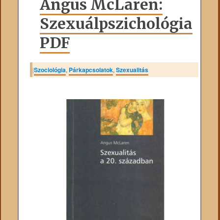
Angus McLaren:
Szexuálpszichológia
PDF
|
Szociológia
,
Párkapcsolatok
,
Szexualitás