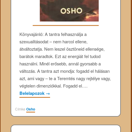
Könyvajánló: A tantra felhasználja a
szexualitásodat – nem harcol ellene,
átváltoztatja. Nem leszel ösztöneid ellensége,
barátok maradtok. Ezt az energiát fel tudod
használni. Minél erősebb, annál gyorsabb a
változás. A tantra azt mondja: fogadd el hálásan
azt, ami vagy – te a Teremtés nagy rejtélye vagy,
végtelen dimenziókkal. Fogadd el….
Belelapozok
→
Címke
Osho