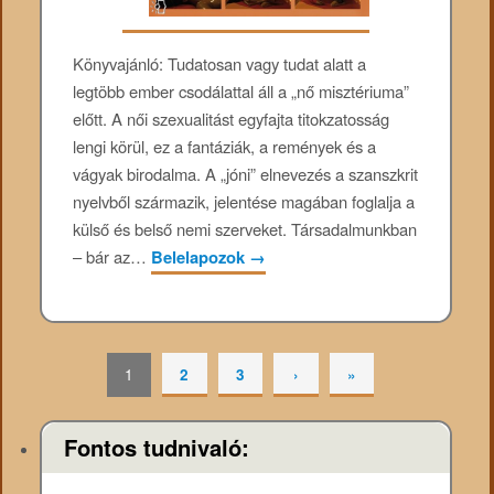
Könyvajánló: Tudatosan vagy tudat alatt a
legtöbb ember csodálattal áll a „nő misztériuma”
előtt. A női szexualitást egyfajta titokzatosság
lengi körül, ez a fantáziák, a remények és a
vágyak birodalma. A „jóni” elnevezés a szanszkrit
nyelvből származik, jelentése magában foglalja a
külső és belső nemi szerveket. Társadalmunkban
– bár az…
Belelapozok
→
1
2
3
›
»
Fontos tudnivaló: