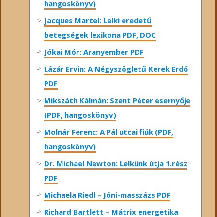
hangoskönyv)
Jacques Martel: Lelki eredetű
betegségek lexikona PDF, DOC
Jókai Mór: Aranyember PDF
Lázár Ervin: A Négyszögletű Kerek Erdő
PDF
Mikszáth Kálmán: Szent Péter esernyője
(PDF, hangoskönyv)
Molnár Ferenc: A Pál utcai fiúk (PDF,
hangoskönyv)
Dr. Michael Newton: Lelkünk útja 1.rész
PDF
Michaela Riedl – Jóni-masszázs PDF
Richard Bartlett – Mátrix energetika