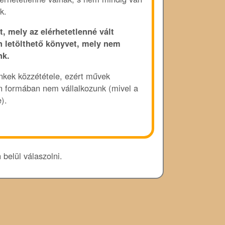
k.
t, mely az elérhetetlenné vált
n letölthető könyvet, mely nem
nk.
linkek közzététele, ezért művek
en formában nem vállalkozunk (mivel a
).
 belül válaszolni.