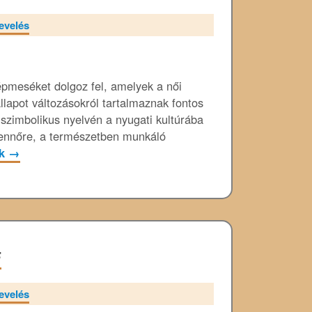
evelés
pmeséket dolgoz fel, amelyek a női
tállapot változásokról tartalmaznak fontos
szimbolikus nyelvén a nyugati kultúrába
stennőre, a természetben munkáló
ok
→
F
evelés