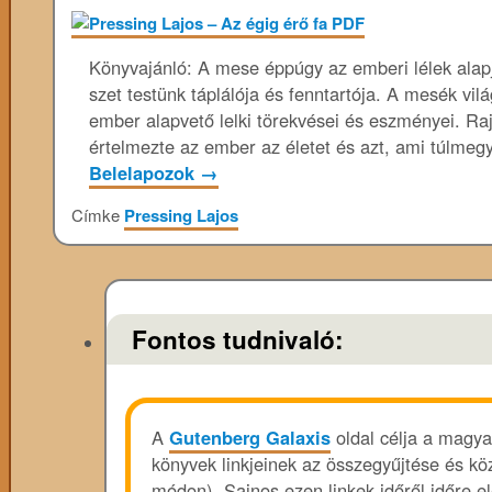
Könyvajánló: A mese éppúgy az emberi lélek alapj
szet testünk táplálója és fenntartója. A mesék vi
ember alapvető lelki törekvései és eszményei. Rajt
értelmezte az ember az életet és azt, ami túlm
Belelapozok
→
Címke
Pressing Lajos
Fontos tudnivaló:
A
Gutenberg Galaxis
oldal célja a magya
könyvek linkjeinek az összegyűjtése és köz
módon). Sajnos ezen linkek időről időre e