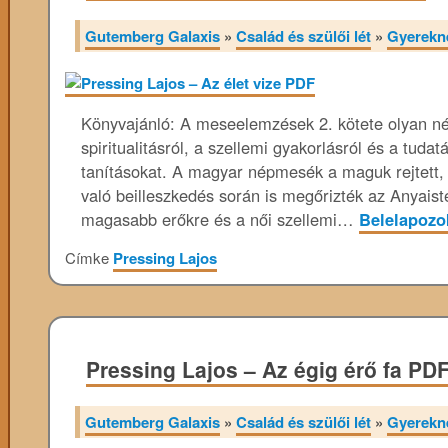
Gutemberg Galaxis
»
Család és szülői lét
»
Gyerekn
Könyvajánló: A meseelemzések 2. kötete olyan né
spiritualitásról, a szellemi gyakorlásról és a tuda
tanításokat. A magyar népmesék a maguk rejtett, 
való beilleszkedés során is megőrizték az Anyai
magasabb erőkre és a női szellemi…
Belelapoz
Címke
Pressing Lajos
Pressing Lajos – Az égig érő fa PD
Gutemberg Galaxis
»
Család és szülői lét
»
Gyerekn