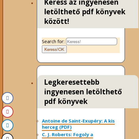
Keress az ingyenesen
letölthető pdf könyvek
között!
Search for:
Keress!
OK
Legkeresettebb
ingyenesen letölthető
pdf könyvek
Antoine de Saint-Exupéry: A kis
herceg (PDF)
C. J. Roberts: Fogoly a