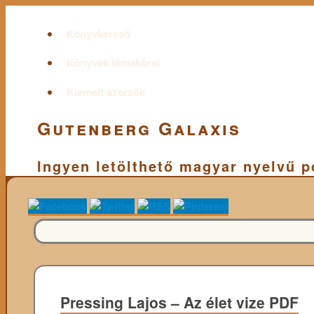
Könyvkereső
Könyvek témakörei
Kiemelt szerzők
Gutenberg Galaxis
Ingyen letölthető magyar nyelvű 
Pressing Lajos – Az élet vize PDF