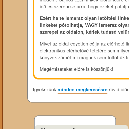
idő és szerencse arra, hogy ezeket pótolju
Ezért ha te ismersz olyan letöltési linke
linkeket pótolhatja, VAGY ismersz olya
szerepel az oldalon, kérlek tudasd velü
Mivel az oldal egyetlen célja az elérhető 
elektronikus elérhetővé tételére semmily
könyvek zömét mi magunk sem töltöttük le
Megértéseteket előre is köszönjük!
Igyekszünk
minden megkeresésre
rövid időn