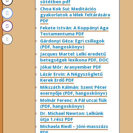
sötétben pdf
Choa Kok Sui: Meditációs
gyakorlatok a lélek feltárására
PDF
Fekete István: A Koppányi Aga
Testamentuma PDF
Gárdonyi Géza: Egri csillagok
(PDF, hangoskönyv)
Jacques Martel: Lelki eredetű
betegségek lexikona PDF, DOC
Jókai Mór: Aranyember PDF
Lázár Ervin: A Négyszögletű
Kerek Erdő PDF
Mikszáth Kálmán: Szent Péter
esernyője (PDF, hangoskönyv)
Molnár Ferenc: A Pál utcai fiúk
(PDF, hangoskönyv)
Dr. Michael Newton: Lelkünk
útja 1.rész PDF
Michaela Riedl – Jóni-masszázs
PDF