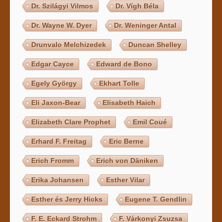
Dr. Szilágyi Vilmos
Dr. Vígh Béla
Dr. Wayne W. Dyer
Dr. Weninger Antal
Drunvalo Melchizedek
Duncan Shelley
Edgar Cayce
Edward de Bono
Egely György
Ekhart Tolle
Eli Jaxon-Bear
Elisabeth Haich
Elizabeth Clare Prophet
Emil Coué
Erhard F. Freitag
Eric Berne
Erich Fromm
Erich von Däniken
Erika Johansen
Esther Vilar
Esther és Jerry Hicks
Eugene T. Gendlin
F. E. Eckard Strohm
F. Várkonyi Zsuzsa