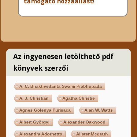
támogató hozzáállást!
Az ingyenesen letölthető pdf
könyvek szerzői
A. C. Bhaktivedānta Swāmī Prabhupāda
A. J. Christian
Agatha Christie
Agnes Golenya Purisaca
Alan W. Watts
Albert Györgyi
Alexander Oakwood
Alexandra Adornetto
Alister Mcgrath