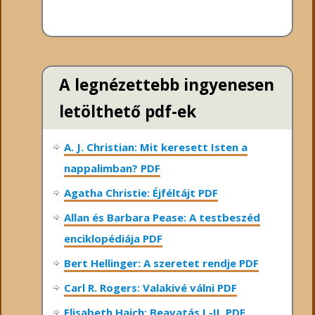
A legnézettebb ingyenesen
letölthető pdf-ek
A. J. Christian: Mit keresett Isten a
nappalimban? PDF
Agatha Christie: Éjféltájt PDF
Allan és Barbara Pease: A testbeszéd
enciklopédiája PDF
Bert Hellinger: A ​szeretet rendje PDF
Carl R. Rogers: Valakivé válni PDF
Elisabeth Haich: Beavatás I.-II. PDF