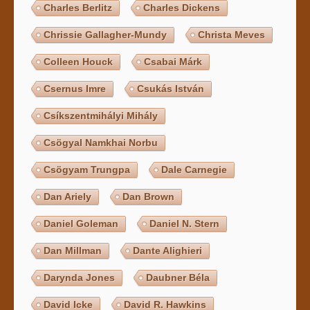
Charles Berlitz
Charles Dickens
Chrissie Gallagher-Mundy
Christa Meves
Colleen Houck
Csabai Márk
Csernus Imre
Csukás István
Csíkszentmihályi Mihály
Csögyal Namkhai Norbu
Csögyam Trungpa
Dale Carnegie
Dan Ariely
Dan Brown
Daniel Goleman
Daniel N. Stern
Dan Millman
Dante Alighieri
Darynda Jones
Daubner Béla
David Icke
David R. Hawkins