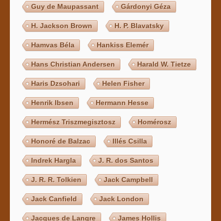
Guy de Maupassant
Gárdonyi Géza
H. Jackson Brown
H. P. Blavatsky
Hamvas Béla
Hankiss Elemér
Hans Christian Andersen
Harald W. Tietze
Haris Dzsohari
Helen Fisher
Henrik Ibsen
Hermann Hesse
Hermész Triszmegisztosz
Homérosz
Honoré de Balzac
Illés Csilla
Indrek Hargla
J. R. dos Santos
J. R. R. Tolkien
Jack Campbell
Jack Canfield
Jack London
Jacques de Langre
James Hollis