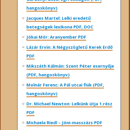
hangoskönyv)
Jacques Martel: Lelki eredetű
betegségek lexikona PDF, DOC
Jókai Mór: Aranyember PDF
Lázár Ervin: A Négyszögletű Kerek Erdő
PDF
Mikszáth Kálmán: Szent Péter esernyője
(PDF, hangoskönyv)
Molnár Ferenc: A Pál utcai fiúk (PDF,
hangoskönyv)
Dr. Michael Newton: Lelkünk útja 1.rész
PDF
Michaela Riedl – Jóni-masszázs PDF