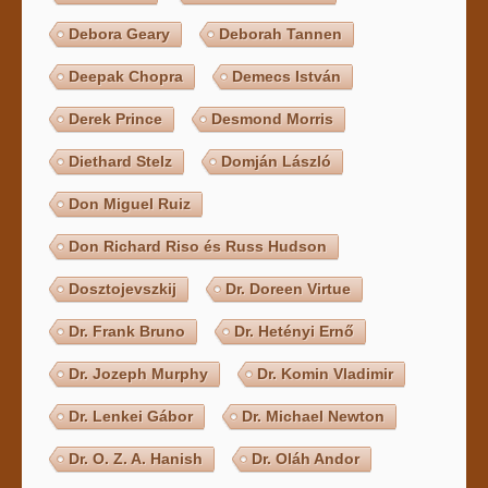
Debora Geary
Deborah Tannen
Deepak Chopra
Demecs István
Derek Prince
Desmond Morris
Diethard Stelz
Domján László
Don Miguel Ruiz
Don Richard Riso és Russ Hudson
Dosztojevszkij
Dr. Doreen Virtue
Dr. Frank Bruno
Dr. Hetényi Ernő
Dr. Jozeph Murphy
Dr. Komin Vladimir
Dr. Lenkei Gábor
Dr. Michael Newton
Dr. O. Z. A. Hanish
Dr. Oláh Andor