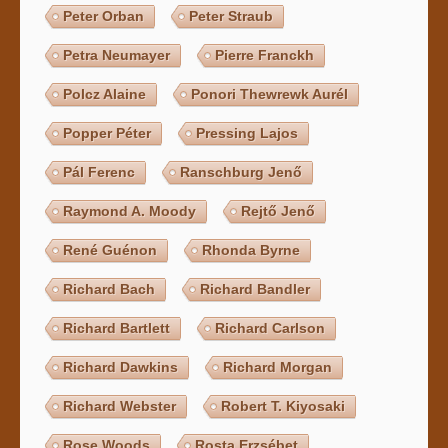
Peter Orban
Peter Straub
Petra Neumayer
Pierre Franckh
Polcz Alaine
Ponori Thewrewk Aurél
Popper Péter
Pressing Lajos
Pál Ferenc
Ranschburg Jenő
Raymond A. Moody
Rejtő Jenő
René Guénon
Rhonda Byrne
Richard Bach
Richard Bandler
Richard Bartlett
Richard Carlson
Richard Dawkins
Richard Morgan
Richard Webster
Robert T. Kiyosaki
Rose Woods
Rosta Erzsébet