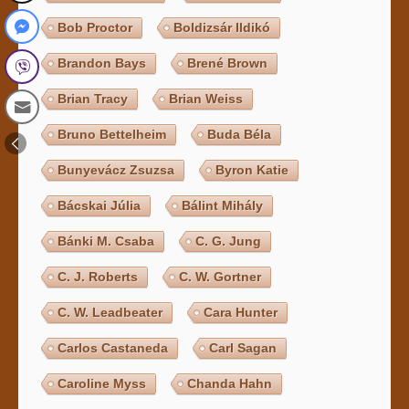
Bob Proctor
Boldizsár Ildikó
Brandon Bays
Brené Brown
Brian Tracy
Brian Weiss
Bruno Bettelheim
Buda Béla
Bunyevácz Zsuzsa
Byron Katie
Bácskai Júlia
Bálint Mihály
Bánki M. Csaba
C. G. Jung
C. J. Roberts
C. W. Gortner
C. W. Leadbeater
Cara Hunter
Carlos Castaneda
Carl Sagan
Caroline Myss
Chanda Hahn