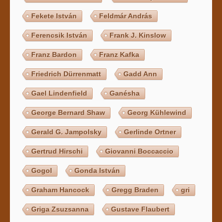
Fekete István
Feldmár András
Ferencsik István
Frank J. Kinslow
Franz Bardon
Franz Kafka
Friedrich Dürrenmatt
Gadd Ann
Gael Lindenfield
Ganésha
George Bernard Shaw
Georg Kühlewind
Gerald G. Jampolsky
Gerlinde Ortner
Gertrud Hirschi
Giovanni Boccaccio
Gogol
Gonda István
Graham Hancock
Gregg Braden
gri
Griga Zsuzsanna
Gustave Flaubert