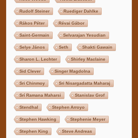
Rudolf Steiner
Ruediger Dahlke
Rákos Péter
Révai Gábor
Saint-Germain
Selvarajan Yesudian
Selye János
Seth
Shakti Gawain
Sharon L. Lechter
Shirley Maclaine
Sid Clever
Singer Magdolna
Sri Chinmoy
Sri Nisargadatta Maharaj
Srí Ramana Maharsi
Stanislav Grof
Stendhal
Stephen Arroyo
Stephen Hawking
Stephenie Meyer
Stephen King
Steve Andreas