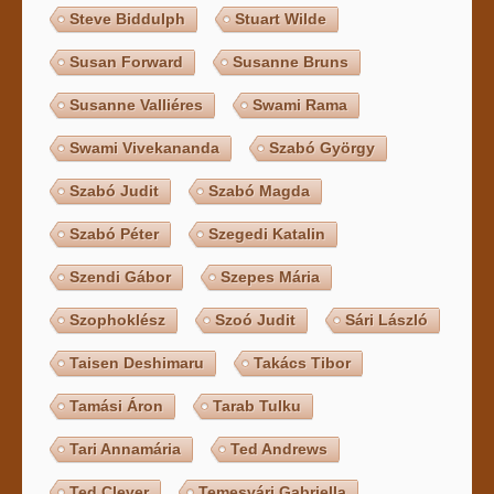
Steve Biddulph
Stuart Wilde
Susan Forward
Susanne Bruns
Susanne Valliéres
Swami Rama
Swami Vivekananda
Szabó György
Szabó Judit
Szabó Magda
Szabó Péter
Szegedi Katalin
Szendi Gábor
Szepes Mária
Szophoklész
Szoó Judit
Sári László
Taisen Deshimaru
Takács Tibor
Tamási Áron
Tarab Tulku
Tari Annamária
Ted Andrews
Ted Clever
Temesvári Gabriella