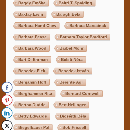
Bagdy Emőke
Baird T. Spalding
Baktay Ervin
Balogh Béla
Barbara Hand Clow
Barbara Marcainak
Barbara Pease
Barbara Taylor Bradford
Barbara Wood
Barbel Mohr
Bart D. Ehrman
Belső Nóra
Benedek Elek
Benedek István
Benjamin Hoff
Berente Ági
Berghammer Rita
Bernard Cornwell
Bertha Dudde
Bert Hellinger
Betty Edwards
Bicsérdi Béla
Biegelbauer Pál
Bob Frissell