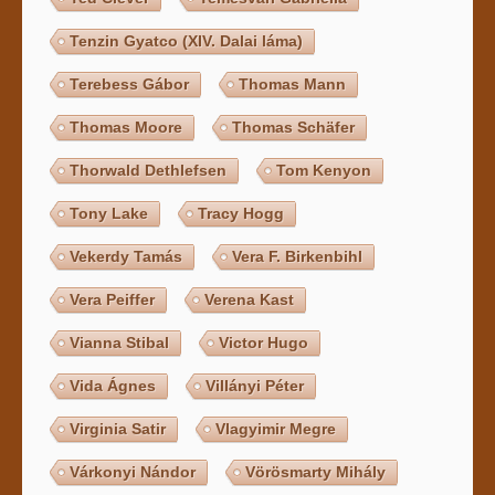
Tenzin Gyatco (XIV. Dalai láma)
Terebess Gábor
Thomas Mann
Thomas Moore
Thomas Schäfer
Thorwald Dethlefsen
Tom Kenyon
Tony Lake
Tracy Hogg
Vekerdy Tamás
Vera F. Birkenbihl
Vera Peiffer
Verena Kast
Vianna Stibal
Victor Hugo
Vida Ágnes
Villányi Péter
Virginia Satir
Vlagyimir Megre
Várkonyi Nándor
Vörösmarty Mihály