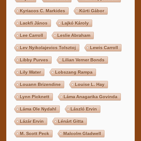
Kyriacos C. Markides
Kürti Gábor
Lackfi János
Lajkó Károly
Lee Carroll
Leslie Abraham
Lev Nyikolajevics Tolsztoj
Lewis Carroll
Libby Purves
Lilian Verner Bonds
Lily Water
Lobszang Rampa
Louann Brizendine
Louise L. Hay
Lynn Picknett
Láma Anagarika Govinda
Láma Ole Nydahl
László Ervin
Lázár Ervin
Lénárt Gitta
M. Scott Peck
Malcolm Gladwell