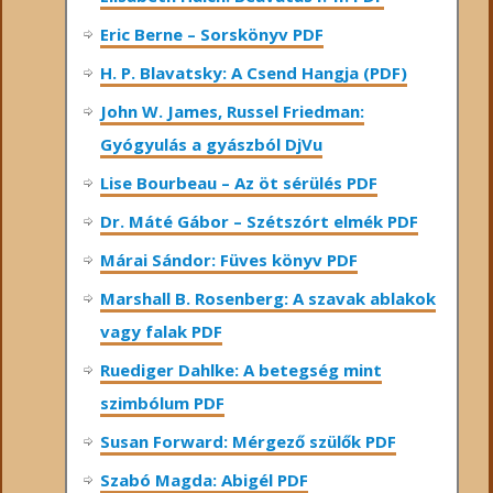
Eric Berne – Sorskönyv PDF
H. P. Blavatsky: A Csend Hangja (PDF)
John W. James, Russel Friedman:
Gyógyulás a gyászból DjVu
Lise Bourbeau – Az öt sérülés PDF
Dr. Máté Gábor – Szétszórt elmék PDF
Márai Sándor: Füves könyv PDF
Marshall B. Rosenberg: A szavak ablakok
vagy falak PDF
Ruediger Dahlke: A betegség mint
szimbólum PDF
Susan Forward: Mérgező szülők PDF
Szabó Magda: Abigél PDF