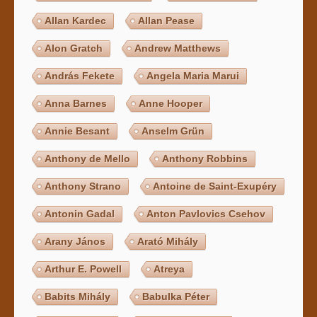
Allan Kardec
Allan Pease
Alon Gratch
Andrew Matthews
András Fekete
Angela Maria Marui
Anna Barnes
Anne Hooper
Annie Besant
Anselm Grün
Anthony de Mello
Anthony Robbins
Anthony Strano
Antoine de Saint-Exupéry
Antonin Gadal
Anton Pavlovics Csehov
Arany János
Arató Mihály
Arthur E. Powell
Atreya
Babits Mihály
Babulka Péter