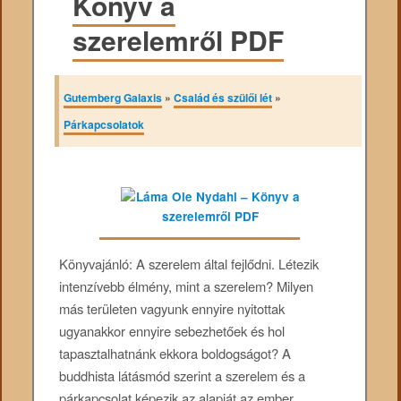
Könyv a
szerelemről PDF
Gutemberg Galaxis
»
Család és szülői lét
»
Párkapcsolatok
Könyvajánló: A szerelem által fejlődni. Létezik
intenzívebb élmény, mint a szerelem? Milyen
más területen vagyunk ennyire nyitottak
ugyanakkor ennyire sebezhetőek és hol
tapasztalhatnánk ekkora boldogságot? A
buddhista látásmód szerint a szerelem és a
párkapcsolat képezik az alapját az ember