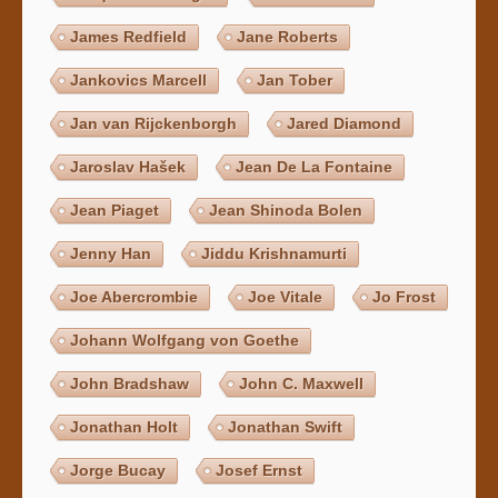
James Redfield
Jane Roberts
Jankovics Marcell
Jan Tober
Jan van Rijckenborgh
Jared Diamond
Jaroslav Hašek
Jean De La Fontaine
Jean Piaget
Jean Shinoda Bolen
Jenny Han
Jiddu Krishnamurti
Joe Abercrombie
Joe Vitale
Jo Frost
Johann Wolfgang von Goethe
John Bradshaw
John C. Maxwell
Jonathan Holt
Jonathan Swift
Jorge Bucay
Josef Ernst