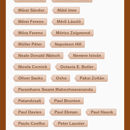
Márai Sándor
Máté Imre
Mérei Ferenc
Mérő László
Móra Ferenc
Móricz Zsigmond
Müller Péter
Napoleon Hill
Neale Donald Walsch
Nemere István
Nicola Cornick
Octavia E. Butler
Oliver Sacks
Osho
Paksi Zoltán
Paramhans Swami Maheshwarananda
Patandzsali
Paul Brunton
Paul Davies
Paul Ekman
Paul Hauck
Paulo Coelho
Peter Lauster