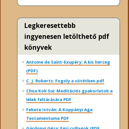
Legkeresettebb
ingyenesen letölthető pdf
könyvek
Antoine de Saint-Exupéry: A kis herceg
(PDF)
C. J. Roberts: Fogoly a sötétben pdf
Choa Kok Sui: Meditációs gyakorlatok a
lélek feltárására PDF
Fekete István: A Koppányi Aga
Testamentuma PDF
Gárdonyi Géza: Egri csillagok (PDF,