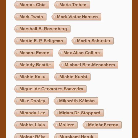
Mantak Chia
Maria Treben
Mark Twain
Mark Victor Hansen
Marshall B. Rosenberg
Martin E. P. Seligman
Martin Schuster
Masaru Emoto
Max Allan Collins
Melody Beattie
Michael Ben-Menachem
Michio Kaku
Michio Kushi
Miguel de Cervantes Saavedra
Mike Dooley
Mikszáth Kálmán
Miranda Lee
Miriam Dr. Stoppard
Mohás Lívia
Moliere
Molnár Ferenc
Molnár Réka
Murakami Haruki