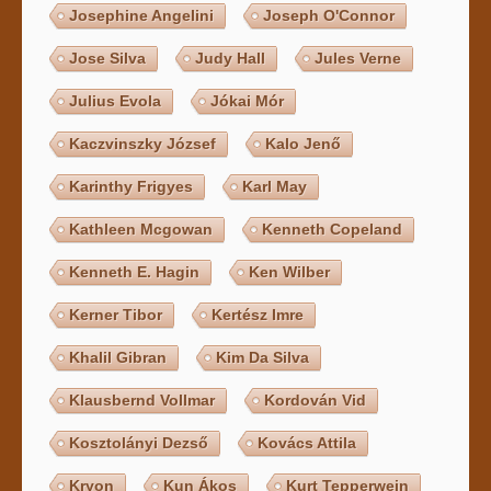
Josephine Angelini
Joseph O'Connor
Jose Silva
Judy Hall
Jules Verne
Julius Evola
Jókai Mór
Kaczvinszky József
Kalo Jenő
Karinthy Frigyes
Karl May
Kathleen Mcgowan
Kenneth Copeland
Kenneth E. Hagin
Ken Wilber
Kerner Tibor
Kertész Imre
Khalil Gibran
Kim Da Silva
Klausbernd Vollmar
Kordován Vid
Kosztolányi Dezső
Kovács Attila
Kryon
Kun Ákos
Kurt Tepperwein