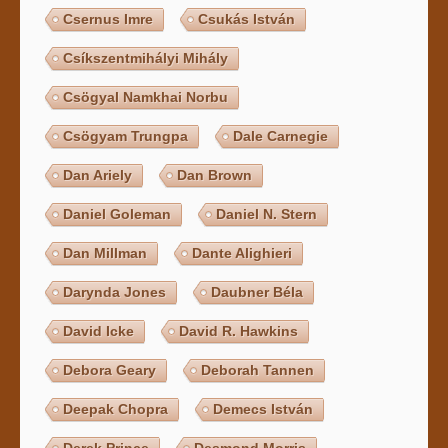
Csernus Imre
Csukás István
Csíkszentmihályi Mihály
Csögyal Namkhai Norbu
Csögyam Trungpa
Dale Carnegie
Dan Ariely
Dan Brown
Daniel Goleman
Daniel N. Stern
Dan Millman
Dante Alighieri
Darynda Jones
Daubner Béla
David Icke
David R. Hawkins
Debora Geary
Deborah Tannen
Deepak Chopra
Demecs István
Derek Prince
Desmond Morris