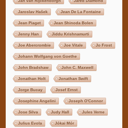
Jan van Rijckenborgh
Jared Diamond
Jaroslav Hašek
Jean De La Fontaine
Jean Piaget
Jean Shinoda Bolen
Jenny Han
Jiddu Krishnamurti
Joe Abercrombie
Joe Vitale
Jo Frost
Johann Wolfgang von Goethe
John Bradshaw
John C. Maxwell
Jonathan Holt
Jonathan Swift
Jorge Bucay
Josef Ernst
Josephine Angelini
Joseph O'Connor
Jose Silva
Judy Hall
Jules Verne
Julius Evola
Jókai Mór