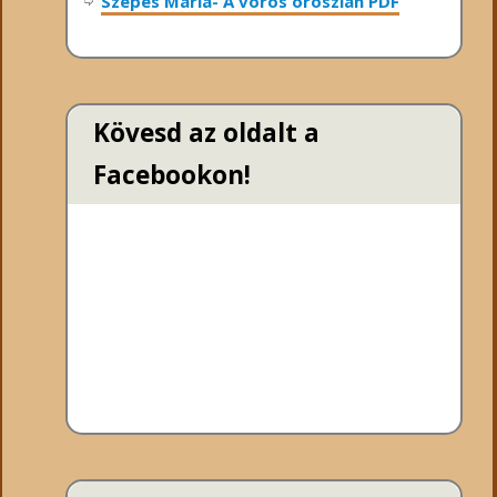
Szepes Mária- A vörös oroszlán PDF
Kövesd az oldalt a
Facebookon!