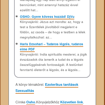
bennünket, mint amennyi hatszáz évvel
ezelőtt hat...
OSHO: Gyere kövess hozzád! DjVu
Könyvajánló: Jézus azt mondta: az, hogy a
test a Szentlélek jóvoltából megjelent e
földön, az csoda – de hogy e testben a lélek
megnyilatkozhat: az...
Haris Dzsohari – Tudatos légzés, tudatos
elme PDF
Könyvajánló: India spirituális mesterei, a jógik
évszázadok óta ismerik a tudat és a légzés
összefüggésének fontosságát. A testünket
fenntartó életerőt a légzés, és a légzés...
A könyv témakörei:
Ezoterikus tanítások
Szexualitás
Címke
Osho
.
Könyvjelzőkhöz
Közvetlen link
.