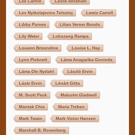
Lee Carroll
Leslie Abraham
Lev Nyikolajevics Tolsztoj
Lewis Carroll
Libby Purves
Lilian Verner Bonds
Lily Water
Lobszang Rampa
Louann Brizendine
Louise L. Hay
Lynn Picknett
Láma Anagarika Govinda
Láma Ole Nydahl
László Ervin
Lázár Ervin
Lénárt Gitta
M. Scott Peck
Malcolm Gladwell
Mantak Chia
Maria Treben
Mark Twain
Mark Victor Hansen
Marshall B. Rosenberg