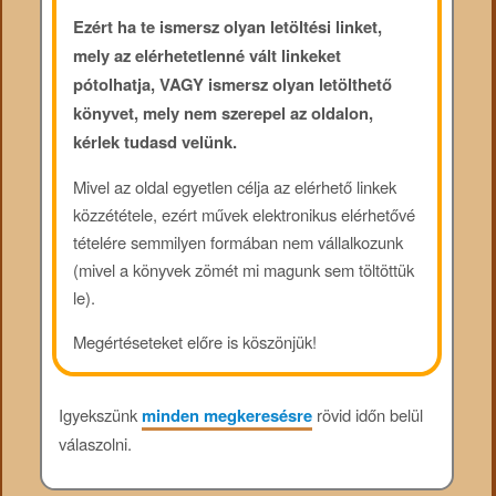
Ezért ha te ismersz olyan letöltési linket,
mely az elérhetetlenné vált linkeket
pótolhatja, VAGY ismersz olyan letölthető
könyvet, mely nem szerepel az oldalon,
kérlek tudasd velünk.
Mivel az oldal egyetlen célja az elérhető linkek
közzététele, ezért művek elektronikus elérhetővé
tételére semmilyen formában nem vállalkozunk
(mivel a könyvek zömét mi magunk sem töltöttük
le).
Megértéseteket előre is köszönjük!
Igyekszünk
minden megkeresésre
rövid időn belül
válaszolni.