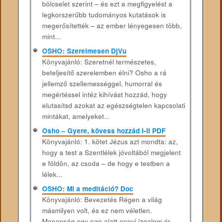
bölcselet szerint – és ezt a megfigyelést a
legkorszerűbb tudományos kutatások is
megerősítették – az ember lényegesen több,
mint...
OSHO: Szerelmesen DjVu
Könyvajánló: Szeretnél természetes,
beteljesítő szerelemben élni? Osho a rá
jellemző szellemességgel, humorral és
megértéssel intéz kihívást hozzád, hogy
elutasítsd azokat az egészségtelen kapcsolati
mintákat, amelyeket...
Osho – Gyere, kövess hozzád I-II PDF
Könyvajánló: 1. kötet Jézus azt mondta: az,
hogy a test a Szentlélek jóvoltából megjelent
e földön, az csoda – de hogy e testben a
lélek...
OSHO: Mi a meditáció? Doc
Könyvajánló: Bevezetés Régen a világ
másmilyen volt, és ez nem véletlen.
Manapság egy nap alatt annyi izgalom ér