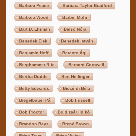
Barbara Pease
Barbara Taylor Bradford
Barbara Wood
Barbel Mohr
Bart D. Ehrman
Belső Nóra
Benedek Elek
Benedek István
Benjamin Hoff
Berente Ági
Berghammer Rita
Bernard Cornwell
Bertha Dudde
Bert Hellinger
Betty Edwards
Bicsérdi Béla
Biegelbauer Pál
Bob Frissell
Bob Proctor
Boldizsár Ildikó
Brandon Bays
Brené Brown
Brian Tracy
Brian Weiss