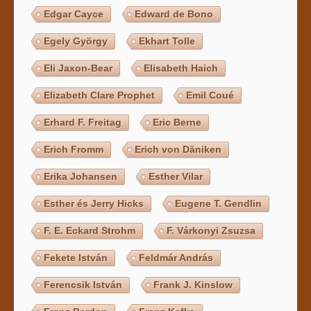
Edgar Cayce
Edward de Bono
Egely György
Ekhart Tolle
Eli Jaxon-Bear
Elisabeth Haich
Elizabeth Clare Prophet
Emil Coué
Erhard F. Freitag
Eric Berne
Erich Fromm
Erich von Däniken
Erika Johansen
Esther Vilar
Esther és Jerry Hicks
Eugene T. Gendlin
F. E. Eckard Strohm
F. Várkonyi Zsuzsa
Fekete István
Feldmár András
Ferencsik István
Frank J. Kinslow