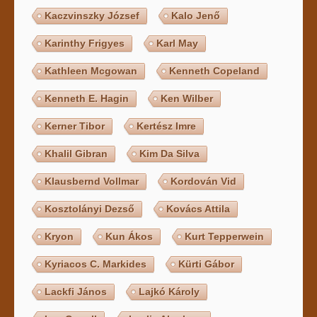
Kaczvinszky József
Kalo Jenő
Karinthy Frigyes
Karl May
Kathleen Mcgowan
Kenneth Copeland
Kenneth E. Hagin
Ken Wilber
Kerner Tibor
Kertész Imre
Khalil Gibran
Kim Da Silva
Klausbernd Vollmar
Kordován Vid
Kosztolányi Dezső
Kovács Attila
Kryon
Kun Ákos
Kurt Tepperwein
Kyriacos C. Markides
Kürti Gábor
Lackfi János
Lajkó Károly