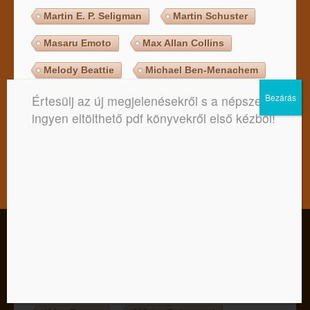
Martin E. P. Seligman
Martin Schuster
Masaru Emoto
Max Allan Collins
Melody Beattie
Michael Ben-Menachem
Michio Kaku
Michio Kushi
Értesülj az új megjelenésekről s a népszerű,
ingyen eltölthető pdf könyvekről első kézből!
Miguel de Cervantes Saavedra
Mike Dooley
Mikszáth Kálmán
Miranda Lee
Miriam Dr. Stoppard
Mohás Lívia
Moliere
Molnár Ferenc
Kedves Látogató! Tájékoztatjuk, hogy a honlap felhasználói
Molnár Réka
Murakami Haruki
élmény fokozásának érdekében sütiket alkalmazunk. A
honlapunk használatával ön a tájékoztatásunkat tudomásul
Márai Sándor
Máté Imre
veszi.
Mérei Ferenc
Mérő László
Elfogadom
Nem
Adatkezelési tájékoztató