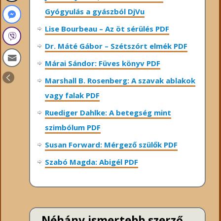
Gyógyulás a gyászból DjVu
Lise Bourbeau – Az öt sérülés PDF
Dr. Máté Gábor – Szétszórt elmék PDF
Márai Sándor: Füves könyv PDF
Marshall B. Rosenberg: A szavak ablakok
vagy falak PDF
Ruediger Dahlke: A betegség mint
szimbólum PDF
Susan Forward: Mérgező szülők PDF
Szabó Magda: Abigél PDF
Néhány ismertebb szerző