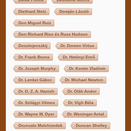
Diethard Stelz
Domján László
Don Miguel Ruiz
Don Richard Riso és Russ Hudson
Dosztojevszkij
Dr. Doreen Virtue
Dr. Frank Bruno
Dr. Hetényi Ernő
Dr. Jozeph Murphy
Dr. Komin Vladimir
Dr. Lenkei Gábor
Dr. Michael Newton
Dr. O. Z. A. Hanish
Dr. Oláh Andor
Dr. Szilágyi Vilmos
Dr. Vígh Béla
Dr. Wayne W. Dyer
Dr. Weninger Antal
Drunvalo Melchizedek
Duncan Shelley