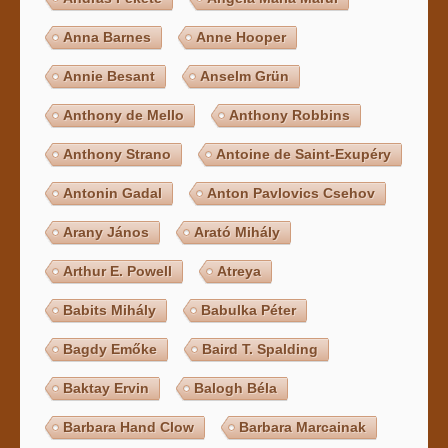
Anna Barnes
Anne Hooper
Annie Besant
Anselm Grün
Anthony de Mello
Anthony Robbins
Anthony Strano
Antoine de Saint-Exupéry
Antonin Gadal
Anton Pavlovics Csehov
Arany János
Arató Mihály
Arthur E. Powell
Atreya
Babits Mihály
Babulka Péter
Bagdy Emőke
Baird T. Spalding
Baktay Ervin
Balogh Béla
Barbara Hand Clow
Barbara Marcainak