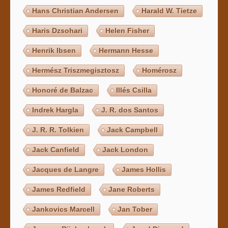
Hans Christian Andersen
Harald W. Tietze
Haris Dzsohari
Helen Fisher
Henrik Ibsen
Hermann Hesse
Hermész Triszmegisztosz
Homérosz
Honoré de Balzac
Illés Csilla
Indrek Hargla
J. R. dos Santos
J. R. R. Tolkien
Jack Campbell
Jack Canfield
Jack London
Jacques de Langre
James Hollis
James Redfield
Jane Roberts
Jankovics Marcell
Jan Tober