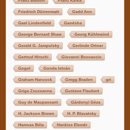
Franz Bardon
Franz Kafka
Friedrich Dürrenmatt
Gadd Ann
Gael Lindenfield
Ganésha
George Bernard Shaw
Georg Kühlewind
Gerald G. Jampolsky
Gerlinde Ortner
Gertrud Hirschi
Giovanni Boccaccio
Gogol
Gonda István
Graham Hancock
Gregg Braden
gri
Griga Zsuzsanna
Gustave Flaubert
Guy de Maupassant
Gárdonyi Géza
H. Jackson Brown
H. P. Blavatsky
Hamvas Béla
Hankiss Elemér