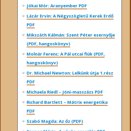
Jókai Mór: Aranyember PDF
Lázár Ervin: A Négyszögletű Kerek Erdő
PDF
Mikszáth Kálmán: Szent Péter esernyője
(PDF, hangoskönyv)
Molnár Ferenc: A Pál utcai fiúk (PDF,
hangoskönyv)
Dr. Michael Newton: Lelkünk útja 1.rész
PDF
Michaela Riedl – Jóni-masszázs PDF
Richard Bartlett – Mátrix energetika
PDF
Szabó Magda: Az őz (PDF)