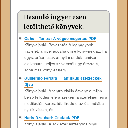
Hasonló ingyenesen
letölthető könyvek:
Osho – Tantra: A végső megértés PDF
Könyvajánló: Bevezetés A legnagyobb
tisztelet, amivel adózhatom e könyvnek az, ha
egyszerűen csak annyit mondok: amikor
elolvastam, teljes szívemből úgy éreztem,
soha más könyvet nem...
Guillermo Ferrara – Tantrikus szexleckék
Djvu
Könyvajánló: A tantra vitális ösvény a teljes
belső fejlődés felé a szexen, a szerelmen és a
meditáción keresztül. Eredete az ősi Indiába
nyúlik vissza, és...
Haris Dzsohari: Csakrák PDF
Könyvajánló: A sok ezer esztendős hindu