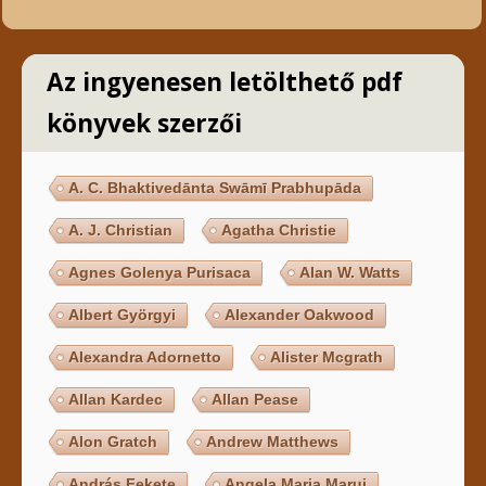
Az ingyenesen letölthető pdf
könyvek szerzői
A. C. Bhaktivedānta Swāmī Prabhupāda
A. J. Christian
Agatha Christie
Agnes Golenya Purisaca
Alan W. Watts
Albert Györgyi
Alexander Oakwood
Alexandra Adornetto
Alister Mcgrath
Allan Kardec
Allan Pease
Alon Gratch
Andrew Matthews
András Fekete
Angela Maria Marui