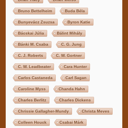
Bruno Bettelheim
Buda Béla
Bunyevácz Zsuzsa
Byron Katie
Bácskai Júlia
Bálint Mihály
Bánki M. Csaba
C. G. Jung
C. J. Roberts
C. W. Gortner
C. W. Leadbeater
Cara Hunter
Carlos Castaneda
Carl Sagan
Caroline Myss
Chanda Hahn
Charles Berlitz
Charles Dickens
Chrissie Gallagher-Mundy
Christa Meves
Colleen Houck
Csabai Márk