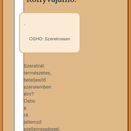
OSHO: Szerelmesen
Szeretnél
természetes,
beteljesítő
szerelemben
élni?
Osho
a
rá
jellemző
szellemességgel,