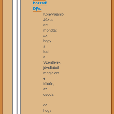
hozzád!
DjVu
Könyvajánló:
Jézus
azt
mondta:
az,
hogy
a
test
a
Szentlélek
jóvoltából
megjelent
e
földön,
az
csoda
–
de
hogy