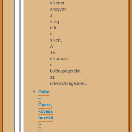
sikeres,
ahogyan
a
világ
érti
a
sikert.
A
Te
sikeredet
a
boldogságoddal,
az
üdvözültségeddel...
Osho
–
Gyere,
kövess
hozzád
I-
II