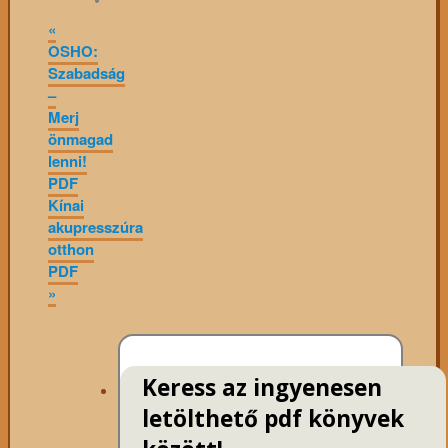
«
OSHO:
Szabadság
–
Merj
önmagad
lenni!
PDF
Kínai
akupresszúra
otthon
PDF
»
Keress az ingyenesen
letölthető pdf könyvek