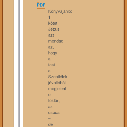
PDF
Könyvajánló:
1.
kötet
Jézus
azt
mondta:
az,
hogy
a
test
a
Szentlélek
jóvoltából
megjelent
e
földön,
az
csoda
–
de