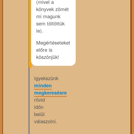
(mivel a
könyvek zömét
mi magunk
sem töltöttük
le).
Megértéseteket
előre is
köszönjük!
Igyekszünk
minden
megkeresésre
rövid
időn
belül
válaszolni.