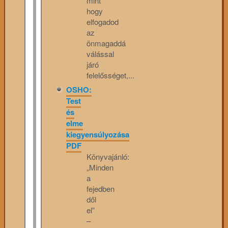
mint
hogy
elfogadod
az
önmagaddá
válással
járó
felelősséget,...
OSHO:
Test
és
elme
kiegyensúlyozása
PDF
Könyvajánló:
„Minden
a
fejedben
dől
el”
–