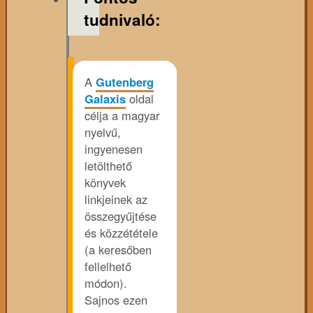
tudnivaló:
A
Gutenberg
Galaxis
oldal
célja a magyar
nyelvű,
ingyenesen
letölthető
könyvek
linkjeinek az
összegyűjtése
és közzététele
(a keresőben
fellelhető
módon).
Sajnos ezen