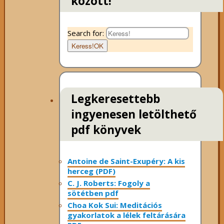
között!
Search for:
Keress!
OK
Legkeresettebb
ingyenesen letölthető
pdf könyvek
Antoine de Saint-Exupéry: A kis
herceg (PDF)
C. J. Roberts: Fogoly a
sötétben pdf
Choa Kok Sui: Meditációs
gyakorlatok a lélek feltárására