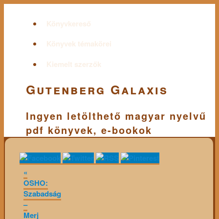
Könyvkereső
Könyvek témakörei
Kiemelt szerzők
Gutenberg Galaxis
Ingyen letölthető magyar nyelvű
pdf könyvek, e-bookok
«
OSHO:
Szabadság
–
Merj