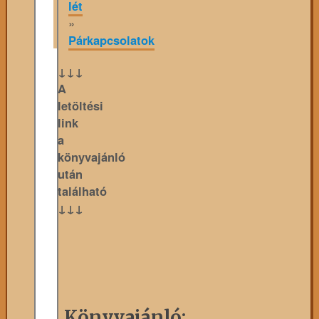
lét
»
Párkapcsolatok
↓↓↓
A
letöltési
link
a
könyvajánló
után
található
↓↓↓
Könyvajánló: