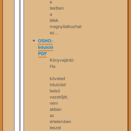
e
testben
a
lélek
megnyilatkozhat:
az...
OSHO:
Intuíció
PDF
Könyvajánló:
Ha
követed
intuíciód
belső
vezetőjét,
nem
abban
az
értelemben
leszel