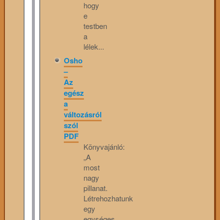
hogy
e
testben
a
lélek...
Osho
–
Az
egész
a
változásról
szól
PDF
Könyvajánló:
„A
most
nagy
pillanat.
Létrehozhatunk
egy
egységes