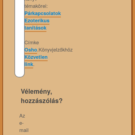
témakörei:
Párkapcsolatok
Ezoterikus
tanítások
Címke
Osho
.
Könyvjelzőkhöz
Közvetlen
link
.
Vélemény,
hozzászólás?
Az
e-
mail