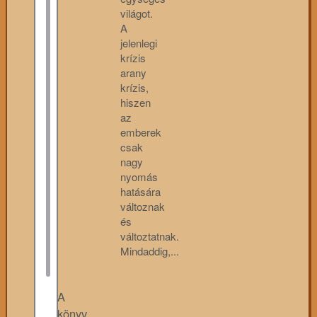
világot.
A
jelenlegi
krízis
arany
krízis,
hiszen
az
emberek
csak
nagy
nyomás
hatására
változnak
és
változtatnak.
Mindaddig,...
A
könyv