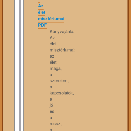
Az
élet
misztériumai
PDF
Könyvajánló:
Az
élet
misztériumai:
az
élet
maga,
a
szerelem,
a
kapcsolatok,
a
jó
és
a
rossz,
a