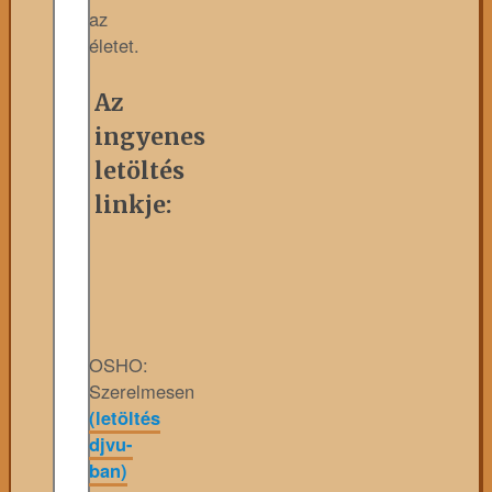
az
életet.
Az
ingyenes
letöltés
linkje:
OSHO:
Szerelmesen
(letöltés
djvu-
ban)