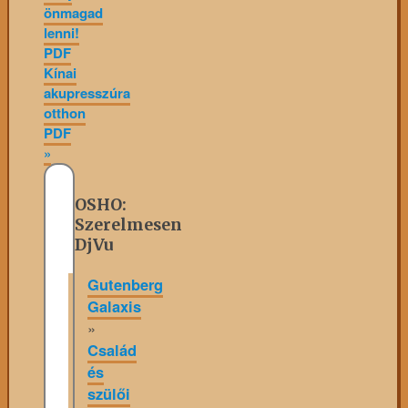
önmagad
lenni!
PDF
Kínai
akupresszúra
otthon
PDF
»
OSHO:
Szerelmesen
DjVu
Gutenberg
Galaxis
»
Család
és
szülői