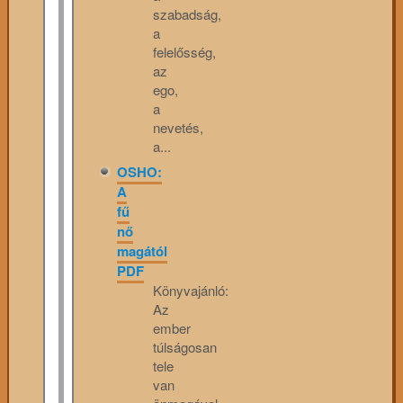
szabadság,
a
felelősség,
az
ego,
a
nevetés,
a...
OSHO:
A
fű
nő
magától
PDF
Könyvajánló:
Az
ember
túlságosan
tele
van