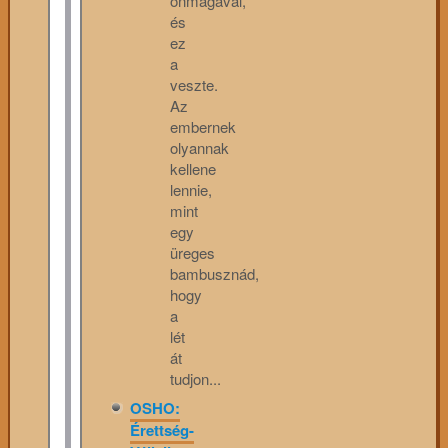
önmagával,
és
ez
a
veszte.
Az
embernek
olyannak
kellene
lennie,
mint
egy
üreges
bambusznád,
hogy
a
lét
át
tudjon...
OSHO:
Érettség-