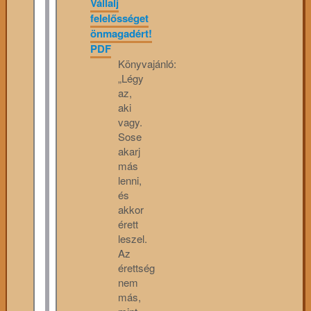
Vállalj
felelősséget
önmagadért!
PDF
Könyvajánló:
„Légy
az,
aki
vagy.
Sose
akarj
más
lenni,
és
akkor
érett
leszel.
Az
érettség
nem
más,