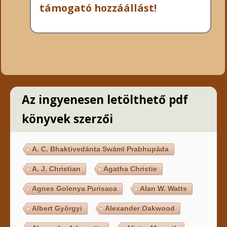
támogató hozzáállást!
Az ingyenesen letölthető pdf
könyvek szerzői
A. C. Bhaktivedānta Swāmī Prabhupāda
A. J. Christian
Agatha Christie
Agnes Golenya Purisaca
Alan W. Watts
Albert Györgyi
Alexander Oakwood