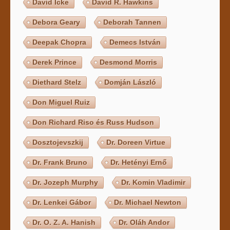
David Icke
David R. Hawkins
Debora Geary
Deborah Tannen
Deepak Chopra
Demecs István
Derek Prince
Desmond Morris
Diethard Stelz
Domján László
Don Miguel Ruiz
Don Richard Riso és Russ Hudson
Dosztojevszkij
Dr. Doreen Virtue
Dr. Frank Bruno
Dr. Hetényi Ernő
Dr. Jozeph Murphy
Dr. Komin Vladimir
Dr. Lenkei Gábor
Dr. Michael Newton
Dr. O. Z. A. Hanish
Dr. Oláh Andor