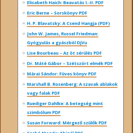
Elisabeth Haich: Beavatás I.-II. PDF
Eric Berne – Sorskönyv PDF
H. P. Blavatsky: A Csend Hangja (PDF)
John W. James, Russel Friedman:
Gyógyulás a gyászból DjVu
Lise Bourbeau – Az öt sérülés PDF
Dr. Máté Gábor – Szétszórt elmék PDF
Márai Sándor: Füves könyv PDF
Marshall B. Rosenberg: A szavak ablakok
vagy falak PDF
Ruediger Dahlke: A betegség mint
szimbólum PDF
Susan Forward: Mérgező szülők PDF