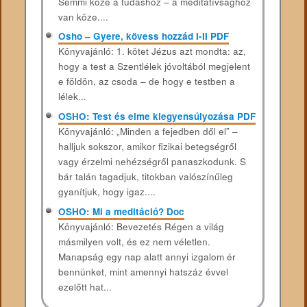
Semmi köze a tudáshoz – a meditatívsághoz
van köze....
Osho – Gyere, kövess hozzád I-II PDF
Könyvajánló: 1. kötet Jézus azt mondta: az,
hogy a test a Szentlélek jóvoltából megjelent
e földön, az csoda – de hogy e testben a
lélek...
OSHO: Test és elme kiegyensúlyozása PDF
Könyvajánló: „Minden a fejedben dől el” –
halljuk sokszor, amikor fizikai betegségről
vagy érzelmi nehézségről panaszkodunk. S
bár talán tagadjuk, titokban valószínűleg
gyanítjuk, hogy igaz....
OSHO: Mi a meditáció? Doc
Könyvajánló: Bevezetés Régen a világ
másmilyen volt, és ez nem véletlen.
Manapság egy nap alatt annyi izgalom ér
bennünket, mint amennyi hatszáz évvel
ezelőtt hat...