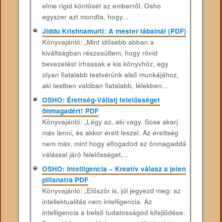
elme rigid köntösét az emberről. Osho
egyszer azt mondta, hogy...
Jiddu Krishnamurti: A mester lábainál (PDF)
Könyvajánló: „Mint idősebb abban a
kiváltságban részesültem, hogy rövid
bevezetést írhassak e kis könyvhöz, egy
olyan fiatalabb testvérünk első munkájához,
aki testben valóban fiatalabb, lélekben...
OSHO: Érettség-Vállalj felelősséget
önmagadért! PDF
Könyvajánló: „Légy az, aki vagy. Sose akarj
más lenni, és akkor érett leszel. Az érettség
nem más, mint hogy elfogadod az önmagaddá
válással járó felelősséget,...
OSHO: Intelligencia – Kreatív válasz a jelen
pillanatra PDF
Könyvajánló: „Először is, jól jegyezd meg: az
intellektualitás nem intelligencia. Az
intelligencia a belső tudatosságod kifejlődése.