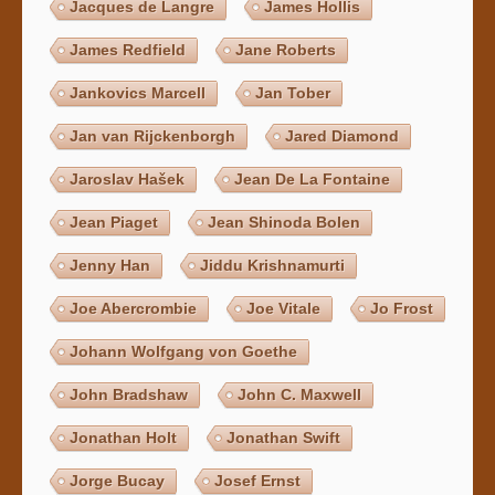
Jacques de Langre
James Hollis
James Redfield
Jane Roberts
Jankovics Marcell
Jan Tober
Jan van Rijckenborgh
Jared Diamond
Jaroslav Hašek
Jean De La Fontaine
Jean Piaget
Jean Shinoda Bolen
Jenny Han
Jiddu Krishnamurti
Joe Abercrombie
Joe Vitale
Jo Frost
Johann Wolfgang von Goethe
John Bradshaw
John C. Maxwell
Jonathan Holt
Jonathan Swift
Jorge Bucay
Josef Ernst