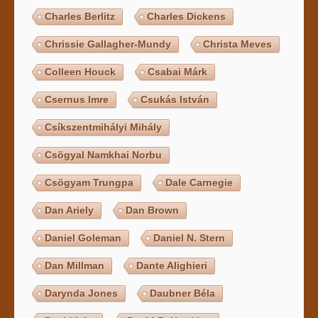
Charles Berlitz
Charles Dickens
Chrissie Gallagher-Mundy
Christa Meves
Colleen Houck
Csabai Márk
Csernus Imre
Csukás István
Csíkszentmihályi Mihály
Csögyal Namkhai Norbu
Csögyam Trungpa
Dale Carnegie
Dan Ariely
Dan Brown
Daniel Goleman
Daniel N. Stern
Dan Millman
Dante Alighieri
Darynda Jones
Daubner Béla