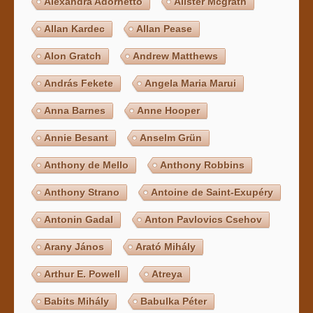
Alexandra Adornetto
Alister Mcgrath
Allan Kardec
Allan Pease
Alon Gratch
Andrew Matthews
András Fekete
Angela Maria Marui
Anna Barnes
Anne Hooper
Annie Besant
Anselm Grün
Anthony de Mello
Anthony Robbins
Anthony Strano
Antoine de Saint-Exupéry
Antonin Gadal
Anton Pavlovics Csehov
Arany János
Arató Mihály
Arthur E. Powell
Atreya
Babits Mihály
Babulka Péter