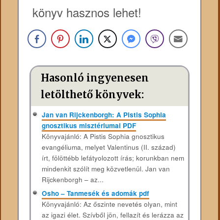
könyv hasznos lehet!
Hasonló ingyenesen
letölthető könyvek:
Jan van Rijckenborgh: A Pistis Sophia
gnosztikus misztériumai PDF
Könyvajánló: A Pistis Sophia gnosztikus
evangéliuma, melyet Valentinus (II. század)
írt, fölöttébb lefátyolozott írás; korunkban nem
mindenkit szólít meg közvetlenül. Jan van
Rijckenborgh – az...
Osho – Tanmesék és adomák pdf
Könyvajánló: Az őszinte nevetés olyan, mint
az igazi élet. Szívből jön, fellazít és lerázza az