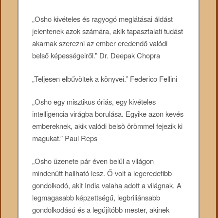
„Osho kivételes és ragyogó meglátásai áldást
jelentenek azok számára, akik tapasztalati tudást
akarnak szerezni az ember eredendő valódi
belső képességeiről.” Dr. Deepak Chopra
„Teljesen elbűvöltek a könyvei.” Federico Fellini
„Osho egy misztikus óriás, egy kivételes
intelligencia virágba borulása. Egyike azon kevés
embereknek, akik valódi belsõ örömmel fejezik ki
magukat.” Paul Reps
„Osho üzenete pár éven belül a világon
mindenütt hallható lesz. Ő volt a legeredetibb
gondolkodó, akit India valaha adott a világnak. A
legmagasabb képzettségű, legbriliánsabb
gondolkodású és a legújítóbb mester, akinek