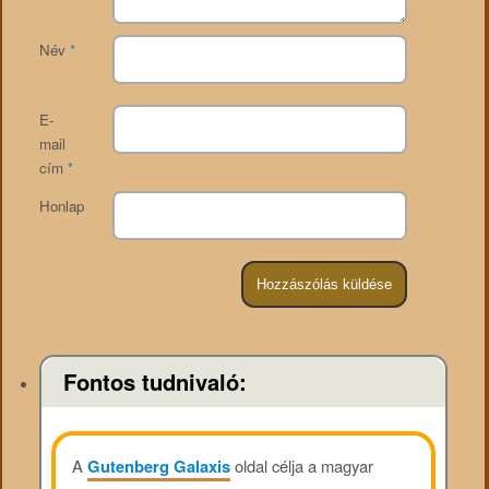
Név
*
E-
mail
cím
*
Honlap
Fontos tudnivaló:
A
Gutenberg Galaxis
oldal célja a magyar