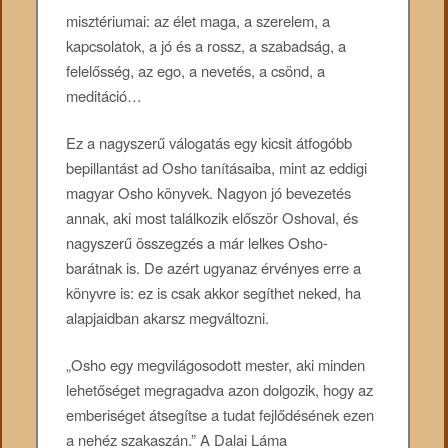
misztériumai: az élet maga, a szerelem, a
kapcsolatok, a jó és a rossz, a szabadság, a
felelősség, az ego, a nevetés, a csönd, a
meditáció…
Ez a nagyszerű válogatás egy kicsit átfogóbb
bepillantást ad Osho tanításaiba, mint az eddigi
magyar Osho könyvek. Nagyon jó bevezetés
annak, aki most találkozik először Oshoval, és
nagyszerű összegzés a már lelkes Osho-
barátnak is. De azért ugyanaz érvényes erre a
könyvre is: ez is csak akkor segíthet neked, ha
alapjaidban akarsz megváltozni.
„Osho egy megvilágosodott mester, aki minden
lehetőséget megragadva azon dolgozik, hogy az
emberiséget átsegítse a tudat fejlődésének ezen
a nehéz szakaszán.” A Dalai Láma