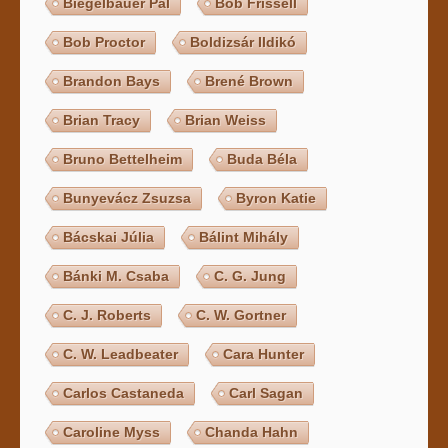
Biegelbauer Pál
Bob Frissell
Bob Proctor
Boldizsár Ildikó
Brandon Bays
Brené Brown
Brian Tracy
Brian Weiss
Bruno Bettelheim
Buda Béla
Bunyevácz Zsuzsa
Byron Katie
Bácskai Júlia
Bálint Mihály
Bánki M. Csaba
C. G. Jung
C. J. Roberts
C. W. Gortner
C. W. Leadbeater
Cara Hunter
Carlos Castaneda
Carl Sagan
Caroline Myss
Chanda Hahn