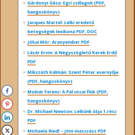
Gárdonyi Géza: Egri csillagok (PDF,
hangoskönyv)
Jacques Martel: Lelki eredetű
betegségek lexikona PDF, DOC
Jókai Mór: Aranyember PDF
Lázár Ervin: A Négyszögletű Kerek Erdő
PDF
Mikszáth Kálmán: Szent Péter esernyője
(PDF, hangoskönyv)
Molnár Ferenc: A Pál utcai fiúk (PDF,
hangoskönyv)
Dr. Michael Newton: Lelkünk útja 1.rész
PDF
Michaela Riedl – Jóni-masszázs PDF