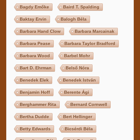
Bagdy Emőke
Baird T. Spalding
Baktay Ervin
Balogh Béla
Barbara Hand Clow
Barbara Marcainak
Barbara Pease
Barbara Taylor Bradford
Barbara Wood
Barbel Mohr
Bart D. Ehrman
Belső Nóra
Benedek Elek
Benedek István
Benjamin Hoff
Berente Ági
Berghammer Rita
Bernard Cornwell
Bertha Dudde
Bert Hellinger
Betty Edwards
Bicsérdi Béla