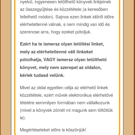
nyelvű, ingyenesen letölthető könyvek linkjeinek
az összegyűjtése és közzététele (a keresőben
fellelhető módon). Sajnos ezen linkek időről időre
elérhetetlenné válnak, s nem mindig van idő és
szerencse arra, hogy ezeket pótoljuk.
Ezért ha te ismersz olyan letöltési linket,
mely az elérhetetlenné vált linkeket
pótolhatja, VAGY ismersz olyan letölthető
könyvet, mely nem szerepel az oldalon,
kérlek tudasd velünk.
Mivel az oldal egyetlen célja az elérhető linkek
közzététele, ezért művek elektronikus elérhetővé
tételére semmilyen formában nem vállalkozunk
(mivel a könyvek zömét mi magunk sem töltöttük
le).
Megértéseteket előre is köszönjük!