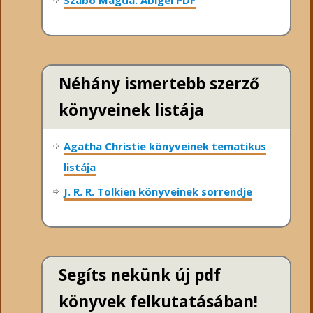
Szabó Magda: Abigél PDF
Néhány ismertebb szerző
könyveinek listája
Agatha Christie könyveinek tematikus
listája
J. R. R. Tolkien könyveinek sorrendje
Segíts nekünk új pdf
könyvek felkutatásában!