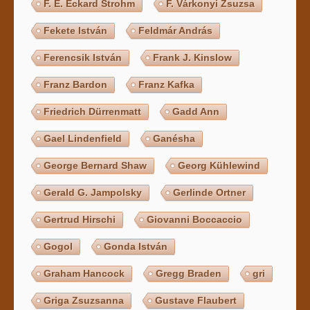
F. E. Eckard Strohm
F. Várkonyi Zsuzsa
Fekete István
Feldmár András
Ferencsik István
Frank J. Kinslow
Franz Bardon
Franz Kafka
Friedrich Dürrenmatt
Gadd Ann
Gael Lindenfield
Ganésha
George Bernard Shaw
Georg Kühlewind
Gerald G. Jampolsky
Gerlinde Ortner
Gertrud Hirschi
Giovanni Boccaccio
Gogol
Gonda István
Graham Hancock
Gregg Braden
gri
Griga Zsuzsanna
Gustave Flaubert