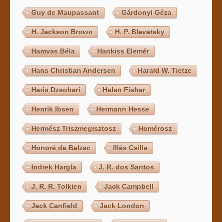
Guy de Maupassant
Gárdonyi Géza
H. Jackson Brown
H. P. Blavatsky
Hamvas Béla
Hankiss Elemér
Hans Christian Andersen
Harald W. Tietze
Haris Dzsohari
Helen Fisher
Henrik Ibsen
Hermann Hesse
Hermész Triszmegisztosz
Homérosz
Honoré de Balzac
Illés Csilla
Indrek Hargla
J. R. dos Santos
J. R. R. Tolkien
Jack Campbell
Jack Canfield
Jack London