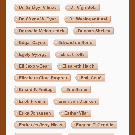
Dr. Szilágyi Vilmos
Dr. Vígh Béla
Dr. Wayne W. Dyer
Dr. Weninger Antal
Drunvalo Melchizedek
Duncan Shelley
Edgar Cayce
Edward de Bono
Egely György
Ekhart Tolle
Eli Jaxon-Bear
Elisabeth Haich
Elizabeth Clare Prophet
Emil Coué
Erhard F. Freitag
Eric Berne
Erich Fromm
Erich von Däniken
Erika Johansen
Esther Vilar
Esther és Jerry Hicks
Eugene T. Gendlin