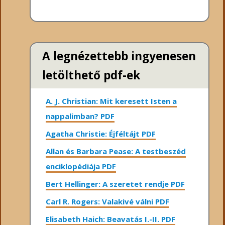
A legnézettebb ingyenesen
letölthető pdf-ek
A. J. Christian: Mit keresett Isten a
nappalimban? PDF
Agatha Christie: Éjféltájt PDF
Allan és Barbara Pease: A testbeszéd
enciklopédiája PDF
Bert Hellinger: A ​szeretet rendje PDF
Carl R. Rogers: Valakivé válni PDF
Elisabeth Haich: Beavatás I.-II. PDF