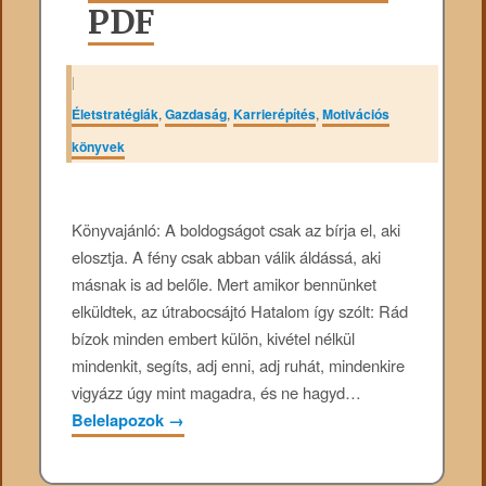
PDF
|
Életstratégiák
,
Gazdaság
,
Karrierépítés
,
Motivációs
könyvek
Könyvajánló: A boldogságot csak az bírja el, aki
elosztja. A fény csak abban válik áldássá, aki
másnak is ad belőle. Mert amikor bennünket
elküldtek, az útrabocsájtó Hatalom így szólt: Rád
bízok minden embert külön, kivétel nélkül
mindenkit, segíts, adj enni, adj ruhát, mindenkire
vigyázz úgy mint magadra, és ne hagyd…
Belelapozok
→