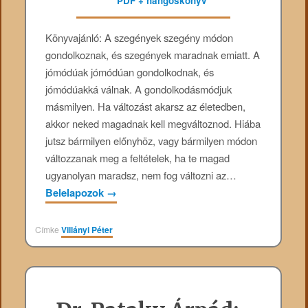
Könyvajánló: A szegények szegény módon
gondolkoznak, és szegények maradnak emiatt. A
jómódúak jómódúan gondolkodnak, és
jómódúakká válnak. A gondolkodásmódjuk
másmilyen. Ha változást akarsz az életedben,
akkor neked magadnak kell megváltoznod. Hiába
jutsz bármilyen előnyhöz, vagy bármilyen módon
változzanak meg a feltételek, ha te magad
ugyanolyan maradsz, nem fog változni az…
Belelapozok
→
Címke
Villányi Péter