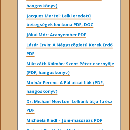
hangoskönyv)
Jacques Martel: Lelki eredetű
betegségek lexikona PDF, DOC
Jókai Mór: Aranyember PDF
Lázár Ervin: A Négyszögletű Kerek Erdő
PDF
Mikszáth Kálmán: Szent Péter esernyője
(PDF, hangoskönyv)
Molnár Ferenc: A Pál utcai fiúk (PDF,
hangoskönyv)
Dr. Michael Newton: Lelkünk útja 1.rész
PDF
Michaela Riedl – Jóni-masszázs PDF