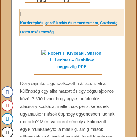
|
Karrierépítés
,
gazdálkodás és menedzsment
,
Gazdaság
,
Üzleti tevékenység
Könyvajánló: Elgondolkozott már azon: Mi a
különbség egy alkalmazott és egy cégtulajdonos
között? Miért van, hogy egyes befektetők
alacsony kockázat mellett sok pénzt keresnek,
ugyanakkor mások épphogy egyenesben tudnak
maradni? Miért vándorol némely alkalmazott
egyik munkahelytől a másikig, amíg mások
otthagyják az állásukat és saját üzleti birodalmat