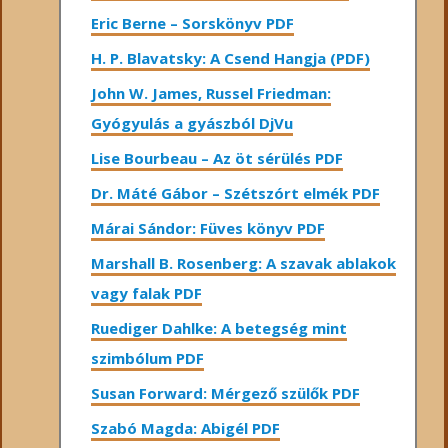
Eric Berne – Sorskönyv PDF
H. P. Blavatsky: A Csend Hangja (PDF)
John W. James, Russel Friedman:
Gyógyulás a gyászból DjVu
Lise Bourbeau – Az öt sérülés PDF
Dr. Máté Gábor – Szétszórt elmék PDF
Márai Sándor: Füves könyv PDF
Marshall B. Rosenberg: A szavak ablakok
vagy falak PDF
Ruediger Dahlke: A betegség mint
szimbólum PDF
Susan Forward: Mérgező szülők PDF
Szabó Magda: Abigél PDF