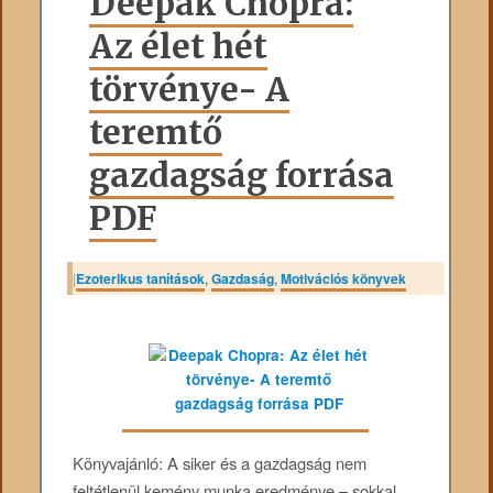
Deepak Chopra:
Az élet hét
törvénye- A
teremtő
gazdagság forrása
PDF
|
Ezoterikus tanítások
,
Gazdaság
,
Motivációs könyvek
Könyvajánló: A siker és a gazdagság nem
feltétlenül kemény munka eredménye – sokkal