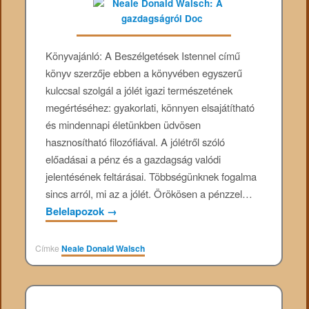
Könyvajánló: A Beszélgetések Istennel című
könyv szerzője ebben a könyvében egyszerű
kulccsal szolgál a jólét igazi természetének
megértéséhez: gyakorlati, könnyen elsajátítható
és mindennapi életünkben üdvösen
hasznosítható filozófiával. A jólétről szóló
előadásai a pénz és a gazdagság valódi
jelentésének feltárásai. Többségünknek fogalma
sincs arról, mi az a jólét. Örökösen a pénzzel…
Belelapozok
→
Címke
Neale Donald Walsch