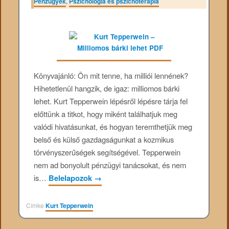
Pénzügyek
,
Pszichológia és pszichoterápia
Könyvajánló: Ön mit tenne, ha milliói lennének?
Hihetetlenül hangzik, de igaz: milliomos bárki
lehet. Kurt Tepperwein lépésről lépésre tárja fel
előttünk a titkot, hogy miként találhatjuk meg
valódi hivatásunkat, és hogyan teremthetjük meg
belső és külső gazdagságunkat a kozmikus
törvényszerűségek segítségével. Tepperwein
nem ad bonyolult pénzügyi tanácsokat, és nem
is…
Belelapozok
→
Címke
Kurt Tepperwein