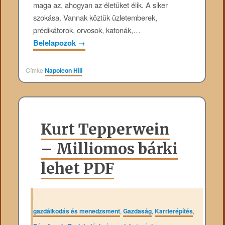
maga az, ahogyan az életüket élik. A siker
szokása. Vannak köztük üzletemberek,
prédikátorok, orvosok, katonák,…
Belelapozok
→
Címke
Napoleon Hill
Kurt Tepperwein
– Milliomos bárki
lehet PDF
|
gazdálkodás és menedzsment
,
Gazdaság
,
Karrierépítés
,