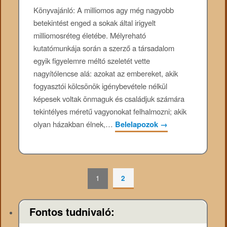
Könyvajánló: A milliomos agy még nagyobb
betekintést enged a sokak által irigyelt
milliomosréteg életébe. Mélyreható
kutatómunkája során a szerző a társadalom
egyik figyelemre méltó szeletét vette
nagyítólencse alá: azokat az embereket, akik
fogyasztói kölcsönök igénybevétele nélkül
képesek voltak önmaguk és családjuk számára
tekintélyes méretű vagyonokat felhalmozni; akik
olyan házakban élnek,…
Belelapozok
→
1
2
Fontos tudnivaló: