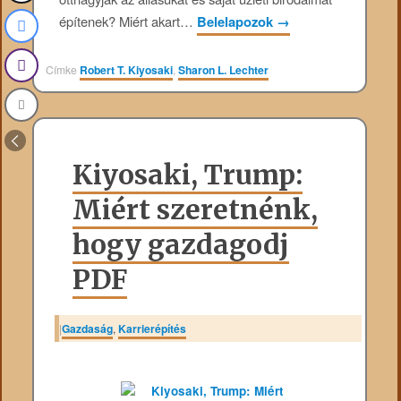
építenek? Miért akart…
Belelapozok
→
Címke
Robert T. Kiyosaki
,
Sharon L. Lechter
Kiyosaki, Trump:
Miért szeretnénk,
hogy gazdagodj
PDF
|
Gazdaság
,
Karrierépítés