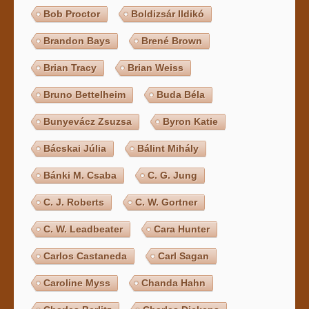
Bob Proctor
Boldizsár Ildikó
Brandon Bays
Brené Brown
Brian Tracy
Brian Weiss
Bruno Bettelheim
Buda Béla
Bunyevácz Zsuzsa
Byron Katie
Bácskai Júlia
Bálint Mihály
Bánki M. Csaba
C. G. Jung
C. J. Roberts
C. W. Gortner
C. W. Leadbeater
Cara Hunter
Carlos Castaneda
Carl Sagan
Caroline Myss
Chanda Hahn