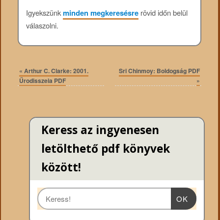
Igyekszünk
minden megkeresésre
rövid időn belül
válaszolni.
«
Arthur C. Clarke: 2001.
Sri Chinmoy: Boldogság PDF
Űrodisszeia PDF
»
Keress az ingyenesen
letölthető pdf könyvek
között!
OK