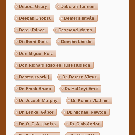
Debora Geary
Deborah Tannen
Deepak Chopra
Demecs István
Derek Prince
Desmond Morris
Diethard Stelz
Domján László
Don Miguel Ruiz
Don Richard Riso és Russ Hudson
Dosztojevszkij
Dr. Doreen Virtue
Dr. Frank Bruno
Dr. Hetényi Ernő
Dr. Jozeph Murphy
Dr. Komin Vladimir
Dr. Lenkei Gábor
Dr. Michael Newton
Dr. O. Z. A. Hanish
Dr. Oláh Andor