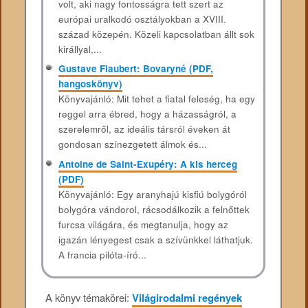
volt, aki nagy fontosságra tett szert az
európai uralkodó osztályokban a XVIII.
század közepén. Közeli kapcsolatban állt sok
királlyal,...
Gustave Flaubert: Bovaryné (PDF,
hangoskönyv)
Könyvajánló: Mit tehet a fiatal feleség, ha egy
reggel arra ébred, hogy a házasságról, a
szerelemről, az ideális társról éveken át
gondosan színezgetett álmok és...
Antoine de Saint-Exupéry: A kis herceg
(PDF)
Könyvajánló: Egy aranyhajú kisfiú bolygóról
bolygóra vándorol, rácsodálkozik a felnőttek
furcsa világára, és megtanulja, hogy az
igazán lényegest csak a szívünkkel láthatjuk.
A francia pilóta-író...
A könyv témakörei:
Világirodalmi regények