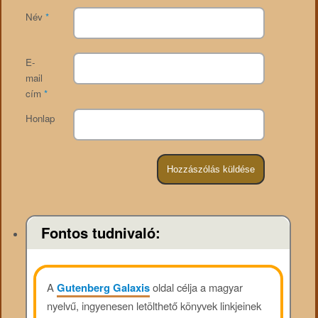
Név
*
E-
mail
cím
*
Honlap
Fontos tudnivaló:
A
Gutenberg Galaxis
oldal célja a magyar
nyelvű, ingyenesen letölthető könyvek linkjeinek