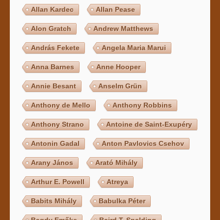
Allan Kardec
Allan Pease
Alon Gratch
Andrew Matthews
András Fekete
Angela Maria Marui
Anna Barnes
Anne Hooper
Annie Besant
Anselm Grün
Anthony de Mello
Anthony Robbins
Anthony Strano
Antoine de Saint-Exupéry
Antonin Gadal
Anton Pavlovics Csehov
Arany János
Arató Mihály
Arthur E. Powell
Atreya
Babits Mihály
Babulka Péter
Bagdy Emőke
Baird T. Spalding