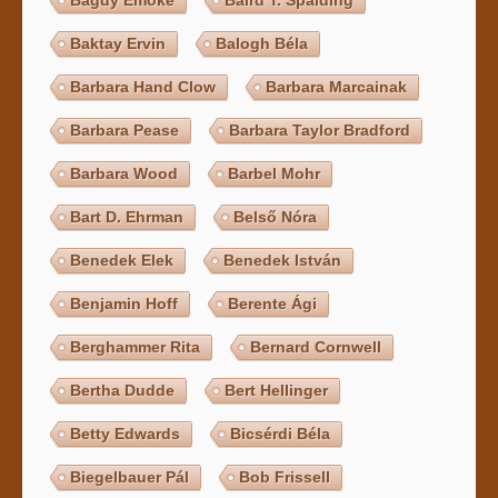
Baktay Ervin
Balogh Béla
Barbara Hand Clow
Barbara Marcainak
Barbara Pease
Barbara Taylor Bradford
Barbara Wood
Barbel Mohr
Bart D. Ehrman
Belső Nóra
Benedek Elek
Benedek István
Benjamin Hoff
Berente Ági
Berghammer Rita
Bernard Cornwell
Bertha Dudde
Bert Hellinger
Betty Edwards
Bicsérdi Béla
Biegelbauer Pál
Bob Frissell