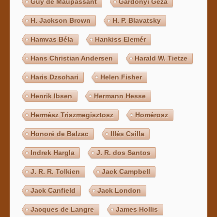
Guy de Maupassant
Gárdonyi Géza
H. Jackson Brown
H. P. Blavatsky
Hamvas Béla
Hankiss Elemér
Hans Christian Andersen
Harald W. Tietze
Haris Dzsohari
Helen Fisher
Henrik Ibsen
Hermann Hesse
Hermész Triszmegisztosz
Homérosz
Honoré de Balzac
Illés Csilla
Indrek Hargla
J. R. dos Santos
J. R. R. Tolkien
Jack Campbell
Jack Canfield
Jack London
Jacques de Langre
James Hollis