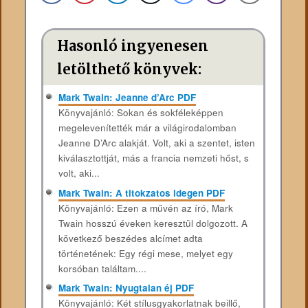
Hasonló ingyenesen
letölthető könyvek:
Mark Twain: Jeanne d’Arc PDF
Könyvajánló: Sokan és sokféleképpen
megelevenítették már a világirodalomban
Jeanne D’Arc alakját. Volt, aki a szentet, isten
kiválasztottját, más a francia nemzeti hőst, s
volt, aki...
Mark Twain: A titokzatos idegen PDF
Könyvajánló: Ezen a művén az író, Mark
Twain hosszú éveken keresztül dolgozott. A
következő beszédes alcímet adta
történetének: Egy régi mese, melyet egy
korsóban találtam....
Mark Twain: Nyugtalan éj PDF
Könyvajánló: Két stílusgyakorlatnak beillő,