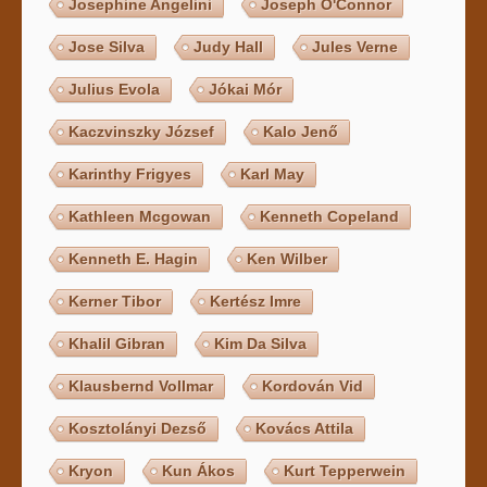
Josephine Angelini
Joseph O'Connor
Jose Silva
Judy Hall
Jules Verne
Julius Evola
Jókai Mór
Kaczvinszky József
Kalo Jenő
Karinthy Frigyes
Karl May
Kathleen Mcgowan
Kenneth Copeland
Kenneth E. Hagin
Ken Wilber
Kerner Tibor
Kertész Imre
Khalil Gibran
Kim Da Silva
Klausbernd Vollmar
Kordován Vid
Kosztolányi Dezső
Kovács Attila
Kryon
Kun Ákos
Kurt Tepperwein