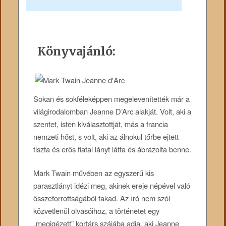
Könyvajánló:
Sokan és sokféleképpen megelevenítették már a
világirodalomban Jeanne D’Arc alakját. Volt, aki a
szentet, isten kiválasztottját, más a francia
nemzeti hőst, s volt, aki az álnokul tőrbe ejtett
tiszta és erős fiatal lányt látta és ábrázolta benne.
Mark Twain művében az egyszerű kis
parasztlányt idézi meg, akinek ereje népével való
összeforrottságából fakad. Az író nem szól
közvetlenül olvasóihoz, a történetet egy
„megigézett” kortárs szájába adja, aki Jeanne