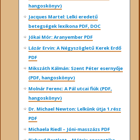
hangoskönyv)
Jacques Martel: Lelki eredetű
betegségek lexikona PDF, DOC
Jókai Mór: Aranyember PDF
Lázár Ervin: A Négyszögletű Kerek Erdő
PDF
Mikszáth Kálmán: Szent Péter esernyője
(PDF, hangoskönyv)
Molnár Ferenc: A Pál utcai fiúk (PDF,
hangoskönyv)
Dr. Michael Newton: Lelkünk útja 1.rész
PDF
Michaela Riedl – Jóni-masszázs PDF
Richard Bartlett – Mátrix energetika