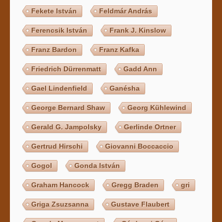
Fekete István
Feldmár András
Ferencsik István
Frank J. Kinslow
Franz Bardon
Franz Kafka
Friedrich Dürrenmatt
Gadd Ann
Gael Lindenfield
Ganésha
George Bernard Shaw
Georg Kühlewind
Gerald G. Jampolsky
Gerlinde Ortner
Gertrud Hirschi
Giovanni Boccaccio
Gogol
Gonda István
Graham Hancock
Gregg Braden
gri
Griga Zsuzsanna
Gustave Flaubert