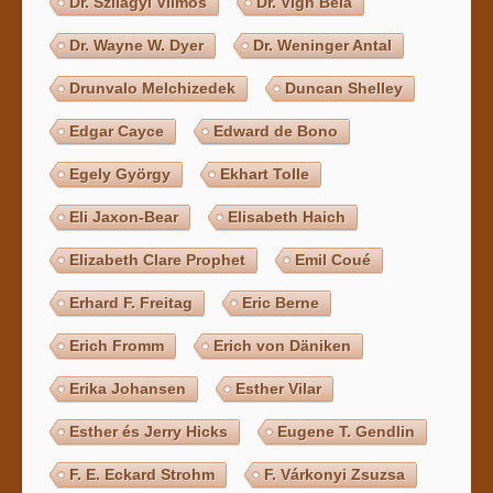
Dr. Szilágyi Vilmos
Dr. Vígh Béla
Dr. Wayne W. Dyer
Dr. Weninger Antal
Drunvalo Melchizedek
Duncan Shelley
Edgar Cayce
Edward de Bono
Egely György
Ekhart Tolle
Eli Jaxon-Bear
Elisabeth Haich
Elizabeth Clare Prophet
Emil Coué
Erhard F. Freitag
Eric Berne
Erich Fromm
Erich von Däniken
Erika Johansen
Esther Vilar
Esther és Jerry Hicks
Eugene T. Gendlin
F. E. Eckard Strohm
F. Várkonyi Zsuzsa