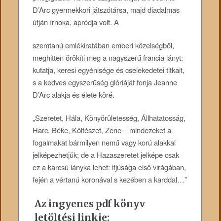
D’Arc gyermekkori játszótársa, majd diadalmas
útján írnoka, apródja volt. A
szemtanú emlékiratában emberi közelségből,
meghitten örökíti meg a nagyszerű francia lányt:
kutatja, keresi egyénisége és cselekedetei titkait,
s a kedves egyszerűség glóriáját fonja Jeanne
D’Arc alakja és élete köré.
„Szeretet, Hála, Könyörületesség, Állhatatosság,
Harc, Béke, Költészet, Zene – mindezeket a
fogalmakat bármilyen nemű vagy korú alakkal
jelképezhetjük; de a Hazaszeretet jelképe csak
ez a karcsú lányka lehet: ifjúsága első virágában,
fején a vértanú koronával s kezében a karddal…”
Az ingyenes pdf könyv
letöltési linkje: