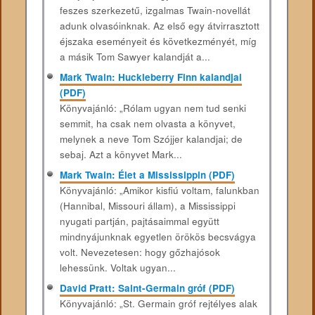
feszes szerkezetű, izgalmas Twain-novellát
adunk olvasóinknak. Az első egy átvirrasztott
éjszaka eseményeit és következményét, míg
a másik Tom Sawyer kalandját a...
Mark Twain: Huckleberry Finn kalandjai
(PDF)
Könyvajánló: „Rólam ugyan nem tud senki
semmit, ha csak nem olvasta a könyvet,
melynek a neve Tom Szójjer kalandjai; de
sebaj. Azt a könyvet Mark...
Mark Twain: Élet a Mississippin (PDF)
Könyvajánló: „Amikor kisfiú voltam, falunkban
(Hannibal, Missouri állam), a Mississippi
nyugati partján, pajtásaimmal együtt
mindnyájunknak egyetlen örökös becsvágya
volt. Nevezetesen: hogy gőzhajósok
lehessünk. Voltak ugyan...
David Pratt: Saint-Germain gróf (PDF)
Könyvajánló: „St. Germain gróf rejtélyes alak