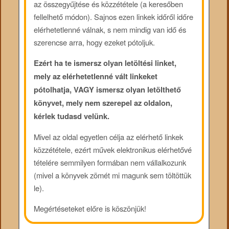
az összegyűjtése és közzététele (a keresőben
fellelhető módon). Sajnos ezen linkek időről időre
elérhetetlenné válnak, s nem mindig van idő és
szerencse arra, hogy ezeket pótoljuk.
Ezért ha te ismersz olyan letöltési linket,
mely az elérhetetlenné vált linkeket
pótolhatja, VAGY ismersz olyan letölthető
könyvet, mely nem szerepel az oldalon,
kérlek tudasd velünk.
Mivel az oldal egyetlen célja az elérhető linkek
közzététele, ezért művek elektronikus elérhetővé
tételére semmilyen formában nem vállalkozunk
(mivel a könyvek zömét mi magunk sem töltöttük
le).
Megértéseteket előre is köszönjük!