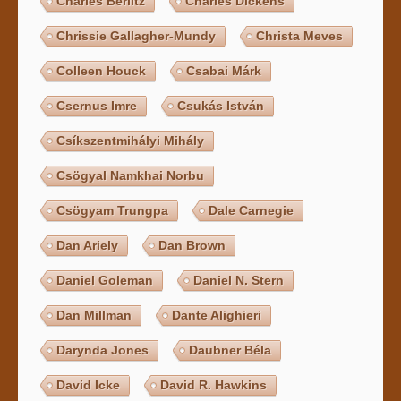
Charles Berlitz
Charles Dickens
Chrissie Gallagher-Mundy
Christa Meves
Colleen Houck
Csabai Márk
Csernus Imre
Csukás István
Csíkszentmihályi Mihály
Csögyal Namkhai Norbu
Csögyam Trungpa
Dale Carnegie
Dan Ariely
Dan Brown
Daniel Goleman
Daniel N. Stern
Dan Millman
Dante Alighieri
Darynda Jones
Daubner Béla
David Icke
David R. Hawkins