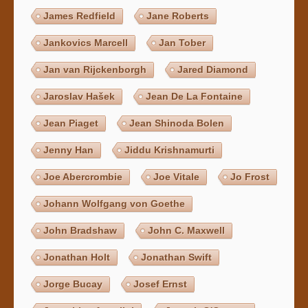
James Redfield
Jane Roberts
Jankovics Marcell
Jan Tober
Jan van Rijckenborgh
Jared Diamond
Jaroslav Hašek
Jean De La Fontaine
Jean Piaget
Jean Shinoda Bolen
Jenny Han
Jiddu Krishnamurti
Joe Abercrombie
Joe Vitale
Jo Frost
Johann Wolfgang von Goethe
John Bradshaw
John C. Maxwell
Jonathan Holt
Jonathan Swift
Jorge Bucay
Josef Ernst