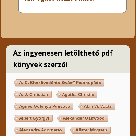
Az ingyenesen letölthető pdf
könyvek szerzői
A. C. Bhaktivedānta Swāmī Prabhupāda
A. J. Christian
Agatha Christie
Agnes Golenya Purisaca
Alan W. Watts
Albert Györgyi
Alexander Oakwood
Alexandra Adornetto
Alister Mcgrath