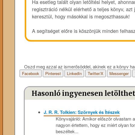
Ha esetleg talált olyan letöltési helyet, ahon
regisztráció nélkül elérhető a teljes könyv, azt
keresztül, hogy másokkal is megoszthassuk!
A segítséget előre is köszönjük minden felhas
Oszd meg azzal az ismerősöddel, akinek ez a könyv ha
Facebook
Pinterest
LinkedIn
Twitter/X
Messenger
Hasonló ingyenesen letölthe
J. R. R. Tolkien: Szörnyek és Ítészek
Könyvajánló: Amikor először olvastam a 
nagyon értettem, hogy ez miért olyan fo
beszéltek...