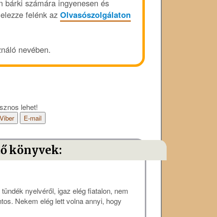
nan bárki számára ingyenesen és
 jelezze felénk az
Olvasószolgálaton
ználó nevében.
sznos lehet!
Viber
E-mail
tő könyvek:
tündék nyelvéről, igaz elég fiatalon, nem
ntos. Nekem elég lett volna annyi, hogy