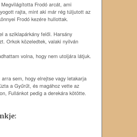
 Megvilágította Frodó arcát, ami
gott rajta, mint aki már rég túljutott az
önnyei Frodó kezére hullottak.
l a sziklapárkány felől. Harsány
zt. Orkok közeledtek, valaki nyilván
dhattam volna, hogy nem utoljára látjuk.
arra sem, hogy elrejtse vagy letakarja
húzta a Gyűrűt, és magához vette az
on, Fullánkot pedig a derekára kötötte.
nkje: