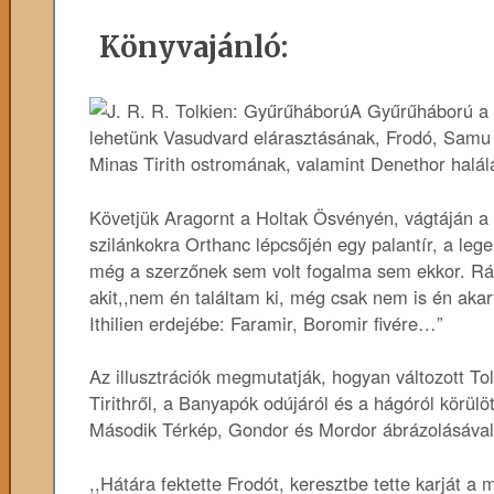
Könyvajánló:
A Gyűrűháború a 
lehetünk Vasudvard elárasztásának, Frodó, Samu 
Minas Tirith ostromának, valamint Denethor halál
Követjük Aragornt a Holtak Ösvényén, vágtáján a k
szilánkokra Orthanc lépcsőjén egy palantír, a le
még a szerzőnek sem volt fogalma sem ekkor. Ráa
akit,,nem én találtam ki, még csak nem is én aka
Ithilien erdejébe: Faramir, Boromir fivére…”
Az illusztrációk megmutatják, hogyan változott To
Tirithről, a Banyapók odújáról és a hágóról körülö
Második Térkép, Gondor és Mordor ábrázolásával
,,Hátára fektette Frodót, keresztbe tette karját a 