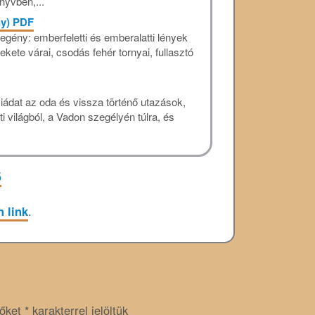
nyvben,...
ny) PDF
egény: emberfeletti és emberalatti lények
ekete várai, csodás fehér tornyai, fullasztó
ádat az oda és vissza történő utazások,
világból, a Vadon szegélyén túlra, és
ő
n link
.
zőket
*
karakterrel jelöltük