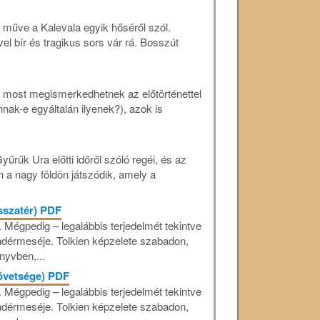
i műve a Kalevala egyik hőséről szól.
vel bír és tragikus sors vár rá. Bosszút
 most megismerkedhetnek az előtörténettel
ak-e egyáltalán ilyenek?), azok is
rűk Ura előtti időről szóló regéi, és az
 a nagy földön játszódik, amely a
isszatér) PDF
Mégpedig – legalábbis terjedelmét tekintve
dérmeséje. Tolkien képzelete szabadon,
nyvben,...
zövetsége) PDF
Mégpedig – legalábbis terjedelmét tekintve
dérmeséje. Tolkien képzelete szabadon,