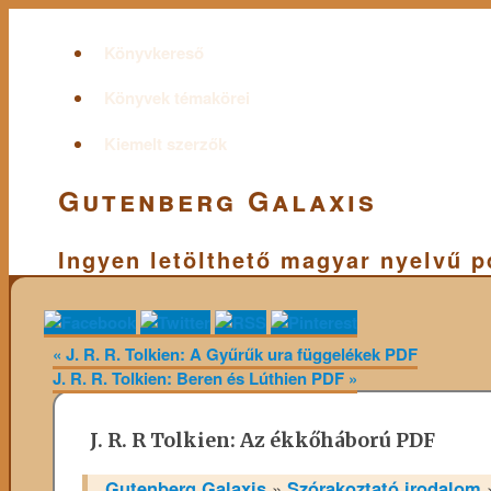
Könyvkereső
Könyvek témakörei
Kiemelt szerzők
Gutenberg Galaxis
Ingyen letölthető magyar nyelvű 
«
J. R. R. Tolkien: A Gyűrűk ura függelékek PDF
J. R. R. Tolkien: Beren és Lúthien PDF
»
J. R. R Tolkien: Az ékkőháború PDF
Gutenberg Galaxis
»
Szórakoztató irodalom