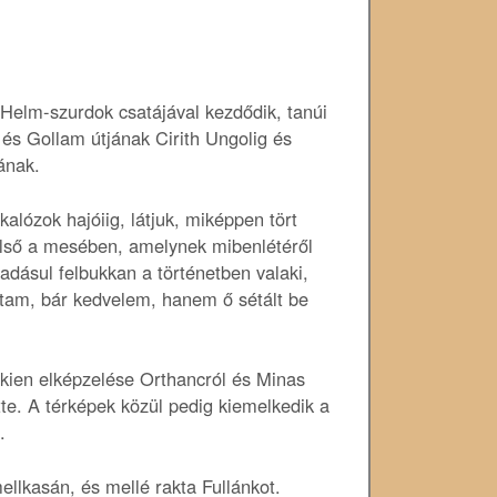
Helm-szurdok csatájával kezdődik, tanúi
és Gollam útjának Cirith Ungolig és
ának.
alózok hajóiig, látjuk, miképpen tört
gelső a mesében, amelynek mibenlétéről
dásul felbukkan a történetben valaki,
rtam, bár kedvelem, hanem ő sétált be
lkien elképzelése Orthancról és Minas
tte. A térképek közül pedig kiemelkedik a
.
mellkasán, és mellé rakta Fullánkot.