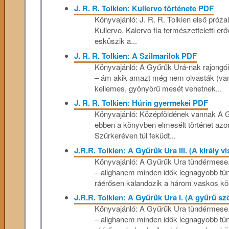
J. R. R. Tolkien: Kullervo ​története PDF
Könyvajánló: J. R. R. Tolkien első próza
Kullervo, Kalervo fia természetfeletti erő
esküszik a...
J. R. R. Tolkien: A Szilmarilok PDF
Könyvajánló: A Gyűrűk Urá-nak rajongói
– ám akik amazt még nem olvasták (vann
kellemes, gyönyörű mesét vehetnek...
J. R. R. Tolkien: Húrin gyermekei PDF
Könyvajánló: Középföldének vannak A Gyű
ebben a könyvben elmesélt történet azon
Szürkeréven túl feküdt...
J.R.R. Tolkien: A Gyűrűk Ura III. (A király v
Könyvajánló: A ​Gyűrűk Ura tündérmese. 
– alighanem minden idők legnagyobb tün
ráérősen kalandozik a három vaskos kö
J.R.R. Tolkien: A Gyűrűk Ura I. (A gyűrű s
Könyvajánló: A Gyűrűk Ura tündérmese. 
– alighanem minden idők legnagyobb tün