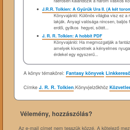
ráérősen kalandozik a három vaskos kö
J.R.R. Tolkien: A Gyűrűk Ura II. (A két toro
Könyvajánló: Különös világba visz ez a r
lakják. Anyagi valósága nincsen, baljós f
erdői, gyilkos hegyei, sötét...
J. R. R. Tolkien: A hobbit PDF
Könyvajánló: Ha megmozgatják a fantázi
amelyek kivezetnek a kényelmes nyugati 
érdekel egy egyszerű...
A könyv témakörei:
Fantasy könyvek
Linkkeres
Címke
J. R. R. Tolkien
.
Könyvjelzőkhöz
Közvetle
Vélemény, hozzászólás?
Az e-mail címet nem tesszük közzé.
A kötelező me