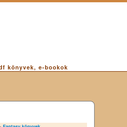
pdf könyvek, e-bookok
»
Fantasy könyvek