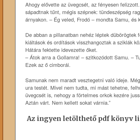
Ahogy elővette az üvegcsét, az fényesen felizzott.
sápadtnak tűnt, mégis szépnek: tündeszépség ragyo
árnyakon. – Ég veled, Frodó – mondta Samu, és k
De abban a pillanatban nehéz léptek dübörögtek fe
kiáltások és ordítások visszhangoztak a sziklák kö
Hátára fektette idevezette őket.
– Átok arra a Gollamra! – szitkozódott Samu. – Tu
Ezek az ő cimborái.
Samunak nem maradt vesztegetni való ideje. Még 
ura testét. Mivel nem tudta, mi mást tehetne, fel
üvegcsét is, nehogy a förtelmes orkok kezére juss
Aztán várt. Nem kellett sokat várnia.”
Az ingyen letölthető pdf könyv li