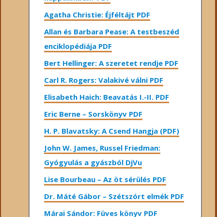
Agatha Christie: Éjféltájt PDF
Allan és Barbara Pease: A testbeszéd
enciklopédiája PDF
Bert Hellinger: A ​szeretet rendje PDF
Carl R. Rogers: Valakivé válni PDF
Elisabeth Haich: Beavatás I.-II. PDF
Eric Berne – Sorskönyv PDF
H. P. Blavatsky: A Csend Hangja (PDF)
John W. James, Russel Friedman:
Gyógyulás a gyászból DjVu
Lise Bourbeau – Az öt sérülés PDF
Dr. Máté Gábor – Szétszórt elmék PDF
Márai Sándor: Füves könyv PDF