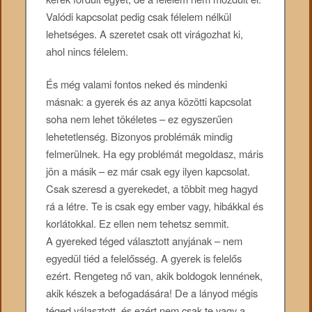
Valódi kapcsolat pedig csak félelem nélkül
lehetséges. A szeretet csak ott virágozhat ki,
ahol nincs félelem.
És még valami fontos neked és mindenki
másnak: a gyerek és az anya közötti kapcsolat
soha nem lehet tökéletes – ez egyszerűen
lehetetlenség. Bizonyos problémák mindig
felmerülnek. Ha egy problémát megoldasz, máris
jön a másik – ez már csak egy ilyen kapcsolat.
Csak szeresd a gyerekedet, a többit meg hagyd
rá a létre. Te is csak egy ember vagy, hibákkal és
korlátokkal. Ez ellen nem tehetsz semmit.
A gyereked téged választott anyjának – nem
egyedül tiéd a felelősség. A gyerek is felelős
ezért. Rengeteg nő van, akik boldogok lennének,
akik készek a befogadására! De a lányod mégis
téged választott, és ezért nem csak te vagy a