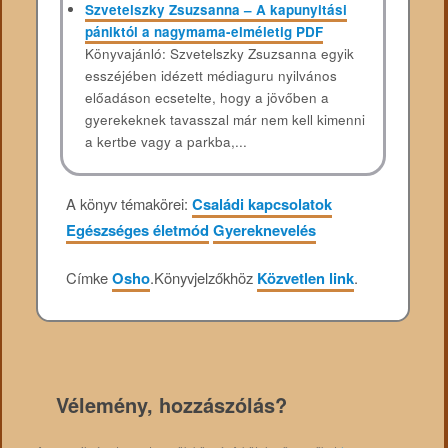
Szvetelszky Zsuzsanna – A kapunyitási
pániktól a nagymama-elméletig PDF
Könyvajánló: Szvetelszky Zsuzsanna egyik
esszéjében idézett médiaguru nyilvános
előadáson ecsetelte, hogy a jövőben a
gyerekeknek tavasszal már nem kell kimenni
a kertbe vagy a parkba,...
A könyv témakörei:
Családi kapcsolatok
Egészséges életmód
Gyereknevelés
Címke
Osho
.
Könyvjelzőkhöz
Közvetlen link
.
Vélemény, hozzászólás?