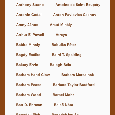
Anthony Strano
Antoine de Saint-Exupéry
Antonin Gadal
Anton Pavlovics Csehov
Arany János
Arató Mihály
Arthur E. Powell
Atreya
Babits Mihály
Babulka Péter
Bagdy Emőke
Baird T. Spalding
Baktay Ervin
Balogh Béla
Barbara Hand Clow
Barbara Marcainak
Barbara Pease
Barbara Taylor Bradford
Barbara Wood
Barbel Mohr
Bart D. Ehrman
Belső Nóra
Benedek Elek
Benedek István