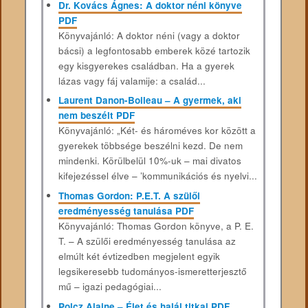
Dr. Kovács Ágnes: A doktor néni könyve
PDF
Könyvajánló: A doktor néni (vagy a doktor
bácsi) a legfontosabb emberek közé tartozik
egy kisgyerekes családban. Ha a gyerek
lázas vagy fáj valamije: a család...
Laurent Danon-Boileau – A gyermek, aki
nem beszélt PDF
Könyvajánló: „Két- és hároméves kor között a
gyerekek többsége beszélni kezd. De nem
mindenki. Körülbelül 10%-uk – mai divatos
kifejezéssel élve – ’kommunikációs és nyelvi...
Thomas Gordon: P.E.T. A szülői
eredményesség tanulása PDF
Könyvajánló: Thomas Gordon könyve, a P. E.
T. – A szülői eredményesség tanulása az
elmúlt két évtizedben megjelent egyik
legsikeresebb tudományos-ismeretterjesztő
mű – igazi pedagógiai...
Polcz Alaine – Élet és halál titkai PDF