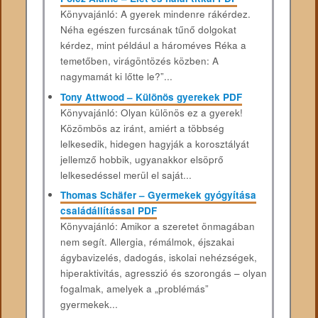
Könyvajánló: A gyerek mindenre rákérdez.
Néha egészen furcsának tűnő dolgokat
kérdez, mint például a hároméves Réka a
temetőben, virágöntözés közben: A
nagymamát ki lőtte le?”...
Tony Attwood – Különös gyerekek PDF
Könyvajánló: Olyan különös ez a gyerek!
Közömbös az iránt, amiért a többség
lelkesedik, hidegen hagyják a korosztályát
jellemző hobbik, ugyanakkor elsöprő
lelkesedéssel merül el saját...
Thomas Schäfer – Gyermekek gyógyítása
családállítással PDF
Könyvajánló: Amikor a szeretet önmagában
nem segít. Allergia, rémálmok, éjszakai
ágybavizelés, dadogás, iskolai nehézségek,
hiperaktivitás, agresszió és szorongás – olyan
fogalmak, amelyek a „problémás”
gyermekek...