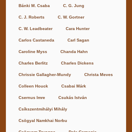
Bánki M. Csaba
C. G. Jung
C. J. Roberts
C. W. Gortner
C. W. Leadbeater
Cara Hunter
Carlos Castaneda
Carl Sagan
Caroline Myss
Chanda Hahn
Charles Berlitz
Charles Dickens
Chrissie Gallagher-Mundy
Christa Meves
Colleen Houck
Csabai Márk
Csernus Imre
Csukás István
Csíkszentmihályi Mihály
Csögyal Namkhai Norbu
Csögyam Trungpa
Dale Carnegie