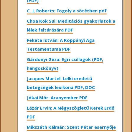
(PDF)
C. J. Roberts: Fogoly a sötétben pdf
Choa Kok Sui: Meditációs gyakorlatok a
lélek feltárására PDF
Fekete István: A Koppányi Aga
Testamentuma PDF
Gárdonyi Géza: Egri csillagok (PDF,
hangoskönyv)
Jacques Martel: Lelki eredetű
betegségek lexikona PDF, DOC
Jókai Mór: Aranyember PDF
Lázár Ervin: A Négyszögletű Kerek Erdő
PDF
Mikszáth Kálmán: Szent Péter esernyője