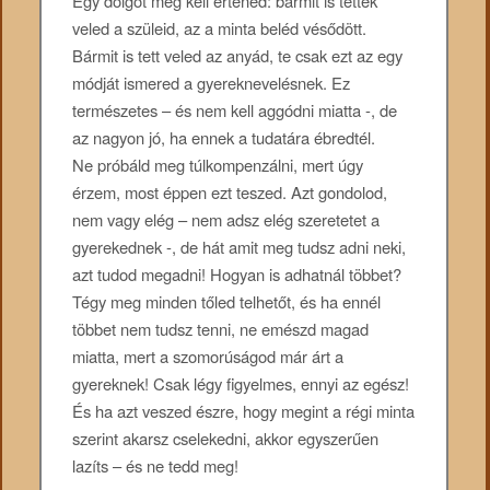
Egy dolgot meg kell értened: bármit is tettek
veled a szüleid, az a minta beléd vésődött.
Bármit is tett veled az anyád, te csak ezt az egy
módját ismered a gyereknevelésnek. Ez
természetes – és nem kell aggódni miatta -, de
az nagyon jó, ha ennek a tudatára ébredtél.
Ne próbáld meg túlkompenzálni, mert úgy
érzem, most éppen ezt teszed. Azt gondolod,
nem vagy elég – nem adsz elég szeretetet a
gyerekednek -, de hát amit meg tudsz adni neki,
azt tudod megadni! Hogyan is adhatnál többet?
Tégy meg minden tőled telhetőt, és ha ennél
többet nem tudsz tenni, ne emészd magad
miatta, mert a szomorúságod már árt a
gyereknek! Csak légy figyelmes, ennyi az egész!
És ha azt veszed észre, hogy megint a régi minta
szerint akarsz cselekedni, akkor egyszerűen
lazíts – és ne tedd meg!