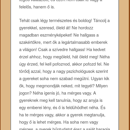
felelős, hanem ő is.
Tehát csak légy természetes és boldog! Táncolj a
gyerekkel, szeresd, öleld át! Ne hordozz
magadban eszményképeket! Ne hallgass a
szakértőkre, mert ők a legártalmasabb emberek
a világon! Csak a szívedre hallgass! Ha kedvet
érzel ahhoz, hogy megöleld, hát öleld meg! Néha
úgy érzed, fel kell pofoznod, akkor pofozd fel. Ne
törődj azzal, hogy a nagy pszichológusok szerint
a gyereket soha nem szabad megütni. Ugyan kik
ők, hogy megmondják neked, mit tegyél? Milyen
jogon? Néha igenis jó, ha mérges vagy. A
gyereknek meg kell tanulnia, hogy az anyja is
egy emberei lény, és ő is feldühödhet néha. És
ha te mérges vagy, akkor a gyerek megtanulja,
hogy ő is lehet mérges. Ha soha nem vagy
mérges, a gyerek bűntudatot érez a saját haragja