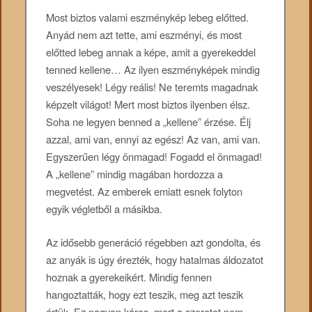
Most biztos valami eszménykép lebeg előtted.
Anyád nem azt tette, ami eszményi, és most
előtted lebeg annak a képe, amit a gyerekeddel
tenned kellene… Az ilyen eszményképek mindig
veszélyesek! Légy reális! Ne teremts magadnak
képzelt világot! Mert most biztos ilyenben élsz.
Soha ne legyen benned a „kellene” érzése. Élj
azzal, ami van, ennyi az egész! Az van, ami van.
Egyszerűen légy önmagad! Fogadd el önmagad!
A „kellene” mindig magában hordozza a
megvetést. Az emberek emiatt esnek folyton
egyik végletből a másikba.
Az idősebb generáció régebben azt gondolta, és
az anyák is úgy érezték, hogy hatalmas áldozatot
hoznak a gyerekeikért. Mindig fennen
hangoztatták, hogy ezt teszik, meg azt teszik
értük. Ez nagyon káros, mert a szeretet nem