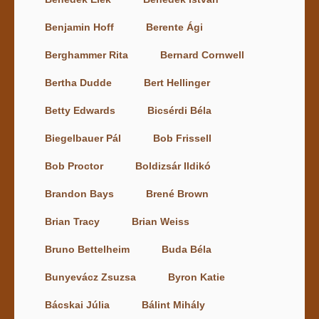
Benjamin Hoff
Berente Ági
Berghammer Rita
Bernard Cornwell
Bertha Dudde
Bert Hellinger
Betty Edwards
Bicsérdi Béla
Biegelbauer Pál
Bob Frissell
Bob Proctor
Boldizsár Ildikó
Brandon Bays
Brené Brown
Brian Tracy
Brian Weiss
Bruno Bettelheim
Buda Béla
Bunyevácz Zsuzsa
Byron Katie
Bácskai Júlia
Bálint Mihály