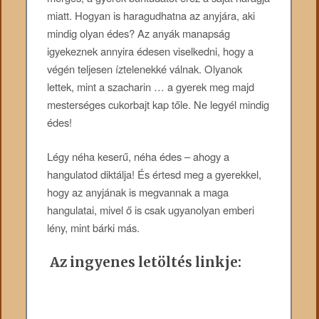
miatt. Hogyan is haragudhatna az anyjára, aki
mindig olyan édes? Az anyák manapság
igyekeznek annyira édesen viselkedni, hogy a
végén teljesen íztelenekké válnak. Olyanok
lettek, mint a szacharin … a gyerek meg majd
mesterséges cukorbajt kap tőle. Ne legyél mindig
édes!
Légy néha keserű, néha édes – ahogy a
hangulatod diktálja! És értesd meg a gyerekkel,
hogy az anyjának is megvannak a maga
hangulatai, mivel ő is csak ugyanolyan emberi
lény, mint bárki más.
Az ingyenes letöltés linkje: