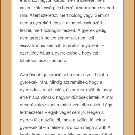
valami kötelesség, és beszélni sem lenne szabad
róla. Azért szeretsz, mert boldog vagy. Semmit
nem a gyerekért teszel: mindent csak azért
teszel, mert boldogan teszed. A gyerek pedig
nem tartozik neked semmivel, nem kell
visszafizetnie semmit. Szeretsz anya lenni –
ezért légy hálás a gyerekednek, hogy ezt
lehetővé teszi számodra.
Az idősebb generáció soha nem érzett hálát a
gyerekek iránt. Mindig azt remélték, hogy a
gyerek lesz majd hálás, és amikor rájöttek, hogy
erre hiába várnak, nagyon dühösek lettek. A mai
generációk viszont a másik végletbe estek. Légy
természetes – egyik véglet sem jó. Régen a
gyerek félt a szüleitől, most a szülők félnek a
gyerekektől – a félelem azonban megmaradt! A
kerék fordult egyet, de a félelem nem mozdult el.