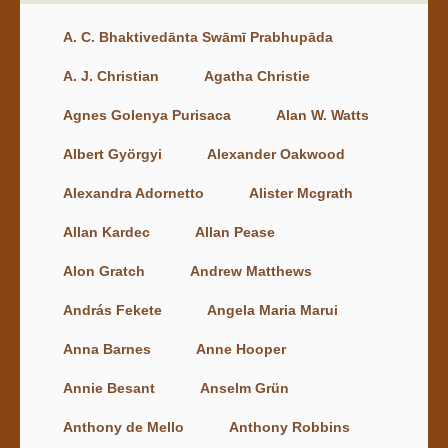
A. C. Bhaktivedānta Swāmī Prabhupāda
A. J. Christian
Agatha Christie
Agnes Golenya Purisaca
Alan W. Watts
Albert Györgyi
Alexander Oakwood
Alexandra Adornetto
Alister Mcgrath
Allan Kardec
Allan Pease
Alon Gratch
Andrew Matthews
András Fekete
Angela Maria Marui
Anna Barnes
Anne Hooper
Annie Besant
Anselm Grün
Anthony de Mello
Anthony Robbins