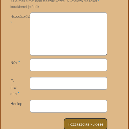
Az e-mail címet nem tesszük közzé.
A kötelező mezőket
*
karakterrel jelöltük
Hozzászólás
*
Név
*
E-
mail
cím
*
Honlap