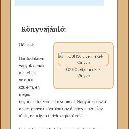
Könyvajánló:
Részlet:
Bár tudatában
vagyok annak,
OSHO: Gyermekek
mit tettek
könyve
velem a
szüleim, én
mégis
ugyanazt teszem a lányommal. Nagyon sokszor
az én igényeim kerülnek az ő igényei elé. Úgy
tűnik, nem igen tudok segíteni neki.