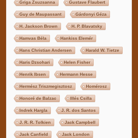
Griga Zsuzsanna
Gustave Flaubert
Guy de Maupassant
Gárdonyi Géza
H. Jackson Brown
H. P. Blavatsky
Hamvas Béla
Hankiss Elemér
Hans Christian Andersen
Harald W. Tietze
Haris Dzsohari
Helen Fisher
Henrik Ibsen
Hermann Hesse
Hermész Triszmegisztosz
Homérosz
Honoré de Balzac
Illés Csilla
Indrek Hargla
J. R. dos Santos
J. R. R. Tolkien
Jack Campbell
Jack Canfield
Jack London