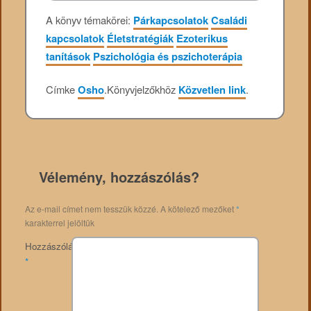
A könyv témakörei:
Párkapcsolatok
Családi
kapcsolatok
Életstratégiák
Ezoterikus
tanítások
Pszichológia és pszichoterápia
Címke
Osho
.
Könyvjelzőkhöz
Közvetlen link
.
Vélemény, hozzászólás?
Az e-mail címet nem tesszük közzé.
A kötelező mezőket
*
karakterrel jelöltük
Hozzászólás
*