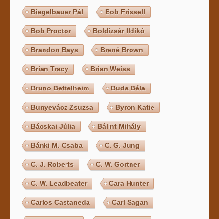
Biegelbauer Pál
Bob Frissell
Bob Proctor
Boldizsár Ildikó
Brandon Bays
Brené Brown
Brian Tracy
Brian Weiss
Bruno Bettelheim
Buda Béla
Bunyevácz Zsuzsa
Byron Katie
Bácskai Júlia
Bálint Mihály
Bánki M. Csaba
C. G. Jung
C. J. Roberts
C. W. Gortner
C. W. Leadbeater
Cara Hunter
Carlos Castaneda
Carl Sagan