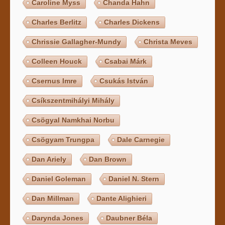
Caroline Myss
Chanda Hahn
Charles Berlitz
Charles Dickens
Chrissie Gallagher-Mundy
Christa Meves
Colleen Houck
Csabai Márk
Csernus Imre
Csukás István
Csíkszentmihályi Mihály
Csögyal Namkhai Norbu
Csögyam Trungpa
Dale Carnegie
Dan Ariely
Dan Brown
Daniel Goleman
Daniel N. Stern
Dan Millman
Dante Alighieri
Darynda Jones
Daubner Béla