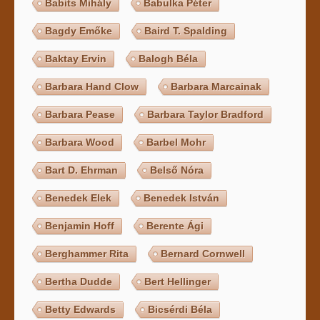
Babits Mihály
Babulka Péter
Bagdy Emőke
Baird T. Spalding
Baktay Ervin
Balogh Béla
Barbara Hand Clow
Barbara Marcainak
Barbara Pease
Barbara Taylor Bradford
Barbara Wood
Barbel Mohr
Bart D. Ehrman
Belső Nóra
Benedek Elek
Benedek István
Benjamin Hoff
Berente Ági
Berghammer Rita
Bernard Cornwell
Bertha Dudde
Bert Hellinger
Betty Edwards
Bicsérdi Béla