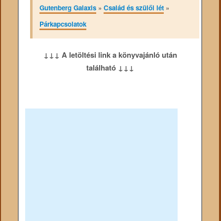
Gutenberg Galaxis
»
Család és szülői lét
»
Párkapcsolatok
↓↓↓ A letöltési link a könyvajánló után
található ↓↓↓