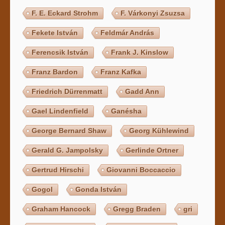
F. E. Eckard Strohm
F. Várkonyi Zsuzsa
Fekete István
Feldmár András
Ferencsik István
Frank J. Kinslow
Franz Bardon
Franz Kafka
Friedrich Dürrenmatt
Gadd Ann
Gael Lindenfield
Ganésha
George Bernard Shaw
Georg Kühlewind
Gerald G. Jampolsky
Gerlinde Ortner
Gertrud Hirschi
Giovanni Boccaccio
Gogol
Gonda István
Graham Hancock
Gregg Braden
gri