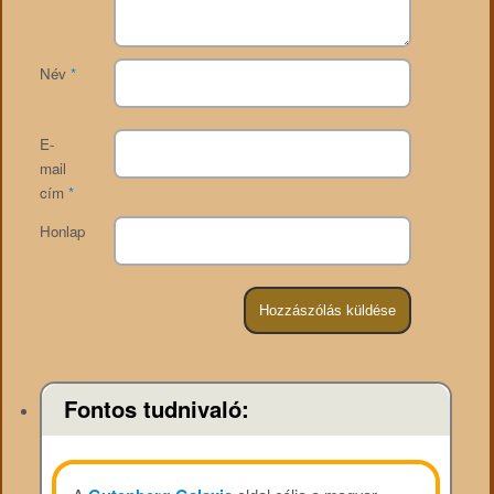
Név
*
E-
mail
cím
*
Honlap
Fontos tudnivaló: