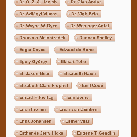
Dr. O. Z. A. Hanish
Dr. Oláh Andor
Dr. Szilágyi Vilmos
Dr. Vígh Béla
Dr. Wayne W. Dyer
Dr. Weninger Antal
Drunvalo Melchizedek
Duncan Shelley
Edgar Cayce
Edward de Bono
Egely György
Ekhart Tolle
Eli Jaxon-Bear
Elisabeth Haich
Elizabeth Clare Prophet
Emil Coué
Erhard F. Freitag
Eric Berne
Erich Fromm
Erich von Däniken
Erika Johansen
Esther Vilar
Esther és Jerry Hicks
Eugene T. Gendlin