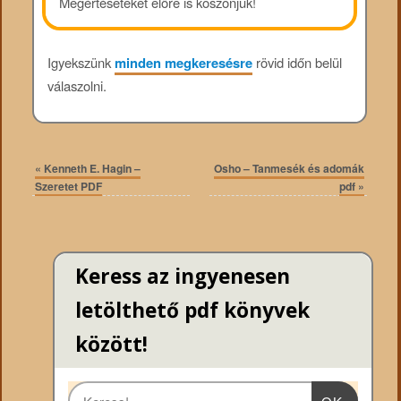
Megértéseteket előre is köszönjük!
Igyekszünk
minden megkeresésre
rövid időn belül
válaszolni.
«
Kenneth E. Hagin –
Osho – Tanmesék és adomák
Szeretet PDF
pdf
»
Keress az ingyenesen
letölthető pdf könyvek
között!