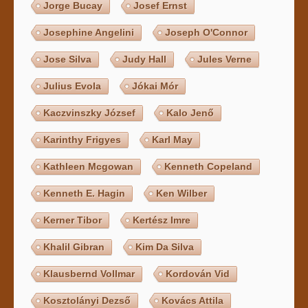
Jorge Bucay
Josef Ernst
Josephine Angelini
Joseph O'Connor
Jose Silva
Judy Hall
Jules Verne
Julius Evola
Jókai Mór
Kaczvinszky József
Kalo Jenő
Karinthy Frigyes
Karl May
Kathleen Mcgowan
Kenneth Copeland
Kenneth E. Hagin
Ken Wilber
Kerner Tibor
Kertész Imre
Khalil Gibran
Kim Da Silva
Klausbernd Vollmar
Kordován Vid
Kosztolányi Dezső
Kovács Attila