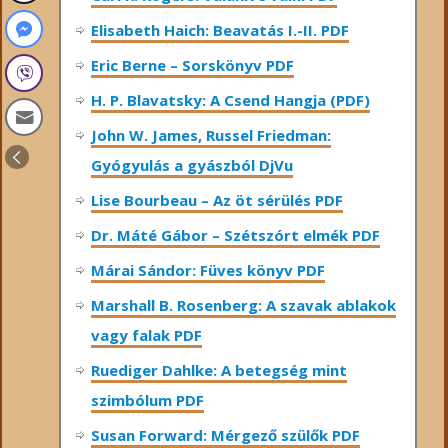
Elisabeth Haich: Beavatás I.-II. PDF
Eric Berne – Sorskönyv PDF
H. P. Blavatsky: A Csend Hangja (PDF)
John W. James, Russel Friedman:
Gyógyulás a gyászból DjVu
Lise Bourbeau – Az öt sérülés PDF
Dr. Máté Gábor – Szétszórt elmék PDF
Márai Sándor: Füves könyv PDF
Marshall B. Rosenberg: A szavak ablakok
vagy falak PDF
Ruediger Dahlke: A betegség mint
szimbólum PDF
Susan Forward: Mérgező szülők PDF