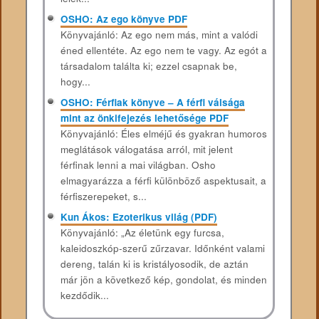
OSHO: Az ego könyve PDF
Könyvajánló: Az ego nem más, mint a valódi
éned ellentéte. Az ego nem te vagy. Az egót a
társadalom találta ki; ezzel csapnak be,
hogy...
OSHO: Férfiak könyve – A férfi válsága
mint az önkifejezés lehetősége PDF
Könyvajánló: Éles elméjű és gyakran humoros
meglátások válogatása arról, mit jelent
férfinak lenni a mai világban. Osho
elmagyarázza a férfi különböző aspektusait, a
férfiszerepeket, s...
Kun Ákos: Ezoterikus világ (PDF)
Könyvajánló: „Az életünk egy furcsa,
kaleidoszkóp-szerű zűrzavar. Időnként valami
dereng, talán ki is kristályosodik, de aztán
már jön a következő kép, gondolat, és minden
kezdődik...