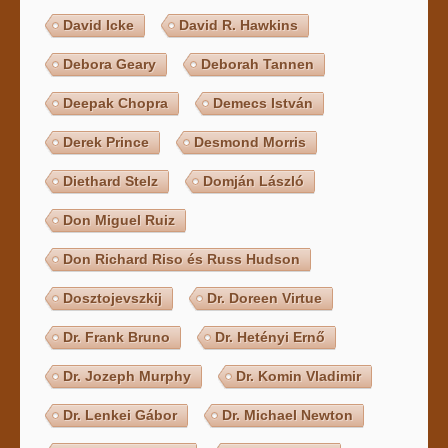
David Icke
David R. Hawkins
Debora Geary
Deborah Tannen
Deepak Chopra
Demecs István
Derek Prince
Desmond Morris
Diethard Stelz
Domján László
Don Miguel Ruiz
Don Richard Riso és Russ Hudson
Dosztojevszkij
Dr. Doreen Virtue
Dr. Frank Bruno
Dr. Hetényi Ernő
Dr. Jozeph Murphy
Dr. Komin Vladimir
Dr. Lenkei Gábor
Dr. Michael Newton