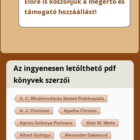
Előre is köszönjük a megértő és
támogató hozzáállást!
Az ingyenesen letölthető pdf
könyvek szerzői
A. C. Bhaktivedānta Swāmī Prabhupāda
A. J. Christian
Agatha Christie
Agnes Golenya Purisaca
Alan W. Watts
Albert Györgyi
Alexander Oakwood