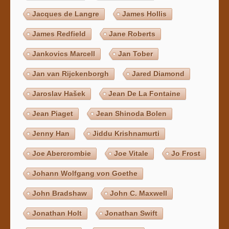
Jacques de Langre
James Hollis
James Redfield
Jane Roberts
Jankovics Marcell
Jan Tober
Jan van Rijckenborgh
Jared Diamond
Jaroslav Hašek
Jean De La Fontaine
Jean Piaget
Jean Shinoda Bolen
Jenny Han
Jiddu Krishnamurti
Joe Abercrombie
Joe Vitale
Jo Frost
Johann Wolfgang von Goethe
John Bradshaw
John C. Maxwell
Jonathan Holt
Jonathan Swift