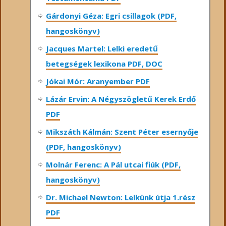
Gárdonyi Géza: Egri csillagok (PDF,
hangoskönyv)
Jacques Martel: Lelki eredetű
betegségek lexikona PDF, DOC
Jókai Mór: Aranyember PDF
Lázár Ervin: A Négyszögletű Kerek Erdő
PDF
Mikszáth Kálmán: Szent Péter esernyője
(PDF, hangoskönyv)
Molnár Ferenc: A Pál utcai fiúk (PDF,
hangoskönyv)
Dr. Michael Newton: Lelkünk útja 1.rész
PDF