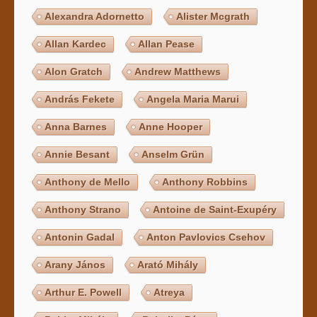
Alexandra Adornetto
Alister Mcgrath
Allan Kardec
Allan Pease
Alon Gratch
Andrew Matthews
András Fekete
Angela Maria Marui
Anna Barnes
Anne Hooper
Annie Besant
Anselm Grün
Anthony de Mello
Anthony Robbins
Anthony Strano
Antoine de Saint-Exupéry
Antonin Gadal
Anton Pavlovics Csehov
Arany János
Arató Mihály
Arthur E. Powell
Atreya