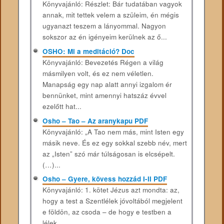
Könyvajánló: Részlet: Bár tudatában vagyok
annak, mit tettek velem a szüleim, én mégis
ugyanazt teszem a lányommal. Nagyon
sokszor az én igényeim kerülnek az ő...
OSHO: Mi a meditáció? Doc
Könyvajánló: Bevezetés Régen a világ
másmilyen volt, és ez nem véletlen.
Manapság egy nap alatt annyi izgalom ér
bennünket, mint amennyi hatszáz évvel
ezelőtt hat...
Osho – Tao – Az aranykapu PDF
Könyvajánló: „A Tao nem más, mint Isten egy
másik neve. És ez egy sokkal szebb név, mert
az „Isten” szó már túlságosan is elcsépelt.
(…)...
Osho – Gyere, kövess hozzád I-II PDF
Könyvajánló: 1. kötet Jézus azt mondta: az,
hogy a test a Szentlélek jóvoltából megjelent
e földön, az csoda – de hogy e testben a
lélek...