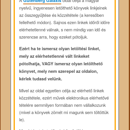
A
Gutenberg Galaxis
oldal célja a magyar
nyelvű, ingyenesen letölthető könyvek linkjeinek
az összegyűjtése és közzététele (a keresőben
fellelhető módon). Sajnos ezen linkek időről időre
elérhetetlenné válnak, s nem mindig van idő és
szerencse arra, hogy ezeket pótoljuk.
Ezért ha te ismersz olyan letöltési linket,
mely az elérhetetlenné vált linkeket
pótolhatja, VAGY ismersz olyan letölthető
könyvet, mely nem szerepel az oldalon,
kérlek tudasd velünk.
Mivel az oldal egyetlen célja az elérhető linkek
közzététele, ezért művek elektronikus elérhetővé
tételére semmilyen formában nem vállalkozunk
(mivel a könyvek zömét mi magunk sem töltöttük
le).