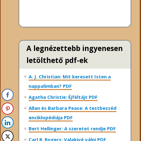
A legnézettebb ingyenesen
letölthető pdf-ek
A. J. Christian: Mit keresett Isten a
nappalimban? PDF
Agatha Christie: Éjféltájt PDF
Allan és Barbara Pease: A testbeszéd
enciklopédiája PDF
Bert Hellinger: A ​szeretet rendje PDF
Carl R. Rogers: Valakivé válni PDF