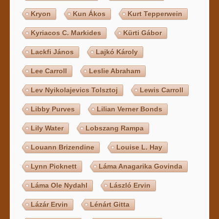
Kryon
Kun Ákos
Kurt Tepperwein
Kyriacos C. Markides
Kürti Gábor
Lackfi János
Lajkó Károly
Lee Carroll
Leslie Abraham
Lev Nyikolajevics Tolsztoj
Lewis Carroll
Libby Purves
Lilian Verner Bonds
Lily Water
Lobszang Rampa
Louann Brizendine
Louise L. Hay
Lynn Picknett
Láma Anagarika Govinda
Láma Ole Nydahl
László Ervin
Lázár Ervin
Lénárt Gitta