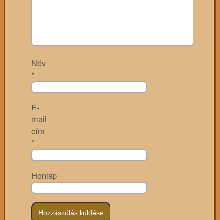
Név
*
E-
mail
cím
*
Honlap