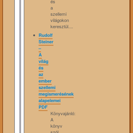
és
a
szellemi
világokon
keresztül....
Rudolf
Steiner
–
A
világ
és
az
ember
szellemi
megismerésének
alapelemei
PDF
Könyvajánló:
A
könyv
szól