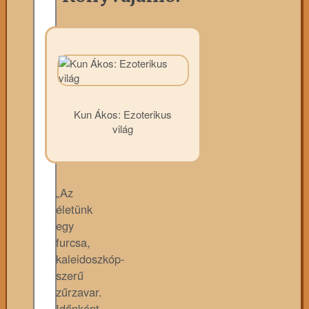
Kun Ákos: Ezoterikus
világ
„Az
életünk
egy
furcsa,
kaleidoszkóp-
szerű
zűrzavar.
Időnként