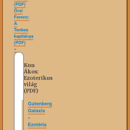
(PDF)
Örsi
Ferenc:
A
Tenkes
kapitánya
(PDF)
»
Kun
Ákos:
Ezoterikus
világ
(PDF)
Gutenberg
Galaxis
»
Ezotéria