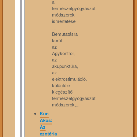
a
természetgyógyászati
módszerek
ismertetése
…
Bemutatásra
kerül
az
Agykontroll,
az
akupunktúra,
az
elektrostimuláció,
különféle
kiegészítő
természetgyógyászati
módszerek,...
Kun
Ákos:
Az
ezotéria