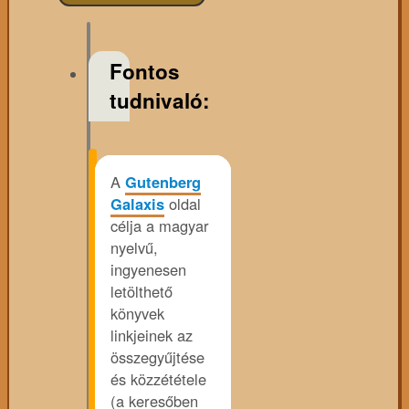
Fontos
tudnivaló:
A
Gutenberg
Galaxis
oldal
célja a magyar
nyelvű,
ingyenesen
letölthető
könyvek
linkjeinek az
összegyűjtése
és közzététele
(a keresőben