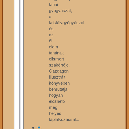
kínai
gyógyászat,
a
kristálygyógyászat
és
az
öt
elem
tanának
elismert
szakértője.
Gazdagon
illusztrált
könyvében
bemutatja,
hogyan
előzhető
meg
helyes
táplálkozással...
H.