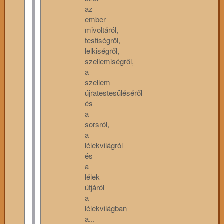
az
ember
mivoltáról,
testiségről,
lelkiségről,
szellemiségről,
a
szellem
újratestesüléséről
és
a
sorsról,
a
lélekvilágról
és
a
lélek
útjáról
a
lélekvilágban
a...