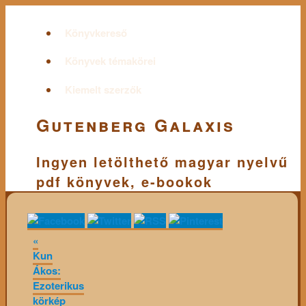
Könyvkereső
Könyvek témakörei
Kiemelt szerzők
Gutenberg Galaxis
Ingyen letölthető magyar nyelvű
pdf könyvek, e-bookok
«
Kun
Ákos:
Ezoterikus
körkép