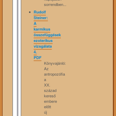
sorrendben...
Rudolf
Steiner:
A
karmikus
összefüggések
ezoterikus
vizsgálata
4.
PDF
Könyvajánló:
Az
antropozófia
a
XX.
század
kereső
embere
előtt
új