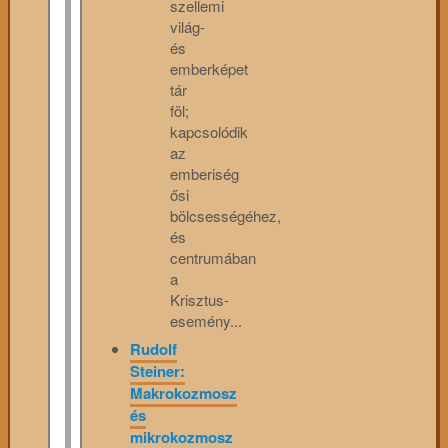
szellemi
világ-
és
emberképet
tár
föl;
kapcsolódik
az
emberiség
ősi
bölcsességéhez,
és
centrumában
a
Krisztus-
esemény...
Rudolf
Steiner:
Makrokozmosz
és
mikrokozmosz