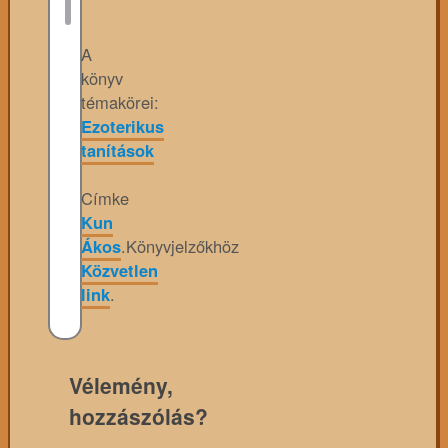
A
könyv
témakörei:
Ezoterikus
tanítások
Címke
Kun
Ákos
.
Könyvjelzőkhöz
Közvetlen
link
.
Vélemény,
hozzászólás?