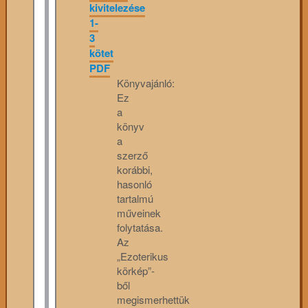
kivitelezése
1-
3
kötet
PDF
Könyvajánló:
Ez
a
könyv
a
szerző
korábbi,
hasonló
tartalmú
műveinek
folytatása.
Az
„Ezoterikus
körkép”-
ből
megismerhettük