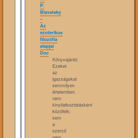
P.
Blavatsky
–
Az
ezoterikus
filozófia
alapjai
Doc
Könyvajánló:
Ezeket
az
igazságokat
semmilyen
értelemben
nem
kinyilatkoztatásként
közölték;
sem
a
szerző
nem