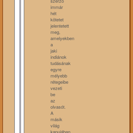
szerző
immár
hét
kötetet
jelentetett
meg,
amelyekben
a
jaki
indiánok
tudásának
egyre
mélyebb
rétegeibe
vezeti
be
az
olvasót.
A
másik
világ
kapujában