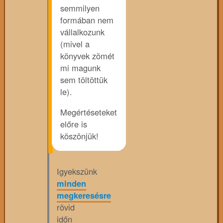
semmilyen
formában nem
vállalkozunk
(mivel a
könyvek zömét
mi magunk
sem töltöttük
le).
Megértéseteket
előre is
köszönjük!
Igyekszünk
minden
megkeresésre
rövid
időn