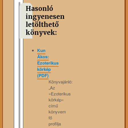
Hasonló
ingyenesen
letölthető
könyvek:
Kun
Ákos:
Ezoterikus
körkép
(PDF)
Könyvajánló:
„Az
»Ezoterikus
körkép«
című
könyvem
fő
profilja