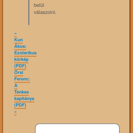
belül
válaszolni.
«
Kun
Ákos:
Ezoterikus
körkép
(PDF)
Örsi
Ferenc:
A
Tenkes
kapitánya
(PDF)
»