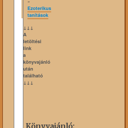
»
Ezoterikus
tanítások
↓↓↓
A
letöltési
link
a
könyvajánló
után
található
↓↓↓
Könyvajánló: