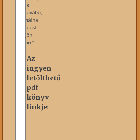
is
tovább,
hátha
most
jön
be.”
Az
ingyen
letölthető
pdf
könyv
linkje: