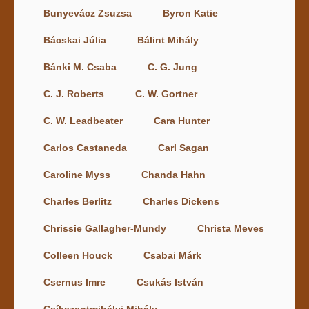
Bunyevácz Zsuzsa
Byron Katie
Bácskai Júlia
Bálint Mihály
Bánki M. Csaba
C. G. Jung
C. J. Roberts
C. W. Gortner
C. W. Leadbeater
Cara Hunter
Carlos Castaneda
Carl Sagan
Caroline Myss
Chanda Hahn
Charles Berlitz
Charles Dickens
Chrissie Gallagher-Mundy
Christa Meves
Colleen Houck
Csabai Márk
Csernus Imre
Csukás István
Csíkszentmihályi Mihály