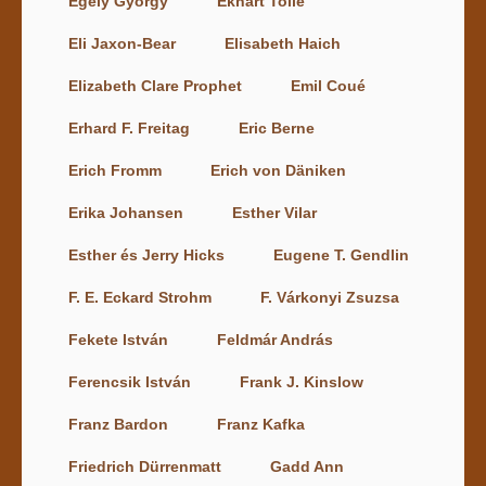
Egely György
Ekhart Tolle
Eli Jaxon-Bear
Elisabeth Haich
Elizabeth Clare Prophet
Emil Coué
Erhard F. Freitag
Eric Berne
Erich Fromm
Erich von Däniken
Erika Johansen
Esther Vilar
Esther és Jerry Hicks
Eugene T. Gendlin
F. E. Eckard Strohm
F. Várkonyi Zsuzsa
Fekete István
Feldmár András
Ferencsik István
Frank J. Kinslow
Franz Bardon
Franz Kafka
Friedrich Dürrenmatt
Gadd Ann