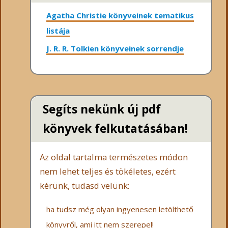
Agatha Christie könyveinek tematikus
listája
J. R. R. Tolkien könyveinek sorrendje
Segíts nekünk új pdf
könyvek felkutatásában!
Az oldal tartalma természetes módon
nem lehet teljes és tökéletes, ezért
kérünk, tudasd velünk:
ha tudsz még olyan ingyenesen letölthető
könyvről, ami itt nem szerepel!