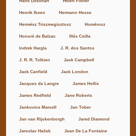
Haris Dzsohari
Helen Fisher
Henrik Ibsen
Hermann Hesse
Hermész Triszmegisztosz
Homérosz
Honoré de Balzac
Illés Csilla
Indrek Hargla
J. R. dos Santos
J. R. R. Tolkien
Jack Campbell
Jack Canfield
Jack London
Jacques de Langre
James Hollis
James Redfield
Jane Roberts
Jankovics Marcell
Jan Tober
Jan van Rijckenborgh
Jared Diamond
Jaroslav Hašek
Jean De La Fontaine