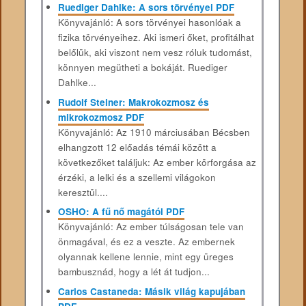
Ruediger Dahlke: A sors törvényei PDF
Könyvajánló: A sors törvényei hasonlóak a
fizika törvényeihez. Aki ismeri őket, profitálhat
belőlük, aki viszont nem vesz róluk tudomást,
könnyen megütheti a bokáját. Ruediger
Dahlke...
Rudolf Steiner: Makrokozmosz és
mikrokozmosz PDF
Könyvajánló: Az 1910 márciusában Bécsben
elhangzott 12 előadás témái között a
következőket találjuk: Az ember körforgása az
érzéki, a lelki és a szellemi világokon
keresztül....
OSHO: A fű nő magától PDF
Könyvajánló: Az ember túlságosan tele van
önmagával, és ez a veszte. Az embernek
olyannak kellene lennie, mint egy üreges
bambusznád, hogy a lét át tudjon...
Carlos Castaneda: Másik világ kapujában