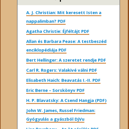
A. J. Christian: Mit keresett Isten a
nappalimban? PDF
Agatha Christie: Éjféltájt PDF
Allan és Barbara Pease: A testbeszéd
enciklopédiája PDF
Bert Hellinger: A ​szeretet rendje PDF
Carl R. Rogers: Valakivé válni PDF
Elisabeth Haich: Beavatás I.-II. PDF
Eric Berne – Sorskönyv PDF
H. P. Blavatsky: A Csend Hangja (PDF)
John W. James, Russel Friedman:
Gyógyulás a gyászból DjVu
Lise Bourbeau – Az öt sérülés PDF