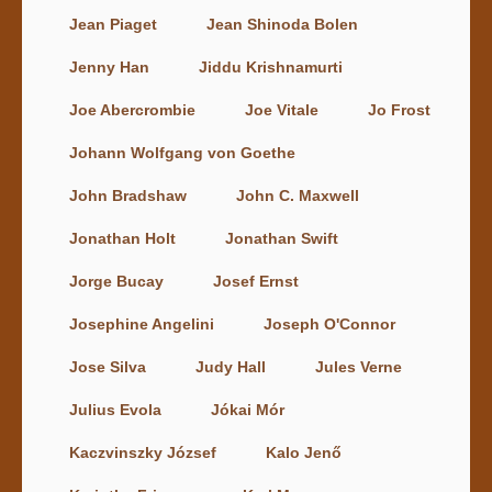
Jean Piaget
Jean Shinoda Bolen
Jenny Han
Jiddu Krishnamurti
Joe Abercrombie
Joe Vitale
Jo Frost
Johann Wolfgang von Goethe
John Bradshaw
John C. Maxwell
Jonathan Holt
Jonathan Swift
Jorge Bucay
Josef Ernst
Josephine Angelini
Joseph O'Connor
Jose Silva
Judy Hall
Jules Verne
Julius Evola
Jókai Mór
Kaczvinszky József
Kalo Jenő