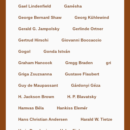
Gael Lindenfield
Ganésha
George Bernard Shaw
Georg Kühlewind
Gerald G. Jampolsky
Gerlinde Ortner
Gertrud Hirschi
Giovanni Boccaccio
Gogol
Gonda István
Graham Hancock
Gregg Braden
gri
Griga Zsuzsanna
Gustave Flaubert
Guy de Maupassant
Gárdonyi Géza
H. Jackson Brown
H. P. Blavatsky
Hamvas Béla
Hankiss Elemér
Hans Christian Andersen
Harald W. Tietze