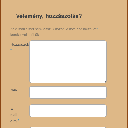
Vélemény, hozzászólás?
Az e-mail címet nem tesszük közzé.
A kötelező mezőket
*
karakterrel jelöltük
Hozzászólás
*
Név
*
E-
mail
cím
*