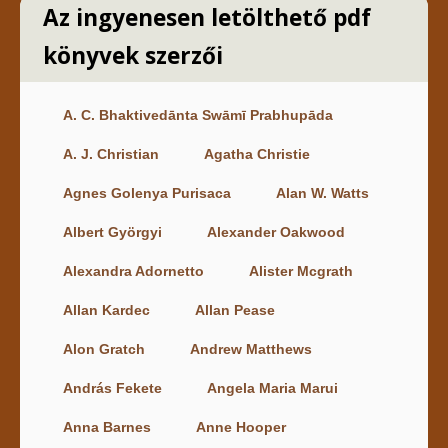
Az ingyenesen letölthető pdf
könyvek szerzői
A. C. Bhaktivedānta Swāmī Prabhupāda
A. J. Christian
Agatha Christie
Agnes Golenya Purisaca
Alan W. Watts
Albert Györgyi
Alexander Oakwood
Alexandra Adornetto
Alister Mcgrath
Allan Kardec
Allan Pease
Alon Gratch
Andrew Matthews
András Fekete
Angela Maria Marui
Anna Barnes
Anne Hooper