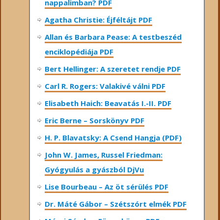
nappalimban? PDF
Agatha Christie: Éjféltájt PDF
Allan és Barbara Pease: A testbeszéd
enciklopédiája PDF
Bert Hellinger: A ​szeretet rendje PDF
Carl R. Rogers: Valakivé válni PDF
Elisabeth Haich: Beavatás I.-II. PDF
Eric Berne – Sorskönyv PDF
H. P. Blavatsky: A Csend Hangja (PDF)
John W. James, Russel Friedman:
Gyógyulás a gyászból DjVu
Lise Bourbeau – Az öt sérülés PDF
Dr. Máté Gábor – Szétszórt elmék PDF