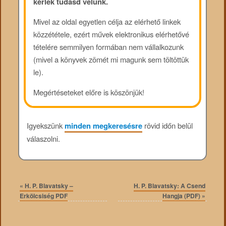
kérlek tudasd velünk.
Mivel az oldal egyetlen célja az elérhető linkek
közzététele, ezért művek elektronikus elérhetővé
tételére semmilyen formában nem vállalkozunk
(mivel a könyvek zömét mi magunk sem töltöttük
le).
Megértéseteket előre is köszönjük!
Igyekszünk
minden megkeresésre
rövid időn belül
válaszolni.
«
H. P. Blavatsky –
H. P. Blavatsky: A Csend
Erkölcsiség PDF
Hangja (PDF)
»