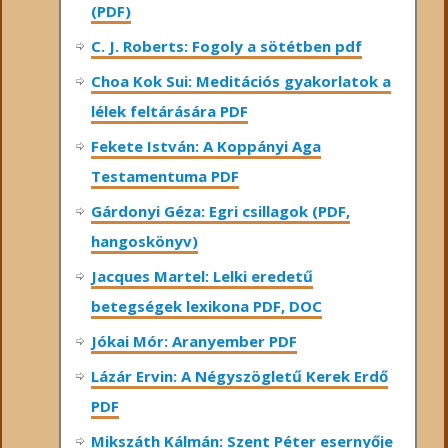
(PDF)
C. J. Roberts: Fogoly a sötétben pdf
Choa Kok Sui: Meditációs gyakorlatok a
lélek feltárására PDF
Fekete István: A Koppányi Aga
Testamentuma PDF
Gárdonyi Géza: Egri csillagok (PDF,
hangoskönyv)
Jacques Martel: Lelki eredetű
betegségek lexikona PDF, DOC
Jókai Mór: Aranyember PDF
Lázár Ervin: A Négyszögletű Kerek Erdő
PDF
Mikszáth Kálmán: Szent Péter esernyője