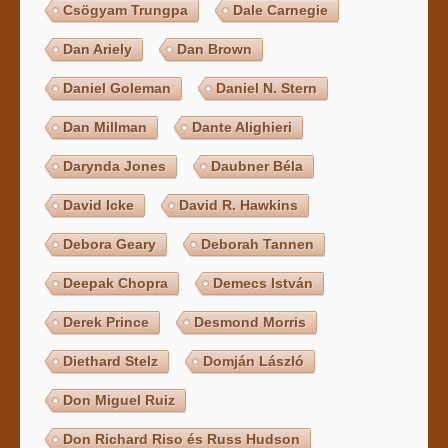
Csögyam Trungpa
Dale Carnegie
Dan Ariely
Dan Brown
Daniel Goleman
Daniel N. Stern
Dan Millman
Dante Alighieri
Darynda Jones
Daubner Béla
David Icke
David R. Hawkins
Debora Geary
Deborah Tannen
Deepak Chopra
Demecs István
Derek Prince
Desmond Morris
Diethard Stelz
Domján László
Don Miguel Ruiz
Don Richard Riso és Russ Hudson