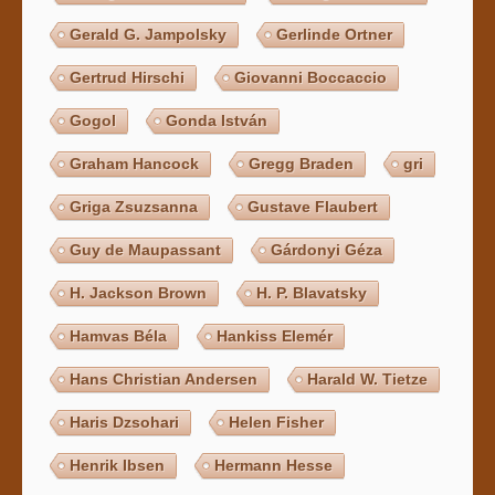
Gerald G. Jampolsky
Gerlinde Ortner
Gertrud Hirschi
Giovanni Boccaccio
Gogol
Gonda István
Graham Hancock
Gregg Braden
gri
Griga Zsuzsanna
Gustave Flaubert
Guy de Maupassant
Gárdonyi Géza
H. Jackson Brown
H. P. Blavatsky
Hamvas Béla
Hankiss Elemér
Hans Christian Andersen
Harald W. Tietze
Haris Dzsohari
Helen Fisher
Henrik Ibsen
Hermann Hesse