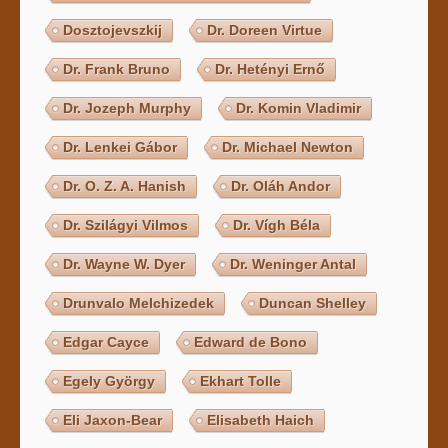
Dosztojevszkij
Dr. Doreen Virtue
Dr. Frank Bruno
Dr. Hetényi Ernő
Dr. Jozeph Murphy
Dr. Komin Vladimir
Dr. Lenkei Gábor
Dr. Michael Newton
Dr. O. Z. A. Hanish
Dr. Oláh Andor
Dr. Szilágyi Vilmos
Dr. Vígh Béla
Dr. Wayne W. Dyer
Dr. Weninger Antal
Drunvalo Melchizedek
Duncan Shelley
Edgar Cayce
Edward de Bono
Egely György
Ekhart Tolle
Eli Jaxon-Bear
Elisabeth Haich