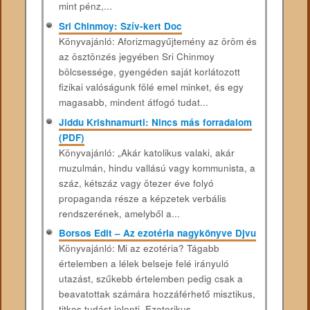
mint pénz,...
Sri Chinmoy: Szív-kert Doc
Könyvajánló: Aforizmagyűjtemény az öröm és
az ösztönzés jegyében Sri Chinmoy
bölcsessége, gyengéden saját korlátozott
fizikai valóságunk fölé emel minket, és egy
magasabb, mindent átfogó tudat...
Jiddu Krishnamurti: Nincs más forradalom
(PDF)
Könyvajánló: „Akár katolikus valaki, akár
muzulmán, hindu vallású vagy kommunista, a
száz, kétszáz vagy ötezer éve folyó
propaganda része a képzetek verbális
rendszerének, amelyből a...
Borsos Edit – Az ezotéria nagykönyve Djvu
Könyvajánló: Mi az ezotéria? Tágabb
értelemben a lélek belseje felé irányuló
utazást, szűkebb értelemben pedig csak a
beavatottak számára hozzáférhető misztikus,
titkos tudást jelenti. Ezoterikus...