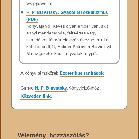
Végigköveti a...
H. P. Blavatsky: Gyakorlati okkultizmus
(PDF)
Könyvajánló: Kevés olyan ember van, akit
annyi mendemonda, félreértés vagy
szándékos félreértelmezés övezne, mint e
kötet szerzőjét, Helena Petrovna Blavatskyt.
Ma az „ezoterikus irányzatok anyja”...
A könyv témakörei:
Ezoterikus tanítások
Címke
H. P. Blavatsky
.
Könyvjelzőkhöz
Közvetlen link
.
Vélemény, hozzászólás?