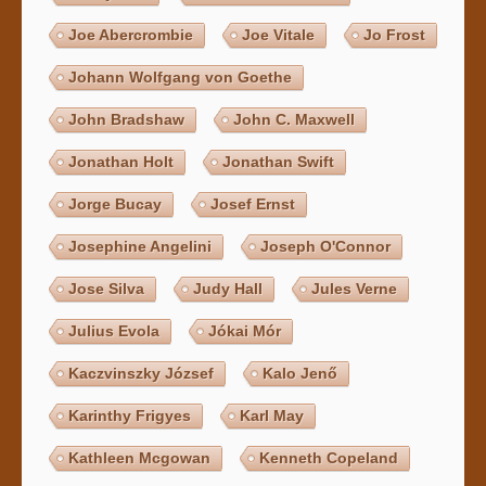
Joe Abercrombie
Joe Vitale
Jo Frost
Johann Wolfgang von Goethe
John Bradshaw
John C. Maxwell
Jonathan Holt
Jonathan Swift
Jorge Bucay
Josef Ernst
Josephine Angelini
Joseph O'Connor
Jose Silva
Judy Hall
Jules Verne
Julius Evola
Jókai Mór
Kaczvinszky József
Kalo Jenő
Karinthy Frigyes
Karl May
Kathleen Mcgowan
Kenneth Copeland