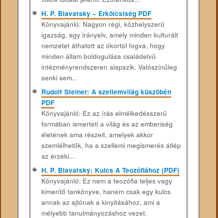
H. P. Blavatsky – Erkölcsiség PDF
Könyvajánló: Nagyon régi, közhelyszerű
igazság, egy irányelv, amely minden kulturált
nemzetet áthatott az ókortól fogva, hogy
minden állam boldogulása családelvű
intézményrendszeren alapszik. Valószínűleg
senki sem...
Rudolf Steiner: A szellemvilág küszöbén
PDF
Könyvajánló: Ez az írás elmélkedésszerű
formában ismerteti a világ és az emberiség
életének ama részeit, amelyek akkor
szemlélhetők, ha a szellemi megismerés átlép
az érzéki...
H. P. Blavatsky: Kulcs A Teozófiához (PDF)
Könyvajánló: Ez nem a teozófia teljes vagy
kimerítő tankönyve, hanem csak egy kulcs
annak az ajtónak a kinyitásához, ami a
mélyebb tanulmányozáshoz vezet.