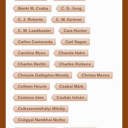
Bánki M. Csaba
C. G. Jung
C. J. Roberts
C. W. Gortner
C. W. Leadbeater
Cara Hunter
Carlos Castaneda
Carl Sagan
Caroline Myss
Chanda Hahn
Charles Berlitz
Charles Dickens
Chrissie Gallagher-Mundy
Christa Meves
Colleen Houck
Csabai Márk
Csernus Imre
Csukás István
Csíkszentmihályi Mihály
Csögyal Namkhai Norbu