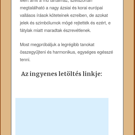
megtalálható a nagy ázsiai és korai európai
vallásos írások köteteinek ezreiben, de azokat
jelek és szimbólumok mögé rejtették és ezért, e
fátylak miatt maradtak észrevétlenek.
Most megpróbáljuk a legrégibb tanokat
összegyűjteni és harmonikus, egységes egésszé
tenni.
Az ingyenes letöltés linkje: