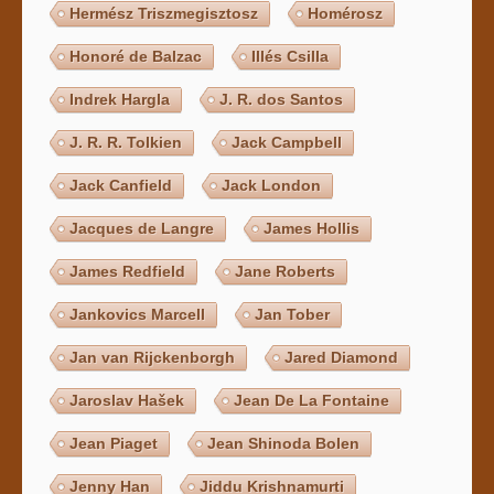
Hermész Triszmegisztosz
Homérosz
Honoré de Balzac
Illés Csilla
Indrek Hargla
J. R. dos Santos
J. R. R. Tolkien
Jack Campbell
Jack Canfield
Jack London
Jacques de Langre
James Hollis
James Redfield
Jane Roberts
Jankovics Marcell
Jan Tober
Jan van Rijckenborgh
Jared Diamond
Jaroslav Hašek
Jean De La Fontaine
Jean Piaget
Jean Shinoda Bolen
Jenny Han
Jiddu Krishnamurti