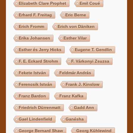
Elizabeth Clare Prophet
Emil Coué
Erhard F. Freitag
Eric Berne
Erich Fromm
Erich von Däniken
Erika Johansen
Esther Vilar
Esther és Jerry Hicks
Eugene T. Gendlin
F. E. Eckard Strohm
F. Várkonyi Zsuzsa
Fekete István
Feldmár András
Ferencsik István
Frank J. Kinslow
Franz Bardon
Franz Kafka
Friedrich Dürrenmatt
Gadd Ann
Gael Lindenfield
Ganésha
George Bernard Shaw
Georg Kühlewind