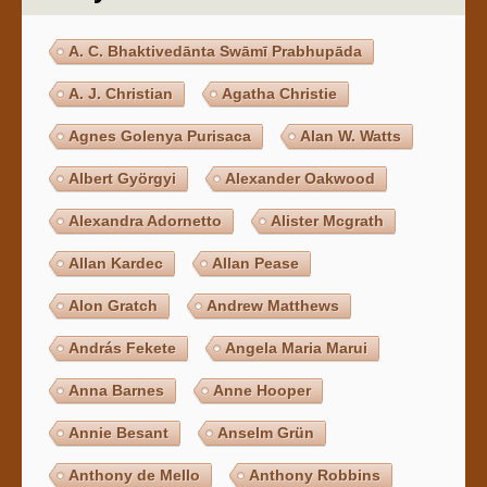
A. C. Bhaktivedānta Swāmī Prabhupāda
A. J. Christian
Agatha Christie
Agnes Golenya Purisaca
Alan W. Watts
Albert Györgyi
Alexander Oakwood
Alexandra Adornetto
Alister Mcgrath
Allan Kardec
Allan Pease
Alon Gratch
Andrew Matthews
András Fekete
Angela Maria Marui
Anna Barnes
Anne Hooper
Annie Besant
Anselm Grün
Anthony de Mello
Anthony Robbins