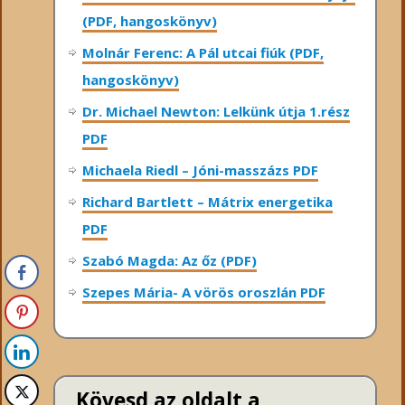
(PDF, hangoskönyv)
Molnár Ferenc: A Pál utcai fiúk (PDF,
hangoskönyv)
Dr. Michael Newton: Lelkünk útja 1.rész
PDF
Michaela Riedl – Jóni-masszázs PDF
Richard Bartlett – Mátrix energetika
PDF
Szabó Magda: Az őz (PDF)
Szepes Mária- A vörös oroszlán PDF
Kövesd az oldalt a