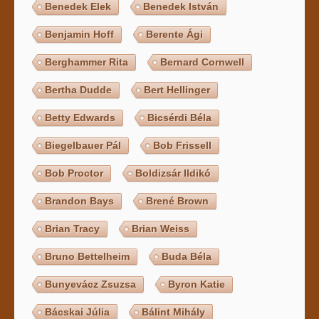
Benedek Elek
Benedek István
Benjamin Hoff
Berente Ági
Berghammer Rita
Bernard Cornwell
Bertha Dudde
Bert Hellinger
Betty Edwards
Bicsérdi Béla
Biegelbauer Pál
Bob Frissell
Bob Proctor
Boldizsár Ildikó
Brandon Bays
Brené Brown
Brian Tracy
Brian Weiss
Bruno Bettelheim
Buda Béla
Bunyevácz Zsuzsa
Byron Katie
Bácskai Júlia
Bálint Mihály