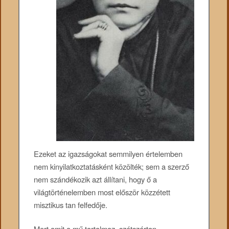
Ezeket az igazságokat semmilyen értelemben
nem kinyilatkoztatásként közölték; sem a szerző
nem szándékozik azt állítani, hogy ő a
világtörténelemben most először közzétett
misztikus tan felfedője.
Mert amit a mű tartalmaz, szétszórtan