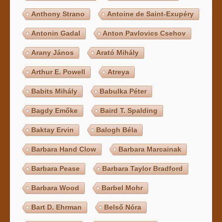
Anthony Strano
Antoine de Saint-Exupéry
Antonin Gadal
Anton Pavlovics Csehov
Arany János
Arató Mihály
Arthur E. Powell
Atreya
Babits Mihály
Babulka Péter
Bagdy Emőke
Baird T. Spalding
Baktay Ervin
Balogh Béla
Barbara Hand Clow
Barbara Marcainak
Barbara Pease
Barbara Taylor Bradford
Barbara Wood
Barbel Mohr
Bart D. Ehrman
Belső Nóra