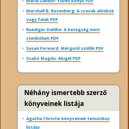
Márai Sándor: Füves könyv PDF
Marshall B. Rosenberg: A szavak ablakok
vagy falak PDF
Ruediger Dahlke: A betegség mint
szimbólum PDF
Susan Forward: Mérgező szülők PDF
Szabó Magda: Abigél PDF
Néhány ismertebb szerző
könyveinek listája
Agatha Christie könyveinek tematikus
listája