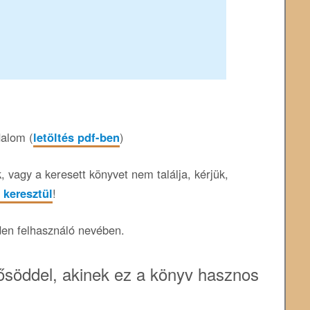
dalom (
letöltés pdf-ben
)
 vagy a keresett könyvet nem találja, kérjük,
 keresztül
!
den felhasználó nevében.
söddel, akinek ez a könyv hasznos