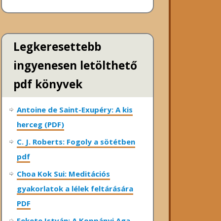
Legkeresettebb
ingyenesen letölthető
pdf könyvek
Antoine de Saint-Exupéry: A kis
herceg (PDF)
C. J. Roberts: Fogoly a sötétben
pdf
Choa Kok Sui: Meditációs
gyakorlatok a lélek feltárására
PDF
Fekete István: A Koppányi Aga