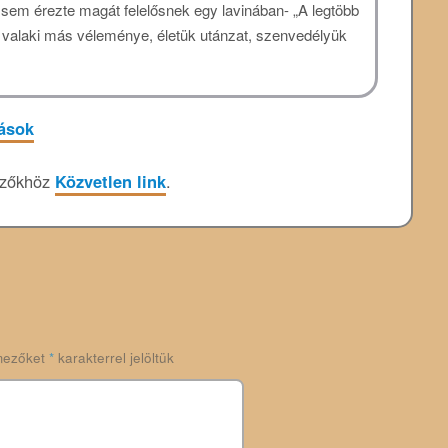
sem érezte magát felelősnek egy lavinában- „A legtöbb
valaki más véleménye, életük utánzat, szenvedélyük
tások
lzőkhöz
Közvetlen link
.
mezőket
*
karakterrel jelöltük