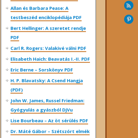
Allan és Barbara Pease: A
testbeszéd enciklopédiája PDF
Bert Hellinger: A ​szeretet rendje
PDF
Carl R. Rogers: Valakivé válni PDF
Elisabeth Haich: Beavatás I.-II. PDF
Eric Berne – Sorskönyv PDF
H. P. Blavatsky: A Csend Hangja
(PDF)
John W. James, Russel Friedman:
Gyógyulás a gyászból DjVu
Lise Bourbeau – Az öt sérülés PDF
Dr. Máté Gábor – Szétszórt elmék