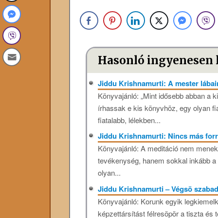
Hasonló ingyenesen 
Jiddu Krishnamurti: A mester lábai
Könyvajánló: „Mint idősebb abban a k
írhassak e kis könyvhöz, egy olyan fi
fiatalabb, lélekben...
Jiddu Krishnamurti: Nincs más fo
Könyvajánló: A meditáció nem menekül
tevékenység, hanem sokkal inkább a v
olyan...
Jiddu Krishnamurti – Végsö szaba
Könyvajánló: Korunk egyik legkiemelke
képzettársítást félresöpör a tiszta és