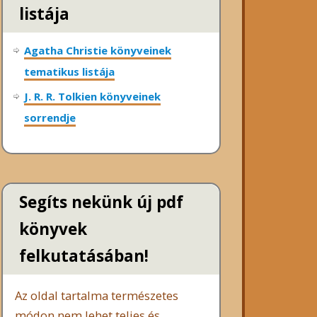
listája
Agatha Christie könyveinek
tematikus listája
J. R. R. Tolkien könyveinek
sorrendje
Segíts nekünk új pdf
könyvek
felkutatásában!
Az oldal tartalma természetes
módon nem lehet teljes és