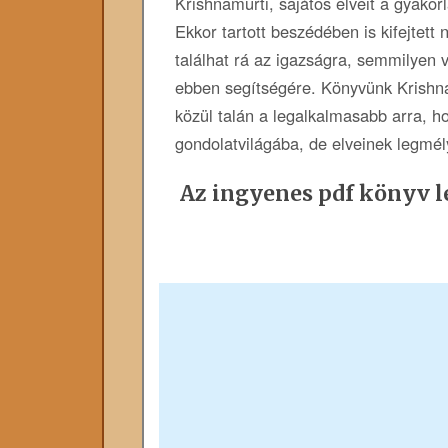
Krishnamurti, sajátos elveit a gyakorl
Ekkor tartott beszédében is kifejtett
találhat rá az igazságra, semmilyen 
ebben segítségére. Könyvünk Krishna
közül talán a legalkalmasabb arra, 
gondolatvilágába, de elveinek legmél
Az ingyenes pdf könyv le