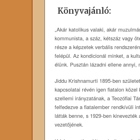
Könyvajánló:
„Akár katolikus valaki, akár muzulmá
kommunista, a száz, kétszáz vagy öt
része a képzetek verbális rendszeré
felépül. Az kondicionál minket, a ku
élünk. Pusztán lázadni ellene annyi,
Jiddu Krishnamurti 1895-ben születet
kapcsolatai révén igen fiatalon közel 
szellemi irányzatának, a Teozófiai Tá
felfedezve a fiatalember rendkívüli int
látták benne, s 1929-ben kinevezték 
vezetőjének.