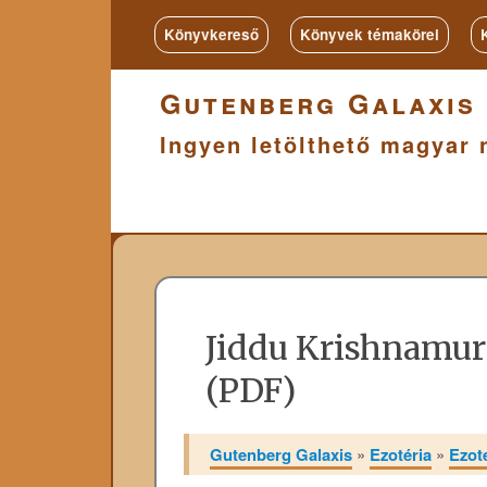
Könyvkereső
Könyvek témakörei
Gutenberg Galaxis
Ingyen letölthető magyar 
Jiddu Krishnamur
(PDF)
Gutenberg Galaxis
»
Ezotéria
»
Ezot