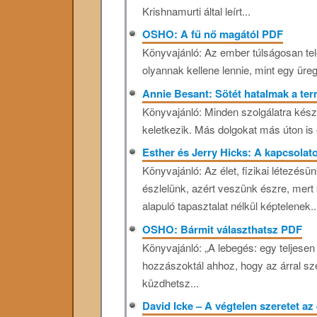
Krishnamurti által leírt...
OSHO: A fű nő magától PDF
Könyvajánló: Az ember túlságosan te
olyannak kellene lennie, mint egy üre
Annie Besant: Sötét hatalmak a te
Könyvajánló: Minden szolgálatra kész e
keletkezik. Más dolgokat más úton is el
Esther és Jerry Hicks: A kapcsola
Könyvajánló: Az élet, fizikai létezésün
észlelünk, azért veszünk észre, mer
alapuló tapasztalat nélkül képtelenek..
OSHO: Bármit választhatsz PDF
Könyvajánló: „A lebegés: egy teljesen
hozzászoktál ahhoz, hogy az árral s
küzdhetsz...
David Icke – A végtelen szeretet a