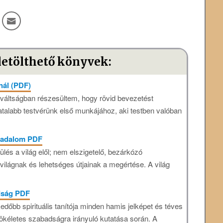
letölthető könyvek:
nál (PDF)
iváltságban részesültem, hogy rövid bevezetést
atalabb testvérünk első munkájához, aki testben valóban
rradalom PDF
és a világ elől; nem elszigetelő, bezárkózó
ilágnak és lehetséges útjainak a megértése. A világ
dság PDF
dőbb spirituális tanítója minden hamis jelképet és téves
 tökéletes szabadságra irányuló kutatása során. A