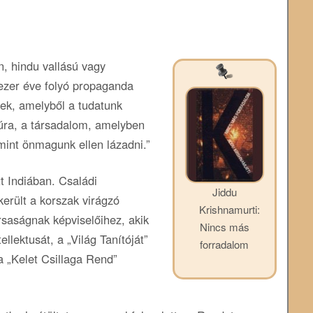
n, hindu vallású vagy
ezer éve folyó propaganda
nek, amelyből a tudatunk
ltúra, a társadalom, amelyben
 mint önmagunk ellen lázadni.”
t Indiában. Családi
Jiddu
került a korszak virágzó
Krishnamurti:
rsaságnak képviselőihez, akik
Nincs más
ellektusát, a „Világ Tanítóját”
forradalom
a „Kelet Csillaga Rend”