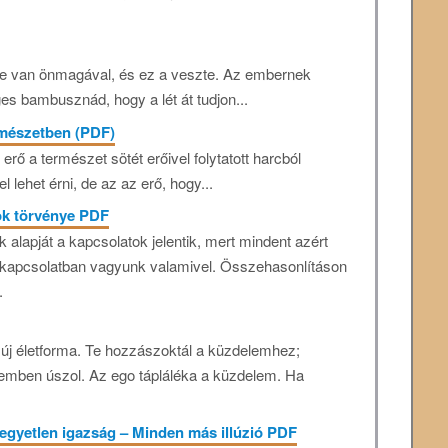
le van önmagával, és ez a veszte. Az embernek
ges bambusznád, hogy a lét át tudjon...
rmészetben (PDF)
rő a természet sötét erőivel folytatott harcból
 lehet érni, de az az erő, hogy...
tok törvénye PDF
k alapját a kapcsolatok jelentik, mert mindent azért
t kapcsolatban vagyunk valamivel. Összehasonlításon
.
 új életforma. Te hozzászoktál a küzdelemhez;
zemben úszol. Az ego tápláléka a küzdelem. Ha
z egyetlen igazság – Minden más illúzió PDF