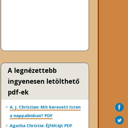
A legnézettebb
ingyenesen letölthető
pdf-ek
A. J. Christian: Mit keresett Isten
a nappalimban? PDF
Agatha Christie: Éjféltájt PDF