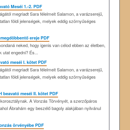
vató Meséi 1.-2. PDF
óságától megriadt Sara félelmeit Salamon, a varázserejű,
atatlan földi jelenségek, melyek eddig szörnyűséges
k megdöbbentő ereje PDF
 mondaná neked, hogy igenis van célod ebben az életben,
utat engedni? És...
vató meséi I. kötet PDF
óságától megriadt Sara félelmeit Salamon, a varázserejű,
atatlan földi jelenségek, melyek eddig szörnyűséges
H beavató meséi II. kötet PDF
korosztálynak. A Vonzás Törvényét, a szerzőpáros
ahol Ábrahám egy beszélő bagoly alakjában nyilvánul
 vonzás örvényébe PDF