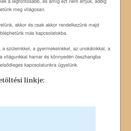
elék a legfontosabb, és amíg ezt nem értjük, addig
etünk meg világosan.
yelünk, akkor és csak akkor rendelkezünk majd
ábbléphetünk más kapcsolatokba.
, a szüleinkkel, a gyermekeinkkel, az unokáinkkal, a
 a világunkkal hamar és könnyedén összhangba
, elsődleges kapcsolatunkra ügyelünk.
töltési linkje: