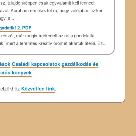
sz, tulajdonképpen csak egyvalamit kell tenned:
ával. Abraham emlékeztet rá, hogy valójában fizikai
gy, s...
gadatik! 2. PDF
ő részét, már megismerkedett azzal a gondolattal,
uk, mert a teremtés kreatív örömét akartuk átélni. Ez...
tások
Családi kapcsolatok
gazdálkodás és
ciós könyvek
jelzőkhöz
Közvetlen link
.