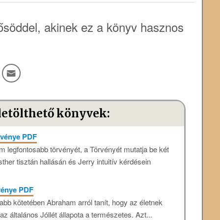
söddel, akinek ez a könyv hasznos
letölthető könyvek:
örvénye PDF
 legfontosabb törvényét, a Törvényét mutatja be két
sther tisztán hallásán és Jerry intuitív kérdésein
rvénye PDF
abb kötetében Abraham arról tanít, hogy az életnek
az általános Jóllét állapota a természetes. Azt...