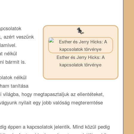
kapcsolatok
k, azért veszünk
lamivel.
t nélkül
Esther és Jerry Hicks: A
ni bármit is.
kapcsolatok törvénye
latok nélkül
aham tanítása
i világba, hogy megtapasztaljuk az ellentéteket,
 vágyunk nyilait egy jobb valóság megteremtése
dig éppen a kapcsolatok jelentik. Mind közül pedig