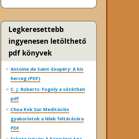
Legkeresettebb
ingyenesen letölthető
pdf könyvek
Antoine de Saint-Exupéry: A kis
herceg (PDF)
C. J. Roberts: Fogoly a sötétben
pdf
Choa Kok Sui: Meditációs
gyakorlatok a lélek feltárására
PDF
Fekete István: A Koppányi Aga