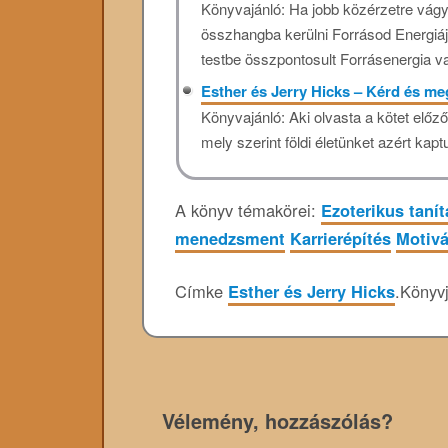
Könyvajánló: Ha jobb közérzetre vágy
összhangba kerülni Forrásod Energiáj
testbe összpontosult Forrásenergia va
Esther és Jerry Hicks – Kérd és me
Könyvajánló: Aki olvasta a kötet előz
mely szerint földi életünket azért kapt
A könyv témakörei:
Ezoterikus taní
menedzsment
Karrierépítés
Motivá
Címke
Esther és Jerry Hicks
.
Könyv
Vélemény, hozzászólás?