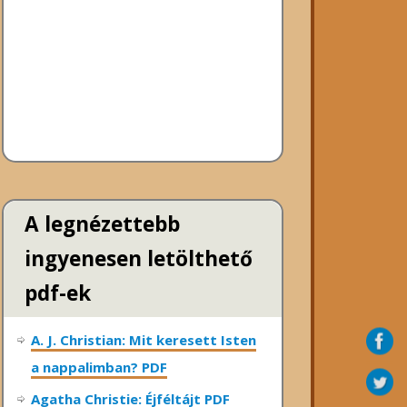
A legnézettebb
ingyenesen letölthető
pdf-ek
A. J. Christian: Mit keresett Isten
a nappalimban? PDF
Agatha Christie: Éjféltájt PDF