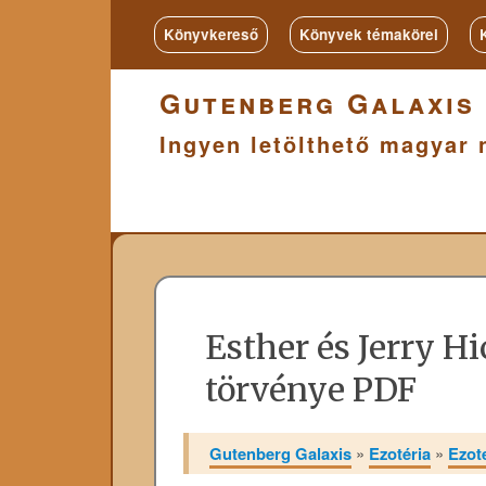
Könyvkereső
Könyvek témakörei
Gutenberg Galaxis
Ingyen letölthető magyar 
Esther és Jerry H
törvénye PDF
Gutenberg Galaxis
»
Ezotéria
»
Ezot