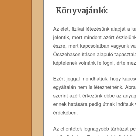
Könyvajánló:
Az élet, fizikai létezésünk alapját a 
jelentik, mert mindent azért észlelün
észre, mert kapcsolatban vagyunk va
Összehasonlításon alapuló tapasztala
képtelenek volnánk felfogni, értelmez
Ezért joggal mondhatjuk, hogy kapcso
egyáltalán nem is létezhetnénk. Abr
szerint azért érkezünk ebbe az anyag
ennek hatására pedig útnak indítsuk
érdekében.
Az ellentétek legnagyobb tárházát pe