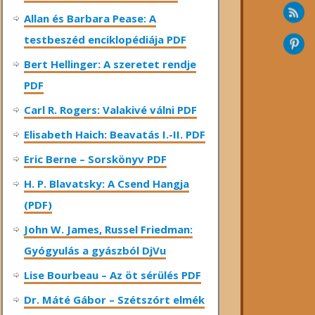
Allan és Barbara Pease: A
testbeszéd enciklopédiája PDF
Bert Hellinger: A ​szeretet rendje
PDF
Carl R. Rogers: Valakivé válni PDF
Elisabeth Haich: Beavatás I.-II. PDF
Eric Berne – Sorskönyv PDF
H. P. Blavatsky: A Csend Hangja
(PDF)
John W. James, Russel Friedman:
Gyógyulás a gyászból DjVu
Lise Bourbeau – Az öt sérülés PDF
Dr. Máté Gábor – Szétszórt elmék