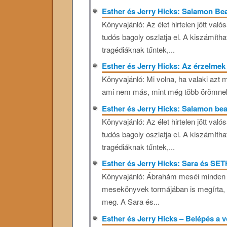
Esther és Jerry Hicks: Salamon Bea
Könyvajánló: Az élet hirtelen jött val
tudós bagoly oszlatja el. A kiszámíth
tragédiáknak tűntek,...
Esther és Jerry Hicks: Az érzelme
Könyvajánló: Mi volna, ha valaki azt
ami nem más, mint még több örömnek 
Esther és Jerry Hicks: Salamon bea
Könyvajánló: Az élet hirtelen jött val
tudós bagoly oszlatja el. A kiszámíth
tragédiáknak tűntek,...
Esther és Jerry Hicks: Sara és SET
Könyvajánló: Ábrahám meséi minden 
mesekönyvek tormájában is megírta, 
meg. A Sara és...
Esther és Jerry Hicks – Belépés a