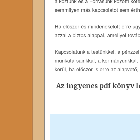
a köztünk és a Forrásunk közötti köt
semmilyen más kapcsolatot sem érth
Ha először és mindenekelőtt erre üg
azzal a biztos alappal, amellyel tov
Kapcsolatunk a testünkkel, a pénzzel
munkatársainkkal, a kormányunkkal,
kerül, ha először is erre az alapvető
Az ingyenes pdf könyv le