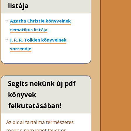
listája
Agatha Christie könyveinek
tematikus listája
J. R. R. Tolkien könyveinek
sorrendje
Segíts nekünk új pdf
könyvek
felkutatásában!
Az oldal tartalma természetes
módon nem lehet teljes és