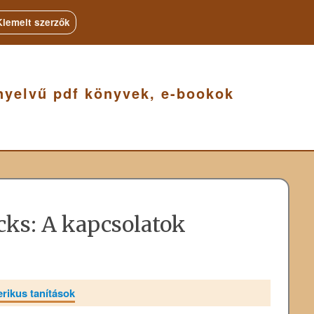
Kiemelt szerzők
nyelvű pdf könyvek, e-bookok
icks: A kapcsolatok
erikus tanítások