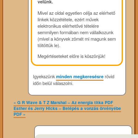
velünk.
Mivel az oldal egyetlen célja az elérhető
linkek közzététele, ezért művek
elektronikus elérhetővé tételére
semmilyen formában nem vállalkozunk
(mivel a könyvek zömét mi magunk sem
töltöttük le).
Megértéseteket előre is köszönjük!
Igyekszünk
minden megkeresésre
rövid
időn belül válaszolni.
«
G R Wave & T Z Marshal – Az energia titka PDF
Esther és Jerry Hicks – Belépés a vonzás örvényébe
PDF
»