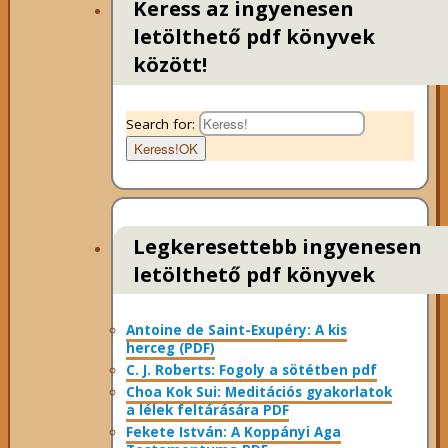
Keress az ingyenesen
letölthető pdf könyvek
között!
Search for:
Keress!
OK
Legkeresettebb ingyenesen
letölthető pdf könyvek
Antoine de Saint-Exupéry: A kis
herceg (PDF)
C. J. Roberts: Fogoly a sötétben pdf
Choa Kok Sui: Meditációs gyakorlatok
a lélek feltárására PDF
Fekete István: A Koppányi Aga