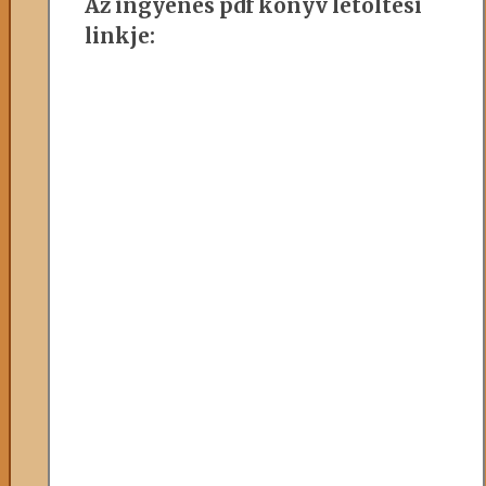
Az ingyenes pdf könyv letöltési
linkje: