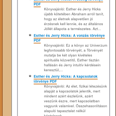
PDF
Könyvajánló: Esther és Jerry Hicks
újabb kötetében Abraham arról tanít,
hogy az életnek alapvetően jó
érzésnek kell lennie, és az általános
Jóllét állapota a természetes. Azt...
Esther és Jerry Hicks: A vonzás törvénye
PDF
Könyvajánló: Ez a könyv az Univerzum
legfontosabb törvényét, a Törvényét
mutatja be két olyan kivételes
spirituális közvetítő, Esther tisztán
hallásán és Jerry intuitív kérdésein
keresztül,...
Esther és Jerry Hicks: A kapcsolatok
törvénye PDF
Könyvajánló: Az élet, fizikai létezésünk
alapját a kapcsolatok jelentik, mert
mindent azért észlelünk, azért
veszünk észre, mert kapcsolatban
vagyunk valamivel. Összehasonlításon
alapuló tapasztalat nélkül
képtelenek...