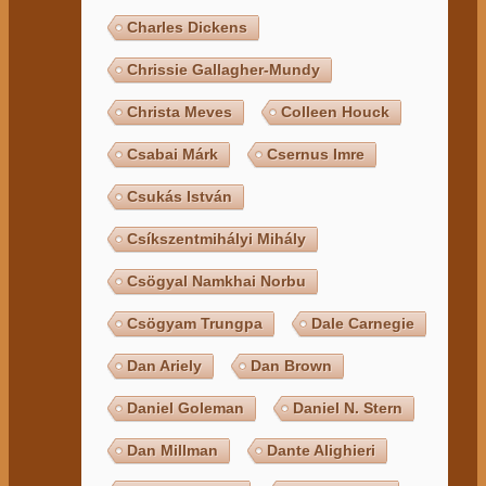
Charles Dickens
Chrissie Gallagher-Mundy
Christa Meves
Colleen Houck
Csabai Márk
Csernus Imre
Csukás István
Csíkszentmihályi Mihály
Csögyal Namkhai Norbu
Csögyam Trungpa
Dale Carnegie
Dan Ariely
Dan Brown
Daniel Goleman
Daniel N. Stern
Dan Millman
Dante Alighieri