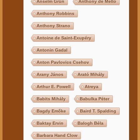
Anselm Grün
Anthony de Mello
Anthony Robbins
Anthony Strano
Antoine de Saint-Exupéry
Antonin Gadal
Anton Pavlovics Csehov
Arany János
Arató Mihály
Arthur E. Powell
Atreya
Babits Mihály
Babulka Péter
Bagdy Emőke
Baird T. Spalding
Baktay Ervin
Balogh Béla
Barbara Hand Clow