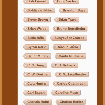
Bob Frissell
Bob Proctor
Boldizsár Ildikó
Brandon Bays
Brené Brown
Brian Tracy
Brian Weiss
Bruno Bettelheim
Buda Béla
Bunyevácz Zsuzsa
Byron Katie
Bácskai Júlia
Bálint Mihály
Bánki M. Csaba
C. G. Jung
C. J. Roberts
C. W. Gortner
C. W. Leadbeater
Cara Hunter
Carlos Castaneda
Carl Sagan
Caroline Myss
Chanda Hahn
Charles Berlitz