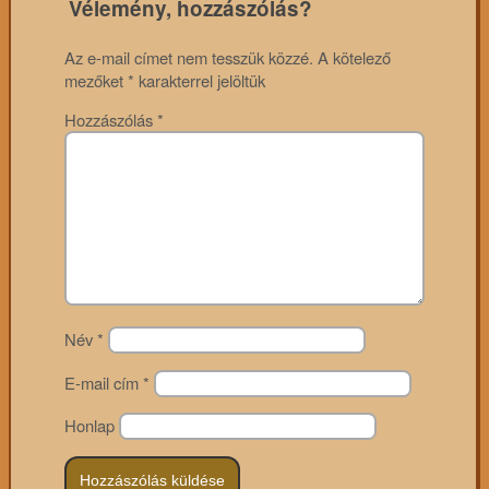
Vélemény, hozzászólás?
Az e-mail címet nem tesszük közzé.
A kötelező
mezőket
*
karakterrel jelöltük
Hozzászólás
*
Név
*
E-mail cím
*
Honlap