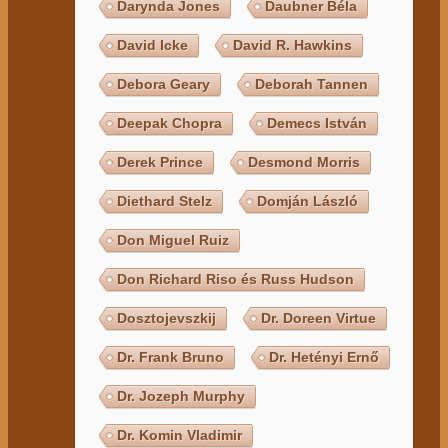
Darynda Jones
Daubner Béla
David Icke
David R. Hawkins
Debora Geary
Deborah Tannen
Deepak Chopra
Demecs István
Derek Prince
Desmond Morris
Diethard Stelz
Domján László
Don Miguel Ruiz
Don Richard Riso és Russ Hudson
Dosztojevszkij
Dr. Doreen Virtue
Dr. Frank Bruno
Dr. Hetényi Ernő
Dr. Jozeph Murphy
Dr. Komin Vladimir