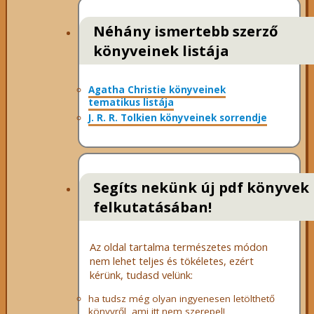
Néhány ismertebb szerző
könyveinek listája
Agatha Christie könyveinek
tematikus listája
J. R. R. Tolkien könyveinek sorrendje
Segíts nekünk új pdf könyvek
felkutatásában!
Az oldal tartalma természetes módon
nem lehet teljes és tökéletes, ezért
kérünk, tudasd velünk:
ha tudsz még olyan ingyenesen letölthető
könyvről, ami itt nem szerepel!