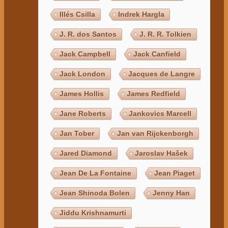
Illés Csilla
Indrek Hargla
J. R. dos Santos
J. R. R. Tolkien
Jack Campbell
Jack Canfield
Jack London
Jacques de Langre
James Hollis
James Redfield
Jane Roberts
Jankovics Marcell
Jan Tober
Jan van Rijckenborgh
Jared Diamond
Jaroslav Hašek
Jean De La Fontaine
Jean Piaget
Jean Shinoda Bolen
Jenny Han
Jiddu Krishnamurti