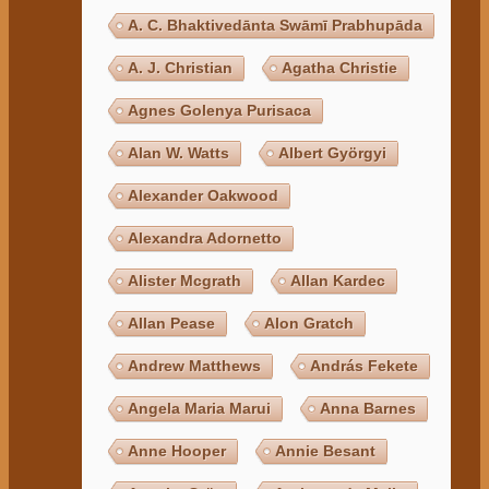
A. C. Bhaktivedānta Swāmī Prabhupāda
A. J. Christian
Agatha Christie
Agnes Golenya Purisaca
Alan W. Watts
Albert Györgyi
Alexander Oakwood
Alexandra Adornetto
Alister Mcgrath
Allan Kardec
Allan Pease
Alon Gratch
Andrew Matthews
András Fekete
Angela Maria Marui
Anna Barnes
Anne Hooper
Annie Besant