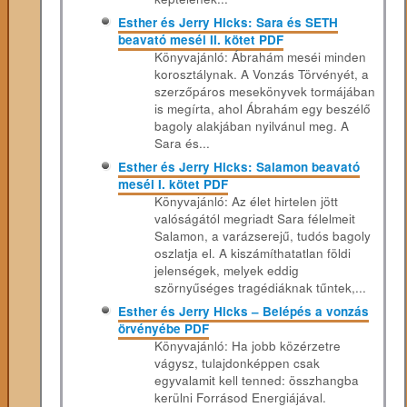
Esther és Jerry Hicks: Sara és SETH
beavató meséi II. kötet PDF
Könyvajánló: Ábrahám meséi minden
korosztálynak. A Vonzás Törvényét, a
szerzőpáros mesekönyvek tormájában
is megírta, ahol Ábrahám egy beszélő
bagoly alakjában nyilvánul meg. A
Sara és...
Esther és Jerry Hicks: Salamon beavató
meséi I. kötet PDF
Könyvajánló: Az élet hirtelen jött
valóságától megriadt Sara félelmeit
Salamon, a varázserejű, tudós bagoly
oszlatja el. A kiszámíthatatlan földi
jelenségek, melyek eddig
szörnyűséges tragédiáknak tűntek,...
Esther és Jerry Hicks – Belépés a vonzás
örvényébe PDF
Könyvajánló: Ha jobb közérzetre
vágysz, tulajdonképpen csak
egyvalamit kell tenned: összhangba
kerülni Forrásod Energiájával.