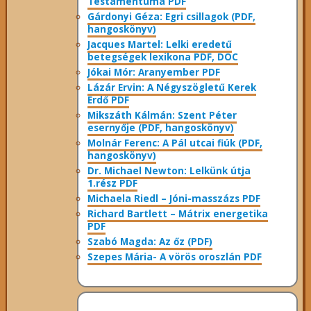
Testamentuma PDF
Gárdonyi Géza: Egri csillagok (PDF,
hangoskönyv)
Jacques Martel: Lelki eredetű
betegségek lexikona PDF, DOC
Jókai Mór: Aranyember PDF
Lázár Ervin: A Négyszögletű Kerek
Erdő PDF
Mikszáth Kálmán: Szent Péter
esernyője (PDF, hangoskönyv)
Molnár Ferenc: A Pál utcai fiúk (PDF,
hangoskönyv)
Dr. Michael Newton: Lelkünk útja
1.rész PDF
Michaela Riedl – Jóni-masszázs PDF
Richard Bartlett – Mátrix energetika
PDF
Szabó Magda: Az őz (PDF)
Szepes Mária- A vörös oroszlán PDF