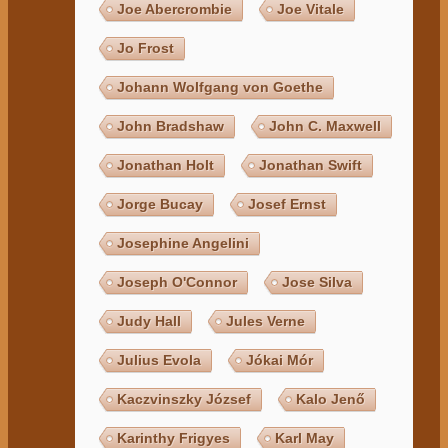
Joe Abercrombie
Joe Vitale
Jo Frost
Johann Wolfgang von Goethe
John Bradshaw
John C. Maxwell
Jonathan Holt
Jonathan Swift
Jorge Bucay
Josef Ernst
Josephine Angelini
Joseph O'Connor
Jose Silva
Judy Hall
Jules Verne
Julius Evola
Jókai Mór
Kaczvinszky József
Kalo Jenő
Karinthy Frigyes
Karl May