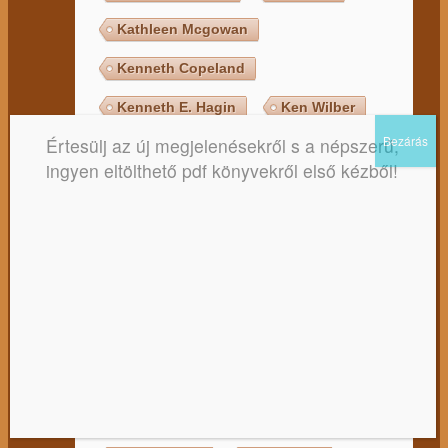
Kathleen Mcgowan
Kenneth Copeland
Kenneth E. Hagin
Ken Wilber
Értesülj az új megjelenésekről s a népszerű,
Kerner Tibor
Kertész Imre
ingyen eltölthető pdf könyvekről első kézből!
Khalil Gibran
Kim Da Silva
Klausbernd Vollmar
Kordován Vid
Kosztolányi Dezső
Kovács Attila
Kryon
Kun Ákos
Kurt Tepperwein
Kyriacos C. Markides
Kürti Gábor
Lackfi János