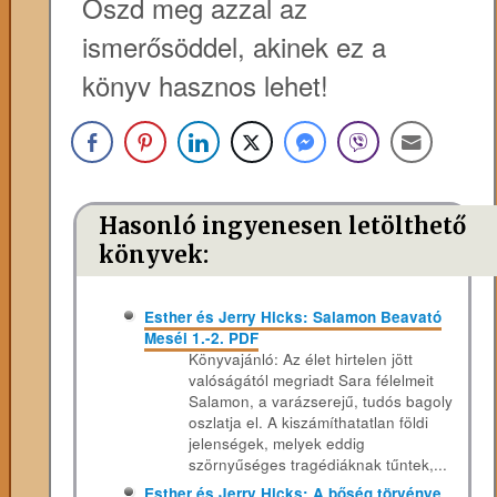
Oszd meg azzal az
ismerősöddel, akinek ez a
könyv hasznos lehet!
Hasonló ingyenesen letölthető
könyvek:
Esther és Jerry Hicks: Salamon Beavató
Meséi 1.-2. PDF
Könyvajánló: Az élet hirtelen jött
valóságától megriadt Sara félelmeit
Salamon, a varázserejű, tudós bagoly
oszlatja el. A kiszámíthatatlan földi
jelenségek, melyek eddig
szörnyűséges tragédiáknak tűntek,...
Esther és Jerry Hicks: A bőség törvénye