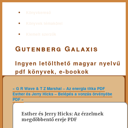
Könyvkereső
Könyvek témakörei
Kiemelt szerzők
Gutenberg Galaxis
Ingyen letölthető magyar nyelvű
pdf könyvek, e-bookok
«
G R Wave & T Z Marshal – Az energia titka PDF
Esther és Jerry Hicks – Belépés a vonzás örvényébe
PDF
»
Esther és Jerry Hicks: Az érzelmek
megdöbbentő ereje PDF