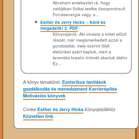
Abraham emlékeztet rá, hogy
valójában fizikai testbe összpontosult
Forrásenergia vagy, s...
Esther és Jerry Hicks – Kérd és
megadatik! 2. PDF
Könyvajánló: Aki olvasta a kötet előző
részét, már megismerkedett azzal a
gondolattal, mely szerint földi
életünket azért kaptuk, mert a
teremtés kreatív örömét akartuk átélni.
Ez...
A könyv témakörei:
Ezoterikus tanítások
gazdálkodás és menedzsment
Karrierépítés
Motivációs könyvek
Címke
Esther és Jerry Hicks
.
Könyvjelzőkhöz
Közvetlen link
.