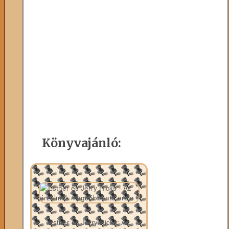
Könyvajánló:
Esther és Jerry Hicks: Az