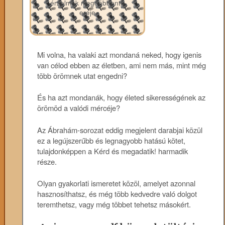
érzelmek megdöbbentő
ereje
Mi volna, ha valaki azt mondaná neked, hogy igenis
van célod ebben az életben, ami nem más, mint még
több örömnek utat engedni?
És ha azt mondanák, hogy életed sikerességének az
örömöd a valódi mércéje?
Az Ábrahám-sorozat eddig megjelent darabjai közül
ez a legújszerűbb és legnagyobb hatású kötet,
tulajdonképpen a Kérd és megadatik! harmadik
része.
Olyan gyakorlati ismeretet közöl, amelyet azonnal
hasznosíthatsz, és még több kedvedre való dolgot
teremthetsz, vagy még többet tehetsz másokért.