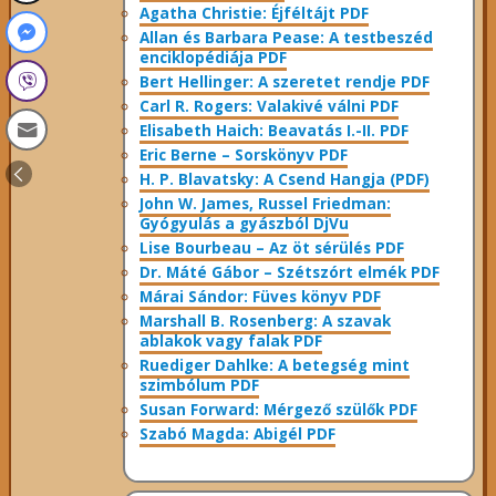
Agatha Christie: Éjféltájt PDF
Allan és Barbara Pease: A testbeszéd
enciklopédiája PDF
Bert Hellinger: A ​szeretet rendje PDF
Carl R. Rogers: Valakivé válni PDF
Elisabeth Haich: Beavatás I.-II. PDF
Eric Berne – Sorskönyv PDF
H. P. Blavatsky: A Csend Hangja (PDF)
John W. James, Russel Friedman:
Gyógyulás a gyászból DjVu
Lise Bourbeau – Az öt sérülés PDF
Dr. Máté Gábor – Szétszórt elmék PDF
Márai Sándor: Füves könyv PDF
Marshall B. Rosenberg: A szavak
ablakok vagy falak PDF
Ruediger Dahlke: A betegség mint
szimbólum PDF
Susan Forward: Mérgező szülők PDF
Szabó Magda: Abigél PDF