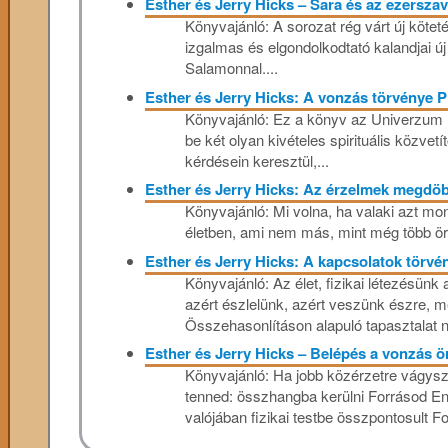
Esther és Jerry Hicks – Sara és az ezerszav
Könyvajánló: A sorozat rég várt új köte
izgalmas és elgondolkodtató kalandjai új b
Salamonnal....
Esther és Jerry Hicks: A vonzás törvénye 
Könyvajánló: Ez a könyv az Univerzum l
be két olyan kivételes spirituális közvetít
kérdésein keresztül,...
Esther és Jerry Hicks: Az érzelmek megdö
Könyvajánló: Mi volna, ha valaki azt m
életben, ami nem más, mint még több ör
Esther és Jerry Hicks: A kapcsolatok törv
Könyvajánló: Az élet, fizikai létezésünk 
azért észlelünk, azért veszünk észre, 
Összehasonlításon alapuló tapasztalat né
Esther és Jerry Hicks – Belépés a vonzás 
Könyvajánló: Ha jobb közérzetre vágysz
tenned: összhangba kerülni Forrásod En
valójában fizikai testbe összpontosult Fo