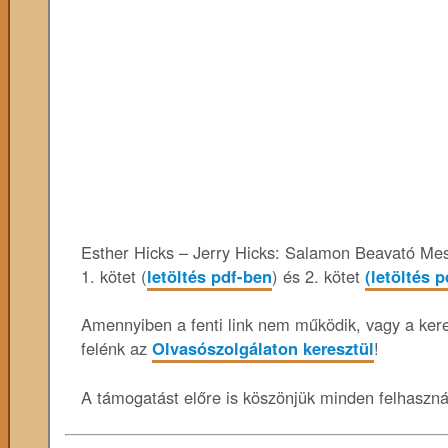
Esther Hicks – Jerry Hicks: Salamon Beavató Me
1. kötet (
letöltés pdf-ben
) és 2. kötet
(letöltés 
Amennyiben a fenti link nem működik, vagy a keres
felénk az
Olvasószolgálaton keresztül
!
A támogatást előre is köszönjük minden felhaszn