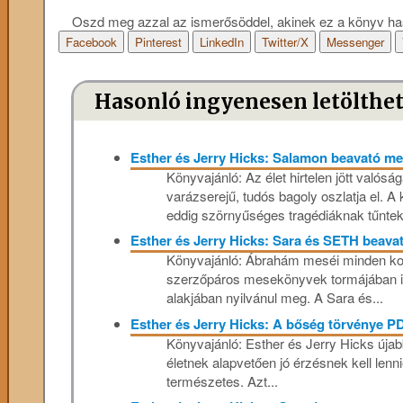
Oszd meg azzal az ismerősöddel, akinek ez a könyv ha
Facebook
Pinterest
LinkedIn
Twitter/X
Messenger
Hasonló ingyenesen letölthe
Esther és Jerry Hicks: Salamon beavató mes
Könyvajánló: Az élet hirtelen jött valósá
varázserejű, tudós bagoly oszlatja el. A 
eddig szörnyűséges tragédiáknak tűntek,
Esther és Jerry Hicks: Sara és SETH beavat
Könyvajánló: Ábrahám meséi minden kor
szerzőpáros mesekönyvek tormájában is
alakjában nyilvánul meg. A Sara és...
Esther és Jerry Hicks: A bőség törvénye P
Könyvajánló: Esther és Jerry Hicks újab
életnek alapvetően jó érzésnek kell lennie
természetes. Azt...