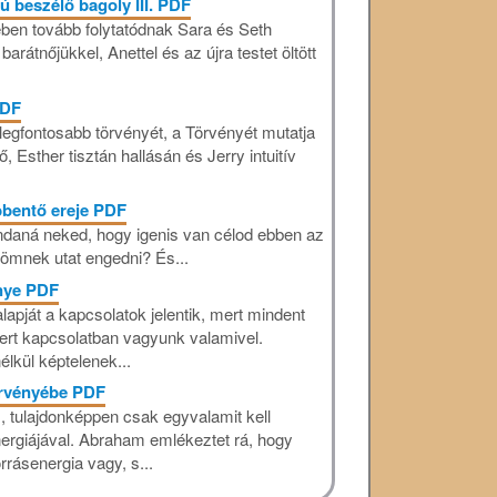
ú beszélő bagoly III. PDF
tében tovább folytatódnak Sara és Seth
arátnőjükkel, Anettel és az újra testet öltött
PDF
egfontosabb törvényét, a Törvényét mutatja
ő, Esther tisztán hallásán és Jerry intuitív
bbentő ereje PDF
ondaná neked, hogy igenis van célod ebben az
ömnek utat engedni? És...
énye PDF
alapját a kapcsolatok jelentik, mert mindent
mert kapcsolatban vagyunk valamivel.
lkül képtelenek...
örvényébe PDF
, tulajdonképpen csak egyvalamit kell
ergiájával. Abraham emlékeztet rá, hogy
rrásenergia vagy, s...