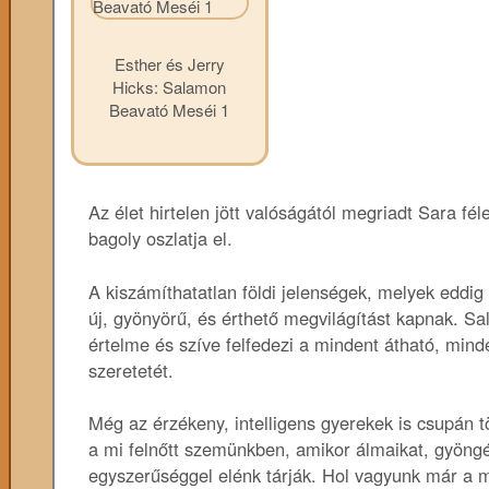
Esther és Jerry
Hicks: Salamon
Beavató Meséi 1
Az élet hirtelen jött valóságától megriadt Sara fé
bagoly oszlatja el.
A kiszámíthatatlan földi jelenségek, melyek eddi
új, gyönyörű, és érthető megvilágítást kapnak. Sa
értelme és szíve felfedezi a mindent átható, mind
szeretetét.
Még az érzékeny, intelligens gyerekek is csupán t
a mi felnőtt szemünkben, amikor álmaikat, gyöngéd 
egyszerűséggel elénk tárják. Hol vagyunk már a m