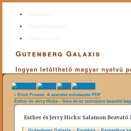
Könyvkereső
Könyvek témakörei
Kiemelt szerzők
Gutenberg Galaxis
Ingyen letölthető magyar nyelvű 
«
Erich Fromm: A szeretet művészete PDF
Esther és Jerry Hicks – Sara és az ezerszavú beszélő bag
Esther és Jerry Hicks: Salamon Beavató 
Gutenberg Galaxis
»
Ezotéria
»
Ezoterikus t