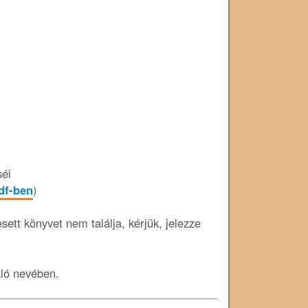
séi
pdf-ben
)
ett könyvet nem találja, kérjük, jelezze
áló nevében.