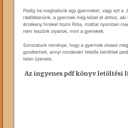
Pedig ha meghallunk egy gyermeket, vagy ezt a 
rádöbbenünk, a gyermek még közel él ahhoz, aki út
érzékeny híreket hozni Róla, miáltal nyomban megé
nem leszünk olyanok, mint a gyerekek.
Sorozatunk reménye, hogy a gyermek olvasó megtud
gondterhelt, annyi mindenért felelős felnőttek ped
Isten üzenete.
Az ingyenes pdf könyv letöltési l