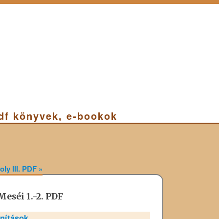
pdf könyvek, e-bookok
oly III. PDF
»
Meséi 1.-2. PDF
anítások