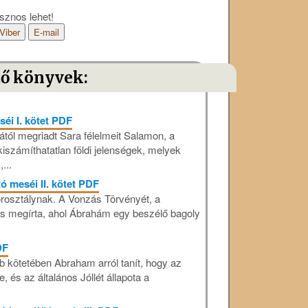
sznos lehet!
Viber
E-mail
tő könyvek:
éi I. kötet PDF
gától megriadt Sara félelmeit Salamon, a
kiszámíthatatlan földi jelenségek, melyek
...
ó meséi II. kötet PDF
osztálynak. A Vonzás Törvényét, a
 megírta, ahol Ábrahám egy beszélő bagoly
DF
b kötetében Abraham arról tanít, hogy az
, és az általános Jóllét állapota a