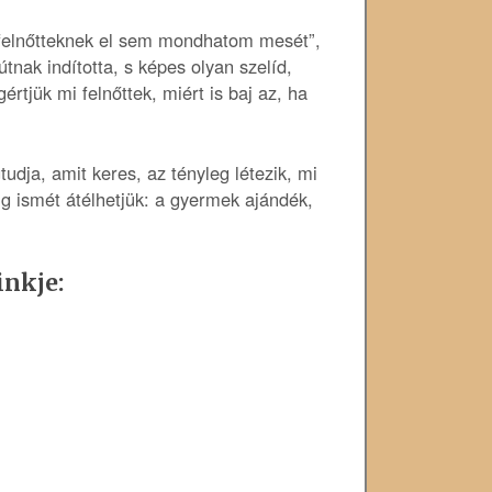
„felnőtteknek el sem mondhatom mesét”,
nak indította, s képes olyan szelíd,
rtjük mi felnőttek, miért is baj az, ha
ja, amit keres, az tényleg létezik, mi
ig ismét átélhetjük: a gyermek ajándék,
inkje: