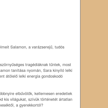
lelmeit Salamon, a varázserejű, tudós
g szörnyűséges tragédiáknak tűntek, most
lamon tanítása nyomán, Sara kinyíló lelki
ent átölelő lelki energia gondoskodó
öbbnyire elbűvölők, kellemesen eredetiek
kis világukat, szívük történetét ártatlan
eséktől, a gyerekkortól?